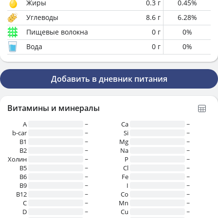
Жиры
0.3
г
0.45
%
Углеводы
8.6
г
6.28
%
Пищевые волокна
0
г
0
%
Вода
0
г
0
%
Добавить в дневник питания
Витамины и минералы
A
~
Ca
~
b-car
~
Si
~
В1
~
Mg
~
B2
~
Na
~
Холин
~
P
~
B5
~
Cl
~
B6
~
Fe
~
B9
~
I
~
B12
~
Co
~
C
~
Mn
~
D
~
Cu
~