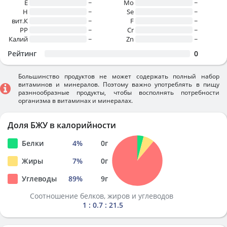
E
~
Mo
~
H
~
Se
~
вит.К
~
F
~
PP
~
Cr
~
Калий
~
Zn
~
Рейтинг
0
Большинство продуктов не может содержать полный набор
витаминов и минералов. Поэтому важно употреблять в пищу
разннообразные продукты, чтобы восполнять потребности
организма в витаминах и минералах.
Доля БЖУ в калорийности
Белки
4
%
0
г
Жиры
7
%
0
г
Углеводы
89
%
9
г
Соотношение белков, жиров и углеводов
1 : 0.7 : 21.5