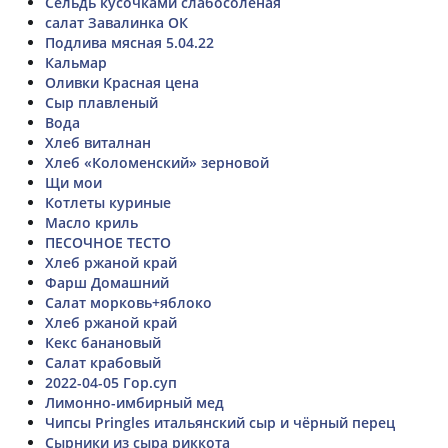
Сельдь кусочками слабосоленая
салат Завалинка ОК
Подлива мясная 5.04.22
Кальмар
Оливки Красная цена
Сыр плавленый
Вода
Хлеб виталнан
Хлеб «Коломенский» зерновой
Щи мои
Котлеты куриные
Масло криль
ПЕСОЧНОЕ ТЕСТО
Хлеб ржаной край
Фарш Домашний
Салат морковь+яблоко
Хлеб ржаной край
Кекс банановый
Салат крабовый
2022-04-05 Гор.суп
Лимонно-имбирный мед
Чипсы Pringles итальянский сыр и чёрный перец
Сырники из сыра риккота