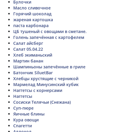
Булочки
Масло сливочное
Горячий шоколад
жареная картошка
паста карбонара
ЦБ тушеный с овощами в сметане.
Голень запечённая с картофелем
Салат айсберг
Салат 05.04.22
Хлеб экиманьский
Мартин банан
Шампиньоны запечённые в гриле
Батончик SiluetBar
Хлебцы хрустящие с черникой
Мармелад Минусинский кубик
Наггетсы с корнерсами
Наггетсы
Сосиски Телячьи (Снежана)
Суп-пюре
Яичные блины
Кура овощи
Спагетти
Аллохол