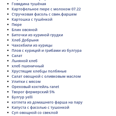
Говядина тушёная
Картофельное пюре с молоком 07.22
Стручковая фасоль с свин.фаршем
Картошка с тушёнкой
Пюре
Блин овсяной
Биточки из куриной грудки
Хлеб Добрыня
Чахохбили из курицы
Плов с курицей и грибами из булгура
Салат
Льняной хлеб
хлеб пшеничный
Хрустящие хлебцы полбяные
Салат овощной с оливковым маслом
Улитки с мясом
Ореховый коктейль ranet
Творог фермерский 5%
Булгур yelli
котлета из домашнего фарша на пару
Капуста с фасолью с тушонкой
Суп овощной со свеклой