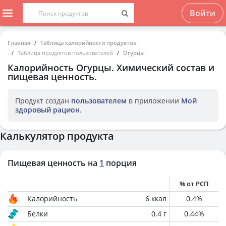
Войти
Главная
Таблица калорийности продуктов
Таблица продуктов пользователей
Огурцы
Калорийность
Огурцы
. Химический состав и
пищевая ценность.
Продукт создан
пользователем
в приложении
Мой
здоровый рацион
.
Калькулятор продукта
Пищевая ценность на
1
порция
% от РСП
Калорийность
6
ккал
0.4
%
Белки
0.4
г
0.44
%