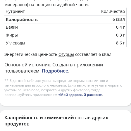
минералов) на
порцию
съедобной части.
Нутриент
Количество
Калорийность
6 ккал
Белки
0.4 г
Жиры
0.3 г
Углеводы
8.6 г
Энергетическая ценность
Огурцы
составляет 6 кКал.
Основной источник: Создан в приложении
пользователем.
Подробнее
.
** В данной таблице указаны средние нормы витаминов и
минералов для взрослого человека. Если вы хотите узнать нормы с
учетом вашего пола, возраста и других факторов, тогда
воспользуйтесь приложением
«Мой здоровый рацион»
.
Калорийность и химический состав других
продуктов