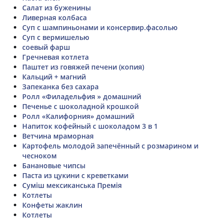
Салат из буженины
Ливерная колбаса
Суп с шампиньонами и консервир.фасолью
Суп с вермишелью
соевый фарш
Гречневая котлета
Паштет из говяжей печени (копия)
Кальций + магний
Запеканка без сахара
Ролл «Филадельфия » домашний
Печенье с шоколадной крошкой
Ролл «Калифорния» домашний
Напиток кофейный с шоколадом 3 в 1
Ветчина мраморная
Картофель молодой запечённый с розмарином и
чесноком
Банановые чипсы
Паста из цукини с креветками
Суміш мексиканська Премія
Котлеты
Конфеты жаклин
Котлеты