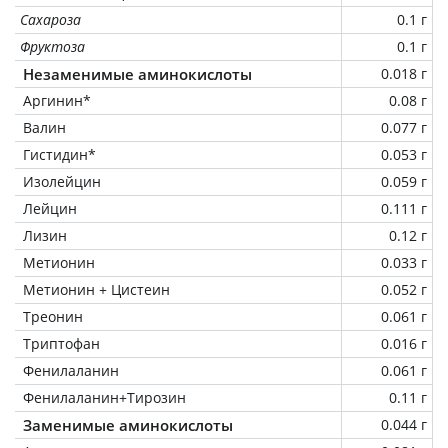
Сахароза
0.1 г
Фруктоза
0.1 г
Незаменимые аминокислоты
0.018 г
Аргинин*
0.08 г
Валин
0.077 г
Гистидин*
0.053 г
Изолейцин
0.059 г
Лейцин
0.111 г
Лизин
0.12 г
Метионин
0.033 г
Метионин + Цистеин
0.052 г
Треонин
0.061 г
Триптофан
0.016 г
Фенилаланин
0.061 г
Фенилаланин+Тирозин
0.11 г
Заменимые аминокислоты
0.044 г