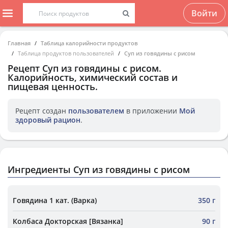
Войти
Главная
Таблица калорийности продуктов
Таблица продуктов пользователей
Суп из говядины с рисом
Рецепт
Суп из говядины с рисом
.
Калорийность, химический состав и
пищевая ценность.
Рецепт создан
пользователем
в приложении
Мой
здоровый рацион
.
Ингредиенты Суп из говядины с рисом
Говядина 1 кат. (Варка)
350 г
Колбаса Докторская [Вязанка]
90 г