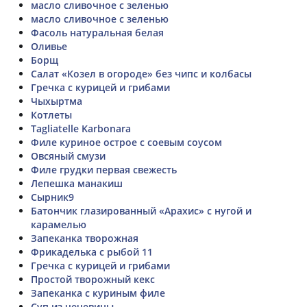
масло сливочное с зеленью
масло сливочное с зеленью
Фасоль натуральная белая
Оливье
Борщ
Салат «Козел в огороде» без чипс и колбасы
Гречка с курицей и грибами
Чыхыртма
Котлеты
Tagliatelle Karbonara
Филе куриное острое с соевым соусом
Овсяный смузи
Филе грудки первая свежесть
Лепешка манакиш
Сырник9
Батончик глазированный «Арахис» с нугой и
карамелью
Запеканка творожная
Фрикаделька с рыбой 11
Гречка с курицей и грибами
Простой творожный кекс
Запеканка с куриным филе
Суп из чечевицы