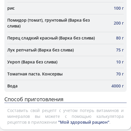
рис
100 г
Помидор (томат), грунтовый (Варка без
200 г
слива)
Перец сладкий красный (Варка без слива)
80 г
Лук репчатый (Варка без слива)
75 г
Укроп (Варка без слива)
10 г
Томатная паста. Консервы
70 г
Вода
4000 г
Способ приготовления
Составить свой рецепт с учетом потерь витаминов и
минералов вы можете с помощью калькулятора
рецептов в приложении
"Мой здоровый рацион"
.