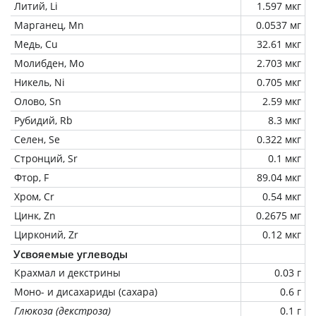
Литий, Li
1.597 мкг
Марганец, Mn
0.0537 мг
Медь, Cu
32.61 мкг
Молибден, Mo
2.703 мкг
Никель, Ni
0.705 мкг
Олово, Sn
2.59 мкг
Рубидий, Rb
8.3 мкг
Селен, Se
0.322 мкг
Стронций, Sr
0.1 мкг
Фтор, F
89.04 мкг
Хром, Cr
0.54 мкг
Цинк, Zn
0.2675 мг
Цирконий, Zr
0.12 мкг
Усвояемые углеводы
Крахмал и декстрины
0.03 г
Моно- и дисахариды (сахара)
0.6 г
Глюкоза (декстроза)
0.1 г