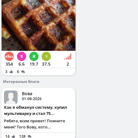
354
6.6
19.7
37.5
2
3
6
Интересные блоги
Вова
01-08-2026
Как я обманул систему, купил
мультиварку и стал 75...
Ребята, всем привет! Помните
меня? Того Вову, кото...
14
138