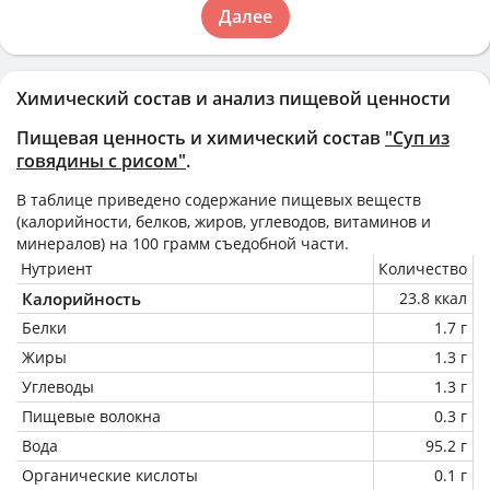
Далее
Химический состав и анализ пищевой ценности
Пищевая ценность и химический состав
"Суп из
говядины с рисом"
.
В таблице приведено содержание пищевых веществ
(калорийности, белков, жиров, углеводов, витаминов и
минералов) на
100 грамм
съедобной части.
Нутриент
Количество
Калорийность
23.8 ккал
Белки
1.7 г
Жиры
1.3 г
Углеводы
1.3 г
Пищевые волокна
0.3 г
Вода
95.2 г
Органические кислоты
0.1 г