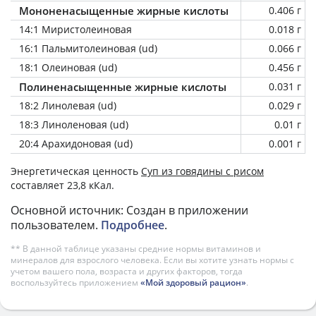
Мононенасыщенные жирные кислоты
0.406 г
14:1 Миристолеиновая
0.018 г
16:1 Пальмитолеиновая (ud)
0.066 г
18:1 Олеиновая (ud)
0.456 г
Полиненасыщенные жирные кислоты
0.031 г
18:2 Линолевая (ud)
0.029 г
18:3 Линоленовая (ud)
0.01 г
20:4 Арахидоновая (ud)
0.001 г
Энергетическая ценность
Суп из говядины с рисом
составляет 23,8 кКал.
Основной источник: Создан в приложении
пользователем.
Подробнее
.
** В данной таблице указаны средние нормы витаминов и
минералов для взрослого человека. Если вы хотите узнать нормы с
учетом вашего пола, возраста и других факторов, тогда
воспользуйтесь приложением
«Мой здоровый рацион»
.