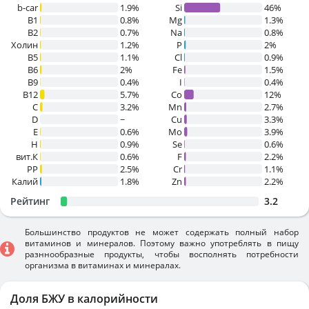
b-car
1.9%
Si
46%
В1
0.8%
Mg
1.3%
B2
0.7%
Na
0.8%
Холин
1.2%
P
2%
B5
1.1%
Cl
0.9%
B6
2%
Fe
1.5%
B9
0.4%
I
0.4%
B12
5.7%
Co
12%
C
3.2%
Mn
2.7%
D
~
Cu
3.3%
E
0.6%
Mo
3.9%
H
0.9%
Se
0.6%
вит.К
0.6%
F
2.2%
PP
2.5%
Cr
1.1%
Калий
1.8%
Zn
2.2%
Рейтинг
3.2
Большинство продуктов не может содержать полный набор
витаминов и минералов. Поэтому важно употреблять в пищу
разннообразные продукты, чтобы восполнять потребности
организма в витаминах и минералах.
Доля БЖУ в калорийности