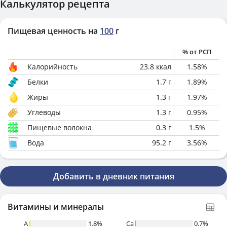
Калькулятор рецепта
Пищевая ценность на
100
г
% от РСП
Калорийность
23.8
ккал
1.58
%
Белки
1.7
г
1.89
%
Жиры
1.3
г
1.97
%
Углеводы
1.3
г
0.95
%
Пищевые волокна
0.3
г
1.5
%
Вода
95.2
г
3.56
%
Добавить в дневник питания
Витамины и минералы
A
1.8%
Ca
0.7%