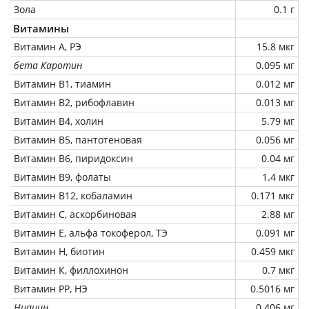
Зола
0.1 г
Витамины
Витамин А, РЭ
15.8 мкг
бета Каротин
0.095 мг
Витамин В1, тиамин
0.012 мг
Витамин В2, рибофлавин
0.013 мг
Витамин В4, холин
5.79 мг
Витамин В5, пантотеновая
0.056 мг
Витамин В6, пиридоксин
0.04 мг
Витамин В9, фолаты
1.4 мкг
Витамин В12, кобаламин
0.171 мкг
Витамин C, аскорбиновая
2.88 мг
Витамин Е, альфа токоферол, ТЭ
0.091 мг
Витамин Н, биотин
0.459 мкг
Витамин К, филлохинон
0.7 мкг
Витамин РР, НЭ
0.5016 мг
Ниацин
0.406 мг