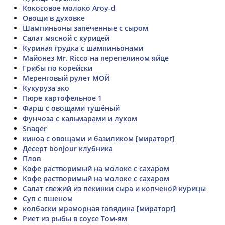
Кокосовое молоко Aroy-d
Овощи в духовке
Шампиньоны запеченные с сыром
Салат мясной с курицей
Куриная грудка с шампиньонами
Майонез Mr. Ricco на перепелином яйце
Грибы по корейски
Меренговый рулет МОЙ
Кукуруза эко
Пюре картофельное 1
Фарш с овощами тушёный
Фунчоза с кальмарами и луком
Snaqer
киноа с овощами и базиликом [мираторг]
Десерт bonjour клубника
Плов
Кофе растворимый на молоке с сахаром
Кофе растворимый на молоке с сахаром
Салат свежий из пекинки сыра и копченой курицы
Суп с пшеном
колбаски мраморная говядина [мираторг]
Риет из рыбы в соусе Том-ям