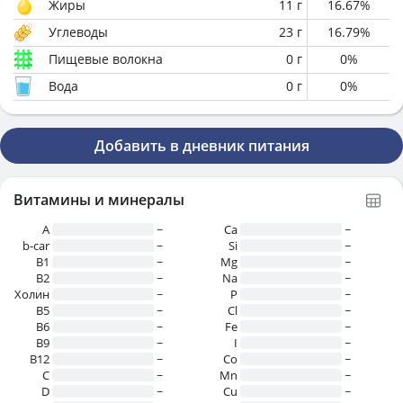
Жиры
11
г
16.67
%
Углеводы
23
г
16.79
%
Пищевые волокна
0
г
0
%
Вода
0
г
0
%
Добавить в дневник питания
Витамины и минералы
A
~
Ca
~
b-car
~
Si
~
В1
~
Mg
~
B2
~
Na
~
Холин
~
P
~
B5
~
Cl
~
B6
~
Fe
~
B9
~
I
~
B12
~
Co
~
C
~
Mn
~
D
~
Cu
~