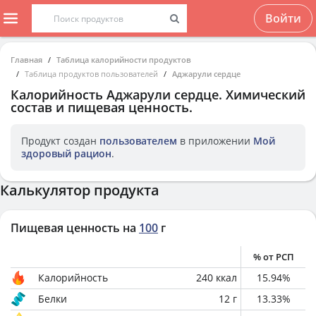
Войти
Главная
Таблица калорийности продуктов
Таблица продуктов пользователей
Аджарули сердце
Калорийность
Аджарули сердце
. Химический
состав и пищевая ценность.
Продукт создан
пользователем
в приложении
Мой
здоровый рацион
.
Калькулятор продукта
Пищевая ценность на
100
г
% от РСП
Калорийность
240
ккал
15.94
%
Белки
12
г
13.33
%