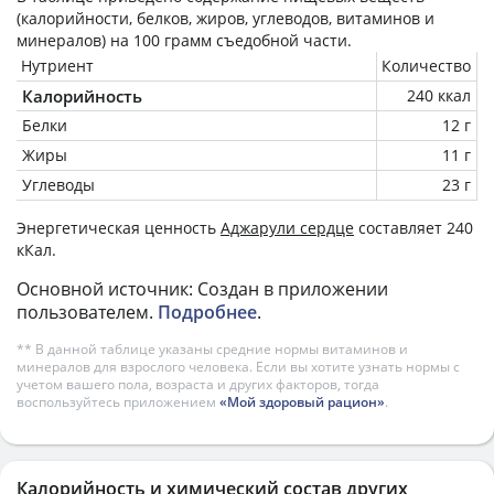
(калорийности, белков, жиров, углеводов, витаминов и
минералов) на
100 грамм
съедобной части.
Нутриент
Количество
Калорийность
240 ккал
Белки
12 г
Жиры
11 г
Углеводы
23 г
Энергетическая ценность
Аджарули сердце
составляет 240
кКал.
Основной источник: Создан в приложении
пользователем.
Подробнее
.
** В данной таблице указаны средние нормы витаминов и
минералов для взрослого человека. Если вы хотите узнать нормы с
учетом вашего пола, возраста и других факторов, тогда
воспользуйтесь приложением
«Мой здоровый рацион»
.
Калорийность и химический состав других