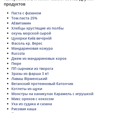
продуктов
Паста с фазаном
Том.паста 25%
АЕвитамин
Хлебцы хрустящие из полбы
окунь морской сырой
Цукерки Київ вечірній
Фасоль кр. Верес
Мандариновая кожура
Ruccola
Джем из мандариновых корок
Пюре
ПП сырники из творога
Зразы из фарша 3 в1
Лаваш Вірменський
Веганский протеиновый батончик
Котлеты из щуки
Монстры на каникулах Карамель с игрушкой
Микс орехов с кокосом
Уха из судака и сазана
Рисовая каша