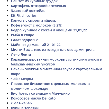
Паштет из куриных грудок
Картофель отварной с зеленью
Злаковый коктейль
Kit Fit chicories
Капуста с сыром и яйцом.
Кофе эгоист с молоком (3.2%)
Бедро куриное с кожей и овощами 21,01,22
Рыба в кляре
Салат здоровье
Майонез домашний 21,01,22
Милти Бифштекс из говядины с овощами гриль
Лечо Лента
Карамелизированная морковь с ялтинским луком и
бальзамическим уксусом
Печень говяжья в сметанном соусе с картофельным
пюре
Чай с медом
Пирожное бисквитное с цельным молоком в
молочном шоколаде
Био йогурт со злаками Мичурино
Кокосовое масло Delicato
Люля-кебаб
Курица тереяки