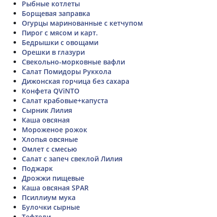
Рыбные котлеты
Борщевая заправка
Огурцы маринованные с кетчупом
Пирог с мясом и карт.
Бедрышки с овощами
Орешки в глазури
Свекольно-морковные вафли
Салат Помидоры Руккола
Дижонская горчица без сахара
Конфета QViNTO
Салат крабовые+капуста
Сырник Лилия
Каша овсяная
Мороженое рожок
Хлопья овсяные
Омлет с смесью
Салат с запеч свеклой Лилия
Поджарк
Дрожжи пищевые
Каша овсяная SPAR
Псиллиум мука
Булочки сырные
Тефтели