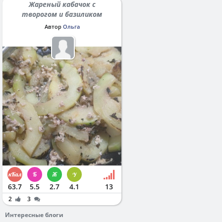
Жареный кабачок с
творогом и базиликом
Автор
Ольга
63.7
5.5
2.7
4.1
13
2
3
Интересные блоги