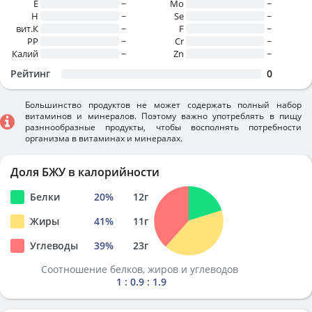
E
~
Mo
~
H
~
Se
~
вит.К
~
F
~
PP
~
Cr
~
Калий
~
Zn
~
Рейтинг
0
Большинство продуктов не может содержать полный набор
витаминов и минералов. Поэтому важно употреблять в пищу
разннообразные продукты, чтобы восполнять потребности
организма в витаминах и минералах.
Доля БЖУ в калорийности
Белки
20
%
12
г
Жиры
41
%
11
г
Углеводы
39
%
23
г
Соотношение белков, жиров и углеводов
1 : 0.9 : 1.9