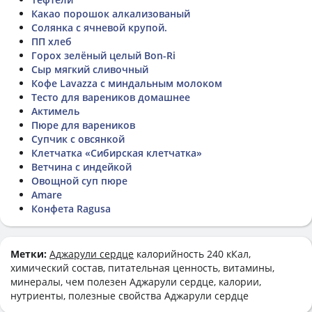
Какао порошок алкализованый
Солянка с ячневой крупой.
ПП хлеб
Горох зелёный целый Bon-Ri
Сыр мягкий сливочный
Кофе Lavazza с миндальным молоком
Тесто для вареников домашнее
Актимель
Пюре для вареников
Супчик с овсянкой
Клетчатка «Сибирская клетчатка»
Ветчина с индейкой
Овощной суп пюре
Amare
Конфета Ragusa
Метки:
Аджарули сердце
калорийность 240 кКал,
химический состав, питательная ценность, витамины,
минералы, чем полезен Аджарули сердце, калории,
нутриенты, полезные свойства Аджарули сердце