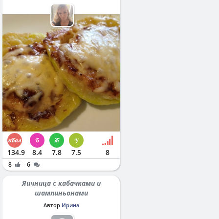
134.9
8.4
7.8
7.5
8
8
6
Яичница с кабачками и
шампиньонами
Автор
Ирина