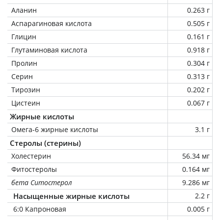
Аланин
0.263 г
Аспарагиновая кислота
0.505 г
Глицин
0.161 г
Глутаминовая кислота
0.918 г
Пролин
0.304 г
Серин
0.313 г
Тирозин
0.202 г
Цистеин
0.067 г
Жирные кислоты
Омега-6 жирные кислоты
3.1 г
Стеролы (стерины)
Холестерин
56.34 мг
Фитостеролы
0.164 мг
бета Ситостерол
9.286 мг
Насыщенные жирные кислоты
2.2 г
6:0 Капроновая
0.005 г