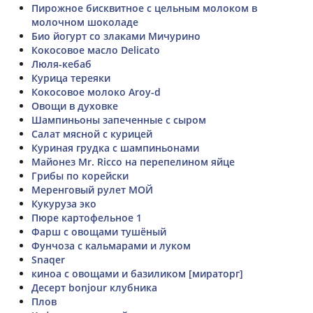
Пирожное бисквитное с цельным молоком в
молочном шоколаде
Био йогурт со злаками Мичурино
Кокосовое масло Delicato
Люля-кебаб
Курица тереяки
Кокосовое молоко Aroy-d
Овощи в духовке
Шампиньоны запеченные с сыром
Салат мясной с курицей
Куриная грудка с шампиньонами
Майонез Mr. Ricco на перепелином яйце
Грибы по корейски
Меренговый рулет МОЙ
Кукуруза эко
Пюре картофельное 1
Фарш с овощами тушёный
Фунчоза с кальмарами и луком
Snaqer
киноа с овощами и базиликом [мираторг]
Десерт bonjour клубника
Плов