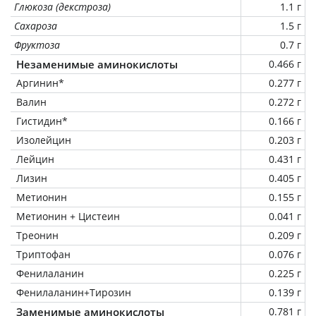
Глюкоза (декстроза)
1.1 г
Сахароза
1.5 г
Фруктоза
0.7 г
Незаменимые аминокислоты
0.466 г
Аргинин*
0.277 г
Валин
0.272 г
Гистидин*
0.166 г
Изолейцин
0.203 г
Лейцин
0.431 г
Лизин
0.405 г
Метионин
0.155 г
Метионин + Цистеин
0.041 г
Треонин
0.209 г
Триптофан
0.076 г
Фенилаланин
0.225 г
Фенилаланин+Тирозин
0.139 г
Заменимые аминокислоты
0.781 г