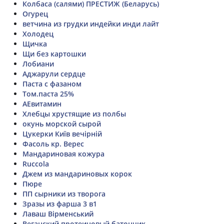
Колбаса (салями) ПРЕСТИЖ (Беларусь)
Огурец
ветчина из грудки индейки инди лайт
Холодец
Щичка
Щи без картошки
Лобиани
Аджарули сердце
Паста с фазаном
Том.паста 25%
АЕвитамин
Хлебцы хрустящие из полбы
окунь морской сырой
Цукерки Київ вечірній
Фасоль кр. Верес
Мандариновая кожура
Ruccola
Джем из мандариновых корок
Пюре
ПП сырники из творога
Зразы из фарша 3 в1
Лаваш Вірменський
Веганский протеиновый батончик