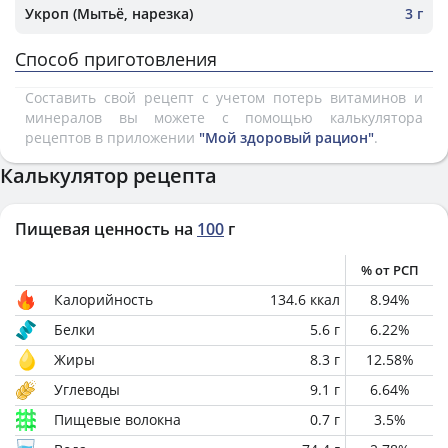
Укроп (Мытьё, нарезка)
3 г
Способ приготовления
Составить свой рецепт с учетом потерь витаминов и
минералов вы можете с помощью калькулятора
рецептов в приложении
"Мой здоровый рацион"
.
Калькулятор рецепта
Пищевая ценность на
100
г
% от РСП
Калорийность
134.6
ккал
8.94
%
Белки
5.6
г
6.22
%
Жиры
8.3
г
12.58
%
Углеводы
9.1
г
6.64
%
Пищевые волокна
0.7
г
3.5
%