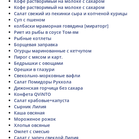
Кофе растворимый на молоке с сахаром
Кофе растворимый на молоке с сахаром
Салат свежий из пекинки сыра и копченой курицы
Суп с пшеном
колбаски мраморная говядина [мираторг]
Риет из рыбы в соусе Том-ям
Рыбные котлеты
Борщевая заправка
Огурцы маринованные с кетчупом
Пирог с мясом и карт.
Бедрышки с овощами
Орешки в глазури
Свекольно-морковные вафли
Салат Помидоры Руккола
Дижонская горчица без сахара
Конфета QViNTO
Салат крабовые+капуста
Сырник Лилия
Каша овсяная
Мороженое рожок
Хлопья овсяные
Омлет с смесью
Салат с запеч свеклой Лилия