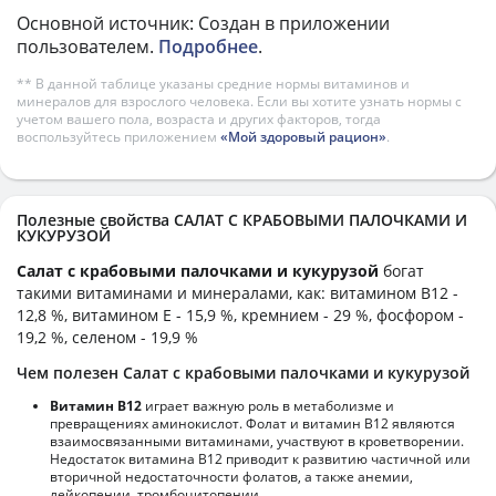
Основной источник: Создан в приложении
пользователем.
Подробнее
.
** В данной таблице указаны средние нормы витаминов и
минералов для взрослого человека. Если вы хотите узнать нормы с
учетом вашего пола, возраста и других факторов, тогда
воспользуйтесь приложением
«Мой здоровый рацион»
.
Полезные свойства САЛАТ С КРАБОВЫМИ ПАЛОЧКАМИ И
КУКУРУЗОЙ
Салат с крабовыми палочками и кукурузой
богат
такими витаминами и минералами, как: витамином B12 -
12,8 %, витамином E - 15,9 %, кремнием - 29 %, фосфором -
19,2 %, селеном - 19,9 %
Чем полезен Салат с крабовыми палочками и кукурузой
Витамин В12
играет важную роль в метаболизме и
превращениях аминокислот. Фолат и витамин В12 являются
взаимосвязанными витаминами, участвуют в кроветворении.
Недостаток витамина В12 приводит к развитию частичной или
вторичной недостаточности фолатов, а также анемии,
лейкопении, тромбоцитопении.