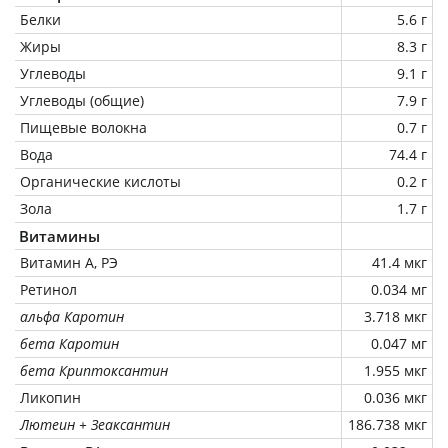
Белки
5.6 г
Жиры
8.3 г
Углеводы
9.1 г
Углеводы (общие)
7.9 г
Пищевые волокна
0.7 г
Вода
74.4 г
Органические кислоты
0.2 г
Зола
1.7 г
Витамины
Витамин А, РЭ
41.4 мкг
Ретинол
0.034 мг
альфа Каротин
3.718 мкг
бета Каротин
0.047 мг
бета Криптоксантин
1.955 мкг
Ликопин
0.036 мкг
Лютеин + Зеаксантин
186.738 мкг