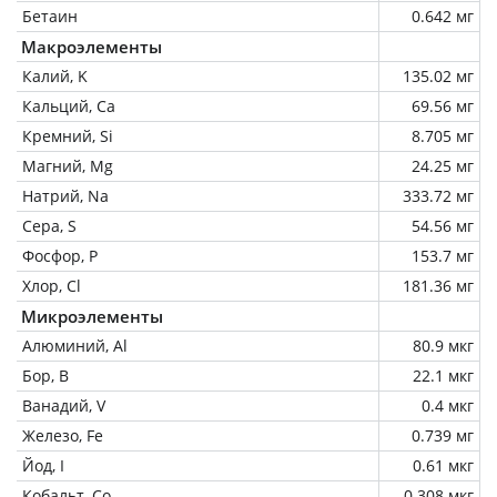
Бетаин
0.642 мг
Макроэлементы
Калий, K
135.02 мг
Кальций, Ca
69.56 мг
Кремний, Si
8.705 мг
Магний, Mg
24.25 мг
Натрий, Na
333.72 мг
Сера, S
54.56 мг
Фосфор, P
153.7 мг
Хлор, Cl
181.36 мг
Микроэлементы
Алюминий, Al
80.9 мкг
Бор, B
22.1 мкг
Ванадий, V
0.4 мкг
Железо, Fe
0.739 мг
Йод, I
0.61 мкг
Кобальт, Co
0.308 мкг