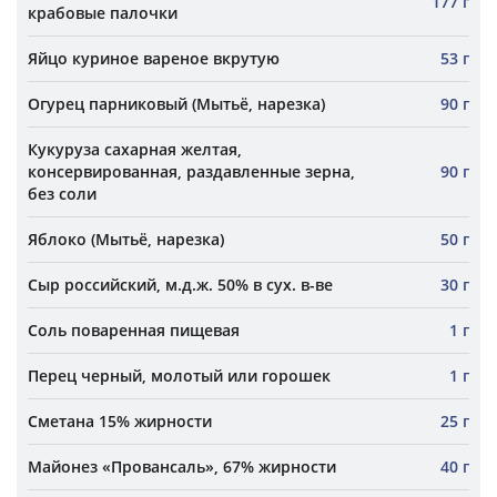
177 г
крабовые палочки
Яйцо куриное вареное вкрутую
53 г
Огурец парниковый (Мытьё, нарезка)
90 г
Кукуруза сахарная желтая,
консервированная, раздавленные зерна,
90 г
без соли
Яблоко (Мытьё, нарезка)
50 г
Сыр российский, м.д.ж. 50% в сух. в-ве
30 г
Соль поваренная пищевая
1 г
Перец черный, молотый или горошек
1 г
Сметана 15% жирности
25 г
Майонез «Провансаль», 67% жирности
40 г