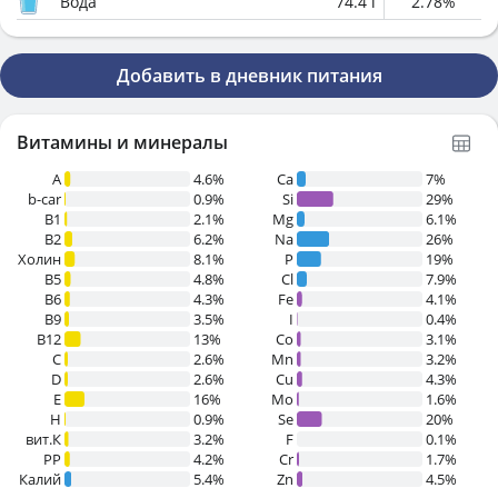
Вода
74.4
г
2.78
%
Добавить в дневник питания
Витамины и минералы
A
4.6%
Ca
7%
b-car
0.9%
Si
29%
В1
2.1%
Mg
6.1%
B2
6.2%
Na
26%
Холин
8.1%
P
19%
B5
4.8%
Cl
7.9%
B6
4.3%
Fe
4.1%
B9
3.5%
I
0.4%
B12
13%
Co
3.1%
C
2.6%
Mn
3.2%
D
2.6%
Cu
4.3%
E
16%
Mo
1.6%
H
0.9%
Se
20%
вит.К
3.2%
F
0.1%
PP
4.2%
Cr
1.7%
Калий
5.4%
Zn
4.5%