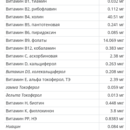
Витамин В1, тиамин
0.032 мг
Витамин В2, рибофлавин
0.112 мг
Витамин В4, холин
40.51 мг
Витамин В5, пантотеновая
0.241 мг
Витамин В6, пиридоксин
0.085 мг
Витамин В9, фолаты
14.069 мкг
Витамин В12, кобаламин
0.383 мкг
Витамин C, аскорбиновая
2.38 мг
Витамин D, кальциферол
0.263 мкг
Витамин D3, холекальциферол
0.208 мкг
Витамин Е, альфа токоферол, ТЭ
2.39 мг
гамма Токоферол
0.059 мг
дельта Токоферол
0.013 мг
Витамин Н, биотин
0.448 мкг
Витамин К, филлохинон
3.8 мкг
Витамин РР, НЭ
0.8383 мг
Ниацин
0.084 мг