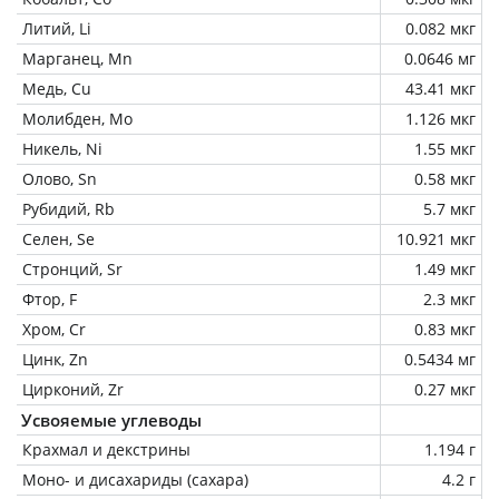
Литий, Li
0.082 мкг
Марганец, Mn
0.0646 мг
Медь, Cu
43.41 мкг
Молибден, Mo
1.126 мкг
Никель, Ni
1.55 мкг
Олово, Sn
0.58 мкг
Рубидий, Rb
5.7 мкг
Селен, Se
10.921 мкг
Стронций, Sr
1.49 мкг
Фтор, F
2.3 мкг
Хром, Cr
0.83 мкг
Цинк, Zn
0.5434 мг
Цирконий, Zr
0.27 мкг
Усвояемые углеводы
Крахмал и декстрины
1.194 г
Моно- и дисахариды (сахара)
4.2 г