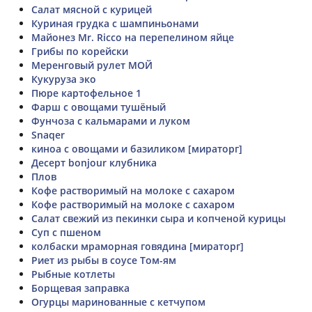
Салат мясной с курицей
Куриная грудка с шампиньонами
Майонез Mr. Ricco на перепелином яйце
Грибы по корейски
Меренговый рулет МОЙ
Кукуруза эко
Пюре картофельное 1
Фарш с овощами тушёный
Фунчоза с кальмарами и луком
Snaqer
киноа с овощами и базиликом [мираторг]
Десерт bonjour клубника
Плов
Кофе растворимый на молоке с сахаром
Кофе растворимый на молоке с сахаром
Салат свежий из пекинки сыра и копченой курицы
Суп с пшеном
колбаски мраморная говядина [мираторг]
Риет из рыбы в соусе Том-ям
Рыбные котлеты
Борщевая заправка
Огурцы маринованные с кетчупом