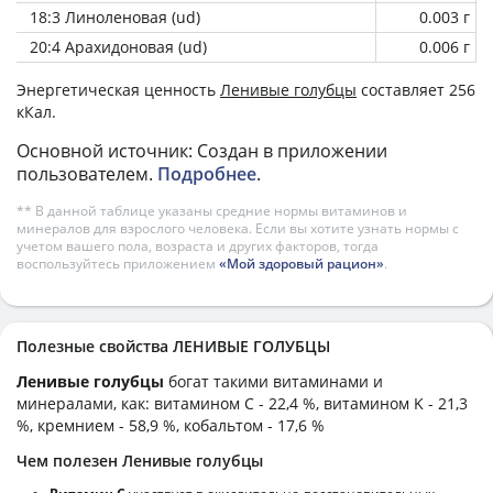
18:3 Линоленовая (ud)
0.003 г
20:4 Арахидоновая (ud)
0.006 г
Энергетическая ценность
Ленивые голубцы
составляет 256
кКал.
Основной источник: Создан в приложении
пользователем.
Подробнее
.
** В данной таблице указаны средние нормы витаминов и
минералов для взрослого человека. Если вы хотите узнать нормы с
учетом вашего пола, возраста и других факторов, тогда
воспользуйтесь приложением
«Мой здоровый рацион»
.
Полезные свойства ЛЕНИВЫЕ ГОЛУБЦЫ
Ленивые голубцы
богат такими витаминами и
минералами, как: витамином C - 22,4 %, витамином K - 21,3
%, кремнием - 58,9 %, кобальтом - 17,6 %
Чем полезен Ленивые голубцы