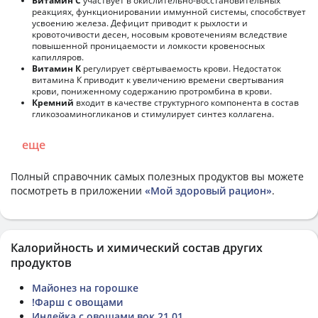
Витамин С
участвует в окислительно-восстановительных
реакциях, функционировании иммунной системы, способствует
усвоению железа. Дефицит приводит к рыхлости и
кровоточивости десен, носовым кровотечениям вследствие
повышенной проницаемости и ломкости кровеносных
капилляров.
Витамин К
регулирует свёртываемость крови. Недостаток
витамина К приводит к увеличению времени свертывания
крови, пониженному содержанию протромбина в крови.
Кремний
входит в качестве структурного компонента в состав
гликозоаминогликанов и стимулирует синтез коллагена.
еще
Полный справочник самых полезных продуктов вы можете
посмотреть в приложении
«Мой здоровый рацион»
.
Калорийность и химический состав других
продуктов
Майонез на горошке
!Фарш с овощами
Индейка с овощами вок 21.01