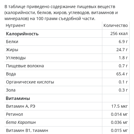
В таблице приведено содержание пищевых веществ
(калорийности, белков, жиров, углеводов, витаминов и
минералов) на
100 грамм
съедобной части.
Нутриент
Количество
Калорийность
256 ккал
Белки
6.9 г
Жиры
24.7 г
Углеводы
1.8 г
Пищевые волокна
0.7 г
Вода
65.4 г
Органические кислоты
0.1 г
Зола
0.3 г
Витамины
Витамин А, РЭ
17.5 мкг
Ретинол
0.014 мг
бета Каротин
0.036 мг
Витамин В1, тиамин
0.015 мг