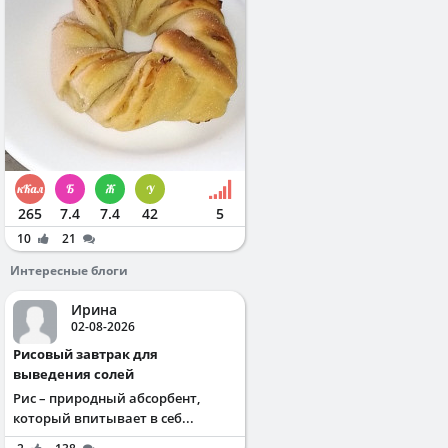
265
7.4
7.4
42
5
10
21
Интересные блоги
Ирина
02-08-2026
Рисовый завтрак для
выведения солей
Рис – природный абсорбент,
который впитывает в себ...