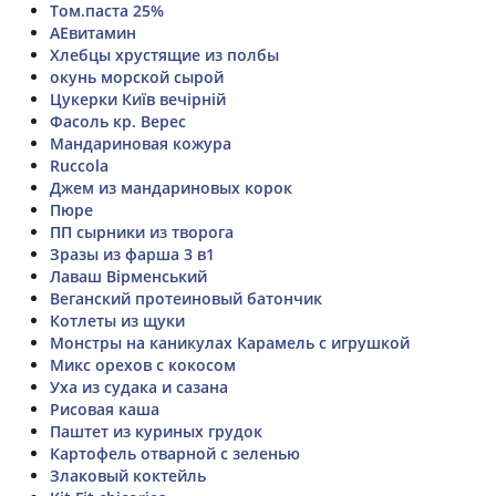
Том.паста 25%
АЕвитамин
Хлебцы хрустящие из полбы
окунь морской сырой
Цукерки Київ вечірній
Фасоль кр. Верес
Мандариновая кожура
Ruccola
Джем из мандариновых корок
Пюре
ПП сырники из творога
Зразы из фарша 3 в1
Лаваш Вірменський
Веганский протеиновый батончик
Котлеты из щуки
Монстры на каникулах Карамель с игрушкой
Микс орехов с кокосом
Уха из судака и сазана
Рисовая каша
Паштет из куриных грудок
Картофель отварной с зеленью
Злаковый коктейль