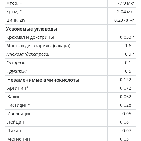
Фтор, F
7.19 мкг
Хром, Cr
2.04 мкг
Цинк, Zn
0.2078 мг
Усвояемые углеводы
Крахмал и декстрины
0.033 г
Моно- и дисахариды (сахара)
1.6 г
Глюкоза (декстроза)
0.9 г
Сахароза
0.1 г
Фруктоза
0.5 г
Незаменимые аминокислоты
0.122 г
Аргинин*
0.072 г
Валин
0.062 г
Гистидин*
0.028 г
Изолейцин
0.05 г
Лейцин
0.081 г
Лизин
0.07 г
Метионин
0.031 г