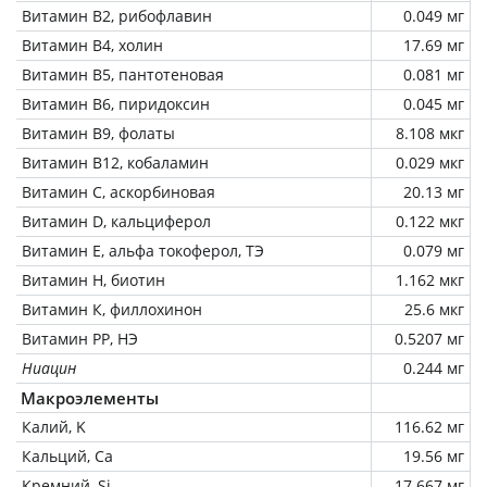
Витамин В2, рибофлавин
0.049 мг
Витамин В4, холин
17.69 мг
Витамин В5, пантотеновая
0.081 мг
Витамин В6, пиридоксин
0.045 мг
Витамин В9, фолаты
8.108 мкг
Витамин В12, кобаламин
0.029 мкг
Витамин C, аскорбиновая
20.13 мг
Витамин D, кальциферол
0.122 мкг
Витамин Е, альфа токоферол, ТЭ
0.079 мг
Витамин Н, биотин
1.162 мкг
Витамин К, филлохинон
25.6 мкг
Витамин РР, НЭ
0.5207 мг
Ниацин
0.244 мг
Макроэлементы
Калий, K
116.62 мг
Кальций, Ca
19.56 мг
Кремний, Si
17.667 мг