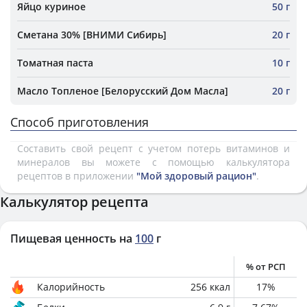
Яйцо куриное
50 г
Сметана 30% [ВНИМИ Сибирь]
20 г
Томатная паста
10 г
Масло Топленое [Белорусский Дом Масла]
20 г
Способ приготовления
Составить свой рецепт с учетом потерь витаминов и
минералов вы можете с помощью калькулятора
рецептов в приложении
"Мой здоровый рацион"
.
Калькулятор рецепта
Пищевая ценность на
100
г
% от РСП
Калорийность
256
ккал
17
%