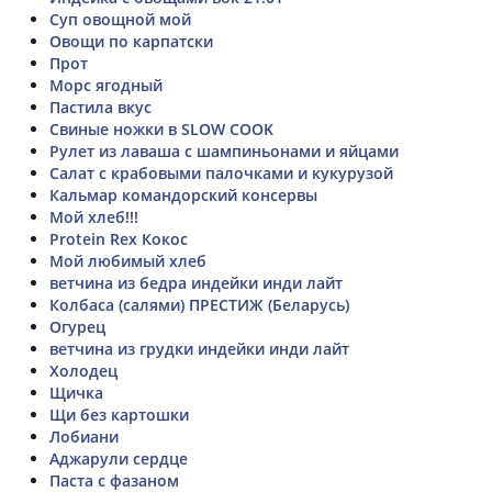
Суп овощной мой
Овощи по карпатски
Прот
Морс ягодный
Пастила вкус
Свиные ножки в SLOW COOK
Рулет из лаваша с шампиньонами и яйцами
Салат с крабовыми палочками и кукурузой
Кальмар командорский консервы
Мой хлеб!!!
Protein Rex Кокос
Мой любимый хлеб
ветчина из бедра индейки инди лайт
Колбаса (салями) ПРЕСТИЖ (Беларусь)
Огурец
ветчина из грудки индейки инди лайт
Холодец
Щичка
Щи без картошки
Лобиани
Аджарули сердце
Паста с фазаном