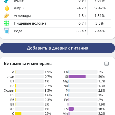
Белки
6.9
г
7.67
%
Жиры
24.7
г
37.42
%
Углеводы
1.8
г
1.31
%
Пищевые волокна
0.7
г
3.5
%
Вода
65.4
г
2.44
%
Добавить в дневник питания
Витамины и минералы
A
1.9%
Ca
2%
b-car
0.7%
Si
59%
В1
1%
Mg
1.7%
B2
2.7%
Na
1.3%
Холин
3.5%
P
2.8%
B5
1.6%
Cl
1%
B6
2.3%
Fe
2%
B9
2%
I
1.9%
B12
1%
Co
18%
C
22%
Mn
3.2%