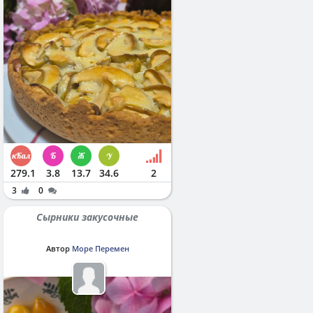
279.1
3.8
13.7
34.6
2
3
0
Сырники закусочные
Автор
Море Перемен