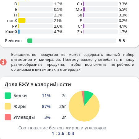
D
1.2%
Cu
3.3%
E
0.5%
Mo
5.5%
H
2.3%
Se
3.3%
вит.К
21%
F
0.2%
PP
2.6%
Cr
4.1%
Калий
4.7%
Zn
1.7%
Рейтинг
5.5
Большинство продуктов не может содержать полный набор
витаминов и минералов. Поэтому важно употреблять в пищу
разннообразные продукты, чтобы восполнять потребности
организма в витаминах и минералах.
Доля БЖУ в калорийности
Белки
11
%
7
г
Жиры
87
%
25
г
Углеводы
3
%
2
г
Соотношение белков, жиров и углеводов
1 : 3.6 : 0.3