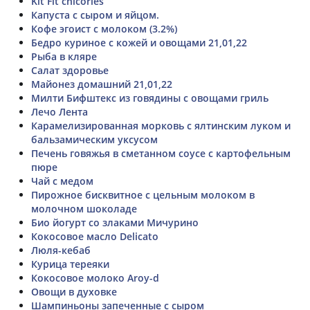
Kit Fit chicories
Капуста с сыром и яйцом.
Кофе эгоист с молоком (3.2%)
Бедро куриное с кожей и овощами 21,01,22
Рыба в кляре
Салат здоровье
Майонез домашний 21,01,22
Милти Бифштекс из говядины с овощами гриль
Лечо Лента
Карамелизированная морковь с ялтинским луком и
бальзамическим уксусом
Печень говяжья в сметанном соусе с картофельным
пюре
Чай с медом
Пирожное бисквитное с цельным молоком в
молочном шоколаде
Био йогурт со злаками Мичурино
Кокосовое масло Delicato
Люля-кебаб
Курица тереяки
Кокосовое молоко Aroy-d
Овощи в духовке
Шампиньоны запеченные с сыром