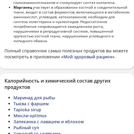
гликозоаминогликанов и стимулирует синтез коллагена.
Марганец
участвует в образовании костной и соединительной
ткани, входит в состав ферментов, включающихся в метаболизм
аминокислот, углеводов, катехоламинов; необходим для
синтеза холестерина и нуклеотидов. Недостаточное
потребление сопровождается замедлением роста,
нарушениями в репродуктивной системе, повышенной
хрупкостью костной ткани, нарушениями углеводного и
липидного обмена.
Полный справочник самых полезных продуктов вы можете
посмотреть в приложении
«Мой здоровый рацион»
.
Калорийность и химический состав других
продуктов
Маринад для рыбы
Тыква с фаршем
Tapioka sirup
Мюсли optimus
Запеканка с лавашем и яблоком
Рыбный суп
Цикорий со сливками