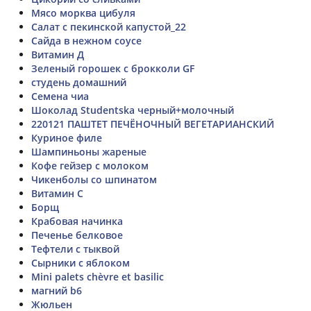
Мясо морква цибуля
Салат с пекинской капустой_22
Сайда в нежном соусе
Витамин Д
Зеленый горошек с брокколи GF
студень домашний
Семена чиа
Шоколад Studentska черный+молочный
220121 ПАШТЕТ ПЕЧЁНОЧНЫЙ ВЕГЕТАРИАНСКИЙ
Куриное филе
Шампиньоны жареные
Кофе гейзер с молоком
Чикенболы со шпинатом
Витамин С
Борщ
Крабовая начинка
Печенье белковое
Тефтели с тыквой
Сырники с яблоком
Mini palets chèvre et basilic
магний b6
Жюльен