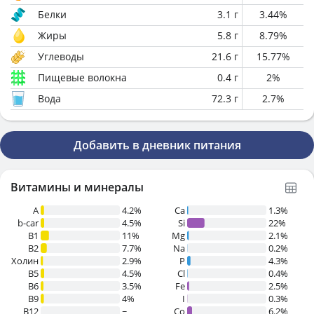
Белки
3.1
г
3.44
%
Жиры
5.8
г
8.79
%
Углеводы
21.6
г
15.77
%
Пищевые волокна
0.4
г
2
%
Вода
72.3
г
2.7
%
Добавить в дневник питания
Витамины и минералы
A
4.2%
Ca
1.3%
b-car
4.5%
Si
22%
В1
11%
Mg
2.1%
B2
7.7%
Na
0.2%
Холин
2.9%
P
4.3%
B5
4.5%
Cl
0.4%
B6
3.5%
Fe
2.5%
B9
4%
I
0.3%
B12
~
Co
6.2%