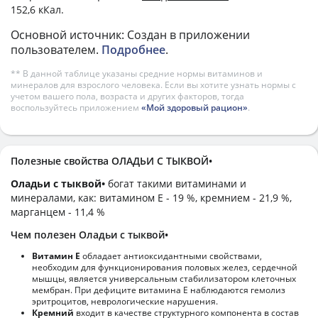
152,6 кКал.
Основной источник: Создан в приложении
пользователем.
Подробнее
.
** В данной таблице указаны средние нормы витаминов и
минералов для взрослого человека. Если вы хотите узнать нормы с
учетом вашего пола, возраста и других факторов, тогда
воспользуйтесь приложением
«Мой здоровый рацион»
.
Полезные свойства ОЛАДЬИ С ТЫКВОЙ•
Оладьи с тыквой•
богат такими витаминами и
минералами, как: витамином E - 19 %, кремнием - 21,9 %,
марганцем - 11,4 %
Чем полезен Оладьи с тыквой•
Витамин Е
обладает антиоксидантными свойствами,
необходим для функционирования половых желез, сердечной
мышцы, является универсальным стабилизатором клеточных
мембран. При дефиците витамина Е наблюдаются гемолиз
эритроцитов, неврологические нарушения.
Кремний
входит в качестве структурного компонента в состав