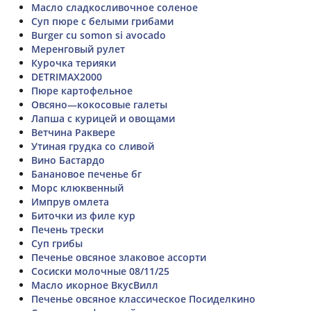
Масло сладкосливочное соленое
Суп пюре с белыми грибами
Burger cu somon si avocado
Меренговый рулет
Курочка терияки
DETRIMAX2000
Пюре картофельное
Овсяно—кокосовые галеты
Лапша с курицей и овощами
Ветчина Раквере
Утиная грудка со сливой
Вино Бастардо
Банановое печенье бг
Морс клюквенный
Импрув омлета
Биточки из филе кур
Печень трески
Суп грибы
Печенье овсяное злаковое ассорти
Сосиски молочные 08/11/25
Масло икорное ВкусВилл
Печенье овсяное классическое Посиделкино