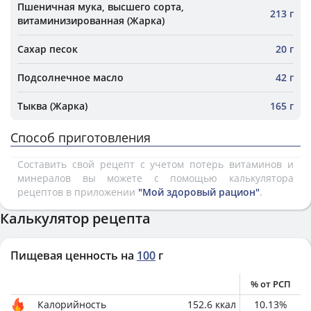
Пшеничная мука, высшего сорта,
213 г
витаминизированная (Жарка)
Сахар песок
20 г
Подсолнечное масло
42 г
Тыква (Жарка)
165 г
Способ приготовления
Составить свой рецепт с учетом потерь витаминов и
минералов вы можете с помощью калькулятора
рецептов в приложении
"Мой здоровый рацион"
.
Калькулятор рецепта
Пищевая ценность на
100
г
% от РСП
Калорийность
152.6
ккал
10.13
%