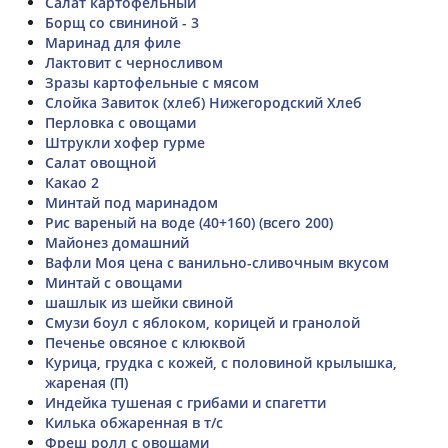
Салат картофельный
Борщ со свининой - 3
Маринад для филе
Лактовит с черносливом
Зразы картофельные с мясом
Слойка Завиток (хлеб) Нижегородский Хлеб
Перловка с овощами
Штрукли хофер гурме
Салат овощной
Какао 2
Минтай под маринадом
Рис вареный на воде (40+160) (всего 200)
Майонез домашний
Вафли Моя цена с ванильно-сливочным вкусом
Минтай с овощами
шашлык из шейки свиной
Смузи боул с яблоком, корицей и гранолой
Печенье овсяное с клюквой
Курица, грудка с кожей, с половиной крылышка,
жареная (П)
Индейка тушеная с грибами и спагетти
Килька обжаренная в т/с
Фреш ролл с овощами