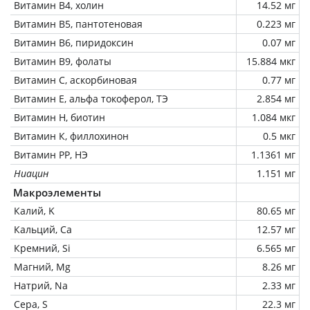
Витамин В4, холин
14.52 мг
Витамин В5, пантотеновая
0.223 мг
Витамин В6, пиридоксин
0.07 мг
Витамин В9, фолаты
15.884 мкг
Витамин C, аскорбиновая
0.77 мг
Витамин Е, альфа токоферол, ТЭ
2.854 мг
Витамин Н, биотин
1.084 мкг
Витамин К, филлохинон
0.5 мкг
Витамин РР, НЭ
1.1361 мг
Ниацин
1.151 мг
Макроэлементы
Калий, K
80.65 мг
Кальций, Ca
12.57 мг
Кремний, Si
6.565 мг
Магний, Mg
8.26 мг
Натрий, Na
2.33 мг
Сера, S
22.3 мг