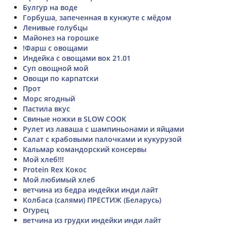
Булгур на воде
Горбуша, запеченная в кунжуте с мёдом
Ленивые голубцы
Майонез на горошке
!Фарш с овощами
Индейка с овощами вок 21.01
Суп овощной мой
Овощи по карпатски
Прот
Морс ягодный
Пастила вкус
Свиные ножки в SLOW COOK
Рулет из лаваша с шампиньонами и яйцами
Салат с крабовыми палочками и кукурузой
Кальмар командорский консервы
Мой хлеб!!!
Protein Rex Кокос
Мой любимый хлеб
ветчина из бедра индейки инди лайт
Колбаса (салями) ПРЕСТИЖ (Беларусь)
Огурец
ветчина из грудки индейки инди лайт