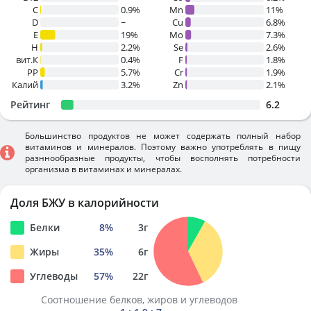
C
0.9%
Mn
11%
D
~
Cu
6.8%
E
19%
Mo
7.3%
H
2.2%
Se
2.6%
вит.К
0.4%
F
1.8%
PP
5.7%
Cr
1.9%
Калий
3.2%
Zn
2.1%
Рейтинг
6.2
Большинство продуктов не может содержать полный набор
витаминов и минералов. Поэтому важно употреблять в пищу
разннообразные продукты, чтобы восполнять потребности
организма в витаминах и минералах.
Доля БЖУ в калорийности
Белки
8
%
3
г
Жиры
35
%
6
г
Углеводы
57
%
22
г
Соотношение белков, жиров и углеводов