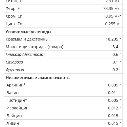
Титан, Ti
2.91 мкг
Фтор, F
73.35 мкг
Хром, Cr
0.95 мкг
Цинк, Zn
0.255 мг
Усвояемые углеводы
Крахмал и декстрины
18.205 г
Моно- и дисахариды (сахара)
3.4 г
Глюкоза (декстроза)
0.6 г
Сахароза
0.1 г
Фруктоза
0.2 г
Незаменимые аминокислоты
Аргинин*
0.009 г
Валин
0.011 г
Гистидин*
0.005 г
Изолейцин
0.012 г
Лейцин
0.015 г
Лизин
0.015 г