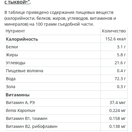
с тыквой•"
.
В таблице приведено содержание пищевых веществ
(калорийности, белков, жиров, углеводов, витаминов и
минералов) на
100 грамм
съедобной части.
Нутриент
Количество
Калорийность
152.6 ккал
Белки
3.1 г
Жиры
5.8 г
Углеводы
21.6 г
Пищевые волокна
0.4 г
Вода
72.3 г
Зола
0.3 г
Витамины
Витамин А, РЭ
37.4 мкг
бета Каротин
0.224 мг
Витамин В1, тиамин
0.158 мг
Витамин В2, рибофлавин
0.138 мг