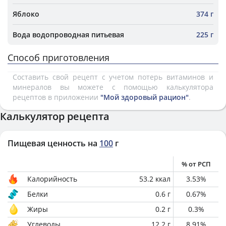
Яблоко
374 г
Вода водопроводная питьевая
225 г
Способ приготовления
Составить свой рецепт с учетом потерь витаминов и
минералов вы можете с помощью калькулятора
рецептов в приложении
"Мой здоровый рацион"
.
Калькулятор рецепта
Пищевая ценность на
100
г
% от РСП
Калорийность
53.2
ккал
3.53
%
Белки
0.6
г
0.67
%
Жиры
0.2
г
0.3
%
Углеводы
12.2
г
8.91
%