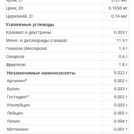
Цинк, Zn
0.1658 мг
Цирконий, Zr
0.74 мкг
Усвояемые углеводы
Крахмал и декстрины
0.303 г
Моно- и дисахариды (сахара)
11.9 г
Глюкоза (декстроза)
1.9 г
Сахароза
0.6 г
Фруктоза
1.8 г
Незаменимые аминокислоты
0.022 г
Аргинин*
0.002 г
Валин
0.003 г
Гистидин*
0.002 г
Изолейцин
0.003 г
Лейцин
0.005 г
Лизин
0.004 г
Метионин
0.001 г