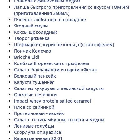
Гранола с финиковым мёдом
Лапша быстрого приготовления со вкусом ТОМ ЯМ
(приготовленная 350мл.)
Пчееньк любятово шоколадное
Ягодный смузи
Кексы шоколадные
Творог ряженка
Шефмаркет, куриное кольцо (с картофелем)
Пончик Колечко
Brioche Lidl
Колбаса Егорьевская с трюфелем
Салат с баклажаном и сыром «Фета»
Белковый панкейк
Капуста тушенная
Салат из кукурузы и пекинской капусты
Овсяные печенюги
impact whey protein salted caramel
Плов со свининой
Протеиновый чизкейк
Салат с топинамбуром, тыквой и медом
Ленивые голубцы
Скорлупа от арахиса
Каша гречневая 22.01