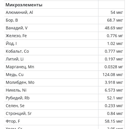
Микроэлементы
Алюминий, Al
54 мкг
Бор, B
68.7 мкг
Ванадий, V
48.69 мкг
Железо, Fe
0.776 мг
Йод, I
1.02 мкг
Кобальт, Co
0.777 мкг
Литий, Li
0.197 мкг
Марганец, Mn
0.0328 мг
Медь, Cu
124.08 мкг
Молибден, Mo
3.918 мкг
Никель, Ni
6.573 мкг
Рубидий, Rb
52.1 мкг
Селен, Se
0.233 мкг
Стронций, Sr
0.84 мкг
Фтор, F
58.15 мкг
Хром, Cr
2.05 мкг