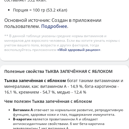
Порция = 100 гр (53.2 кКал)
Основной источник: Создан в приложении
пользователем.
Подробнее
.
** В данной таблице указаны средние нормы витаминов и
минералов для взрослого человека. Если вы хотите узнать нормы с
учетом вашего пола, возраста и других факторов, тогда
воспользуйтесь приложением
«Мой здоровый рацион»
.
Полезные свойства ТЫКВА ЗАПЕЧЁННАЯ С ЯБЛОКОМ
Тыква запечённая с яблоком
богат такими витаминами и
минералами, как: витамином А - 14,9 %, бэта-каротином -
16,1 %, кремнием - 54,7 %, медью - 12,4 %
Чем полезен Тыква запечённая с яблоком
Витамин А
отвечает за нормальное развитие, репродуктивную
функцию, здоровье кожи и глаз, поддержание иммунитета.
В-каротин
является провитамином А и обладает
антиоксидантными свойствами. 6 мкг бета-каротина
эквивалентны 1 мкг витамина А.