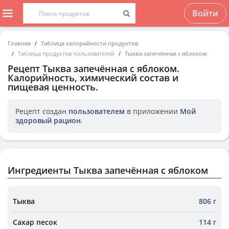
Войти
Главная
Таблица калорийности продуктов
Таблица продуктов пользователей
Тыква запечённая с яблоком
Рецепт
Тыква запечённая с яблоком
.
Калорийность, химический состав и
пищевая ценность.
Рецепт создан
пользователем
в приложении
Мой
здоровый рацион
.
Ингредиенты Тыква запечённая с яблоком
Тыква
806 г
Сахар песок
114 г