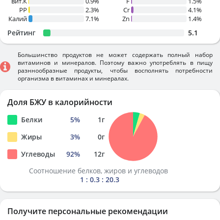
вит.К
0.9%
F
1.5%
PP
2.3%
Cr
4.1%
Калий
7.1%
Zn
1.4%
Рейтинг
5.1
Большинство продуктов не может содержать полный набор
витаминов и минералов. Поэтому важно употреблять в пищу
разннообразные продукты, чтобы восполнять потребности
организма в витаминах и минералах.
Доля БЖУ в калорийности
Белки
5
%
1
г
Жиры
3
%
0
г
Углеводы
92
%
12
г
Соотношение белков, жиров и углеводов
1 : 0.3 : 20.3
Получите персональные рекомендации