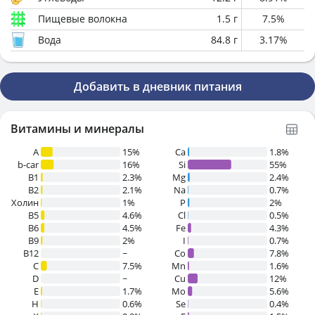
Пищевые волокна
1.5
г
7.5
%
Вода
84.8
г
3.17
%
Добавить в дневник питания
Витамины и минералы
A
15%
Ca
1.8%
b-car
16%
Si
55%
В1
2.3%
Mg
2.4%
B2
2.1%
Na
0.7%
Холин
1%
P
2%
B5
4.6%
Cl
0.5%
B6
4.5%
Fe
4.3%
B9
2%
I
0.7%
B12
~
Co
7.8%
C
7.5%
Mn
1.6%
D
~
Cu
12%
E
1.7%
Mo
5.6%
H
0.6%
Se
0.4%