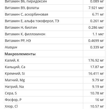
Витамин В6, пиридоксин
0.089 мг
Витамин В9, фолаты
7.921 мкг
Витамин C, аскорбиновая
6.71 мг
Витамин Е, альфа токоферол, ТЭ
0.261 мг
Витамин Н, биотин
0.286 мкг
Витамин К, филлохинон
1.1 мкг
Витамин РР, НЭ
0.4699 мг
Ниацин
0.339 мг
Макроэлементы
Калий, K
176.92 мг
Кальций, Ca
17.87 мг
Кремний, Si
16.411 мг
Магний, Mg
9.79 мг
Натрий, Na
9.19 мг
Сера, S
10.78 мг
Фосфор, P
16 мг
Хлор, Cl
10.57 мг