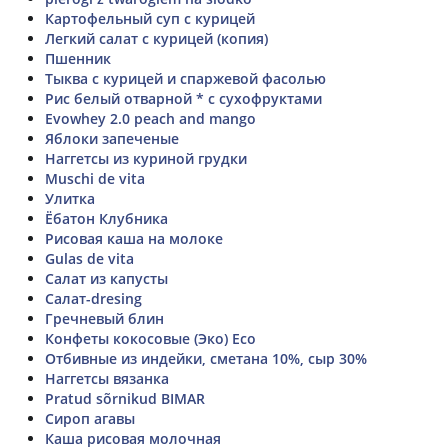
Картофельный суп с курицей
Легкий салат с курицей (копия)
Пшенник
Тыква с курицей и спаржевой фасолью
Рис белый отварной * с сухофруктами
Evowhey 2.0 peach and mango
Яблоки запеченые
Наггетсы из куриной грудки
Muschi de vita
Улитка
Ёбатон Клубника
Рисовая каша на молоке
Gulas de vita
Салат из капусты
Салат-dresing
Гречневый блин
Конфеты кокосовые (Эко) Eco
Отбивные из индейки, сметана 10%, сыр 30%
Наггетсы вязанка
Pratud sõrnikud BIMAR
Сироп агавы
Каша рисовая молочная