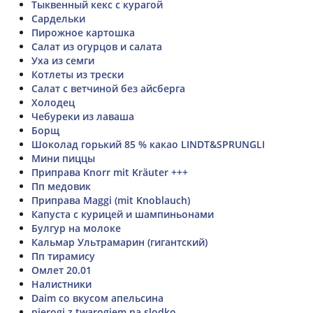
Тыквенный кекс с курагой
Сардельки
Пирожное картошка
Салат из огурцов и салата
Уха из семги
Котлеты из трески
Салат с ветчиной без айсберга
Холодец
Чебуреки из лаваша
Борщ
Шоколад горький 85 % какао LINDT&SPRUNGLI
Мини пиццы
Приправа Knorr mit Kräuter +++
Пп медовик
Приправа Maggi (mit Knoblauch)
Капуста с курицей и шампиньонами
Булгур на молоке
Кальмар Ультрамарин (гигантский)
Пп тирамису
Омлет 20.01
Налистники
Daim со вкусом апельсина
pierogi z twarogiem na slodko