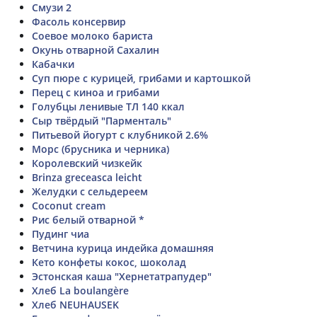
Смузи 2
Фасоль консервир
Соевое молоко бариста
Окунь отварной Сахалин
Кабачки
Суп пюре с курицей, грибами и картошкой
Перец с киноа и грибами
Голубцы ленивые ТЛ 140 ккал
Сыр твёрдый "Парменталь"
Питьевой йогурт с клубникой 2.6%
Морс (брусника и черника)
Королевский чизкейк
Brinza greceasca leicht
Желудки с сельдереем
Coconut cream
Рис белый отварной *
Пудинг чиа
Ветчина курица индейка домашняя
Кето конфеты кокос, шоколад
Эстонская каша "Хернетатрапудер"
Хлеб La boulangère
Хлеб NEUHAUSEK