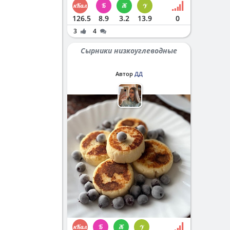
126.5
8.9
3.2
13.9
0
3
4
Сырники низкоуглеводные
Автор
ДД