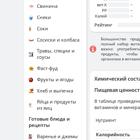
вит.К
~
Свинина
PP
~
Калий
~
Снеки
Рейтинг
Соки
Большинство прод
Сосиски и колбаса
полный набор вита
важно употребля
Травы, специи и
продукты, чтобы
соусы
организма в витами
Фаст-фуд
Химический сост
Фрукты и ягоды
Пищевая ценност
Хлеб и выпечка
В таблице приведено
Яйца и продукты
витаминов и минера
из яиц
Готовые блюда и
Нутриент
рецепты
Калорийность
Варенье и джемы