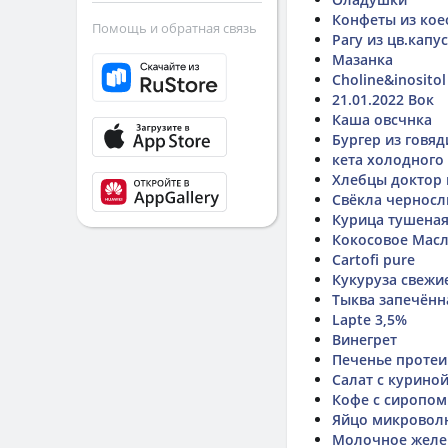
Конфеты из кое
Помощь и обратная связь
Рагу из цв.капу
Мазанка
Choline&inositol
21.01.2022 Вок
Каша овсчнка
Бургер из говя
кета холодного
Хлебцы доктор 
Свёкла черносл
Курица тушеная
Кокосовое Мас
Cartofi pure
Кукуруза свежи
Тыква запечённ
Lapte 3,5%
Винегрет
Печенье протеи
Салат с курино
Кофе с сиропом
Яйцо микровол
Молочное желе