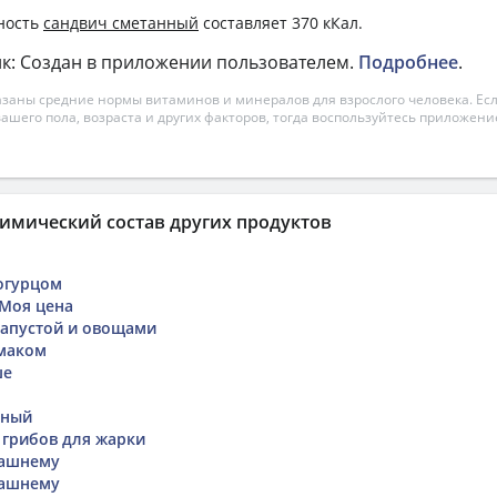
ность
сандвич сметанный
составляет 370 кКал.
к: Создан в приложении пользователем.
Подробнее
.
азаны средние нормы витаминов и минералов для взрослого человека. Есл
вашего пола, возраста и других факторов, тогда воспользуйтесь приложен
имический состав других продуктов
 огурцом
 Моя цена
капустой и овощами
 маком
ше
иный
 грибов для жарки
машнему
машнему