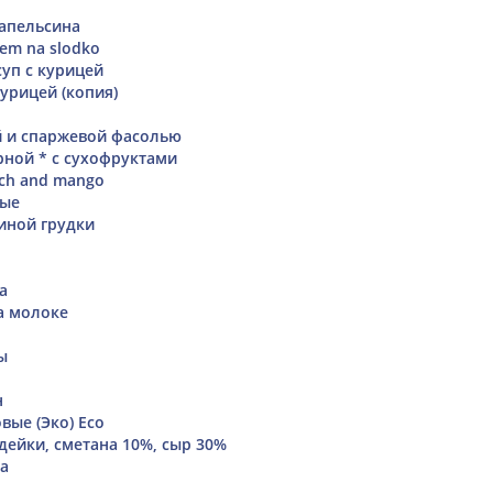
 апельсина
iem na slodko
уп с курицей
курицей (копия)
й и спаржевой фасолью
рной * с сухофруктами
ach and mango
ные
риной грудки
а
а молоке
ы
н
вые (Эко) Eco
дейки, сметана 10%, сыр 30%
ка