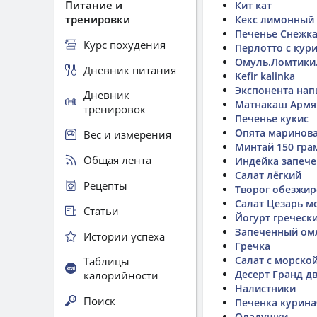
Питание и
Кит кат
тренировки
Кекс лимонный 
Печенье Снежк
Курс похудения
Перлотто с кур
Омуль.Ломтики
Дневник питания
Kefir kalinka
Экспонента напи
Дневник
Матнакаш Армя
тренировок
Печенье кукис
Опята маринов
Вес и измерения
Минтай 150 гра
Общая лента
Индейка запече
Салат лёгкий
Рецепты
Творог обезжи
Салат Цезарь м
Статьи
Йогурт греческ
Запеченный омл
Истории успеха
Гречка
Салат с морско
Таблицы
Десерт Гранд д
калорийности
Налистники
Поиск
Печенка курина
Оладушки