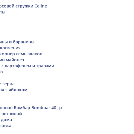
осовой стружки Celine
сты
дины и баранины
 копчения
корнер семь злаков
ив майонез
 с картофелем и травами
ло
е зерна
ая с яблоком
новое Бомбар Bombbar 40 гр
й ветчиной
 дома
новка