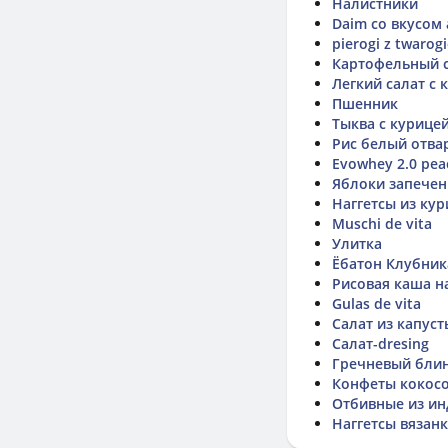
Налистники
Daim со вкусом
pierogi z twarog
Картофельный с
Легкий салат с 
Пшенник
Тыква с курице
Рис белый отва
Evowhey 2.0 pe
Яблоки запече
Наггетсы из ку
Muschi de vita
Улитка
Ёбатон Клубник
Рисовая каша н
Gulas de vita
Салат из капуст
Салат-dresing
Гречневый бли
Конфеты кокосо
Отбивные из ин
Наггетсы вязан