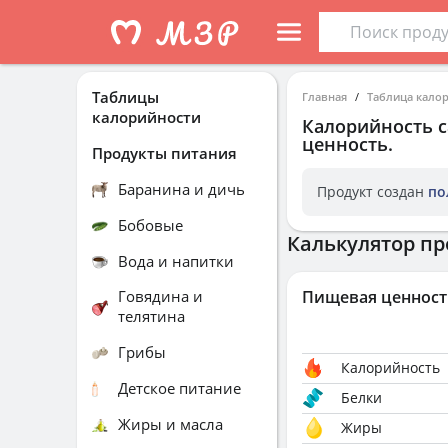
Таблицы
Главная
Таблица кало
калорийности
Калорийность
ценность.
Продукты питания
Баранина и дичь
Продукт создан
по
Бобовые
Калькулятор пр
Вода и напитки
Говядина и
Пищевая ценност
телятина
Грибы
Калорийность
Детское питание
Белки
Жиры и масла
Жиры