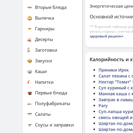
Энергетическая цен
Вторые блюда
Основной источни
Выпечка
** В данной таблице ук
Гарниры
узнать нормы с учетом 
здоровый рацион»
.
Десерты
Заготовки
Калорийность и х
Закуски
Пряники Ирек
Каши
Салат пекина с
Напитки
Нектар "Томат"
Суп куриный с 
Первые блюда
Манная каша с
Завтрак в лава
Полуфабрикаты
Рагу
Суп-лапша кур
Салаты
смесь овощей и
Ширтан по-до
Соусы и заправки
Ширтан по-до