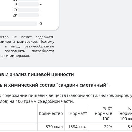
F
~
Cr
~
Zn
~
0
уктов не может содержать
минов и минералов. Поэтому
ть в пищу разннообразные
 восполнять потребности
нах и минералах.
ав и анализ пищевой ценности
ь и химический состав
"сандвич сметанный"
.
 содержание пищевых веществ (калорийности, белков, жиров, у
лов) на
100 грамм
съедобной части.
% от
%
Количество
Норма**
нормы в
норм
100 г
100 к
370 ккал
1684 ккал
22%
5