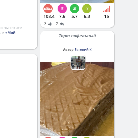
108.4
7.6
5.7
6.3
15
2
7
и вы хотите
ием
«Мой
Торт вафельный
Автор
Евгений К