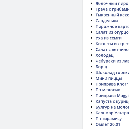
Яблочный пиро
Греча с грибам
Тыквенный кекс
Сардельки
Пирожное карт
Салат из огурцо
Уха из семги
Котлеты из тре
Салат с ветчино
Холодец
Чебуреки из ла
Борщ
Шоколад горьки
Мини пиццы
Приправа Knorr 
Пп медовик
Приправа Maggi 
Капуста с кури
Булгур на моло
Кальмар Ультра
Пп тирамису
Омлет 20.01