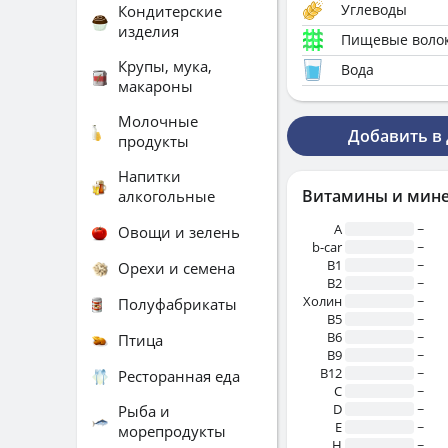
Углеводы
Кондитерские
изделия
Пищевые воло
Крупы, мука,
Вода
макароны
Молочные
Добавить в
продукты
Напитки
Витамины и мин
алкогольные
A
~
Овощи и зелень
b-car
~
В1
~
Орехи и семена
B2
~
Холин
~
Полуфабрикаты
B5
~
B6
~
Птица
B9
~
B12
~
Ресторанная еда
C
~
D
~
Рыба и
E
~
морепродукты
H
~