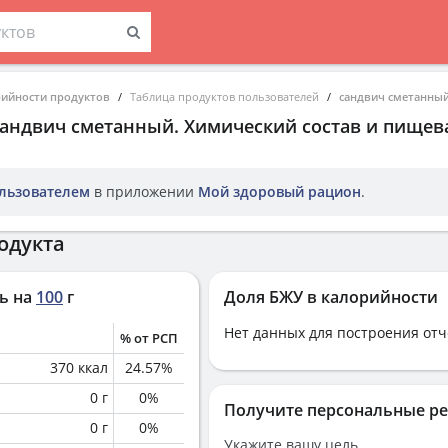
рийности продуктов
Таблица продуктов пользователей
сандвич сметанны
сандвич сметанный
. Химический состав и пищев
льзователем
в приложении
Мой здоровый рацион
.
одукта
ь на
100
г
Доля БЖУ в калорийности
Нет данных для построения отч
% от РСП
370
ккал
24.57
%
0
г
0
%
Получите персональные р
0
г
0
%
Укажите вашу цель