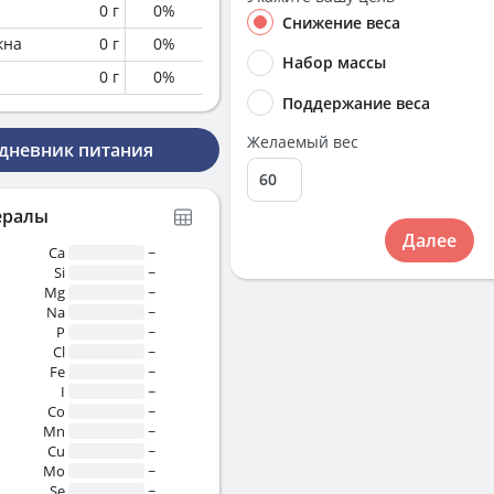
0
г
0
%
Снижение веса
кна
0
г
0
%
Набор массы
0
г
0
%
Поддержание веса
Желаемый вес
 дневник питания
ералы
Далее
Ca
~
Si
~
Mg
~
Na
~
P
~
Cl
~
Fe
~
I
~
Co
~
Mn
~
Cu
~
Mo
~
Se
~