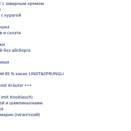
г с заварным кремом
и
 с курагой
ошка
в и салата
ски
й без айсберга
ваша
й 85 % какао LINDT&SPRUNGLI
mit Kräuter +++
(mit Knoblauch)
цей и шампиньонами
ке
марин (гигантский)