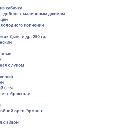
из кабачка
а сдобное с малиновым джемом
ицей
.Холодного копченич
ток Дыня и др. 250 гр.
нский
анные
м
ная с луком
ренный
ой
ий 0.1%
ет с брокколи
й
войной орех. Эрманн
я с айвой