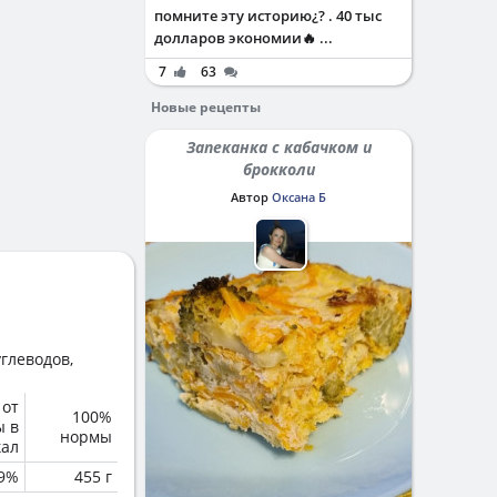
помните эту историю¿? . 40 тыс
долларов экономии🔥 ...
7
63
Новые рецепты
Запеканка с кабачком и
брокколи
Автор
Оксана Б
глеводов,
 от
100%
ы в
нормы
кал
.9%
455 г