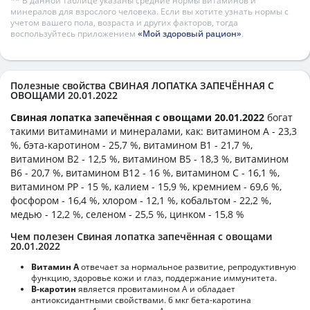
** В данной таблице указаны средние нормы витаминов и
минералов для взрослого человека. Если вы хотите узнать нормы с
учетом вашего пола, возраста и других факторов, тогда
воспользуйтесь приложением
«Мой здоровый рацион»
.
Полезные свойства СВИНАЯ ЛОПАТКА ЗАПЕЧЁННАЯ С
ОВОЩАМИ 20.01.2022
Свиная лопатка запечённая с овощами 20.01.2022
богат
такими витаминами и минералами, как: витамином А - 23,3
%, бэта-каротином - 25,7 %, витамином B1 - 21,7 %,
витамином B2 - 12,5 %, витамином B5 - 18,3 %, витамином
B6 - 20,7 %, витамином B12 - 16 %, витамином C - 16,1 %,
витамином PP - 15 %, калием - 15,9 %, кремнием - 69,6 %,
фосфором - 16,4 %, хлором - 12,1 %, кобальтом - 22,2 %,
медью - 12,2 %, селеном - 25,5 %, цинком - 15,8 %
Чем полезен Свиная лопатка запечённая с овощами
20.01.2022
Витамин А
отвечает за нормальное развитие, репродуктивную
функцию, здоровье кожи и глаз, поддержание иммунитета.
В-каротин
является провитамином А и обладает
антиоксидантными свойствами. 6 мкг бета-каротина