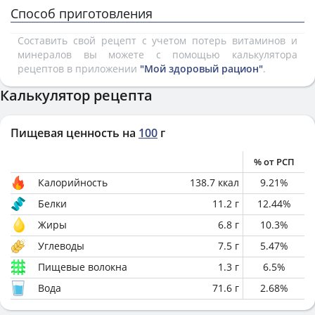
Способ приготовления
Составить свой рецепт с учетом потерь витаминов и
минералов вы можете с помощью калькулятора
рецептов в приложении
"Мой здоровый рацион"
.
Калькулятор рецепта
Пищевая ценность на
100
г
% от РСП
Калорийность
138.7
ккал
9.21
%
Белки
11.2
г
12.44
%
Жиры
6.8
г
10.3
%
Углеводы
7.5
г
5.47
%
Пищевые волокна
1.3
г
6.5
%
Вода
71.6
г
2.68
%