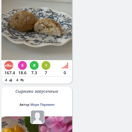
167.4
18.6
7.3
7
0
4
4
Сырники закусочные
Автор
Море Перемен