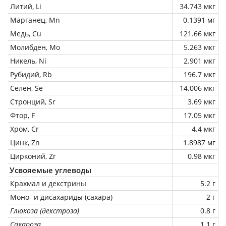
Литий, Li
34.743 мкг
Марганец, Mn
0.1391 мг
Медь, Cu
121.66 мкг
Молибден, Mo
5.263 мкг
Никель, Ni
2.901 мкг
Рубидий, Rb
196.7 мкг
Селен, Se
14.006 мкг
Стронций, Sr
3.69 мкг
Фтор, F
17.05 мкг
Хром, Cr
4.4 мкг
Цинк, Zn
1.8987 мг
Цирконий, Zr
0.98 мкг
Усвояемые углеводы
Крахмал и декстрины
5.2 г
Моно- и дисахариды (сахара)
2 г
Глюкоза (декстроза)
0.8 г
Сахароза
1.1 г