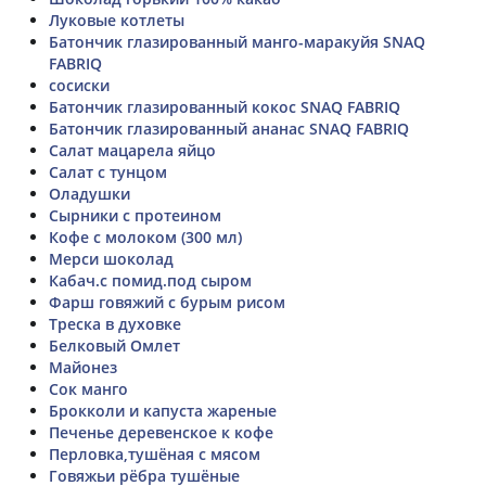
Луковые котлеты
Батончик глазированный манго-маракуйя SNAQ
FABRIQ
сосиски
Батончик глазированный кокос SNAQ FABRIQ
Батончик глазированный ананас SNAQ FABRIQ
Салат мацарела яйцо
Салат с тунцом
Оладушки
Сырники с протеином
Кофе с молоком (300 мл)
Мерси шоколад
Кабач.с помид.под сыром
Фарш говяжий с бурым рисом
Треска в духовке
Белковый Омлет
Майонез
Сок манго
Брокколи и капуста жареные
Печенье деревенское к кофе
Перловка,тушёная с мясом
Говяжьи рёбра тушёные