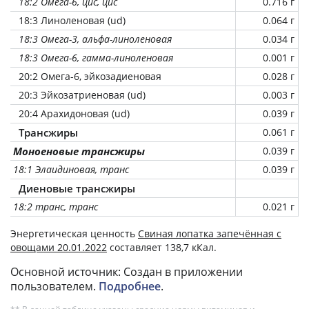
18:2 Омега-6, цис, цис
0.716 г
18:3 Линоленовая (ud)
0.064 г
18:3 Омега-3, альфа-линоленовая
0.034 г
18:3 Омега-6, гамма-линоленовая
0.001 г
20:2 Омега-6, эйкозадиеновая
0.028 г
20:3 Эйкозатриеновая (ud)
0.003 г
20:4 Арахидоновая (ud)
0.039 г
Трансжиры
0.061 г
Моноеновые трансжиры
0.039 г
18:1 Элаидиновая, транс
0.039 г
Диеновые трансжиры
18:2 транс, транс
0.021 г
Энергетическая ценность
Свиная лопатка запечённая с
овощами 20.01.2022
составляет 138,7 кКал.
Основной источник: Создан в приложении
пользователем.
Подробнее
.