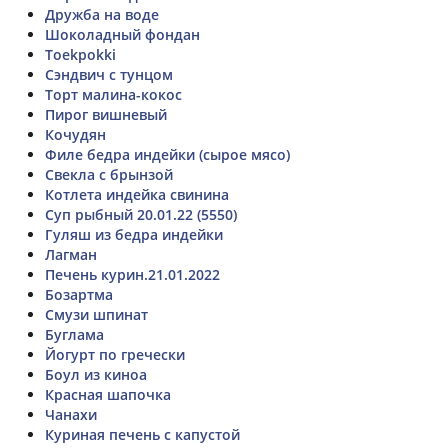
Дружба на воде
Шоколадный фондан
Toekpokki
Сэндвич с тунцом
Торт малина-кокос
Пирог вишневый
Кочудян
Филе бедра индейки (сырое мясо)
Свекла с брынзой
Котлета индейка свинина
Суп рыбный 20.01.22 (5550)
Гуляш из бедра индейки
Лагман
Печень курин.21.01.2022
Бозартма
Смузи шпинат
Буглама
Йогурт по гречески
Боул из киноа
Красная шапочка
Чанахи
Куриная печень с капустой