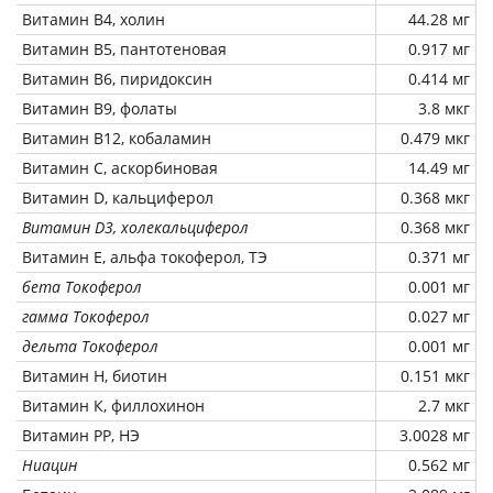
Витамин В4, холин
44.28 мг
Витамин В5, пантотеновая
0.917 мг
Витамин В6, пиридоксин
0.414 мг
Витамин В9, фолаты
3.8 мкг
Витамин В12, кобаламин
0.479 мкг
Витамин C, аскорбиновая
14.49 мг
Витамин D, кальциферол
0.368 мкг
Витамин D3, холекальциферол
0.368 мкг
Витамин Е, альфа токоферол, ТЭ
0.371 мг
бета Токоферол
0.001 мг
гамма Токоферол
0.027 мг
дельта Токоферол
0.001 мг
Витамин Н, биотин
0.151 мкг
Витамин К, филлохинон
2.7 мкг
Витамин РР, НЭ
3.0028 мг
Ниацин
0.562 мг