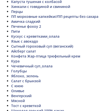
Капуста тушеная с колбасой
Хинкали с говядиной и свининой
Перцы
ПП морковные капкейки//ПП рецепты без сахара
Амичка сладкий
Печенье фохоу 2
Пити
Кускус с креветками_олала
Язык с авокадо
Сытный гороховый суп (веганский)
Айсберг салат
Конфета Жар-птица трюфельный крем
Кура
Чечевичный суп_олала
Голубцы
Яблоко, зелень
Салат с брынзой
С ююю
Оливье
Венгерский
Мясной
Тост с креветкой
Шоколад горький 100% какао