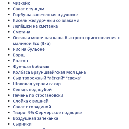
Чизкейк
Салат с тунцом
Горбуша запеченная в духовке
Кисель желудочный со злаками
Лепёшки на сметанке
Cметана
Овсяная молочная каша быстрого приготовления с
малиной Eco (Эко)
Рис на бульоне
Борщ
Ролтон
Фунчоза бобовая
Колбаса Брауншвейгская Моя цена
Сыр творожный "лёгкий" "свежа"
Шоколад украли сахар
Сельдь под шубой
Печень по строгановски
Слойка с вишней
Салат с говядиной
Творог 9% Фермерское подворье
Воздушная запеканка
Сырники