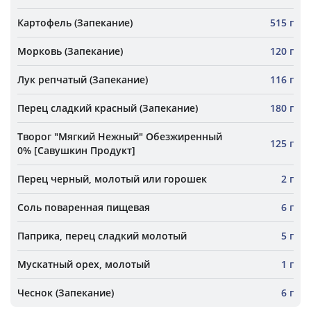
Картофель (Запекание)
515 г
Морковь (Запекание)
120 г
Лук репчатый (Запекание)
116 г
Перец сладкий красный (Запекание)
180 г
Творог "Мягкий Нежный" Обезжиренный
125 г
0% [Савушкин Продукт]
Перец черный, молотый или горошек
2 г
Соль поваренная пищевая
6 г
Паприка, перец сладкий молотый
5 г
Мускатный орех, молотый
1 г
Чеснок (Запекание)
6 г