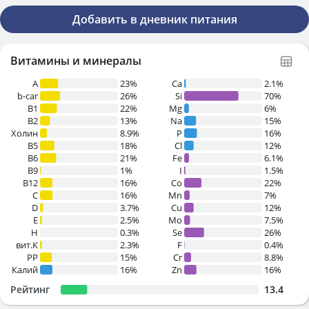
Добавить в дневник питания
Витамины и минералы
A
23%
Ca
2.1%
b-car
26%
Si
70%
В1
22%
Mg
6%
B2
13%
Na
15%
Холин
8.9%
P
16%
B5
18%
Cl
12%
B6
21%
Fe
6.1%
B9
1%
I
1.5%
B12
16%
Co
22%
C
16%
Mn
7%
D
3.7%
Cu
12%
E
2.5%
Mo
7.5%
H
0.3%
Se
26%
вит.К
2.3%
F
0.4%
PP
15%
Cr
8.8%
Калий
16%
Zn
16%
Рейтинг
13.4