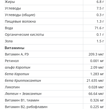
Жиры
6.8 г
Углеводы
7.5 г
Углеводы (общие)
0.3 г
Пищевые волокна
1.3 г
Вода
71.6 г
Органические кислоты
0.1 г
Зола
1.5 г
Витамины
Витамин А, РЭ
209.3 мкг
Ретинол
0.001 мг
альфа Каротин
2.09 мкг
бета Каротин
1.283 мг
бета Криптоксантин
21.635 мкг
Ликопин
0.028 мкг
Лютеин + Зеаксантин
66.64 мкг
Витамин В1, тиамин
0.326 мг
Витамин В2, рибофлавин
0.225 мг