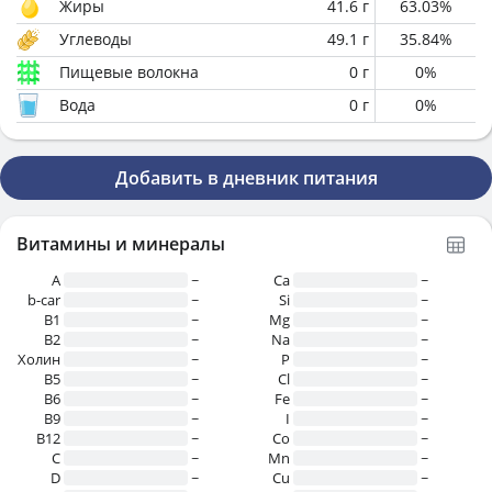
Жиры
41.6
г
63.03
%
Углеводы
49.1
г
35.84
%
Пищевые волокна
0
г
0
%
Вода
0
г
0
%
Добавить в дневник питания
Витамины и минералы
A
~
Ca
~
b-car
~
Si
~
В1
~
Mg
~
B2
~
Na
~
Холин
~
P
~
B5
~
Cl
~
B6
~
Fe
~
B9
~
I
~
B12
~
Co
~
C
~
Mn
~
D
~
Cu
~