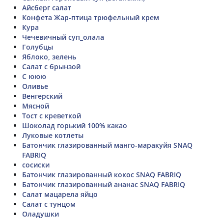
Айсберг салат
Конфета Жар-птица трюфельный крем
Кура
Чечевичный суп_олала
Голубцы
Яблоко, зелень
Салат с брынзой
С ююю
Оливье
Венгерский
Мясной
Тост с креветкой
Шоколад горький 100% какао
Луковые котлеты
Батончик глазированный манго-маракуйя SNAQ
FABRIQ
сосиски
Батончик глазированный кокос SNAQ FABRIQ
Батончик глазированный ананас SNAQ FABRIQ
Салат мацарела яйцо
Салат с тунцом
Оладушки