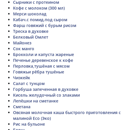
Сырники с протеином
Кофе с молоком (300 мл)
Мерси шоколад
Кабач.с помид.под сыром
Фарш говяжий с бурым рисом
Треска в духовке
Белковый Омлет
Майонез
Сок манго
Брокколи и капуста жареные
Печенье деревенское к кофе
Перловка,тушёная с мясом
Говяжьи рёбра тушёные
Чизкейк
Салат с тунцом
Горбуша запеченная в духовке
Кисель желудочный со злаками
Лепёшки на сметанке
Cметана
Овсяная молочная каша быстрого приготовления с
малиной Eco (Эко)
Рис на бульоне
Борщ