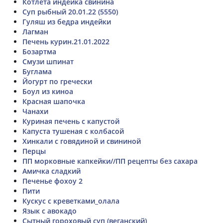
Котлета индейка свинина
Суп рыбный 20.01.22 (5550)
Гуляш из бедра индейки
Лагман
Печень курин.21.01.2022
Бозартма
Смузи шпинат
Буглама
Йогурт по гречески
Боул из киноа
Красная шапочка
Чанахи
Куриная печень с капустой
Капуста тушеная с колбасой
Хинкали с говядиной и свининой
Перцы
ПП морковные капкейки//ПП рецепты без сахара
Амичка сладкий
Печенье фохоу 2
Пити
Кускус с креветками_олала
Язык с авокадо
Сытный гороховый суп (веганский)