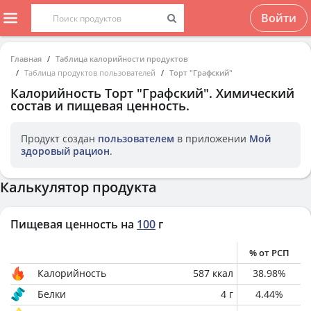
Войти
Главная
Таблица калорийности продуктов
Таблица продуктов пользователей
Торт "Графский"
Калорийность
Торт "Графский"
. Химический
состав и пищевая ценность.
Продукт создан
пользователем
в приложении
Мой
здоровый рацион
.
Калькулятор продукта
Пищевая ценность на
100
г
% от РСП
Калорийность
587
ккал
38.98
%
Белки
4
г
4.44
%