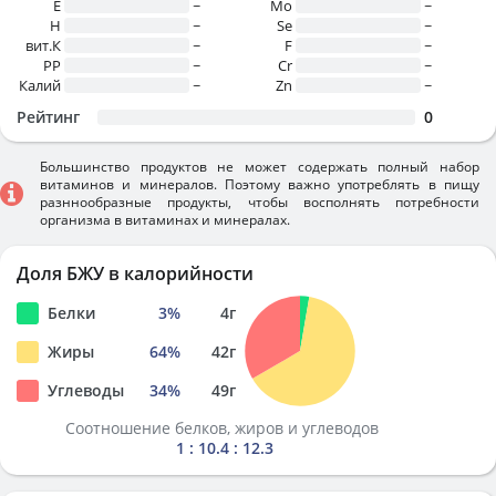
E
~
Mo
~
H
~
Se
~
вит.К
~
F
~
PP
~
Cr
~
Калий
~
Zn
~
Рейтинг
0
Большинство продуктов не может содержать полный набор
витаминов и минералов. Поэтому важно употреблять в пищу
разннообразные продукты, чтобы восполнять потребности
организма в витаминах и минералах.
Доля БЖУ в калорийности
Белки
3
%
4
г
Жиры
64
%
42
г
Углеводы
34
%
49
г
Соотношение белков, жиров и углеводов
1 : 10.4 : 12.3