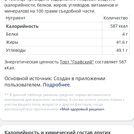
(калорийности, белков, жиров, углеводов, витаминов и
минералов) на
100 грамм
съедобной части.
Нутриент
Количество
Калорийность
587 ккал
Белки
4 г
Жиры
41.6 г
Углеводы
49.1 г
Энергетическая ценность
Торт "Графский"
составляет 587
кКал.
Основной источник: Создан в приложении
пользователем.
Подробнее
.
** В данной таблице указаны средние нормы витаминов и
минералов для взрослого человека. Если вы хотите узнать нормы с
учетом вашего пола, возраста и других факторов, тогда
воспользуйтесь приложением
«Мой здоровый рацион»
.
Калорийность и химический состав других