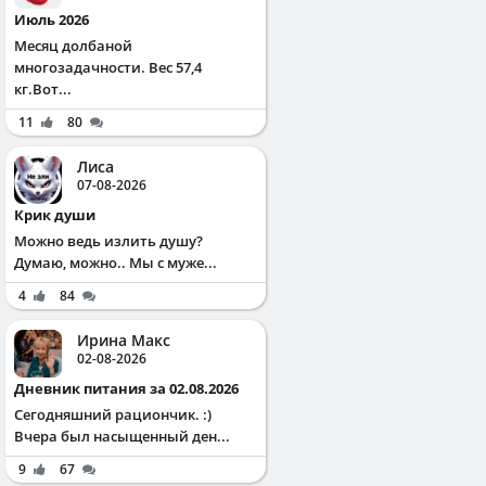
Июль 2026
Месяц долбаной
многозадачности. Вес 57,4
кг.Вот...
11
80
Лиса
07-08-2026
Крик души
Можно ведь излить душу?
Думаю, можно.. Мы с муже...
4
84
Ирина Макс
02-08-2026
Дневник питания за 02.08.2026
Сегодняшний рациончик. :)
Вчера был насыщенный ден...
9
67