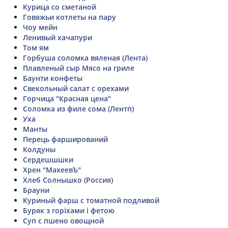
Курица со сметаной
Говяжьи котлеты на пару
Чоу мейн
Ленивый хачапури
Том ям
Горбуша соломка вяленая (Лента)
Плавленый сыр Мясо на гриле
Баунти конфеты
Свекольный салат с орехами
Горчица "Красная цена"
Соломка из филе сома (Лентп)
Уха
Манты
Перець фарширований
Колдуны
Сердешшшки
Хрен "МахеевЪ"
Хлеб Солнышко (Россия)
Брауни
Куриный фарш с томатной подливой
Буряк з горіхами і фетою
Суп с пшено овощной