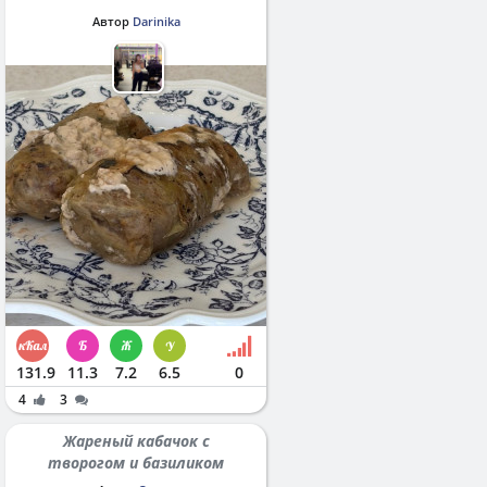
Автор
Darinika
131.9
11.3
7.2
6.5
0
4
3
Жареный кабачок с
творогом и базиликом