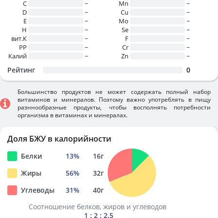
C
~
Mn
~
D
~
Cu
~
E
~
Mo
~
H
~
Se
~
вит.К
~
F
~
PP
~
Cr
~
Калий
~
Zn
~
Рейтинг
0
Большинство продуктов не может содержать полный набор
витаминов и минералов. Поэтому важно употреблять в пищу
разннообразные продукты, чтобы восполнять потребности
организма в витаминах и минералах.
Доля БЖУ в калорийности
Белки
13
%
16
г
Жиры
56
%
32
г
Углеводы
31
%
40
г
Соотношение белков, жиров и углеводов
1 : 2 : 2.5