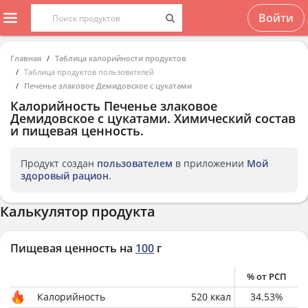
Войти
Главная
Таблица калорийности продуктов
Таблица продуктов пользователей
Печенье злаковое Демидовское с цукатами
Калорийность
Печенье злаковое
Демидовское с цукатами
. Химический состав
и пищевая ценность.
Продукт создан
пользователем
в приложении
Мой
здоровый рацион
.
Калькулятор продукта
Пищевая ценность на
100
г
% от РСП
Калорийность
520
ккал
34.53
%