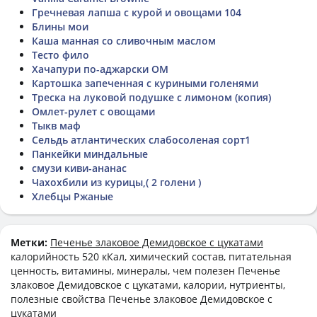
Гречневая лапша с курой и овощами 104
Блины мои
Каша манная со сливочным маслом
Тесто фило
Хачапури по-аджарски ОМ
Картошка запеченная с куриными голенями
Треска на луковой подушке с лимоном (копия)
Омлет-рулет с овощами
Тыкв маф
Сельдь атлантических слабосоленая сорт1
Панкейки миндальные
смузи киви-ананас
Чахохбили из курицы,( 2 голени )
Хлебцы Ржаные
Метки:
Печенье злаковое Демидовское с цукатами
калорийность 520 кКал, химический состав, питательная
ценность, витамины, минералы, чем полезен Печенье
злаковое Демидовское с цукатами, калории, нутриенты,
полезные свойства Печенье злаковое Демидовское с
цукатами