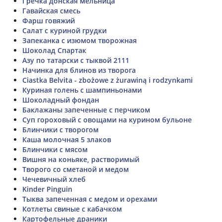
Гречка донская мельница
Гавайская смесь
Фарш говяжий
Салат с куриной грудки
Запеканка с изюмом творожная
Шоколад Спартак
Азу по татарски с тыквой 2111
Начинка для блинов из творога
Ciastka Belvita - zbożowe z żurawiną i rodzynkami
Куриная голень с шампиньонами
Шоколадный фондан
Баклажаны запеченные с перчиком
Суп гороховый с овощами на курином бульоне
Блинчики с творогом
Каша молочная 5 злаков
Блинчики с мясом
Вишня на коньяке, растворимый
Творого со сметаной и медом
Чечевичный хлеб
Kinder Pinguin
Тыква запеченная с медом и орехами
Котлеты свиные с кабачком
Картофельные драники