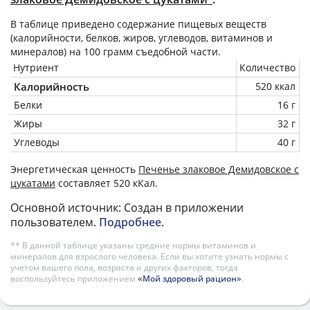
В таблице приведено содержание пищевых веществ
(калорийности, белков, жиров, углеводов, витаминов и
минералов) на
100 грамм
съедобной части.
Нутриент
Количество
Калорийность
520 ккал
Белки
16 г
Жиры
32 г
Углеводы
40 г
Энергетическая ценность
Печенье злаковое Демидовское с
цукатами
составляет 520 кКал.
Основной источник: Создан в приложении
пользователем.
Подробнее
.
** В данной таблице указаны средние нормы витаминов и
минералов для взрослого человека. Если вы хотите узнать нормы с
учетом вашего пола, возраста и других факторов, тогда
воспользуйтесь приложением
«Мой здоровый рацион»
.