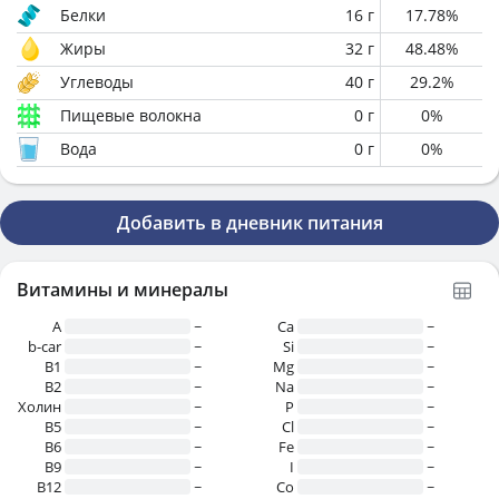
Белки
16
г
17.78
%
Жиры
32
г
48.48
%
Углеводы
40
г
29.2
%
Пищевые волокна
0
г
0
%
Вода
0
г
0
%
Добавить в дневник питания
Витамины и минералы
A
~
Ca
~
b-car
~
Si
~
В1
~
Mg
~
B2
~
Na
~
Холин
~
P
~
B5
~
Cl
~
B6
~
Fe
~
B9
~
I
~
B12
~
Co
~