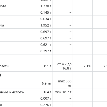
лота
1.338 г
~
0.145 г
~
0.634 г
~
ота
1.952 г
~
0.697 г
~
0.697 г
~
0.621 г
~
0.297 г
~
от 4.7 до
слоты
0.1 г
2.1%
2
16.8 г
)
max 300
6.9 мг
мг
ные кислоты
0.4 г
max 18.7 г
я
0.007 г
~
ая
0.276 г
~