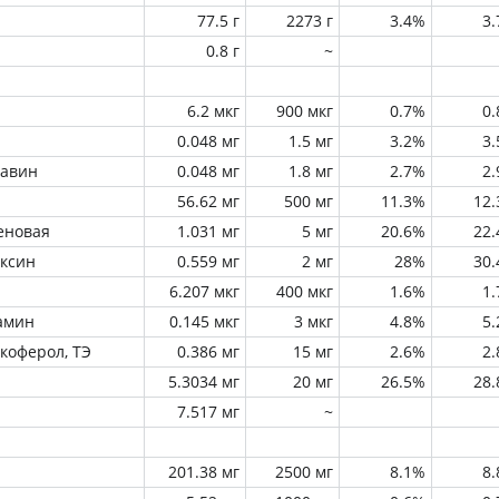
77.5 г
2273 г
3.4%
3
0.8 г
~
6.2 мкг
900 мкг
0.7%
0
0.048 мг
1.5 мг
3.2%
3
лавин
0.048 мг
1.8 мг
2.7%
2
56.62 мг
500 мг
11.3%
12
еновая
1.031 мг
5 мг
20.6%
22
оксин
0.559 мг
2 мг
28%
30
6.207 мкг
400 мкг
1.6%
1
амин
0.145 мкг
3 мкг
4.8%
5
окоферол, ТЭ
0.386 мг
15 мг
2.6%
2
5.3034 мг
20 мг
26.5%
28
7.517 мг
~
201.38 мг
2500 мг
8.1%
8