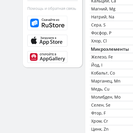
Кальций, Ca
Помощь и обратная связь
Магний, Mg
Натрий, Na
Сера, S
Фосфор, P
Хлор, Cl
Микроэлементы
Железо, Fe
Йод, I
Кобальт, Co
Марганец, Mn
Медь, Cu
Молибден, Mo
Селен, Se
Фтор, F
Хром, Cr
Цинк, Zn