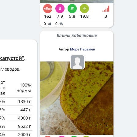
162
7.9
5.8
19.8
3
0
0
Блины кабачковые
Автор
Море Перемен
капустой"
.
глеводов,
 от
100%
ы в
нормы
кал
6%
1830 г
.3%
447 г
.7%
4000 г
.2%
9522 г
.4%
2000 г