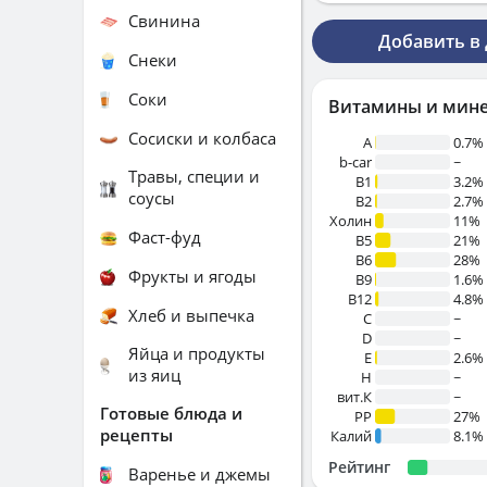
Свинина
Добавить в
Снеки
Соки
Витамины и мин
Сосиски и колбаса
A
0.7%
b-car
~
Травы, специи и
В1
3.2%
соусы
B2
2.7%
Холин
11%
Фаст-фуд
B5
21%
B6
28%
Фрукты и ягоды
B9
1.6%
B12
4.8%
Хлеб и выпечка
C
~
D
~
Яйца и продукты
E
2.6%
из яиц
H
~
вит.К
~
Готовые блюда и
PP
27%
рецепты
Калий
8.1%
Рейтинг
Варенье и джемы