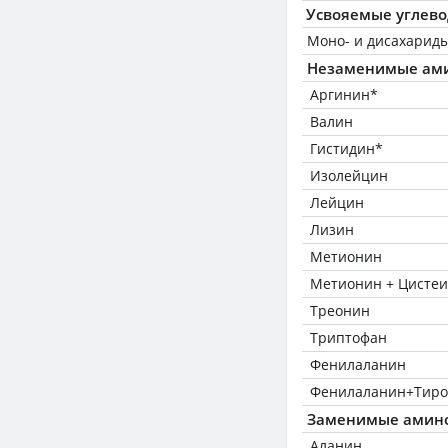
Усвояемые углев
Моно- и дисахариды
Незаменимые ам
Аргинин*
Валин
Гистидин*
Изолейцин
Лейцин
Лизин
Метионин
Метионин + Цисте
Треонин
Триптофан
Фенилаланин
Фенилаланин+Тиро
Заменимые амин
Аланин