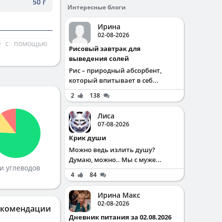
50 г
Интересные блоги
Ирина
02-08-2026
те с помощью
Рисовый завтрак для
выведения солей
Рис – природный абсорбент,
который впитывает в себ...
2
138
Лиса
07-08-2026
Крик души
Можно ведь излить душу?
Думаю, можно.. Мы с муже...
и углеводов
4
84
Ирина Макс
02-08-2026
екомендации
Дневник питания за 02.08.2026