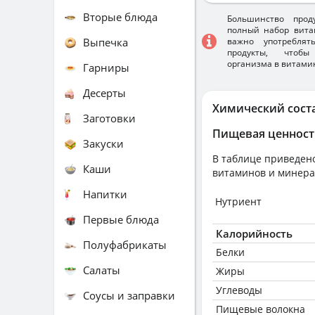
Вторые блюда
Большинство прод
полный набор вита
Выпечка
важно употребля
продукты, чтобы
организма в витами
Гарниры
Десерты
Химический сост
Заготовки
Пищевая ценност
Закуски
В таблице приведено
Каши
витаминов и минера
Напитки
Нутриент
Первые блюда
Калорийность
Полуфабрикаты
Белки
Салаты
Жиры
Углеводы
Соусы и заправки
Пищевые волокна