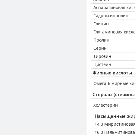
Аспарагиновая кис
Гидроксипролин
Глицин
Глутаминовая кисл
Пролин
Серин
Тирозин
Цистеин
Жирные кислоты
Омега-6 жирные ки
Стеролы (стерины
Холестерин
Насыщенные жир
14:0 Миристинова
16:0 Пальмитинов