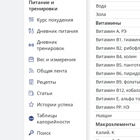
Питание и
Вода
тренировки
Зола
Курс похудения
Витамины
Дневник питания
Витамин А, РЭ
Витамин В1, тиамин
Дневник
тренировок
Витамин В2, рибоф
Витамин В4, холин
Вес и измерения
Витамин В5, пантот
Общая лента
Витамин В6, пирид
Рецепты
Витамин В9, фолаты
Витамин В12, кобал
Статьи
Витамин Е, альфа т
Истории успеха
Витамин РР, НЭ
Таблицы
Ниацин
калорийности
Макроэлементы
Калий, K
Поиск