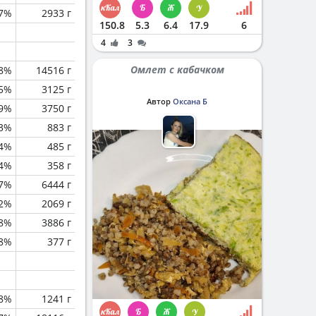
.7%
2933 г
150.8
5.3
6.4
17.9
6
4
3
Омлет с кабачком
.8%
14516 г
.5%
3125 г
Автор
Оксана Б
.9%
3750 г
.3%
883 г
.4%
485 г
.4%
358 г
.7%
6444 г
.2%
2069 г
.8%
3886 г
.8%
377 г
.8%
1241 г