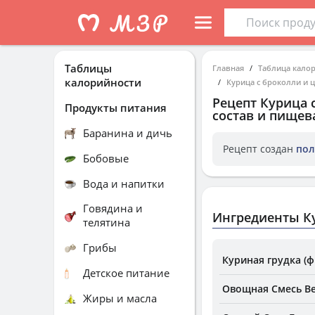
Таблицы
Главная
Таблица кало
калорийности
Курица с броколли и 
Рецепт
Курица 
Продукты питания
состав и пищев
Баранина и дичь
Рецепт создан
пол
Бобовые
Вода и напитки
Говядина и
Ингредиенты Ку
телятина
Грибы
Куриная грудка (ф
Детское питание
Овощная Смесь Ве
Жиры и масла