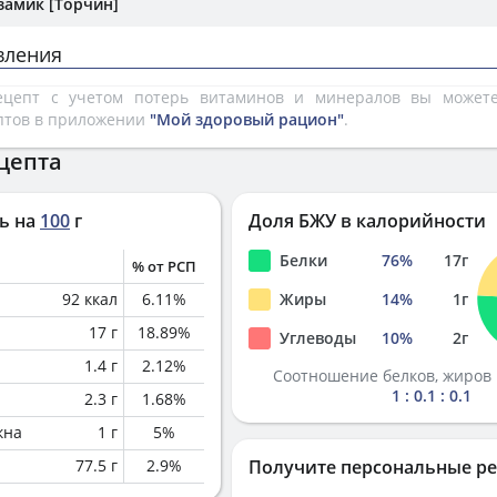
замик [Торчин]
вления
рецепт с учетом потерь витаминов и минералов вы може
птов в приложении
"Мой здоровый рацион"
.
цепта
ь на
100
г
Доля БЖУ в калорийности
Белки
76
%
17
г
% от РСП
92
ккал
6.11
%
Жиры
14
%
1
г
17
г
18.89
%
Углеводы
10
%
2
г
1.4
г
2.12
%
Соотношение белков, жиров 
1 : 0.1 : 0.1
2.3
г
1.68
%
кна
1
г
5
%
77.5
г
2.9
%
Получите персональные р