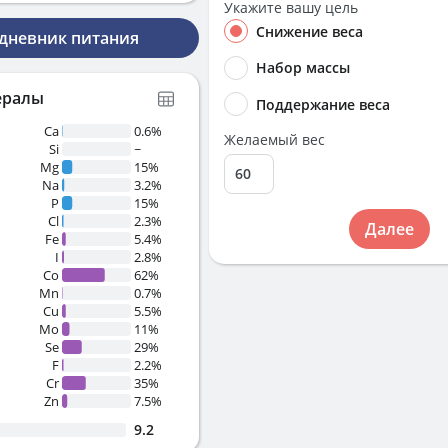
Укажите вашу цель
Снижение веса
 дневник питания
Набор массы
ералы
Поддержание веса
Ca
0.6%
Желаемый вес
Si
~
Mg
15%
Na
3.2%
P
15%
Cl
2.3%
Далее
Fe
5.4%
I
2.8%
Co
62%
Mn
0.7%
Cu
5.5%
Mo
11%
Se
29%
F
2.2%
Cr
35%
Zn
7.5%
9.2