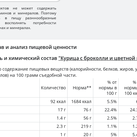
уктов не может содержать
минов и минералов. Поэтому
ть в пищу разннообразные
 восполнять потребности
нах и минералах.
ав и анализ пищевой ценности
ь и химический состав
"Курица с броколли и цветной 
 содержание пищевых веществ (калорийности, белков, жиров, у
лов) на
100 грамм
съедобной части.
% от
%
Количество
Норма**
нормы в
норм
100 г
100 к
92 ккал
1684 ккал
5.5%
17 г
76 г
22.4%
24
1.4 г
56 г
2.5%
2
2.3 г
219 г
1.1%
1
1 г
20 г
5%
5