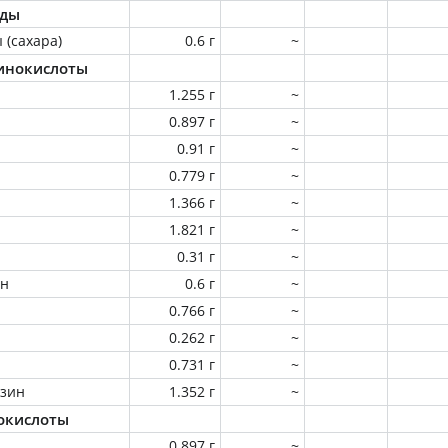
оды
 (сахара)
0.6 г
~
инокислоты
1.255 г
~
0.897 г
~
0.91 г
~
0.779 г
~
1.366 г
~
1.821 г
~
0.31 г
~
ин
0.6 г
~
0.766 г
~
0.262 г
~
0.731 г
~
зин
1.352 г
~
окислоты
0.897 г
~