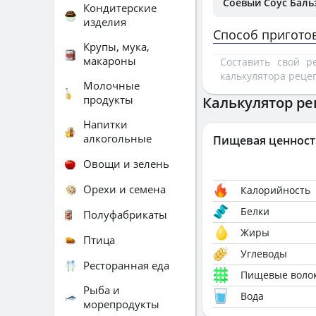
Соевый Соус Баль
Кондитерские
изделия
Способ пригото
Крупы, мука,
макароны
Составить свой 
калькулятора реце
Молочные
продукты
Калькулятор ре
Напитки
алкогольные
Пищевая ценност
Овощи и зелень
Орехи и семена
Калорийность
Белки
Полуфабрикаты
Жиры
Птица
Углеводы
Ресторанная еда
Пищевые воло
Рыба и
Вода
морепродукты