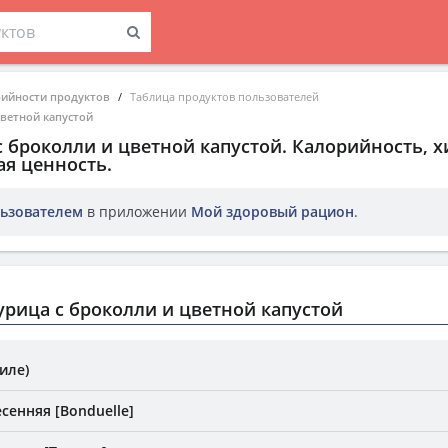
рийности продуктов
Таблица продуктов пользователей
цветной капустой
с броколли и цветной капустой
. Калорийность, 
ая ценность.
ьзователем
в приложении
Мой здоровый рацион
.
рица с броколли и цветной капустой
иле)
сенняя [Bonduelle]