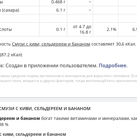
ны
0.468 г
~
 (сахара)
6.1 г
~
от 4.7 до
слоты
0.1 г
2.1%
6
16.8 г
ность
Смузи с киви, сельдереем и бананом
составляет 30,6 кКал.
(87.2 кКал)
к: Создан в приложении пользователем.
Подробнее
.
азаны средние нормы витаминов и минералов для взрослого человека. Есл
вашего пола, возраста и других факторов, тогда воспользуйтесь приложен
 СМУЗИ С КИВИ, СЕЛЬДЕРЕЕМ И БАНАНОМ
ьдереем и бананом
богат такими витаминами и минералами, ка
 38 %
с киви, сельдереем и бананом