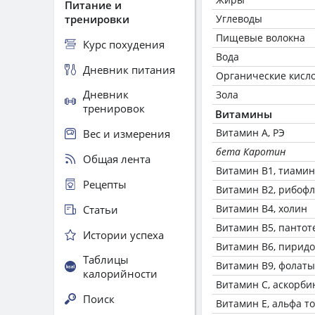
Питание и
тренировки
Углеводы
Пищевые волокна
Курс похудения
Вода
Дневник питания
Органические кисл
Дневник
Зола
тренировок
Витамины
Витамин А, РЭ
Вес и измерения
бета Каротин
Общая лента
Витамин В1, тиамин
Рецепты
Витамин В2, рибоф
Витамин В4, холин
Статьи
Витамин В5, пантот
Истории успеха
Витамин В6, пирид
Таблицы
Витамин В9, фолаты
калорийности
Витамин C, аскорби
Поиск
Витамин Е, альфа т