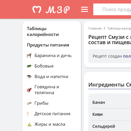
Таблицы
Главная
Таблица кало
калорийности
Рецепт
Смузи с
состав и пищев
Продукты питания
Баранина и дичь
Рецепт создан
пол
Бобовые
Вода и напитки
Ингредиенты См
Говядина и
телятина
Банан
Грибы
Детское питание
Киви
Жиры и масла
Сельдерей