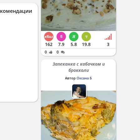
екомендации
162
7.9
5.8
19.8
3
0
0
Запеканка с кабачком и
брокколи
Автор
Оксана Б