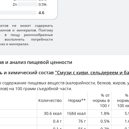
Zn
0.5%
4.6
уктов не может содержать
минов и минералов. Поэтому
ть в пищу разннообразные
 восполнять потребности
нах и минералах.
ав и анализ пищевой ценности
ь и химический состав
"Смузи с киви, сельдереем и б
 содержание пищевых веществ (калорийности, белков, жиров, у
лов) на
100 грамм
съедобной части.
% от
%
Количество
Норма**
нормы в
норм
100 г
100 к
30.6 ккал
1684 ккал
1.8%
5
0.4 г
76 г
0.5%
1
0.1 г
56 г
0.2%
0