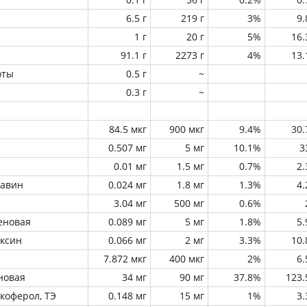
6.5 г
219 г
3%
9
1 г
20 г
5%
16
91.1 г
2273 г
4%
13
оты
0.5 г
~
0.3 г
~
84.5 мкг
900 мкг
9.4%
30
0.507 мг
5 мг
10.1%
3
0.01 мг
1.5 мг
0.7%
2
лавин
0.024 мг
1.8 мг
1.3%
4
3.04 мг
500 мг
0.6%
еновая
0.089 мг
5 мг
1.8%
5
оксин
0.066 мг
2 мг
3.3%
10
7.872 мкг
400 мкг
2%
6
новая
34 мг
90 мг
37.8%
123
окоферол, ТЭ
0.148 мг
15 мг
1%
3