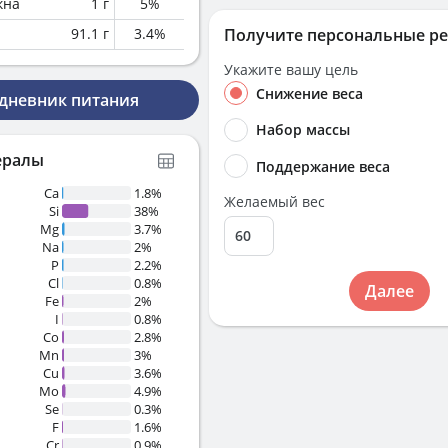
кна
1
г
5
%
91.1
г
3.4
%
Получите персональные р
Укажите вашу цель
Снижение веса
 дневник питания
Набор массы
ералы
Поддержание веса
Ca
1.8%
Желаемый вес
Si
38%
Mg
3.7%
Na
2%
P
2.2%
Cl
0.8%
Далее
Fe
2%
I
0.8%
Co
2.8%
Mn
3%
Cu
3.6%
Mo
4.9%
Se
0.3%
F
1.6%
Cr
0.9%