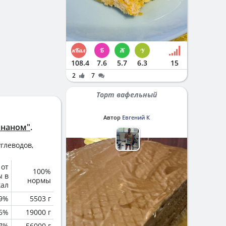
108.4
7.6
5.7
6.3
15
2
7
Торт вафельный
Автор
Евгений К
ананом"
.
глеводов,
 от
100%
ы в
нормы
кал
.9%
5503 г
.6%
19000 г
.7%
56000 г