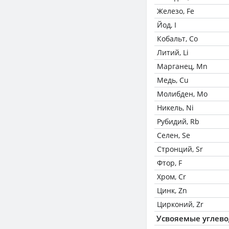
Железо, Fe
Йод, I
Кобальт, Co
Литий, Li
Марганец, Mn
Медь, Cu
Молибден, Mo
Никель, Ni
Рубидий, Rb
Селен, Se
Стронций, Sr
Фтор, F
Хром, Cr
Цинк, Zn
Цирконий, Zr
Усвояемые углев