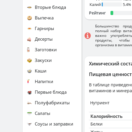
Калий
5.4%
Вторые блюда
Рейтинг
Выпечка
Большинство прод
Гарниры
полный набор вита
важно употребля
Десерты
продукты, чтобы
организма в витами
Заготовки
Закуски
Химический сост
Каши
Пищевая ценност
Напитки
В таблице приведено
витаминов и минера
Первые блюда
Полуфабрикаты
Нутриент
Салаты
Калорийность
Соусы и заправки
Белки
Жиры