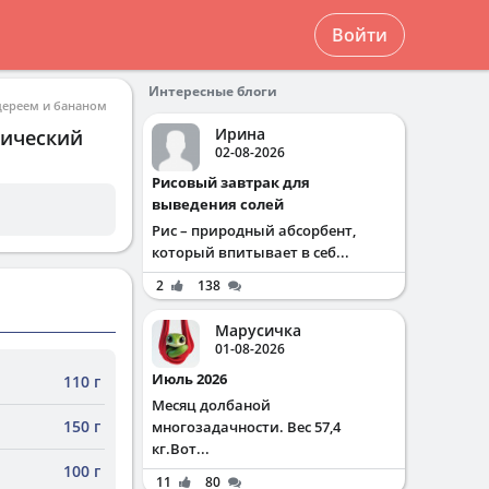
Войти
Интересные блоги
ьдереем и бананом
Ирина
мический
02-08-2026
Рисовый завтрак для
выведения солей
Рис – природный абсорбент,
который впитывает в себ...
2
138
Марусичка
01-08-2026
Июль 2026
110 г
Месяц долбаной
150 г
многозадачности. Вес 57,4
кг.Вот...
100 г
11
80