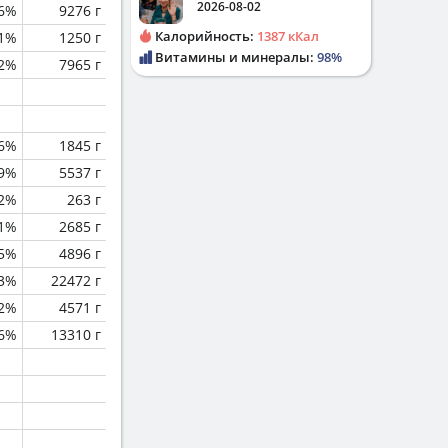
2026-08-02
.6%
9276 г
Калорийность:
1387 кКал
.1%
1250 г
Витамины и минералы:
98%
.2%
7965 г
.6%
1845 г
.9%
5537 г
.2%
263 г
.1%
2685 г
.5%
4896 г
.3%
22472 г
.2%
4571 г
.6%
13310 г