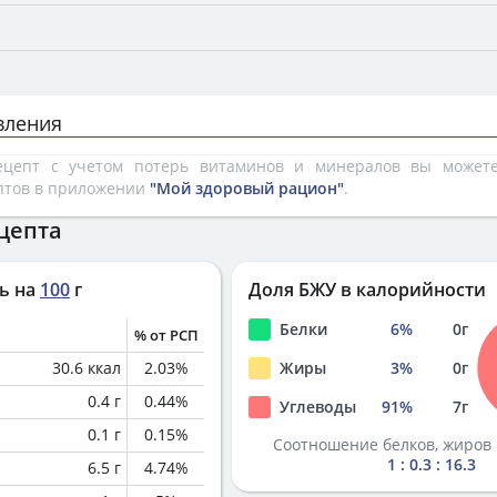
вления
рецепт с учетом потерь витаминов и минералов вы може
птов в приложении
"Мой здоровый рацион"
.
цепта
ь на
100
г
Доля БЖУ в калорийности
Белки
6
%
0
г
% от РСП
30.6
ккал
2.03
%
Жиры
3
%
0
г
0.4
г
0.44
%
Углеводы
91
%
7
г
0.1
г
0.15
%
Соотношение белков, жиров 
1 : 0.3 : 16.3
6.5
г
4.74
%