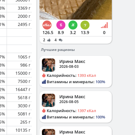
.8%
3369 г
.3%
2000 г
.1%
2495 г
126.5
8.9
3.2
13.9
0
2
4
Лучшие рационы
.7%
1065 г
Ирина Макс
3%
986 г
2026-08-03
.3%
15000 г
Калорийность:
1393 кКал
.2%
7500 г
Витамины и минералы:
100%
2%
16447 г
Ирина Макс
.9%
5618 г
2026-08-05
.8%
3030 г
Калорийность:
1397 кКал
.5%
5081 г
Витамины и минералы:
100%
.5%
265 г
.3%
10135 г
Ирина Макс