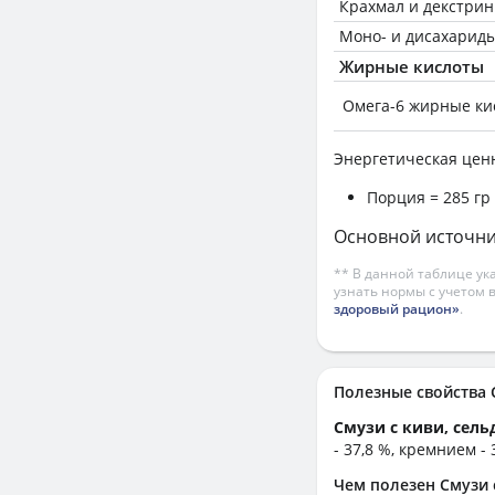
Крахмал и декстри
Моно- и дисахариды
Жирные кислоты
Омега-6 жирные ки
Энергетическая цен
Порция = 285 гр 
Основной источни
** В данной таблице ук
узнать нормы с учетом 
здоровый рацион»
.
Полезные свойства
Смузи с киви, сел
- 37,8 %, кремнием -
Чем полезен Смузи 