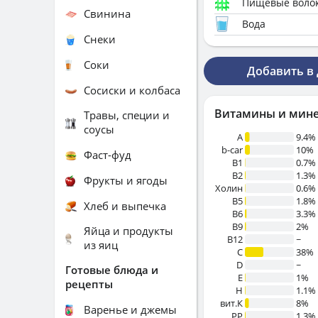
Пищевые воло
Свинина
Вода
Снеки
Соки
Добавить в
Сосиски и колбаса
Витамины и мин
Травы, специи и
соусы
A
9.4%
b-car
10%
Фаст-фуд
В1
0.7%
B2
1.3%
Фрукты и ягоды
Холин
0.6%
B5
1.8%
Хлеб и выпечка
B6
3.3%
B9
2%
Яйца и продукты
B12
~
из яиц
C
38%
D
~
Готовые блюда и
E
1%
рецепты
H
1.1%
вит.К
8%
Варенье и джемы
PP
1.3%