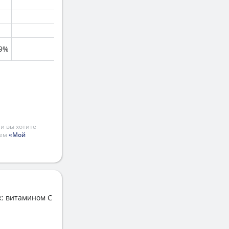
.9%
и вы хотите
ием
«Мой
к: витамином C