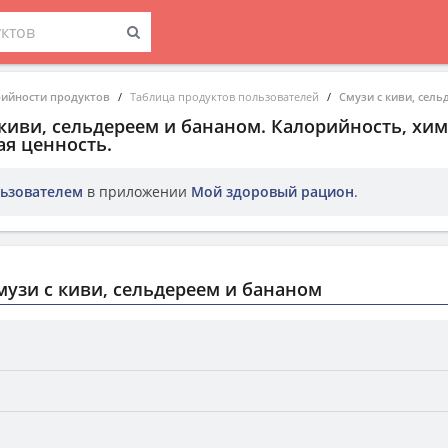
рийности продуктов
Таблица продуктов пользователей
Смузи с киви, сел
 киви, сельдереем и бананом
. Калорийность, хи
ая ценность.
ьзователем
в приложении
Мой здоровый рацион
.
узи с киви, сельдереем и бананом