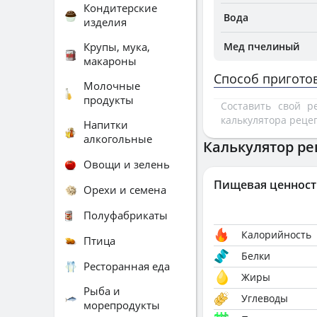
Кондитерские
Вода
изделия
Крупы, мука,
Мед пчелиный
макароны
Способ пригото
Молочные
продукты
Составить свой 
калькулятора реце
Напитки
алкогольные
Калькулятор ре
Овощи и зелень
Пищевая ценност
Орехи и семена
Полуфабрикаты
Калорийность
Птица
Белки
Ресторанная еда
Жиры
Рыба и
Углеводы
морепродукты