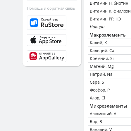
Витамин Н, биотин
Помощь и обратная связь
Витамин К, филлох
Витамин РР, НЭ
Ниацин
Макроэлементы
Калий, K
Кальций, Ca
Кремний, Si
Магний, Mg
Натрий, Na
Сера, S
Фосфор, P
Хлор, Cl
Микроэлементы
Алюминий, Al
Бор, B
Ванадий, V