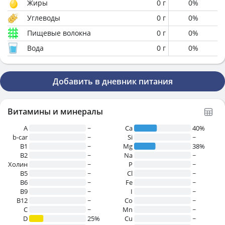
Жиры
0
г
0
%
Углеводы
0
г
0
%
Пищевые волокна
0
г
0
%
Вода
0
г
0
%
Добавить в дневник питания
Витамины и минералы
A
~
Ca
40%
b-car
~
Si
~
В1
~
Mg
38%
B2
~
Na
~
Холин
~
P
~
B5
~
Cl
~
B6
~
Fe
~
B9
~
I
~
B12
~
Co
~
C
~
Mn
~
D
25%
Cu
~