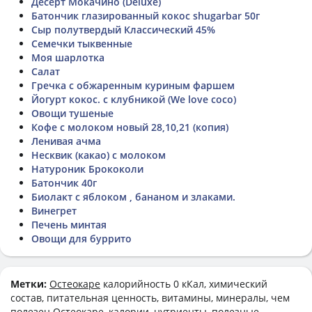
Десерт Мокачино (Deluxe)
Батончик глазированный кокос shugarbar 50г
Сыр полутвердый Классический 45%
Семечки тыквенные
Моя шарлотка
Салат
Гречка с обжаренным куриным фаршем
Йогурт кокос. с клубникой (We love coco)
Овощи тушеные
Кофе с молоком новый 28,10,21 (копия)
Ленивая ачма
Несквик (какао) с молоком
Натуроник Брококоли
Батончик 40г
Биолакт с яблоком , бананом и злаками.
Винегрет
Печень минтая
Овощи для буррито
Метки:
Остеокаре
калорийность 0 кКал, химический
состав, питательная ценность, витамины, минералы, чем
полезен Остеокаре, калории, нутриенты, полезные