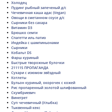
Холодец
Пудинг рыбный запеченый д/с
Чечевичная каша адас (Vegan)
Овощи в сметанном соусе д/с
Сырники без сахара
Витамин D3
Брюшко семги
Спагетти иль патио
Индейка с шампиньонами
Сырники
Кобальт DS
Фарш куриный
Быстрые творожные булочки
211115 ПРОПАГАНДА
Сухари с изюмом звёздный
Котлеты
Бульон куриный, окорочек с кожей
Рис пропаренный золотой шлифованный
Скумбриевич
Винегрет
Суп чечевичный (Улыбка)
Тыквенный кекс