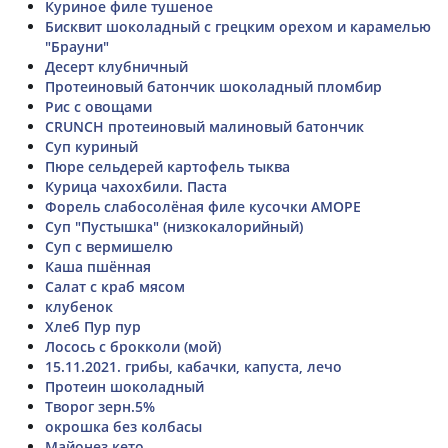
Куриное филе тушеное
Бисквит шоколадный с грецким орехом и карамелью
"Брауни"
Десерт клубничный
Протеиновый батончик шоколадный пломбир
Рис с овощами
CRUNCH протеиновый малиновый батончик
Суп куриный
Пюре сельдерей картофель тыква
Курица чахохбили. Паста
Форель слабосолёная филе кусочки АМОРЕ
Суп "Пустышка" (низкокалорийный)
Суп с вермишелю
Каша пшённая
Салат с краб мясом
клубенок
Хлеб Пур пур
Лосось с брокколи (мой)
15.11.2021. грибы, кабачки, капуста, лечо
Протеин шоколадный
Творог зерн.5%
окрошка без колбасы
Майонез кето