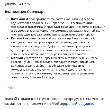
цинком - 41,7 %
Чем полезен Остеокаре
Витамин D
поддерживает гомеостаз кальция и фосфора,
осуществляет процессы минерализации костной ткани.
Недостаток витамина D приводит к нарушению обмена кальция
и фосфора в костях, усилению деминерализации костной ткани,
что приводит к увеличению риска развития остеопороза.
Кальций
является главной составляющей наших костей,
выступает регулятором нервной системы, участвует в
мышечном сокращении. Дефицит кальция приводит к
деминерализации позвоночника, костей таза и нижних
конечностей, повышает риск развития остеопороза.
Магний
участвует в энергетическом метаболизме, синтезе
белков, нуклеиновых кислот, обладает стабилизирующим
действием для мембран, необходим для поддержания
гомеостаза кальция, калия и натрия. Недостаток магния
приводит к гипомагниемии, повышению риска развития
гипертонии, болезней сердца.
еще
Полный справочник самых полезных продуктов вы можете
посмотреть в приложении
«Мой здоровый рацион»
.