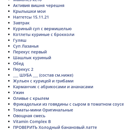
Активия вишня черешня
Крылышки мои
Наггетсы 15.11.21
Завтрак
Куриный суп с вермишелью
Котлеты куриные с брокколи
Гуляш
Суп Лазанья
Перекус первый
Шашлык куриный
Обед
Перекус 2
___ ШУБА ___ (состав см.ниже)
Жульен с курицей и грибами
Карманчик с абрикосами и ананасами
Ужин
Оливье с крылем
Фрикадельки из говядины с сыром в томатном соусе
Томаты-мини Оригинальные
Овощная смесь
Vitamin Complex B
ПРОВЕРИТЬ Холодный банановый латте