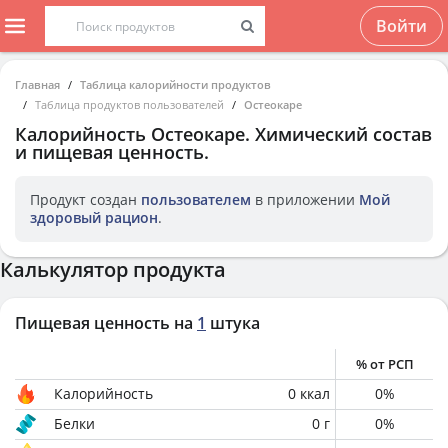
Войти
Главная
Таблица калорийности продуктов
Таблица продуктов пользователей
Остеокаре
Калорийность
Остеокаре
. Химический состав
и пищевая ценность.
Продукт создан
пользователем
в приложении
Мой
здоровый рацион
.
Калькулятор продукта
Пищевая ценность на
1
штука
% от РСП
Калорийность
0
ккал
0
%
Белки
0
г
0
%