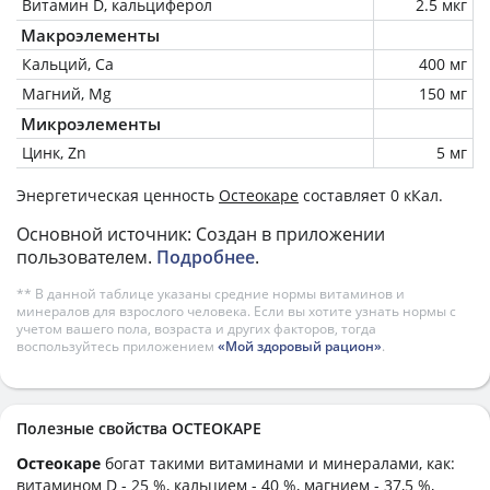
Витамин D, кальциферол
2.5 мкг
Макроэлементы
Кальций, Ca
400 мг
Магний, Mg
150 мг
Микроэлементы
Цинк, Zn
5 мг
Энергетическая ценность
Остеокаре
составляет 0 кКал.
Основной источник: Создан в приложении
пользователем.
Подробнее
.
** В данной таблице указаны средние нормы витаминов и
минералов для взрослого человека. Если вы хотите узнать нормы с
учетом вашего пола, возраста и других факторов, тогда
воспользуйтесь приложением
«Мой здоровый рацион»
.
Полезные свойства ОСТЕОКАРЕ
Остеокаре
богат такими витаминами и минералами, как:
витамином D - 25 %, кальцием - 40 %, магнием - 37,5 %,