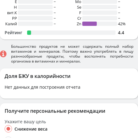
E
~
Mo
~
H
~
Se
~
вит.К
~
F
~
PP
~
Cr
~
Калий
~
Zn
42%
Рейтинг
4.4
Большинство продуктов не может содержать полный набор
витаминов и минералов. Поэтому важно употреблять в пищу
разннообразные продукты, чтобы восполнять потребности
организма в витаминах и минералах.
Доля БЖУ в калорийности
Нет данных для построения отчета
Получите персональные рекомендации
Укажите вашу цель
Снижение веса