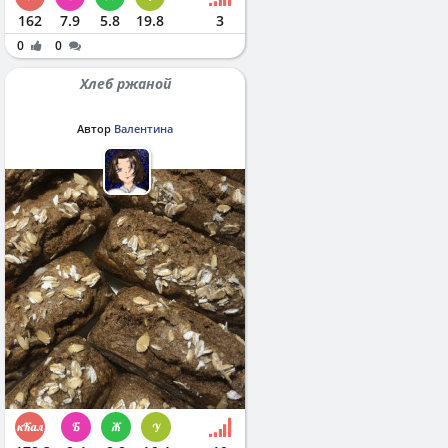
162
7.9
5.8
19.8
3
0
0
Хлеб ржаной
Автор
Валентина