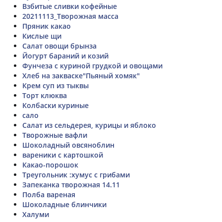
Взбитые сливки кофейные
20211113_Творожная масса
Пряник какао
Кислые щи
Салат овощи брынза
Йогурт бараний и козий
Фунчеза с куриной грудкой и овощами
Хлеб на закваске"Пьяный хомяк"
Крем суп из тыквы
Торт клюква
Колбаски куриные
сало
Салат из сельдерея, курицы и яблоко
Творожные вафли
Шоколадный овсяноблин
вареники с картошкой
Какао-порошок
Треугольник :хумус с грибами
Запеканка творожная 14.11
Полба вареная
Шоколадные блинчики
Халуми