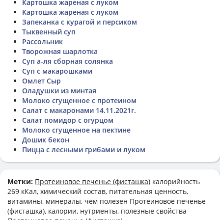
Картошка жареная с луком
Картошка жареная с луком
Запеканка с курагой и персиком
Тыквенный суп
Рассольник
Творожная шарлотка
Суп а-ля сборная солянка
Суп с макарошками
Омлет Сыр
Оладушки из минтая
Молоко сгущенное с протеином
Салат с макаронами 14.11.2021г.
Салат помидор с огурцом
Молоко сгущенное на пектине
Дошик бекон
Пицца с лесными грибами и луком
Метки:
Протеиновое печенье (фисташка)
калорийность
269 кКал, химический состав, питательная ценность,
витамины, минералы, чем полезен Протеиновое печенье
(фисташка), калории, нутриенты, полезные свойства