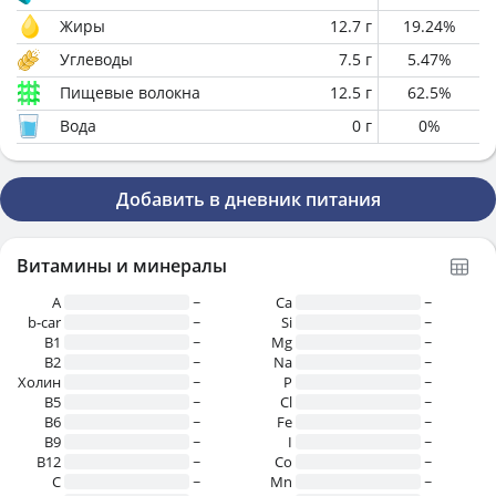
Жиры
12.7
г
19.24
%
Углеводы
7.5
г
5.47
%
Пищевые волокна
12.5
г
62.5
%
Вода
0
г
0
%
Добавить в дневник питания
Витамины и минералы
A
~
Ca
~
b-car
~
Si
~
В1
~
Mg
~
B2
~
Na
~
Холин
~
P
~
B5
~
Cl
~
B6
~
Fe
~
B9
~
I
~
B12
~
Co
~
C
~
Mn
~