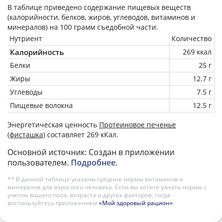
В таблице приведено содержание пищевых веществ
(калорийности, белков, жиров, углеводов, витаминов и
минералов) на
100 грамм
съедобной части.
Нутриент
Количество
Калорийность
269 ккал
Белки
25 г
Жиры
12.7 г
Углеводы
7.5 г
Пищевые волокна
12.5 г
Энергетическая ценность
Протеиновое печенье
(фисташка)
составляет 269 кКал.
Основной источник: Создан в приложении
пользователем.
Подробнее
.
** В данной таблице указаны средние нормы витаминов и
минералов для взрослого человека. Если вы хотите узнать нормы с
учетом вашего пола, возраста и других факторов, тогда
воспользуйтесь приложением
«Мой здоровый рацион»
.