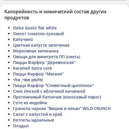
Калорийность и химический состав других
продуктов
Dolce Gusto flat white
Омлет томатно-луковый
Капучино
Цветная капуста запеченая
Морковная запеканка
Овощи для винегрета ПП (смесь)
Пиццы Фарфор "Деревенская"
Karamell Sutra core
Пицца Фарфор "Мясная"
סלומון אפוי, צלוי
Пицца Фарфор "Сливочный цыпленок"
Снек Инской с яблочной начинкой
Протеиновый батончик (кокосовый пирог)
Соте из индейки
Гранола черная "Вишня и пекан" WILD CRUNCH
Салат с капустой и краб
Котлеты идеальные
Оладьи