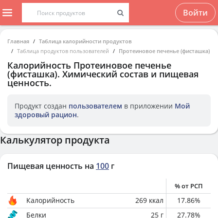
Войти
Главная
Таблица калорийности продуктов
Таблица продуктов пользователей
Протеиновое печенье (фисташка)
Калорийность
Протеиновое печенье
(фисташка)
. Химический состав и пищевая
ценность.
Продукт создан
пользователем
в приложении
Мой
здоровый рацион
.
Калькулятор продукта
Пищевая ценность на
100
г
% от РСП
Калорийность
269
ккал
17.86
%
Белки
25
г
27.78
%