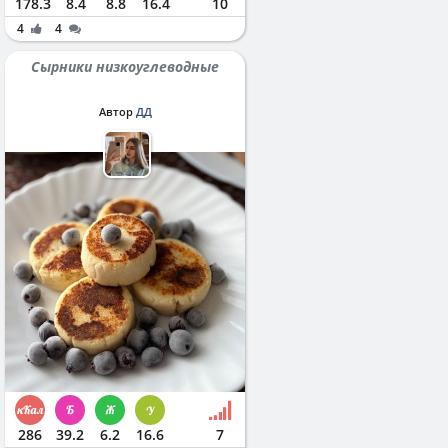
178.3
8.4
8.8
16.4
10
4
4
Сырники низкоуглеводные
Автор
ДД
286
39.2
6.2
16.6
7