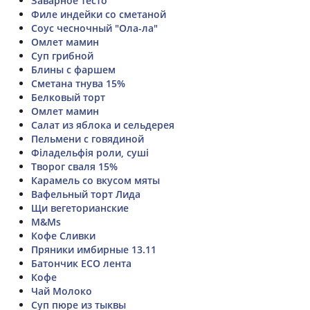
Заварное тесто
Филе индейки со сметаной
Соус чесночный "Ола-ла"
Омлет мамин
Суп грибной
Блины с фаршем
Сметана тнува 15%
Белковый торт
Омлет мамин
Салат из яблока и сельдерея
Пельмени с говядиной
Філадельфія роли, суші
Творог сваля 15%
Карамель со вкусом мяты
Вафельный торт Лида
Щи вегеторианские
М&Мs
Кофе Сливки
Пряники имбирные 13.11
Батончик ECO лента
Кофе
Чай Молоко
Суп пюре из тыквы