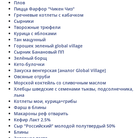
Плов
Пицца Фарфор "Чикен Чиз"
Гречневые котлеты с кабачком
Сырники
Творожные трюфели
Курица с яблоками
Тан мацунный
Горошек зеленый global village
Сырник Банановый ПП
Зелёный борщ
Кето-булочки
Закуска венгерская [аналог Global Village]
Овсяные отруби
Морской коктейль со сливочным маслом
Хлебцы шведские с семенами тыквы, подсолнечника,
льна
Котлеты мои, курица+грибы
Фарш в блины
Макароны реф отварить
Кефир Лакт 2.5%
Сыр "Российский" молодой полутвердый 50%
Блины