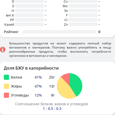
D
~
Cu
~
E
~
Mo
~
H
~
Se
~
вит.К
~
F
~
PP
~
Cr
~
Калий
~
Zn
~
Рейтинг
0
Большинство продуктов не может содержать полный набор
витаминов и минералов. Поэтому важно употреблять в пищу
разннообразные продукты, чтобы восполнять потребности
организма в витаминах и минералах.
Доля БЖУ в калорийности
Белки
41
%
25
г
Жиры
47
%
13
г
Углеводы
12
%
8
г
Соотношение белков, жиров и углеводов
1 : 0.5 : 0.3