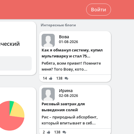
Войти
Интересные блоги
Вова
01-08-2026
ический
Как я обманул систему, купил
мультиварку и стал 75...
Ребята, всем привет! Помните
меня? Того Вову, кото...
14
138
Ирина
02-08-2026
Рисовый завтрак для
выведения солей
Рис – природный абсорбент,
который впитывает в себ...
2
138