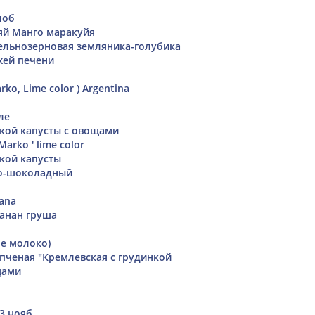
лоб
яй Манго маракуйя
ельнозерновая земляника-голубика
жей печени
rko, Lime color ) Argentina
ле
ской капусты с овощами
Marko ' lime color
ской капусты
о-шоколадный
rana
анан груша
не молоко)
пченая "Кремлевская с грудинкой
щами
3 нояб.