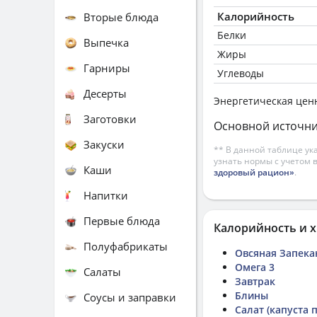
Калорийность
Вторые блюда
Белки
Выпечка
Жиры
Гарниры
Углеводы
Десерты
Энергетическая цен
Заготовки
Основной источни
Закуски
** В данной таблице ук
узнать нормы с учетом 
Каши
здоровый рацион»
.
Напитки
Первые блюда
Калорийность и х
Полуфабрикаты
Овсяная Запека
Омега 3
Салаты
Завтрак
Блины
Соусы и заправки
Салат (капуста 