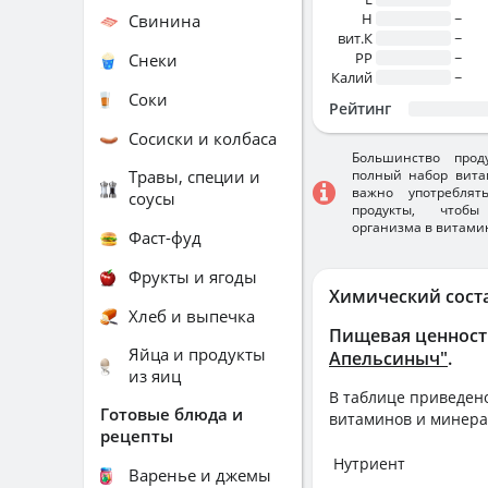
H
~
Свинина
вит.К
~
PP
~
Снеки
Калий
~
Соки
Рейтинг
Сосиски и колбаса
Большинство прод
Травы, специи и
полный набор вита
важно употребля
соусы
продукты, чтобы
организма в витами
Фаст-фуд
Фрукты и ягоды
Химический сост
Хлеб и выпечка
Пищевая ценност
Яйца и продукты
Апельсиныч"
.
из яиц
В таблице приведено
Готовые блюда и
витаминов и минера
рецепты
Нутриент
Варенье и джемы