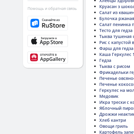
Хлебцы ЗдороВ
Круасан з шоко
Помощь и обратная связь
Салат из кваше
Булочка ржаная 
Салат пенинка 
Тесто для гедза
Тыква тушеная 
Рис с капустой 
Фарш для гедза
Каша Геркулес 
Гедза
Тыква с рисом
Фрикадельки ге
Печенье овсяно
Печенье кокосо
Геркулес на мо
Медовик
Икра трески с 
Яблочный пиро
Дрожжи неакти
Хлеб кантри
Овощи гриль
Картофель зап