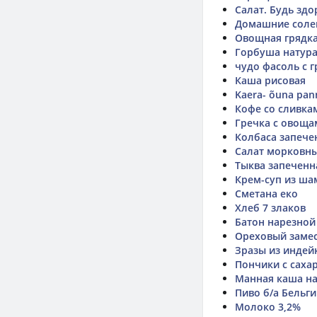
Салат. Будь здо
Домашние соле
Овощная грядка
Горбуша натур
чудо фасоль с 
Каша рисовая
Kaera- õuna pan
Кофе со сливка
Гречка с овоща
Колбаса запече
Салат морковны
Тыква запеченн
Крем-суп из ш
Сметана еко
Хлеб 7 злаков
Батон нарезной
Ореховый заме
Зразы из индей
Пончики с саха
Манная каша н
Пиво б/а Бельг
Молоко 3,2%