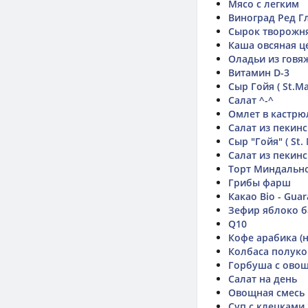
Мясо с легким
Виноград Ред Г
Сырок творожн
Каша овсяная ц
Оладьи из говя
Витамин D-3
Сыр Гойя ( St.Ma
Салат ^-^
Омлет в кастрю
Салат из пекин
Сыр "Гойя" ( St. 
Салат из пекин
Торт Миндальн
Грибы фарш
Какао Bio - Gua
Зефир яблоко б
Q10
Кофе арабика (
Колбаса полуко
Горбуша с ово
Салат на день
Овощная смесь
Суп с клецками 