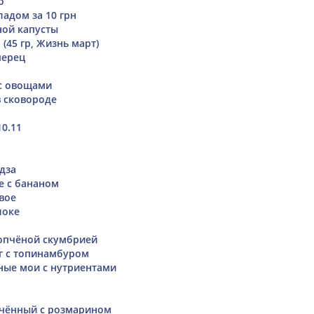
о
ладом за 10 грн
ной капусты
(45 гр, Жизнь март)
перец
с овощами
в сковороде
10.11
дза
е с бананом
вое
локе
копчёной скумбрией
г с топинамбуром
ные мои с нутриентами
ечённый с розмарином