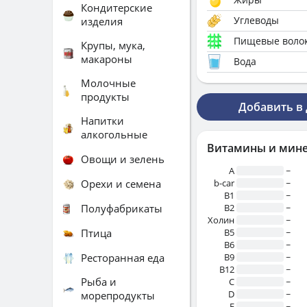
Кондитерские
Углеводы
изделия
Пищевые воло
Крупы, мука,
макароны
Вода
Молочные
продукты
Добавить в
Напитки
алкогольные
Витамины и мин
Овощи и зелень
A
~
Орехи и семена
b-car
~
В1
~
Полуфабрикаты
B2
~
Холин
~
Птица
B5
~
B6
~
Ресторанная еда
B9
~
B12
~
Рыба и
C
~
D
~
морепродукты
E
~