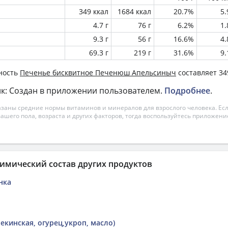
349 ккал
1684 ккал
20.7%
5
4.7 г
76 г
6.2%
1
9.3 г
56 г
16.6%
4
69.3 г
219 г
31.6%
9
ность
Печенье бисквитное Печенюш Апельсиныч
составляет 34
к: Создан в приложении пользователем.
Подробнее
.
азаны средние нормы витаминов и минералов для взрослого человека. Есл
вашего пола, возраста и других факторов, тогда воспользуйтесь приложен
имический состав других продуктов
нка
пекинская, огурец,укроп, масло)