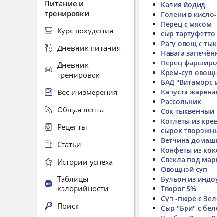
Питание и
Калия йодид
тренировки
Голени в кисло
Перец с мясом
Курс похудения
сыр тартуфетто
Рагу овощ с ты
Дневник питания
Навага запечён
Перец фарширо
Дневник
Крем-суп овощн
тренировок
БАД "Витаморс 
Вес и измерения
Капуста жарена
Рассольник
Общая лента
Сок тыквенный
Котлеты из кре
Рецепты
сырок творожн
Ветчина домашн
Статьи
Конфеты из кок
Свекла под ма
Истории успеха
Овощной суп
Таблицы
Бульон из индо
калорийности
Творог 5%
Суп -пюре с Зе
Поиск
Сыр "Бри" с бел