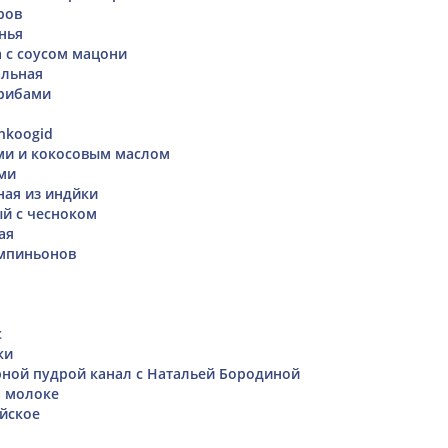
ров
нья
 с соусом мацони
альная
грибами
nkoogid
ми и кокосовым маслом
ми
ная из индйки
й с чесноком
ая
ампиньонов
с
ки
рной пудрой канал с Натальей Бородиной
а молоке
ийское