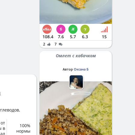
108.4
7.6
5.7
6.3
15
2
7
Омлет с кабачком
Автор
Оксана Б
ш
глеводов,
 от
100%
ы в
нормы
кал