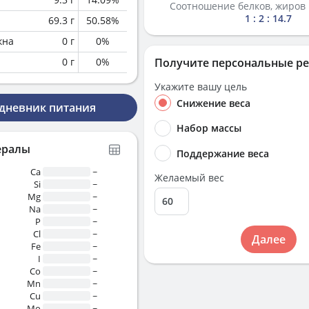
Соотношение белков, жиров 
1 : 2 : 14.7
69.3
г
50.58
%
кна
0
г
0
%
0
г
0
%
Получите персональные р
Укажите вашу цель
Снижение веса
 дневник питания
Набор массы
ералы
Поддержание веса
Ca
~
Желаемый вес
Si
~
Mg
~
Na
~
P
~
Cl
~
Далее
Fe
~
I
~
Co
~
Mn
~
Cu
~
Mo
~