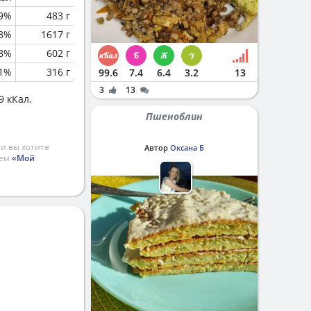
.9%
483 г
.8%
1617 г
.8%
602 г
.1%
316 г
99.6
7.4
6.4
3.2
13
3
13
9 кКал.
Пшеноблин
и вы хотите
Автор
Оксана Б
ием
«Мой