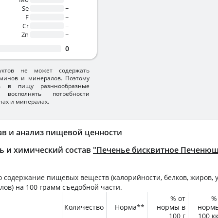
Se
~
F
~
Cr
~
Zn
~
0
уктов не может содержать
минов и минералов. Поэтому
ть в пищу разннообразные
 восполнять потребности
нах и минералах.
ав и анализ пищевой ценности
ь и химический состав
"Печенье бисквитное Печеню
 содержание пищевых веществ (калорийности, белков, жиров, у
лов) на
100 грамм
съедобной части.
% от
%
Количество
Норма**
нормы в
норм
100 г
100 к