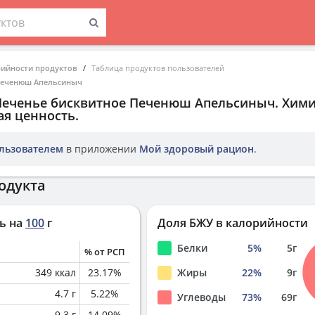
рийности продуктов
Таблица продуктов пользователей
Печенюш Апельсиныч
Печенье бисквитное Печенюш Апельсиныч
. Хим
ая ценность.
льзователем
в приложении
Мой здоровый рацион
.
одукта
ь на
100
г
Доля БЖУ в калорийности
Белки
5
%
5
г
% от РСП
349
ккал
23.17
%
Жиры
22
%
9
г
4.7
г
5.22
%
Углеводы
73
%
69
г
9.3
г
14.09
%