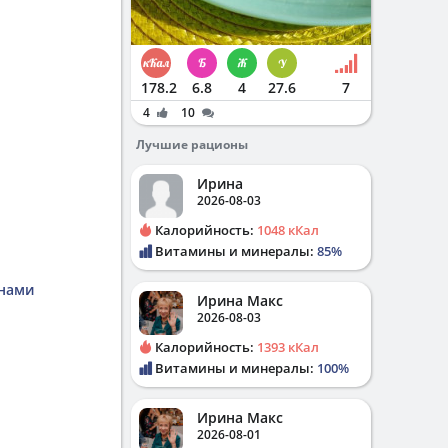
178.2
6.8
4
27.6
7
4
10
Лучшие рационы
Ирина
2026-08-03
Калорийность:
1048 кКал
Витамины и минералы:
85%
онами
Ирина Макс
2026-08-03
Калорийность:
1393 кКал
Витамины и минералы:
100%
Ирина Макс
2026-08-01