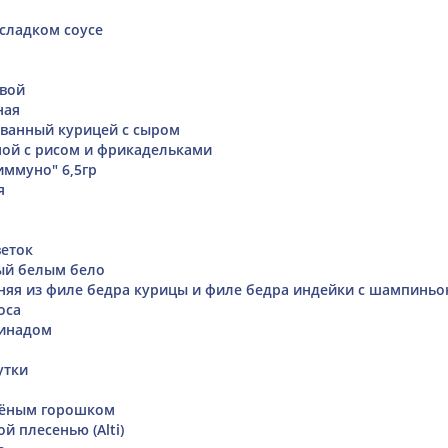
-сладком соусе
квой
ная
ванный курицей с сыром
ой с рисом и фрикадельками
иммуно" 6,5гр
я
веток
ый белым бело
яя из филе бедра курицы и филе бедра индейки с шампинь
оса
ринадом
утки
лёным горошком
ой плесенью (Alti)