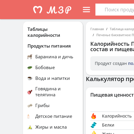
Таблицы
Главная
Таблица кало
калорийности
Печенье бисквитное 
Калорийность
Продукты питания
состав и пищев
Баранина и дичь
Продукт создан
по
Бобовые
Калькулятор пр
Вода и напитки
Говядина и
телятина
Пищевая ценност
Грибы
Детское питание
Калорийность
Белки
Жиры и масла
Жиры