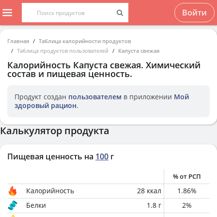
Войти
Главная
Таблица калорийности продуктов
Таблица продуктов пользователей
Капуста свежая
Калорийность
Капуста свежая
. Химический
состав и пищевая ценность.
Продукт создан
пользователем
в приложении
Мой
здоровый рацион
.
Калькулятор продукта
Пищевая ценность на
100
г
% от РСП
Калорийность
28
ккал
1.86
%
Белки
1.8
г
2
%