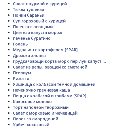
Салат с хурмой и курицей
Тыква тушеная
Почки бараньи.
Суп гороховый с курицей
Пшенка с овощами
Цветная капуста морож
печенье буратино
Голень
Медальон с картофелем [SPAR]
Дрожжи хлопья
Грудка+овощи-корта-морк-пер-лук-капуст....
Салат из репы, овощей со сметаной
Псилиум
Ризотто
Яишница с колбасой темной домашней
Печеночно гречневая каша
Пицца с колбасой и грибами [SPAR]
Кокосовое молоко
Торт наполеон творожный
Салат с морковью и чечевицей
Пирог со смородиной
Урбеч кокосовый