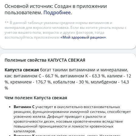
Основной источник: Создан в приложении
пользователем.
Подробнее
.
** В данной таблице указаны средние нормы витаминов и
минералов для взрослого человека. Если вы хотите узнать нормы с
учетом вашего пола, возраста и других факторов, тогда
воспользуйтесь приложением
«Мой здоровый рацион»
.
Полезные свойства КАПУСТА СВЕЖАЯ
Капуста свежая
богат такими витаминами и минералами,
как: витамином C - 66,7 %, витамином K - 63,3 %, калием - 12
%, кремнием - 176,7 %, кобальтом - 30 %, молибденом - 14,3
%
Чем полезен Капуста свежая
Витамин С
участвует в окислительно-восстановительных
реакциях, функционировании иммунной системы, способствует
усвоению железа. Дефицит приводит к рыхлости и
кровоточивости десен, носовым кровотечениям вследствие
повышенной проницаемости и ломкости кровеносных
капилляров.
Витамин К
регулирует свёртываемость крови. Недостаток