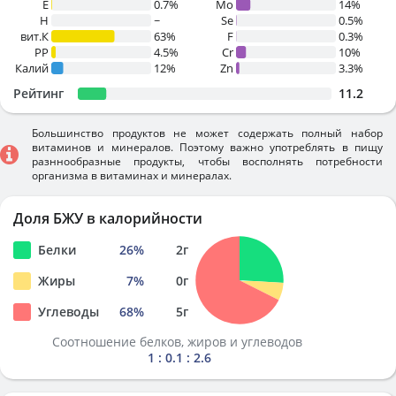
E
0.7%
Mo
14%
H
~
Se
0.5%
вит.К
63%
F
0.3%
PP
4.5%
Cr
10%
Калий
12%
Zn
3.3%
Рейтинг
11.2
Большинство продуктов не может содержать полный набор
витаминов и минералов. Поэтому важно употреблять в пищу
разннообразные продукты, чтобы восполнять потребности
организма в витаминах и минералах.
Доля БЖУ в калорийности
Белки
26
%
2
г
Жиры
7
%
0
г
Углеводы
68
%
5
г
Соотношение белков, жиров и углеводов
1 : 0.1 : 2.6