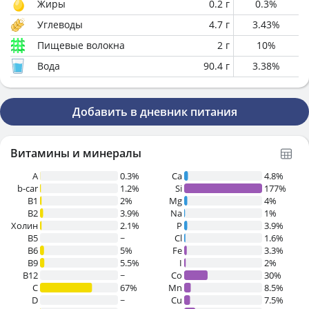
Жиры
0.2
г
0.3
%
Углеводы
4.7
г
3.43
%
Пищевые волокна
2
г
10
%
Вода
90.4
г
3.38
%
Добавить в дневник питания
Витамины и минералы
A
0.3%
Ca
4.8%
b-car
1.2%
Si
177%
В1
2%
Mg
4%
B2
3.9%
Na
1%
Холин
2.1%
P
3.9%
B5
~
Cl
1.6%
B6
5%
Fe
3.3%
B9
5.5%
I
2%
B12
~
Co
30%
C
67%
Mn
8.5%
D
~
Cu
7.5%