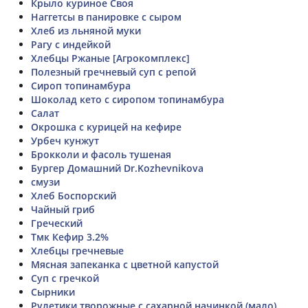
Крыло куриное Своя
Наггетсы в панировке с сыром
Хлеб из льняной муки
Рагу с индейкой
Хлебцы Ржаные [Агрокомплекс]
Полезный гречневый суп с репой
Сироп топинамбура
Шоколад кето с сиропом топинамбура
Салат
Окрошка с курицей на кефире
Урбеч кунжут
Брокколи и фасоль тушеная
Бургер Домашний Dr.Kozhevnikova
смузи
Хлеб Боспорский
Чайный гриб
Греческий
Тмк Кефир 3.2%
Хлебцы гречневые
Мясная запеканка с цветной капустой
Суп с гречкой
Сырники
Рулетики творожные с сахарной начинкой (мало)