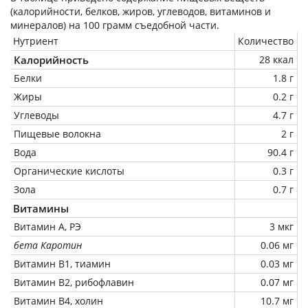
(калорийности, белков, жиров, углеводов, витаминов и
минералов) на
100 грамм
съедобной части.
Нутриент
Количество
Калорийность
28 ккал
Белки
1.8 г
Жиры
0.2 г
Углеводы
4.7 г
Пищевые волокна
2 г
Вода
90.4 г
Органические кислоты
0.3 г
Зола
0.7 г
Витамины
Витамин А, РЭ
3 мкг
бета Каротин
0.06 мг
Витамин В1, тиамин
0.03 мг
Витамин В2, рибофлавин
0.07 мг
Витамин В4, холин
10.7 мг