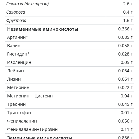
Глюкоза (декстроза)
2.6 г
Сахароза
0.4 г
Фруктоза
1.6 г
Незаменимые аминокислоты
0.366 г
Аргинин*
0.085 г
Валин
0.058 г
Гистидин*
0.028 г
Изолейцин
0.05 г
Лейцин
0.064 г
Лизин
0.061 г
Метионин
0.022 г
Метионин + Цистеин
0.04 г
Треонин
0.045 г
Триптофан
0.01 г
Фенилаланин
0.056 г
Фенилаланин+Тирозин
0.11 г
Заменимые аминокислоты
0.866 г