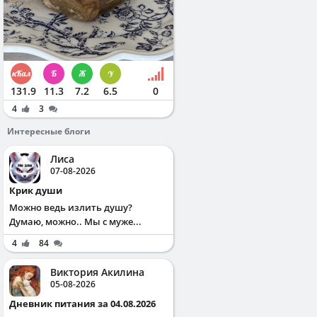
131.9
11.3
7.2
6.5
0
4
3
Интересные блоги
Лиса
07-08-2026
Крик души
Можно ведь излить душу?
Думаю, можно.. Мы с муже...
4
84
Виктория Акилина
05-08-2026
Дневник питания за 04.08.2026