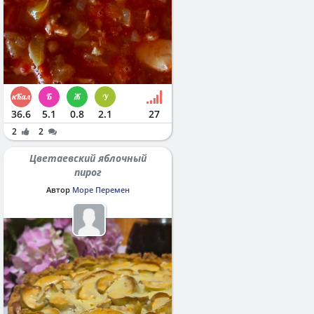
36.6
5.1
0.8
2.1
27
2
2
Цветаевский яблочный
пирог
Автор
Море Перемен