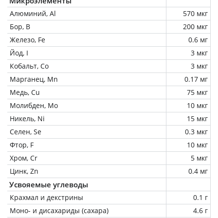
Микроэлементы
Алюминий, Al
570 мкг
Бор, B
200 мкг
Железо, Fe
0.6 мг
Йод, I
3 мкг
Кобальт, Co
3 мкг
Марганец, Mn
0.17 мг
Медь, Cu
75 мкг
Молибден, Mo
10 мкг
Никель, Ni
15 мкг
Селен, Se
0.3 мкг
Фтор, F
10 мкг
Хром, Cr
5 мкг
Цинк, Zn
0.4 мг
Усвояемые углеводы
Крахмал и декстрины
0.1 г
Моно- и дисахариды (сахара)
4.6 г