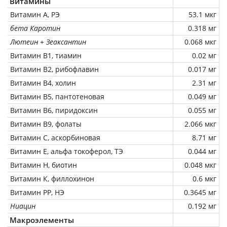
Витамины
Витамин А, РЭ
53.1 мкг
бета Каротин
0.318 мг
Лютеин + Зеаксантин
0.068 мкг
Витамин В1, тиамин
0.02 мг
Витамин В2, рибофлавин
0.017 мг
Витамин В4, холин
2.31 мг
Витамин В5, пантотеновая
0.049 мг
Витамин В6, пиридоксин
0.055 мг
Витамин В9, фолаты
2.066 мкг
Витамин C, аскорбиновая
8.71 мг
Витамин Е, альфа токоферол, ТЭ
0.044 мг
Витамин Н, биотин
0.048 мкг
Витамин К, филлохинон
0.6 мкг
Витамин РР, НЭ
0.3645 мг
Ниацин
0.192 мг
Макроэлементы