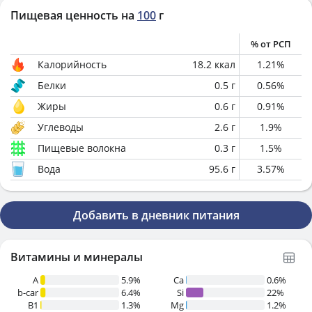
Пищевая ценность на
100
г
% от РСП
Калорийность
18.2
ккал
1.21
%
Белки
0.5
г
0.56
%
Жиры
0.6
г
0.91
%
Углеводы
2.6
г
1.9
%
Пищевые волокна
0.3
г
1.5
%
Вода
95.6
г
3.57
%
Добавить в дневник питания
Витамины и минералы
A
5.9%
Ca
0.6%
b-car
6.4%
Si
22%
В1
1.3%
Mg
1.2%