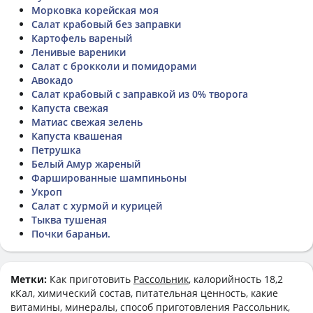
Морковка корейская моя
Салат крабовый без заправки
Картофель вареный
Ленивые вареники
Салат с брокколи и помидорами
Авокадо
Салат крабовый с заправкой из 0% творога
Капуста свежая
Матиас свежая зелень
Капуста квашеная
Петрушка
Белый Амур жареный
Фаршированные шампиньоны
Укроп
Салат с хурмой и курицей
Тыква тушеная
Почки бараньи.
Метки:
Как приготовить
Рассольник
, калорийность 18,2
кКал, химический состав, питательная ценность, какие
витамины, минералы, способ приготовления Рассольник,