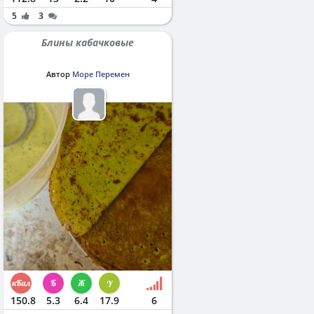
5
3
Блины кабачковые
Автор
Море Перемен
150.8
5.3
6.4
17.9
6