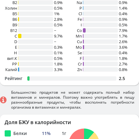
B2
0.9%
Na
0.9%
Холин
0.5%
P
1.4%
B5
1%
Cl
0.4%
B6
2.8%
Fe
0.9%
B9
0.5%
I
0.5%
B12
~
Co
7.9%
C
9.7%
Mn
1.7%
D
~
Cu
2.6%
E
0.3%
Mo
3.6%
H
0.1%
Se
0.4%
вит.К
0.5%
F
1.8%
PP
1.8%
Cr
2.7%
Калий
3.3%
Zn
0.8%
Рейтинг
2.5
Большинство продуктов не может содержать полный набор
витаминов и минералов. Поэтому важно употреблять в пищу
разннообразные продукты, чтобы восполнять потребности
организма в витаминах и минералах.
Доля БЖУ в калорийности
Белки
11
%
1
г