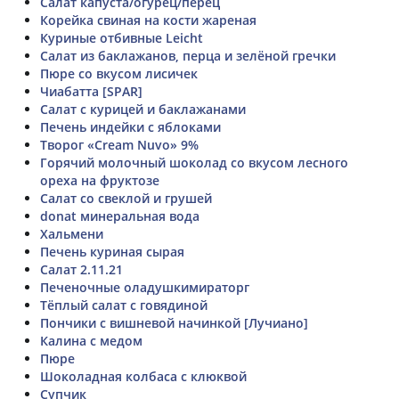
Салат капуста/огурец/перец
Корейка свиная на кости жареная
Куриные отбивные Leicht
Салат из баклажанов, перца и зелёной гречки
Пюре со вкусом лисичек
Чиабатта [SPAR]
Салат с курицей и баклажанами
Печень индейки с яблоками
Творог «Cream Nuvo» 9%
Горячий молочный шоколад со вкусом лесного
ореха на фруктозе
Салат со свеклой и грушей
donat минеральная вода
Хальмени
Печень куриная сырая
Салат 2.11.21
Печеночные оладушкимираторг
Тёплый салат с говядиной
Пончики с вишневой начинкой [Лучиано]
Калина с медом
Пюре
Шоколадная колбаса с клюквой
Супчик