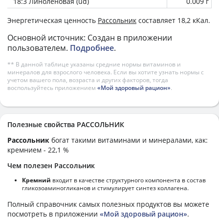
18:3 Линоленовая (ud)
0.009 г
Энергетическая ценность
Рассольник
составляет 18,2 кКал.
Основной источник: Создан в приложении
пользователем.
Подробнее
.
** В данной таблице указаны средние нормы витаминов и
минералов для взрослого человека. Если вы хотите узнать нормы с
учетом вашего пола, возраста и других факторов, тогда
воспользуйтесь приложением
«Мой здоровый рацион»
.
Полезные свойства РАССОЛЬНИК
Рассольник
богат такими витаминами и минералами, как:
кремнием - 22,1 %
Чем полезен Рассольник
Кремний
входит в качестве структурного компонента в состав
гликозоаминогликанов и стимулирует синтез коллагена.
Полный справочник самых полезных продуктов вы можете
посмотреть в приложении
«Мой здоровый рацион»
.