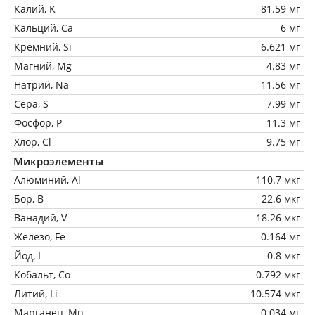
Калий, K
81.59 мг
Кальций, Ca
6 мг
Кремний, Si
6.621 мг
Магний, Mg
4.83 мг
Натрий, Na
11.56 мг
Сера, S
7.99 мг
Фосфор, P
11.3 мг
Хлор, Cl
9.75 мг
Микроэлементы
Алюминий, Al
110.7 мкг
Бор, B
22.6 мкг
Ванадий, V
18.26 мкг
Железо, Fe
0.164 мг
Йод, I
0.8 мкг
Кобальт, Co
0.792 мкг
Литий, Li
10.574 мкг
Марганец, Mn
0.034 мг