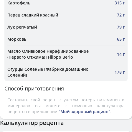
Картофель
315 г
Перец сладкий красный
72 г
Лук репчатый
79 г
Морковь
65 г
Масло Оливковое Нерафинированное
14 г
(Первого Отжима) [Filippo Berio]
Огурцы Соленые [Фабрика Домашних
178 г
Солений]
Способ приготовления
Составить свой рецепт с учетом потерь витаминов и
минералов вы можете с помощью калькулятора
рецептов в приложении
"Мой здоровый рацион"
.
Калькулятор рецепта