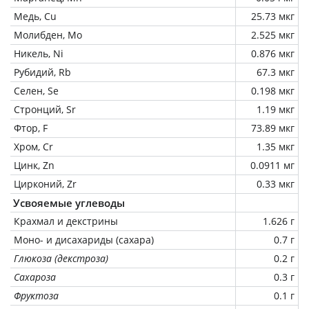
Медь, Cu
25.73 мкг
Молибден, Mo
2.525 мкг
Никель, Ni
0.876 мкг
Рубидий, Rb
67.3 мкг
Селен, Se
0.198 мкг
Стронций, Sr
1.19 мкг
Фтор, F
73.89 мкг
Хром, Cr
1.35 мкг
Цинк, Zn
0.0911 мг
Цирконий, Zr
0.33 мкг
Усвояемые углеводы
Крахмал и декстрины
1.626 г
Моно- и дисахариды (сахара)
0.7 г
Глюкоза (декстроза)
0.2 г
Сахароза
0.3 г
Фруктоза
0.1 г