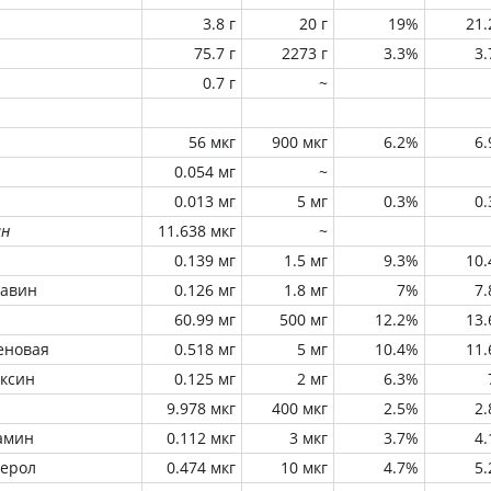
3.8 г
20 г
19%
21
75.7 г
2273 г
3.3%
3
0.7 г
~
56 мкг
900 мкг
6.2%
6
0.054 мг
~
0.013 мг
5 мг
0.3%
0
ин
11.638 мкг
~
0.139 мг
1.5 мг
9.3%
10
лавин
0.126 мг
1.8 мг
7%
7
60.99 мг
500 мг
12.2%
13
еновая
0.518 мг
5 мг
10.4%
11
оксин
0.125 мг
2 мг
6.3%
9.978 мкг
400 мкг
2.5%
2
амин
0.112 мкг
3 мкг
3.7%
4
ферол
0.474 мкг
10 мкг
4.7%
5