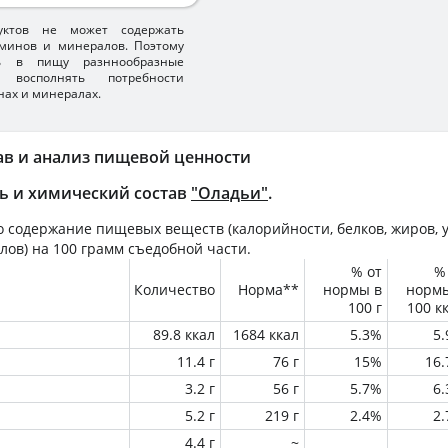
уктов не может содержать
минов и минералов. Поэтому
ть в пищу разннообразные
 восполнять потребности
нах и минералах.
ав и анализ пищевой ценности
ь и химический состав
"Оладьи"
.
 содержание пищевых веществ (калорийности, белков, жиров, у
лов) на
100 грамм
съедобной части.
% от
%
Количество
Норма**
нормы в
норм
100 г
100 к
89.8 ккал
1684 ккал
5.3%
5
11.4 г
76 г
15%
16
3.2 г
56 г
5.7%
6
5.2 г
219 г
2.4%
2
4.4 г
~