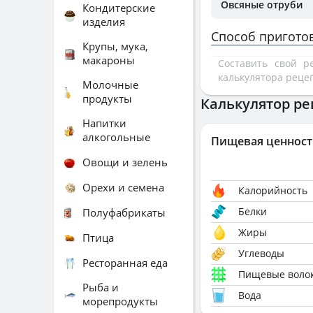
Овсяные отруби
Кондитерские
изделия
Способ пригото
Крупы, мука,
макароны
Составить свой 
калькулятора реце
Молочные
продукты
Калькулятор ре
Напитки
алкогольные
Пищевая ценност
Овощи и зелень
Орехи и семена
Калорийность
Белки
Полуфабрикаты
Жиры
Птица
Углеводы
Ресторанная еда
Пищевые воло
Рыба и
Вода
морепродукты