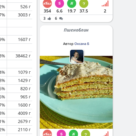
.2%
526 г
354
6.6
19.7
37.5
2
.7%
3003 г
3
6
Пшеноблин
.9%
1607 г
Автор
Оксана Б
.3%
38462 г
.4%
1079 г
.8%
1429 г
.6%
820 г
.6%
965 г
7%
1600 г
.8%
4009 г
.1%
2679 г
.2%
2110 г