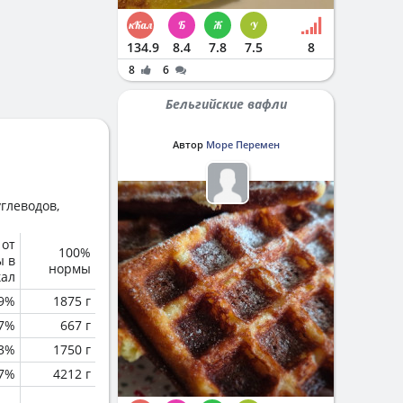
134.9
8.4
7.8
7.5
8
8
6
Бельгийские вафли
Автор
Море Перемен
глеводов,
 от
100%
ы в
нормы
кал
.9%
1875 г
.7%
667 г
.3%
1750 г
.7%
4212 г