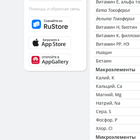
Витамин Е, альфа т
Помощь и обратная связь
бета Токоферол
дельта Токоферол
Витамин Н, биотин
Витамин К, филлох
Витамин РР, НЭ
Ниацин
Бетаин
Макроэлементы
Калий, K
Кальций, Ca
Магний, Mg
Натрий, Na
Сера, S
Фосфор, P
Хлор, Cl
Микроэлементы