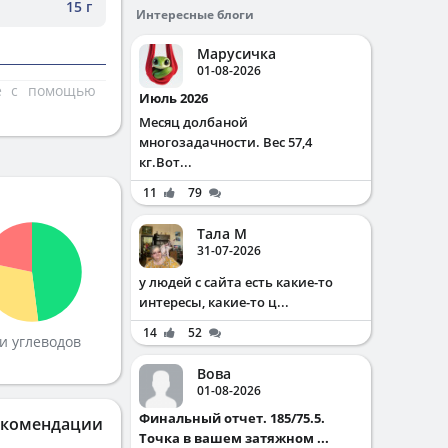
15 г
Интересные блоги
Марусичка
01-08-2026
те с помощью
Июль 2026
Месяц долбаной
многозадачности. Вес 57,4
кг.Вот...
11
79
Тала М
31-07-2026
у людей с сайта есть какие-то
интересы, какие-то ц...
14
52
и углеводов
Вова
01-08-2026
Финальный отчет. 185/75.5.
екомендации
Точка в вашем затяжном ...