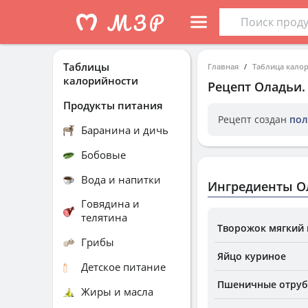
Таблицы
Главная
Таблица кало
калорийности
Рецепт
Оладьи
Продукты питания
Рецепт создан
пол
Баранина и дичь
Бобовые
Вода и напитки
Ингредиенты О
Говядина и
телятина
Творожок мягкий
Грибы
Яйцо куриное
Детское питание
Пшеничные отру
Жиры и масла