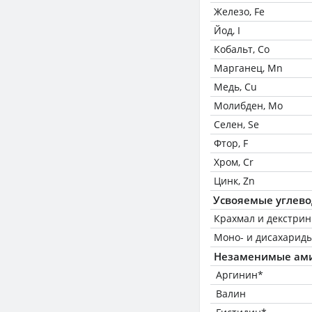
Железо, Fe
Йод, I
Кобальт, Co
Марганец, Mn
Медь, Cu
Молибден, Mo
Селен, Se
Фтор, F
Хром, Cr
Цинк, Zn
Усвояемые углев
Крахмал и декстри
Моно- и дисахариды
Незаменимые ам
Аргинин*
Валин