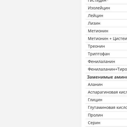
Гистидин*
Изолейцин
Лейцин
Лизин
Метионин
Метионин + Цисте
Треонин
Триптофан
Фенилаланин
Фенилаланин+Тиро
Заменимые амин
Аланин
Аспарагиновая кис
Глицин
Глутаминовая кисл
Пролин
Серин