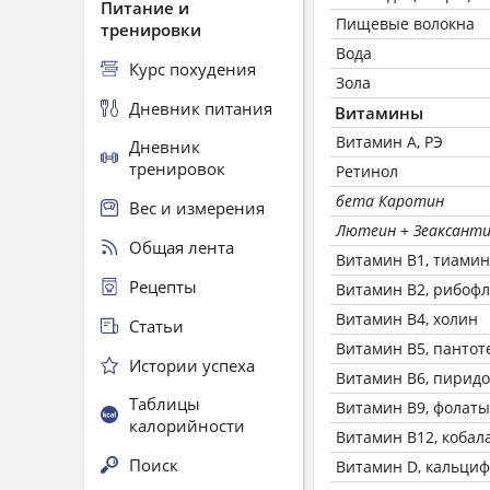
Питание и
Пищевые волокна
тренировки
Вода
Курс похудения
Зола
Дневник питания
Витамины
Витамин А, РЭ
Дневник
тренировок
Ретинол
бета Каротин
Вес и измерения
Лютеин + Зеаксант
Общая лента
Витамин В1, тиамин
Рецепты
Витамин В2, рибоф
Витамин В4, холин
Статьи
Витамин В5, пантот
Истории успеха
Витамин В6, пирид
Таблицы
Витамин В9, фолаты
калорийности
Витамин В12, кобал
Поиск
Витамин D, кальци