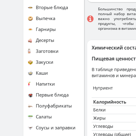
Вторые блюда
Большинство прод
полный набор вита
Выпечка
важно употребля
продукты, чтобы
организма в витами
Гарниры
Десерты
Химический сост
Заготовки
Пищевая ценност
Закуски
В таблице приведено
Каши
витаминов и минера
Напитки
Нутриент
Первые блюда
Калорийность
Полуфабрикаты
Белки
Салаты
Жиры
Углеводы
Соусы и заправки
Углеводы (общие)