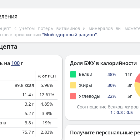
вления
рецепт с учетом потерь витаминов и минералов вы може
птов в приложении
"Мой здоровый рацион"
.
цепта
ь на
100
г
Доля БЖУ в калорийности
Белки
48
%
11
г
% от РСП
89.8
ккал
5.96
%
Жиры
30
%
3
г
11.4
г
12.67
%
Углеводы
22
%
5
г
3.2
г
4.85
%
Соотношение белков, жиров 
1 : 0.3 : 0.5
5.2
г
3.8
%
кна
3.8
г
19
%
75.7
г
2.83
%
Получите персональные р