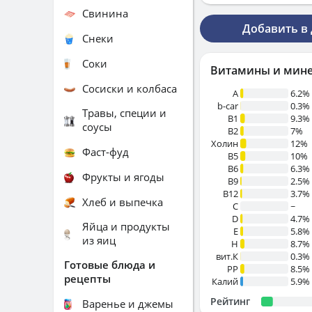
Свинина
Добавить в
Снеки
Соки
Витамины и мин
Сосиски и колбаса
A
6.2%
b-car
0.3%
Травы, специи и
В1
9.3%
соусы
B2
7%
Холин
12%
Фаст-фуд
B5
10%
B6
6.3%
Фрукты и ягоды
B9
2.5%
B12
3.7%
Хлеб и выпечка
C
~
D
4.7%
Яйца и продукты
E
5.8%
из яиц
H
8.7%
вит.К
0.3%
Готовые блюда и
PP
8.5%
рецепты
Калий
5.9%
Рейтинг
Варенье и джемы