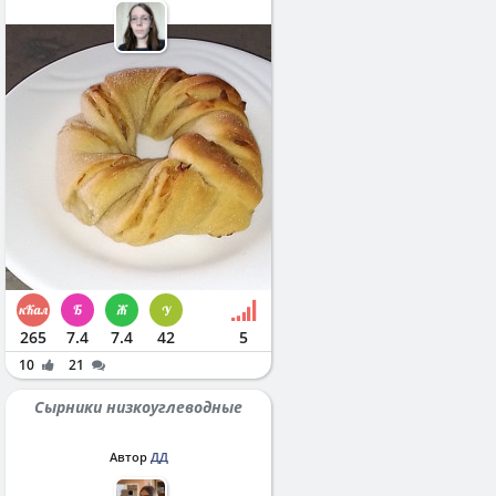
265
7.4
7.4
42
5
10
21
Сырники низкоуглеводные
Автор
ДД