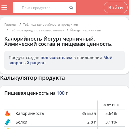
Войти
Главная
Таблица калорийности продуктов
Таблица продуктов пользователей
Йогурт черничный
Калорийность
Йогурт черничный
.
Химический состав и пищевая ценность.
Продукт создан
пользователем
в приложении
Мой
здоровый рацион
.
Калькулятор продукта
Пищевая ценность на
100
г
% от РСП
Калорийность
85
ккал
5.64
%
Белки
2.8
г
3.11
%