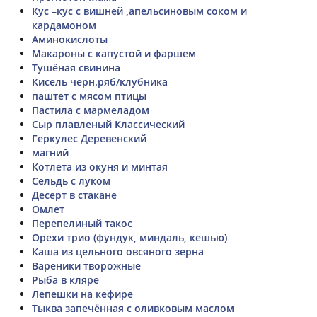
Кус –кус с вишней ,апельсиновым соком и
кардамоном
Аминокислоты
Макароны с капустой и фаршем
Тушёная свинина
Кисель черн.ряб/клубника
паштет с мясом птицы
Пастила с мармеладом
Сыр плавленый Классический
Геркулес Деревенский
магний
Котлета из окуня и минтая
Сельдь с луком
Десерт в стакане
Омлет
Перепелиный такос
Орехи трио (фундук, миндаль, кешью)
Каша из цельного овсяного зерна
Вареники творожные
Рыба в кляре
Лепешки на кефире
Тыква запечённая с оливковым маслом