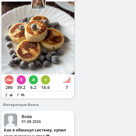
286
39.2
6.2
16.6
7
2
1
Интересные блоги
Вова
01-08-2026
Как я обманул систему, купил
мультиварку и стал 75...