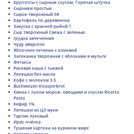
Круггетсы с сырным соусом, Горячая штучка
Сырники простые
Сырок творожный 5#
Картофель по деревенски
Закуска с красной рыбой 1
Сыр творожный Свежа с зеленью
грудка запеченная
Чуду аварское
Яблочное печенье с клюквой
Запеканка творожная с яблоками в мульте
Фетакса
Рисовая каша с тыквой
Лепешки без масла
Кофе с молоком 3.5
Buchweizen Knusperbrot
Киноа с луком морож. овощами и соусом Ricotta
Pesto
Кефир 1%
Лепешки из ЦЗ муки
Тартин луковый
Ирис пчёлка
Тушеная картоха на курином жире
Котлеты свиные