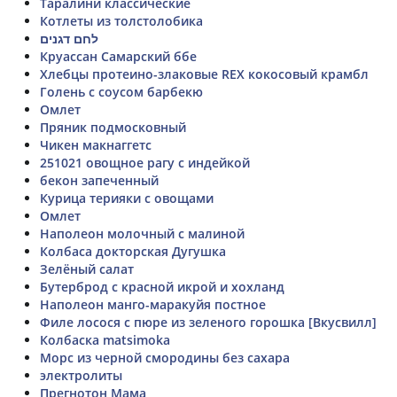
Таралини классические
Котлеты из толстолобика
לחם דגנים
Круассан Самарский ббе
Хлебцы протеино-злаковые REX кокосовый крамбл
Голень с соусом барбекю
Омлет
Пряник подмосковный
Чикен макнаггетс
251021 овощное рагу с индейкой
бекон запеченный
Курица терияки с овощами
Омлет
Наполеон молочный с малиной
Колбаса докторская Дугушка
Зелёный салат
Бутерброд с красной икрой и хохланд
Наполеон манго-маракуйя постное
Филе лосося с пюре из зеленого горошка [Вкусвилл]
Колбаска matsimoka
Морс из черной смородины без сахара
электролиты
Прегнотон Мама