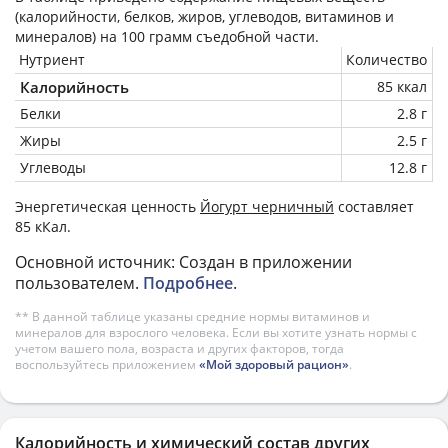
(калорийности, белков, жиров, углеводов, витаминов и
минералов) на
100 грамм
съедобной части.
Нутриент
Количество
Калорийность
85 ккал
Белки
2.8 г
Жиры
2.5 г
Углеводы
12.8 г
Энергетическая ценность
Йогурт черничный
составляет
85 кКал.
Основной источник: Создан в приложении
пользователем.
Подробнее
.
** В данной таблице указаны средние нормы витаминов и
минералов для взрослого человека. Если вы хотите узнать нормы с
учетом вашего пола, возраста и других факторов, тогда
воспользуйтесь приложением
«Мой здоровый рацион»
.
Калорийность и химический состав других