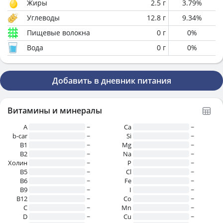
Жиры
2.5
г
3.79
%
Углеводы
12.8
г
9.34
%
Пищевые волокна
0
г
0
%
Вода
0
г
0
%
Добавить в дневник питания
Витамины и минералы
A
~
Ca
~
b-car
~
Si
~
В1
~
Mg
~
B2
~
Na
~
Холин
~
P
~
B5
~
Cl
~
B6
~
Fe
~
B9
~
I
~
B12
~
Co
~
C
~
Mn
~
D
~
Cu
~