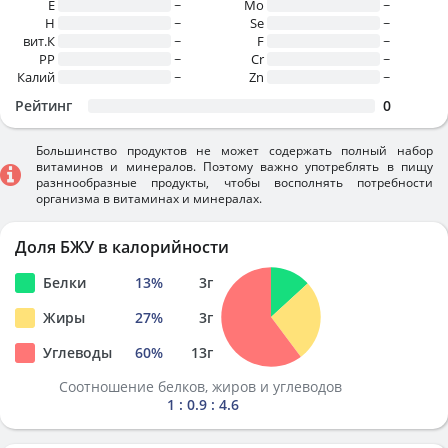
E
~
Mo
~
H
~
Se
~
вит.К
~
F
~
PP
~
Cr
~
Калий
~
Zn
~
Рейтинг
0
Большинство продуктов не может содержать полный набор
витаминов и минералов. Поэтому важно употреблять в пищу
разннообразные продукты, чтобы восполнять потребности
организма в витаминах и минералах.
Доля БЖУ в калорийности
Белки
13
%
3
г
Жиры
27
%
3
г
Углеводы
60
%
13
г
Соотношение белков, жиров и углеводов
1 : 0.9 : 4.6