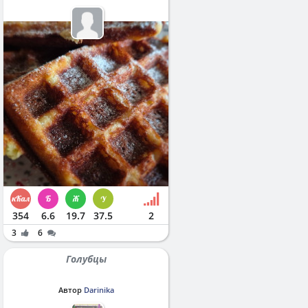
354
6.6
19.7
37.5
2
3
6
Голубцы
Автор
Darinika