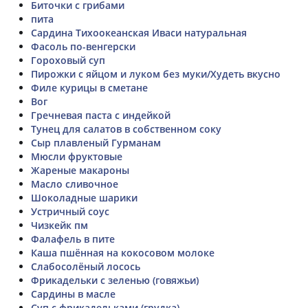
Биточки с грибами
пита
Сардина Тихоокеанская Иваси натуральная
Фасоль по-венгерски
Гороховый суп
Пирожки с яйцом и луком без муки/Худеть вкусно
Филе курицы в сметане
Вог
Гречневая паста с индейкой
Тунец для салатов в собственном соку
Сыр плавленый Гурманам
Мюсли фруктовые
Жареные макароны
Масло сливочное
Шоколадные шарики
Устричный соус
Чизкейк пм
Фалафель в пите
Каша пшённая на кокосовом молоке
Слабосолёный лосось
Фрикадельки с зеленью (говяжьи)
Сардины в масле
Суп с фрикадельками (грудка)