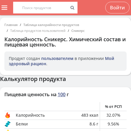
Войти
Главная
Таблица калорийности продуктов
Таблица продуктов пользователей
Сникерс
Калорийность
Сникерс
. Химический состав и
пищевая ценность.
Продукт создан
пользователем
в приложении
Мой
здоровый рацион
.
Калькулятор продукта
Пищевая ценность на
100
г
% от РСП
Калорийность
483
ккал
32.07
%
Белки
8.6
г
9.56
%