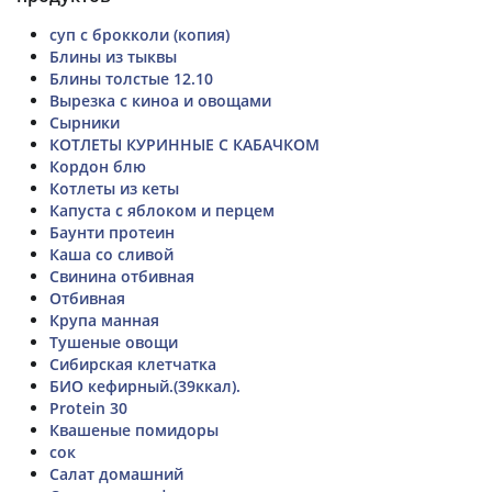
суп с брокколи (копия)
Блины из тыквы
Блины толстые 12.10
Вырезка с киноа и овощами
Сырники
КОТЛЕТЫ КУРИННЫЕ С КАБАЧКОМ
Кордон блю
Котлеты из кеты
Капуста с яблоком и перцем
Баунти протеин
Каша со сливой
Свинина отбивная
Отбивная
Крупа манная
Тушеные овощи
Сибирская клетчатка
БИО кефирный.(39ккал).
Protein 30
Квашеные помидоры
сок
Салат домашний