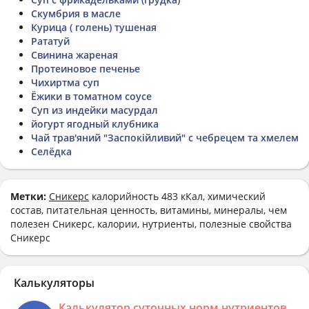
Скумбрия в масле
Курица ( голень) тушеная
Рататуй
Свинина жареная
Протеиновое печенье
Чихиртма суп
Ёжики в томатном соусе
Суп из индейки масурдал
йогурт ягодный клубника
Чай трав'яний "Заспокійливий" с чебрецем та хмелем
Селёдка
Метки:
Сникерс
калорийность 483 кКал, химический
состав, питательная ценность, витамины, минералы, чем
полезен Сникерс, калории, нутриенты, полезные свойства
Сникерс
Калькуляторы
Калькулятор суточных норм нутриентов