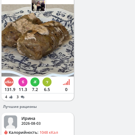
131.9
11.3
7.2
6.5
0
4
3
Лучшие рационы
Ирина
2026-08-03
Калорийность:
1048 кКал