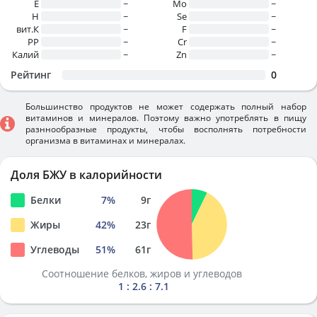
E
~
Mo
~
H
~
Se
~
вит.К
~
F
~
PP
~
Cr
~
Калий
~
Zn
~
Рейтинг
0
Большинство продуктов не может содержать полный набор
витаминов и минералов. Поэтому важно употреблять в пищу
разннообразные продукты, чтобы восполнять потребности
организма в витаминах и минералах.
Доля БЖУ в калорийности
Белки
7
%
9
г
Жиры
42
%
23
г
Углеводы
51
%
61
г
Соотношение белков, жиров и углеводов
1 : 2.6 : 7.1