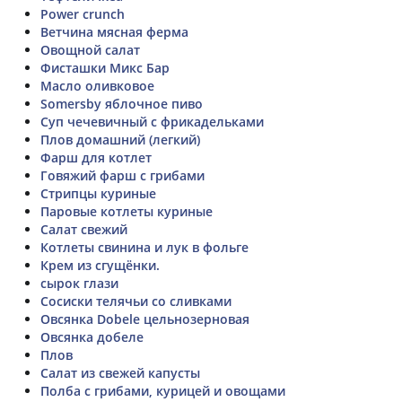
Power crunch
Ветчина мясная ферма
Овощной салат
Фисташки Микс Бар
Масло оливковое
Somersby яблочное пиво
Суп чечевичный с фрикадельками
Плов домашний (легкий)
Фарш для котлет
Говяжий фарш с грибами
Стрипцы куриные
Паровые котлеты куриные
Салат свежий
Котлеты свинина и лук в фольге
Крем из сгущёнки.
сырок глази
Сосиски телячьи со сливками
Овсянка Dobele цельнозерновая
Овсянка добеле
Плов
Салат из свежей капусты
Полба с грибами, курицей и овощами