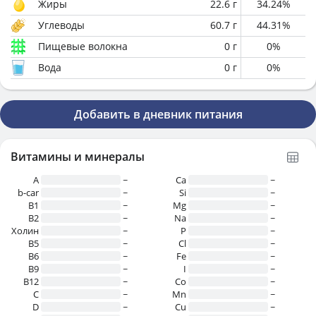
Жиры
22.6
г
34.24
%
Углеводы
60.7
г
44.31
%
Пищевые волокна
0
г
0
%
Вода
0
г
0
%
Добавить в дневник питания
Витамины и минералы
A
~
Ca
~
b-car
~
Si
~
В1
~
Mg
~
B2
~
Na
~
Холин
~
P
~
B5
~
Cl
~
B6
~
Fe
~
B9
~
I
~
B12
~
Co
~
C
~
Mn
~
D
~
Cu
~