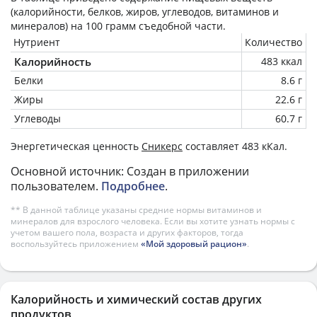
(калорийности, белков, жиров, углеводов, витаминов и
минералов) на
100 грамм
съедобной части.
Нутриент
Количество
Калорийность
483 ккал
Белки
8.6 г
Жиры
22.6 г
Углеводы
60.7 г
Энергетическая ценность
Сникерс
составляет 483 кКал.
Основной источник: Создан в приложении
пользователем.
Подробнее
.
** В данной таблице указаны средние нормы витаминов и
минералов для взрослого человека. Если вы хотите узнать нормы с
учетом вашего пола, возраста и других факторов, тогда
воспользуйтесь приложением
«Мой здоровый рацион»
.
Калорийность и химический состав других
продуктов