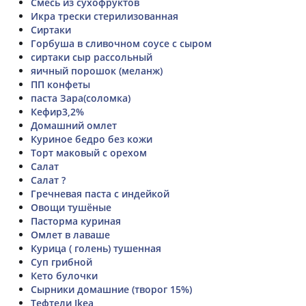
Смесь из сухофруктов
Икра трески стерилизованная
Сиртаки
Горбуша в сливочном соусе с сыром
сиртаки сыр рассольный
яичный порошок (меланж)
ПП конфеты
паста Зара(соломка)
Кефир3,2%
Домашний омлет
Куриное бедро без кожи
Торт маковый с орехом
Салат
Салат ?
Гречневая паста с индейкой
Овощи тушёные
Пасторма куриная
Омлет в лаваше
Курица ( голень) тушенная
Суп грибной
Кето булочки
Сырники домашние (творог 15%)
Тефтели Ikea