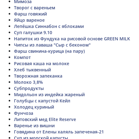
Мимоза
Творог с вареньем
Фарш говяжий
Яйцо вареное
Лепёшка Синнабон с яблоками
Суп галушки 9.10
Напиток из Фундука на рисовой основе GREEN MILK
Чипсы из лаваша "Сыр с беконом"
Фарш свинина-курица (на пару)
Компот
Рисовая каша на молоке
Хлеб тыквенный
Творожная запеканка
Молоко 3,8%
Субпродукты
Мидольон из индейка жареный
Голубцы с капустой Кейл
Холодец куриный
Фунчоза
Литовский мед Elite Reserve
Варенье из вишни
Говядина от Елены халяль запеченая-21
Суп из морской капусты