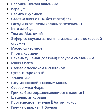
Палочки минтая вяленные
перец ф
Слойка с курицей
Салат «Оливье ПП» без картофеля
Говядина от Елены халяль запеченая-21
Кето хлебцы
Том ям Мисничий
Зефир со вкусом ванили на изомальте в кокосовой
стружке
Масло сливочное
Плов с курицей
Печень тушёная (говяжья) с соусом сметанным
Milkis Cherry
Свекла с чесноком и сметаной
Суп0910гороховый
Земляника
Рагу из овощей с соевым мясом
Соевое мясо Фарш
Гречка быстроразвивающиеся в пакетах$
Шашлык из курицы
Протеиновое печенье Ё-батон, кокос
Гречка отварная $ Dovgan