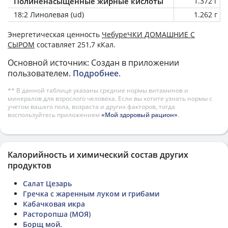
Полиненасыщенные жирные кислоты
1.372 г
18:2 Линолевая (ud)
1.262 г
Энергетическая ценность
ЧебуреЧКИ ДОМАШНИЕ С
СЫРОМ
составляет 251,7 кКал.
Основной источник: Создан в приложении
пользователем.
Подробнее
.
** В данной таблице указаны средние нормы витаминов и
минералов для взрослого человека. Если вы хотите узнать нормы с
учетом вашего пола, возраста и других факторов, тогда
воспользуйтесь приложением
«Мой здоровый рацион»
.
Калорийность и химический состав других
продуктов
Салат Цезарь
Гречка с жаренным луком и грибами
Кабачковая икра
Расторопша (МОЯ)
Борщ мой.