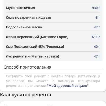
Мука пшеничная
930 г
Соль поваренная пищевая
8 г
Подсолнечное масло
47 г
Фарш Деревенский [Ближние Горки]
611 г
Сыр Пошехонский 45% [Ровеньки]
40 г
Лук репчатый (Мытьё, нарезка)
47 г
Способ приготовления
Составить свой рецепт с учетом потерь витаминов и
минералов вы можете с помощью калькулятора
рецептов в приложении
"Мой здоровый рацион"
.
Калькулятор рецепта