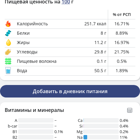
Пищевая ценность на
100
г
% от РСП
Калорийность
251.7
ккал
16.71
%
Белки
8
г
8.89
%
Жиры
11.2
г
16.97
%
Углеводы
29.8
г
21.75
%
Пищевые волокна
0.1
г
0.5
%
Вода
50.5
г
1.89
%
Добавить в дневник питания
Витамины и минералы
A
~
Ca
0.4%
b-car
~
Si
0.4%
В1
0.1%
Mg
0.2%
B2
~
Na
11%