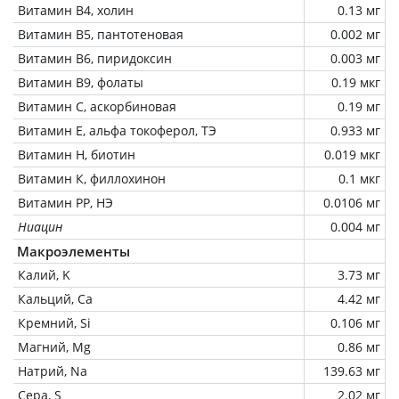
Витамин В4, холин
0.13 мг
Витамин В5, пантотеновая
0.002 мг
Витамин В6, пиридоксин
0.003 мг
Витамин В9, фолаты
0.19 мкг
Витамин C, аскорбиновая
0.19 мг
Витамин Е, альфа токоферол, ТЭ
0.933 мг
Витамин Н, биотин
0.019 мкг
Витамин К, филлохинон
0.1 мкг
Витамин РР, НЭ
0.0106 мг
Ниацин
0.004 мг
Макроэлементы
Калий, K
3.73 мг
Кальций, Ca
4.42 мг
Кремний, Si
0.106 мг
Магний, Mg
0.86 мг
Натрий, Na
139.63 мг
Сера, S
2.02 мг