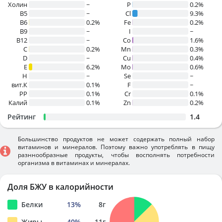
Холин
~
P
0.2%
B5
~
Cl
9.3%
B6
0.2%
Fe
0.2%
B9
~
I
~
B12
~
Co
1.6%
C
0.2%
Mn
0.3%
D
~
Cu
0.4%
E
6.2%
Mo
0.6%
H
~
Se
~
вит.К
0.1%
F
~
PP
0.1%
Cr
0.1%
Калий
0.1%
Zn
0.2%
Рейтинг
1.4
Большинство продуктов не может содержать полный набор
витаминов и минералов. Поэтому важно употреблять в пищу
разннообразные продукты, чтобы восполнять потребности
организма в витаминах и минералах.
Доля БЖУ в калорийности
Белки
13
%
8
г
Жиры
40
%
11
г