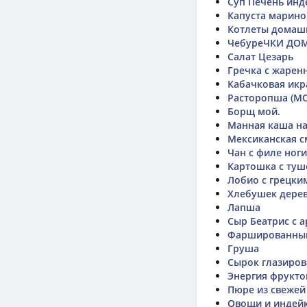
Суп Печень инд
Капуста марино
Котлеты домаш
ЧебуреЧКИ ДО
Салат Цезарь
Гречка с жарен
Кабачковая икр
Расторопша (М
Борщ мой.
Манная каша н
Мексиканская с
Чан с филе ног
Картошка с туш
Лобио с грецки
Хлебушек дере
Лапша
Сыр Беатрис с 
Фаршированны
Груша
Сырок глазиро
Энергия фрукто
Пюре из свежей
Овощи и индей