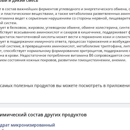
рый и дикий смесь
т в состав важнейших ферментов углеводного и энергетического обмена,
 и пластическими веществами, а также метаболизма разветвленных амин
витамина ведет к серьезным нарушениям со стороны нервной, пищеварит
ой систем.
ует в белковом, жировом, углеводном обмене, обмене холестерина, синте
обствует всасыванию аминокислот и сахаров в кишечнике, поддерживает
достаток пантотеновой кислоты может вести к поражению кожи и слизист
ует в поддержании иммунного ответа, процессах торможения и возбужде
ой системе, в превращениях аминокислот, метаболизме триптофана, лип
т, способствует нормальному формированию эритроцитов, поддержанию
на в крови. Недостаточное потребление витамина В6 сопровождается сн
ием состояния кожных покровов, развитием гомоцистеинемии, анемии.
самых полезных продуктов вы можете посмотреть в приложен
имический состав других продуктов
идрат микронизированный