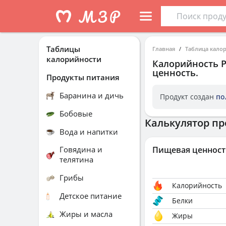
Таблицы
Главная
Таблица кало
калорийности
Калорийность
ценность.
Продукты питания
Баранина и дичь
Продукт создан
по
Бобовые
Калькулятор пр
Вода и напитки
Говядина и
Пищевая ценност
телятина
Грибы
Калорийность
Детское питание
Белки
Жиры и масла
Жиры