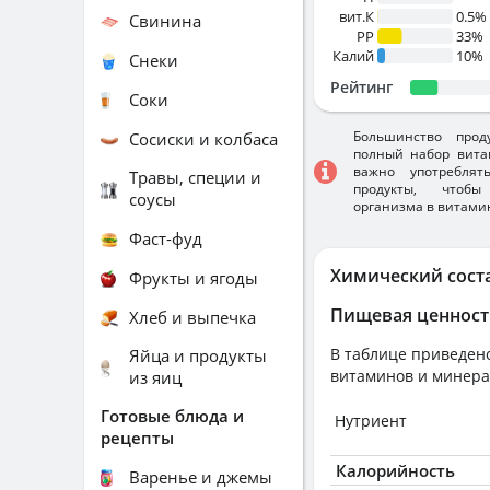
вит.К
0.5%
Свинина
PP
33%
Калий
10%
Снеки
Рейтинг
Соки
Большинство прод
Сосиски и колбаса
полный набор вита
важно употребля
Травы, специи и
продукты, чтобы
соусы
организма в витами
Фаст-фуд
Химический сост
Фрукты и ягоды
Пищевая ценност
Хлеб и выпечка
В таблице приведено
Яйца и продукты
витаминов и минера
из яиц
Готовые блюда и
Нутриент
рецепты
Калорийность
Варенье и джемы