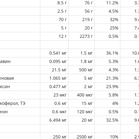
8.5 г
76 г
11.2%
3
2.5 г
56 г
4.5%
1
70 г
219 г
32%
9
5 г
20 г
25%
7
12 г
2273 г
0.5%
0
0.541 мг
1.5 мг
36.1%
10
лавин
0.095 мг
1.8 мг
5.3%
1
21.5 мг
500 мг
4.3%
1
еновая
1.065 мг
5 мг
21.3%
6
оксин
0.477 мг
2 мг
23.9%
23 мкг
400 мкг
5.8%
1
окоферол, ТЭ
0.6 мг
15 мг
4%
1
инон
0.6 мкг
120 мкг
0.5%
0
6.494 мг
20 мг
32.5%
9
250 мг
2500 мг
10%
2