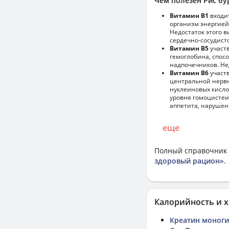
Чем полезен Рис бу
Витамин В1
входи
организм энергией
Недостаток этого 
сердечно-сосудист
Витамин В5
участв
гемоглобина, спос
надпочечников. Не
Витамин В6
участв
центральной нервн
нуклеиновых кисло
уровня гомоцистеи
аппетита, нарушен
еще
Полный справочник 
здоровый рацион»
.
Калорийность и х
Креатин моног