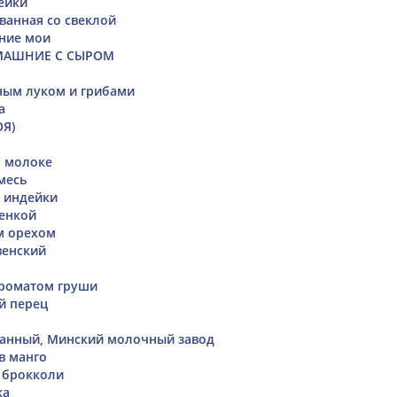
ейки
ванная со свеклой
ние мои
МАШНИЕ С СЫРОМ
ным луком и грибами
а
ОЯ)
а молоке
месь
и индейки
енкой
м орехом
венский
ароматом груши
й перец
ванный, Минский молочный завод
в манго
 брокколи
ка