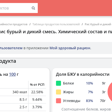
рийности продуктов
Таблица продуктов пользователей
Рис бурый и дикий
Рис бурый и дикий смесь
. Химический состав и 
льзователем
в приложении
Мой здоровый рацион
.
одукта
ь на
100
г
Доля БЖУ в калорийности
Белки
10
%
9
г
% от РСП
340
ккал
22.58
%
Жиры
7
%
3
г
8.5
г
9.44
%
Углеводы
83
%
70
г
2.5
г
3.79
%
Соотношение белков, жиров 