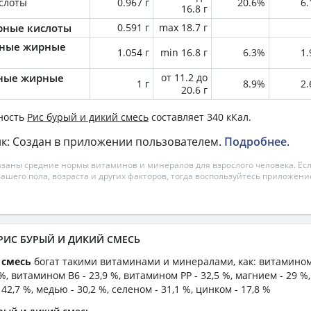
слоты
0.967 г
20.6%
6
16.8 г
ные кислоты
0.591 г
max 18.7 г
ные жирные
1.054 г
min 16.8 г
6.3%
1
ные жирные
от 11.2 до
1 г
8.9%
2
20.6 г
ность
Рис бурый и дикий смесь
составляет 340 кКал.
к: Создан в приложении пользователем.
Подробнее
.
азаны средние нормы витаминов и минералов для взрослого человека. Есл
вашего пола, возраста и других факторов, тогда воспользуйтесь приложен
 РИС БУРЫЙ И ДИКИЙ СМЕСЬ
 смесь
богат такими витаминами и минералами, как: витамином 
%, витамином B6 - 23,9 %, витамином PP - 32,5 %, магнием - 29 %
42,7 %, медью - 30,2 %, селеном - 31,1 %, цинком - 17,8 %