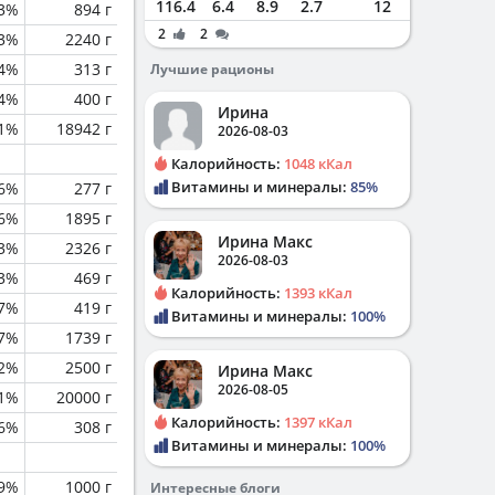
116.4
6.4
8.9
2.7
12
.3%
894 г
2
2
.3%
2240 г
.4%
313 г
Лучшие рационы
.4%
400 г
Ирина
.1%
18942 г
2026-08-03
Калорийность:
1048 кКал
Витамины и минералы:
85%
.6%
277 г
.6%
1895 г
Ирина Макс
.3%
2326 г
2026-08-03
.3%
469 г
Калорийность:
1393 кКал
7%
419 г
Витамины и минералы:
100%
.7%
1739 г
.2%
2500 г
Ирина Макс
2026-08-05
.1%
20000 г
Калорийность:
1397 кКал
.6%
308 г
Витамины и минералы:
100%
.9%
1000 г
Интересные блоги