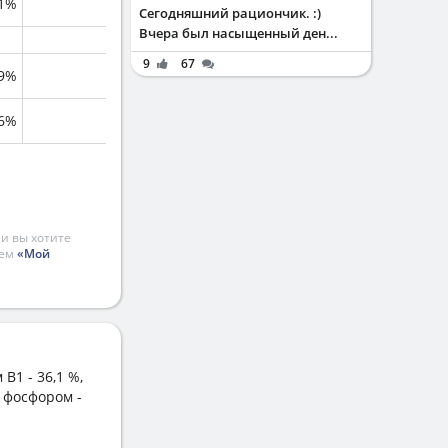
.1%
Сегодняшний рациончик. :)
Вчера был насыщенный ден...
9
67
.9%
.6%
и вы хотите
ием
«Мой
B1 - 36,1 %,
, фосфором -