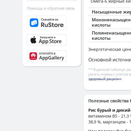
Омега-6 жирные ки
Помощь и обратная связь
Насыщенные жир
Мононенасыщен
кислоты
Полиненасыщен
кислоты
Энергетическая цен
Основной источни
** В данной таблице ук
узнать нормы с учетом 
здоровый рацион»
.
Полезные свойства
Рис бурый и дикий
витамином B5 - 21,3 
38,9 %, марганцем - 1