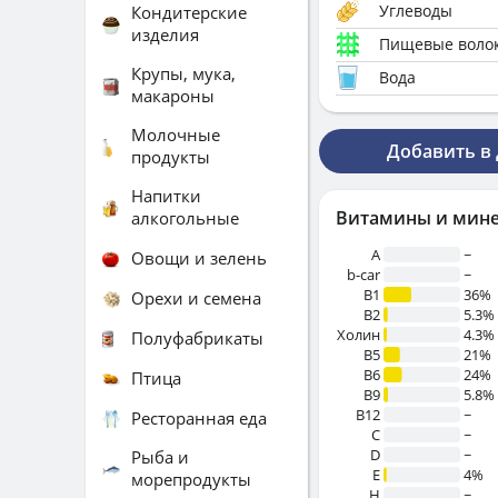
Углеводы
Кондитерские
изделия
Пищевые воло
Крупы, мука,
Вода
макароны
Молочные
Добавить в
продукты
Напитки
Витамины и мин
алкогольные
A
~
Овощи и зелень
b-car
~
В1
36%
Орехи и семена
B2
5.3%
Холин
4.3%
Полуфабрикаты
B5
21%
B6
24%
Птица
B9
5.8%
B12
~
Ресторанная еда
C
~
D
~
Рыба и
E
4%
морепродукты
H
~