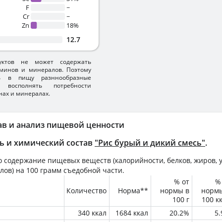
F
~
Cr
~
Zn
18%
12.7
уктов не может содержать
минов и минералов. Поэтому
ть в пищу разннообразные
 восполнять потребности
нах и минералах.
ав и анализ пищевой ценности
ь и химический состав
"Рис бурый и дикий смесь"
.
 содержание пищевых веществ (калорийности, белков, жиров, у
лов) на
100 грамм
съедобной части.
% от
%
Количество
Норма**
нормы в
норм
100 г
100 к
340 ккал
1684 ккал
20.2%
5