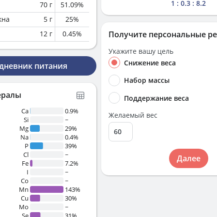
1 : 0.3 : 8.2
70
г
51.09
%
кна
5
г
25
%
12
г
0.45
%
Получите персональные р
Укажите вашу цель
Снижение веса
 дневник питания
Набор массы
ералы
Поддержание веса
Ca
0.9%
Желаемый вес
Si
~
Mg
29%
Na
0.4%
P
39%
Cl
~
Далее
Fe
7.2%
I
~
Co
~
Mn
143%
Cu
30%
Mo
~
Se
31%