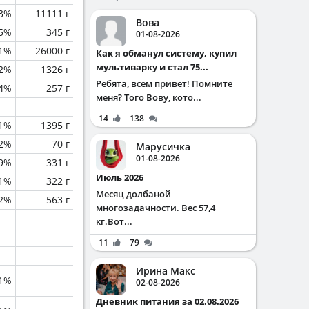
.3%
11111 г
Вова
.5%
345 г
01-08-2026
.1%
26000 г
Как я обманул систему, купил
мультиварку и стал 75...
.2%
1326 г
Ребята, всем привет! Помните
.4%
257 г
меня? Того Вову, кото...
14
138
.1%
1395 г
2%
70 г
Марусичка
01-08-2026
.9%
331 г
Июль 2026
.1%
322 г
Месяц долбаной
.2%
563 г
многозадачности. Вес 57,4
кг.Вот...
11
79
Ирина Макс
.1%
02-08-2026
Дневник питания за 02.08.2026