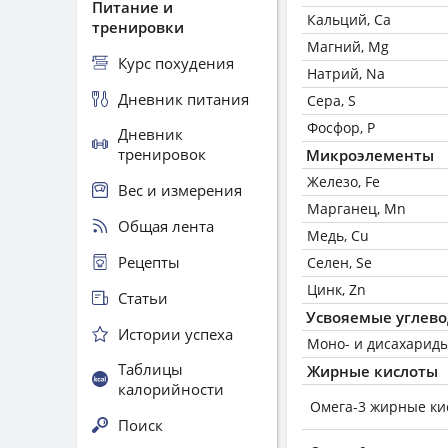
Питание и
Кальций, Ca
тренировки
Магний, Mg
Курс похудения
Натрий, Na
Дневник питания
Сера, S
Фосфор, P
Дневник
тренировок
Микроэлементы
Железо, Fe
Вес и измерения
Марганец, Mn
Общая лента
Медь, Cu
Рецепты
Селен, Se
Цинк, Zn
Статьи
Усвояемые углев
Истории успеха
Моно- и дисахариды
Таблицы
Жирные кислоты
калорийности
Омега-3 жирные ки
Поиск