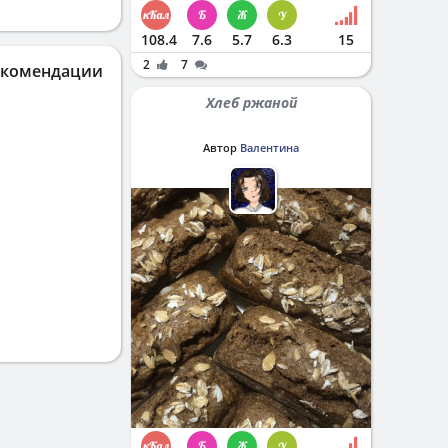
108.4
7.6
5.7
6.3
15
2
7
екомендации
Хлеб ржаной
Автор
Валентина