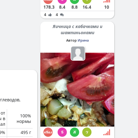
178.3
8.4
8.8
16.4
10
4
4
Яичница с кабачками и
шампиньонами
Автор
Ирина
глеводов,
 от
100%
ы в
нормы
кал
.9%
495 г