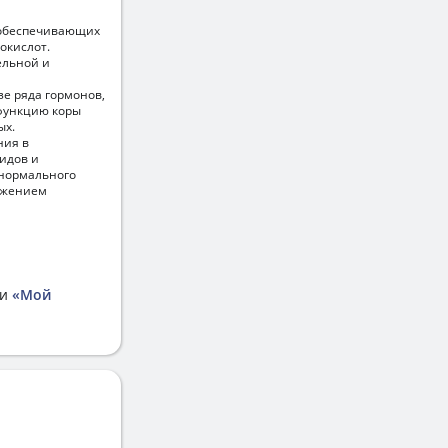
 обеспечивающих
окислот.
ельной и
зе ряда гормонов,
 функцию коры
ых.
ния в
идов и
 нормального
ижением
ии
«Мой