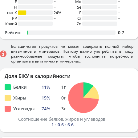
E
~
Mo
~
H
~
Se
~
вит.К
24%
F
~
PP
~
Cr
~
Калий
~
Zn
~
Рейтинг
0.7
Большинство продуктов не может содержать полный набор
витаминов и минералов. Поэтому важно употреблять в пищу
разннообразные продукты, чтобы восполнять потребности
организма в витаминах и минералах.
Доля БЖУ в калорийности
Белки
11
%
1
г
Жиры
15
%
0
г
Углеводы
74
%
3
г
Соотношение белков, жиров и углеводов
1 : 0.6 : 6.6