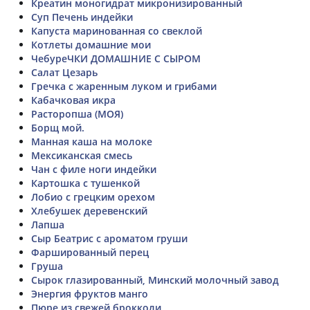
Креатин моногидрат микронизированный
Суп Печень индейки
Капуста маринованная со свеклой
Котлеты домашние мои
ЧебуреЧКИ ДОМАШНИЕ С СЫРОМ
Салат Цезарь
Гречка с жаренным луком и грибами
Кабачковая икра
Расторопша (МОЯ)
Борщ мой.
Манная каша на молоке
Мексиканская смесь
Чан с филе ноги индейки
Картошка с тушенкой
Лобио с грецким орехом
Хлебушек деревенский
Лапша
Сыр Беатрис с ароматом груши
Фаршированный перец
Груша
Сырок глазированный, Минский молочный завод
Энергия фруктов манго
Пюре из свежей брокколи