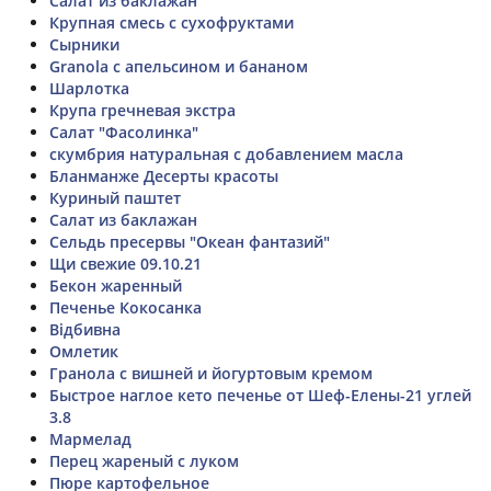
Салат из баклажан
Крупная смесь с сухофруктами
Сырники
Granola с апельсином и бананом
Шарлотка
Крупа гречневая экстра
Салат "Фасолинка"
скумбрия натуральная с добавлением масла
Бланманже Десерты красоты
Куриный паштет
Салат из баклажан
Сельдь пресервы "Океан фантазий"
Щи свежие 09.10.21
Бекон жаренный
Печенье Кокосанка
Відбивна
Омлетик
Гранола с вишней и йогуртовым кремом
Быстрое наглое кето печенье от Шеф-Елены-21 углей
3.8
Мармелад
Перец жареный с луком
Пюре картофельное