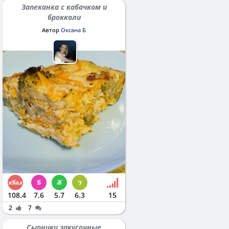
Запеканка с кабачком и
брокколи
Автор
Оксана Б
108.4
7.6
5.7
6.3
15
2
7
Сырники закусочные