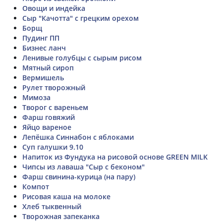
Овощи и индейка
Сыр "Качотта" с грецким орехом
Борщ
Пудинг ПП
Бизнес ланч
Ленивые голубцы с сырым рисом
Мятный сироп
Вермишель
Рулет творожный
Мимоза
Творог с вареньем
Фарш говяжий
Яйцо вареное
Лепёшка Синнабон с яблоками
Суп галушки 9.10
Напиток из Фундука на рисовой основе GREEN MILK
Чипсы из лаваша "Сыр с беконом"
Фарш свинина-курица (на пару)
Компот
Рисовая каша на молоке
Хлеб тыквенный
Творожная запеканка