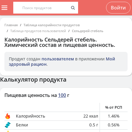
Войти
Главная
Таблица калорийности продуктов
Таблица продуктов пользователей
Сельдерей стебель
Калорийность
Сельдерей стебель
.
Химический состав и пищевая ценность.
Продукт создан
пользователем
в приложении
Мой
здоровый рацион
.
Калькулятор продукта
Пищевая ценность на
100
г
% от РСП
Калорийность
22
ккал
1.46
%
Белки
0.5
г
0.56
%