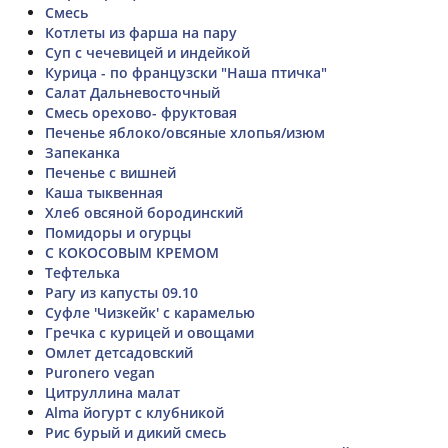
Смесь
Котлеты из фарша на пару
Суп с чечевицей и индейкой
Курица - по французски "Наша птичка"
Салат Дальневосточный
Смесь орехово- фруктовая
Печенье яблоко/овсяные хлопья/изюм
Запеканка
Печенье с вишней
Каша тыквенная
Хлеб овсяной бородинский
Помидоры и огурцы
С КОКОСОВЫМ КРЕМОМ
Тефтелька
Рагу из капусты 09.10
Суфле 'Чизкейк' с карамелью
Гречка с курицей и овощами
Омлет детсадовский
Puronero vegan
Цитруллина малат
Alma йогурт с клубникой
Рис бурый и дикий смесь