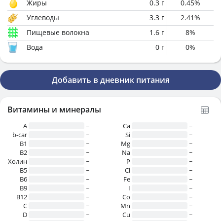
Жиры
0.3
г
0.45
%
Углеводы
3.3
г
2.41
%
Пищевые волокна
1.6
г
8
%
Вода
0
г
0
%
Добавить в дневник питания
Витамины и минералы
A
~
Ca
~
b-car
~
Si
~
В1
~
Mg
~
B2
~
Na
~
Холин
~
P
~
B5
~
Cl
~
B6
~
Fe
~
B9
~
I
~
B12
~
Co
~
C
~
Mn
~
D
~
Cu
~