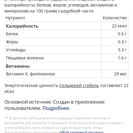
(калорийности, белков, жиров, углеводов, витаминов и
минералов) на
100 грамм
съедобной части.
Нутриент
Количество
Калорийность
22 ккал
Белки
0.5 г
Жиры
0.3 г
Углеводы
3.3 г
Пищевые волокна
1.6 г
Витамины
Витамин К, филлохинон
29 мкг
Энергетическая ценность
Сельдерей стебель
составляет 22
кКал.
Основной источник: Создан в приложении
пользователем.
Подробнее
.
** В данной таблице указаны средние нормы витаминов и
минералов для взрослого человека. Если вы хотите узнать нормы с
учетом вашего пола, возраста и других факторов, тогда
воспользуйтесь приложением
«Мой здоровый рацион»
.