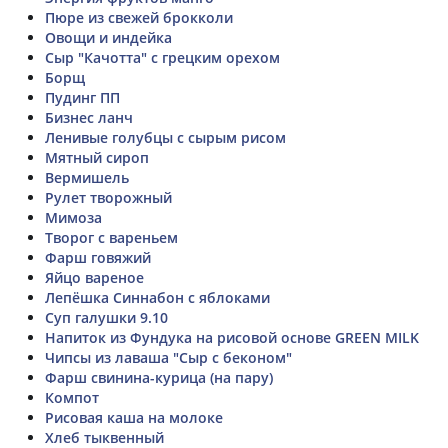
Пюре из свежей брокколи
Овощи и индейка
Сыр "Качотта" с грецким орехом
Борщ
Пудинг ПП
Бизнес ланч
Ленивые голубцы с сырым рисом
Мятный сироп
Вермишель
Рулет творожный
Мимоза
Творог с вареньем
Фарш говяжий
Яйцо вареное
Лепёшка Синнабон с яблоками
Суп галушки 9.10
Напиток из Фундука на рисовой основе GREEN MILK
Чипсы из лаваша "Сыр с беконом"
Фарш свинина-курица (на пару)
Компот
Рисовая каша на молоке
Хлеб тыквенный