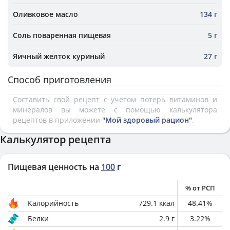
Оливковое масло
134 г
Соль поваренная пищевая
5 г
Яичный желток куриный
27 г
Способ приготовления
Составить свой рецепт с учетом потерь витаминов и
минералов вы можете с помощью калькулятора
рецептов в приложении
"Мой здоровый рацион"
.
Калькулятор рецепта
Пищевая ценность на
100
г
% от РСП
Калорийность
729.1
ккал
48.41
%
Белки
2.9
г
3.22
%