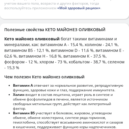
учетом вашего пола, возраста и других факторов, тогда
воспользуйтесь приложением
«Мой здоровый рацион»
.
Полезные свойства КЕТО МАЙОНЕЗ ОЛИВКОВЫЙ
Кето майонез оливковый
богат такими витаминами и
минералами, как: витамином А - 15,4 %, холином - 24,1 %,
витамином B5 - 12,1 %, витамином D - 11,6 %, витамином E -
62,6 %, витамином H - 16,8 %, витамином K - 37,5 %,
фосфором - 12 %, хлором - 73 %, кобальтом - 38,7 %, селеном
- 15,3 %
Чем полезен Кето майонез оливковый
Витамин А
отвечает за нормальное развитие, репродуктивную
функцию, здоровье кожи и глаз, поддержание иммунитета.
Холин
входит в состав лецитина, играет роль в синтезе и
обмене фосфолипидов в печени, является источником
свободных метильных групп, действует как липотропный
фактор.
Витамин В5
участвует в белковом, жировом, углеводном
обмене, обмене холестерина, синтезе ряда гормонов,
гемоглобина, способствует всасыванию аминокислот и сахаров
в кишечнике, поддерживает функцию коры надпочечников.