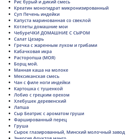
Рис бурый и дикий смесь
Креатин моногидрат микронизированный
Суп Печень индейки
Капуста маринованная со свеклой
Котлеты домашние мои
ЧебуреЧКИ ДОМАШНИЕ С СЫРОМ
Салат Цезарь
Гречка с жаренным луком и грибами
Кабачковая икра
Расторопша (МОЯ)
Борщ мой.
Манная каша на молоке
Мексиканская смесь
Чан с филе ноги индейки
Картошка с тушенкой
Лобио с грецким орехом
Хлебушек деревенский
Лапша
Сыр Беатрис с ароматом груши
Фаршированный перец
Груша
Сырок глазированный, Минский молочный завод
Энергия фруктов манго