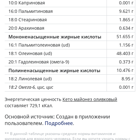
10:0 Каприновая
0.001 г
16:0 Пальмитиновая
9.621 г
18:0 Стеариновая
1.865 г
20:0 Арахиновая
0.634 г
Мононенасыщенные жирные кислоты
51.655 г
16:1 Пальмитолеиновая (ud)
1.156 г
18:1 Олеиновая (ud)
48.403 г
20:1 Гадолеиновая (омега-9)
0.373 г
Полиненасыщенные жирные кислоты
10.476 г
18:2 Линолевая (ud)
8.95 г
18:2 Омега-6, цис, цис
0.001 г
Энергетическая ценность
Кето майонез оливковый
составляет 729,1 кКал.
Основной источник: Создан в приложении
пользователем.
Подробнее
.
** В данной таблице указаны средние нормы витаминов и
минералов для взрослого человека. Если вы хотите узнать нормы с