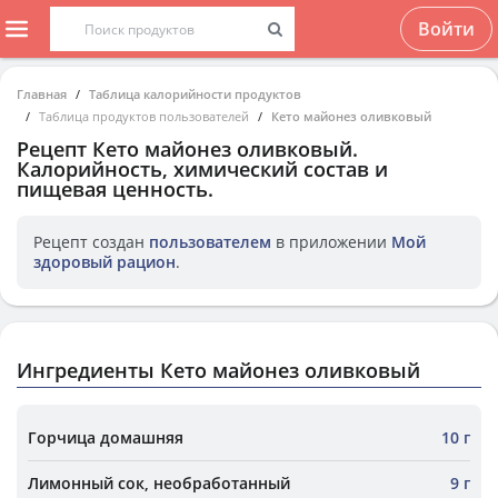
Войти
Главная
Таблица калорийности продуктов
Таблица продуктов пользователей
Кето майонез оливковый
Рецепт
Кето майонез оливковый
.
Калорийность, химический состав и
пищевая ценность.
Рецепт создан
пользователем
в приложении
Мой
здоровый рацион
.
Ингредиенты Кето майонез оливковый
Горчица домашняя
10 г
Лимонный сок, необработанный
9 г