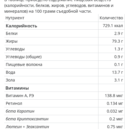
(калорийности, белков, жиров, углеводов, витаминов и
минералов) на
100 грамм
съедобной части.
Нутриент
Количество
Калорийность
729.1 ккал
Белки
2.9 г
Жиры
79.3 г
Углеводы
1.3 г
Углеводы (общие)
0.9 г
Пищевые волокна
0.1 г
Вода
13.7 г
Зола
3.1 г
Витамины
Витамин А, РЭ
138.8 мкг
Ретинол
0.134 мг
бета Каротин
0.032 мг
бета Криптоксантин
0.2 мкг
Лютеин + Зеаксантин
0.75 мкг