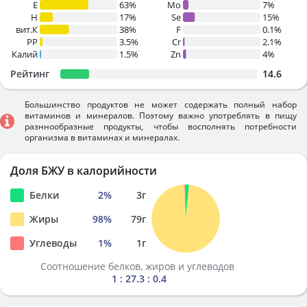
E
63%
Mo
7%
H
17%
Se
15%
вит.К
38%
F
0.1%
PP
3.5%
Cr
2.1%
Калий
1.5%
Zn
4%
Рейтинг
14.6
Большинство продуктов не может содержать полный набор
витаминов и минералов. Поэтому важно употреблять в пищу
разннообразные продукты, чтобы восполнять потребности
организма в витаминах и минералах.
Доля БЖУ в калорийности
Белки
2
%
3
г
Жиры
98
%
79
г
Углеводы
1
%
1
г
Соотношение белков, жиров и углеводов
1 : 27.3 : 0.4