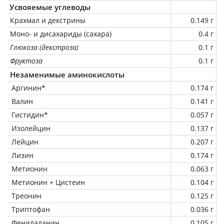
Усвояемые углеводы
Крахмал и декстрины
0.149 г
Моно- и дисахариды (сахара)
0.4 г
Глюкоза (декстроза)
0.1 г
Фруктоза
0.1 г
Незаменимые аминокислоты
Аргинин*
0.174 г
Валин
0.141 г
Гистидин*
0.057 г
Изолейцин
0.137 г
Лейцин
0.207 г
Лизин
0.174 г
Метионин
0.063 г
Метионин + Цистеин
0.104 г
Треонин
0.125 г
Триптофан
0.036 г
Фенилаланин
0.105 г