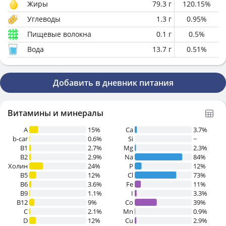
Жиры
79.3
г
120.15
%
Углеводы
1.3
г
0.95
%
Пищевые волокна
0.1
г
0.5
%
Вода
13.7
г
0.51
%
Добавить в дневник питания
Витамины и минералы
A
15%
Ca
3.7%
b-car
0.6%
Si
~
В1
2.7%
Mg
2.3%
B2
2.9%
Na
84%
Холин
24%
P
12%
B5
12%
Cl
73%
B6
3.6%
Fe
11%
B9
1.1%
I
3.3%
B12
9%
Co
39%
C
2.1%
Mn
0.9%
D
12%
Cu
2.9%