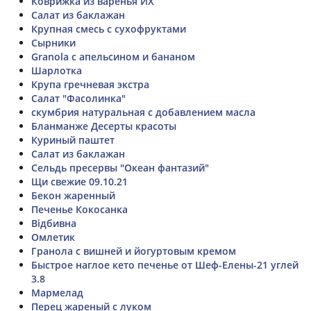
Коврижка из варенья ИХ
Салат из баклажан
Крупная смесь с сухофруктами
Сырники
Granola с апельсином и бананом
Шарлотка
Крупа гречневая экстра
Салат "Фасолинка"
скумбрия натуральная с добавлением масла
Бланманже Десерты красоты
Куриный паштет
Салат из баклажан
Сельдь пресервы "Океан фантазий"
Щи свежие 09.10.21
Бекон жаренный
Печенье Кокосанка
Відбивна
Омлетик
Гранола с вишней и йогуртовым кремом
Быстрое наглое кето печенье от Шеф-Елены-21 углей
3.8
Мармелад
Перец жареный с луком