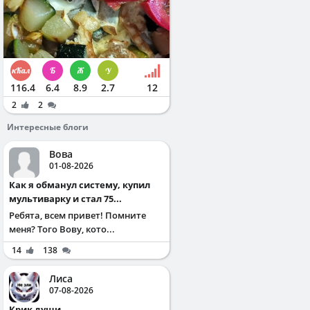
116.4
6.4
8.9
2.7
12
2
2
Интересные блоги
Вова
01-08-2026
Как я обманул систему, купил
мультиварку и стал 75...
Ребята, всем привет! Помните
меня? Того Вову, кото...
14
138
Лиса
07-08-2026
Крик души