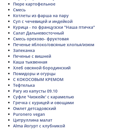
Пюре картофельное
Смесь
Котлеты из фарша на пару
Суп с чечевицей и индейкой
Курица - по французски "Наша птичка"
Салат Дальневосточный
Смесь орехово- фруктовая
Печенье яблоко/овсяные хлопья/изюм
Запеканка
Печенье с вишней
Каша тыквенная
Хлеб овсяной бородинский
Помидоры и огурцы
С КОКОСОВЫМ КРЕМОМ
Тефтелька
Рагу из капусты 09.10
Суфле 'Чизкейк' с карамелью
Гречка с курицей и овощами
Омлет детсадовский
Puronero vegan
Цитруллина малат
Alma йогурт с клубникой