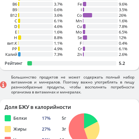
B6
3.7%
Fe
9.6%
B9
0.6%
I
3.5%
B12
3.6%
Co
26%
C
6.1%
Mn
1.6%
D
4.6%
Cu
7.8%
E
1.6%
Mo
6.5%
H
8.8%
Se
12%
вит.К
1.1%
F
0.4%
PP
4.9%
Cr
6.1%
Калий
7.3%
Zn
2.6%
Рейтинг
5.2
Большинство продуктов не может содержать полный набор
витаминов и минералов. Поэтому важно употреблять в пищу
разннообразные продукты, чтобы восполнять потребности
организма в витаминах и минералах.
Доля БЖУ в калорийности
Белки
17
%
5
г
Жиры
27
%
3
г