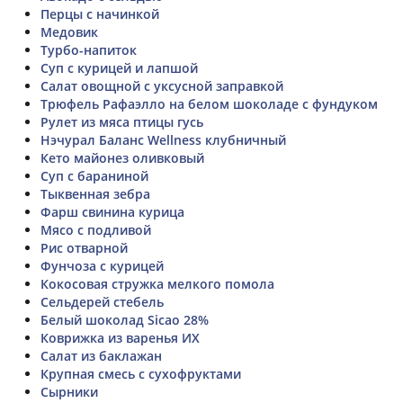
Перцы с начинкой
Медовик
Турбо-напиток
Суп с курицей и лапшой
Салат овощной с уксусной заправкой
Трюфель Рафаэлло на белом шоколаде с фундуком
Рулет из мяса птицы гусь
Нэчурал Баланс Wellness клубничный
Кето майонез оливковый
Суп с бараниной
Тыквенная зебра
Фарш свинина курица
Мясо с подливой
Рис отварной
Фунчоза с курицей
Кокосовая стружка мелкого помола
Сельдерей стебель
Белый шоколад Sicao 28%
Коврижка из варенья ИХ
Салат из баклажан
Крупная смесь с сухофруктами
Сырники