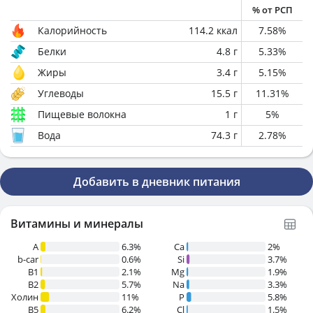
% от РСП
Калорийность
114.2
ккал
7.58
%
Белки
4.8
г
5.33
%
Жиры
3.4
г
5.15
%
Углеводы
15.5
г
11.31
%
Пищевые волокна
1
г
5
%
Вода
74.3
г
2.78
%
Добавить в дневник питания
Витамины и минералы
A
6.3%
Ca
2%
b-car
0.6%
Si
3.7%
В1
2.1%
Mg
1.9%
B2
5.7%
Na
3.3%
Холин
11%
P
5.8%
B5
6.2%
Cl
1.5%