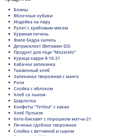
Блины
Яблочные кубики
Индейка на пару
Рулет с крабовым мясом
Куриная печень
Филе бедра халяль
Детриселект (Витамин D3)
Продукт для піци "Mozarelo"
Курица карри 8-10-21
Кабачки запеканка
Тыквенный хлеб
Запеканка творожная с манго
Роти
Слойка с яблоком
Хлеб со льном
Шарлотка
Конфеты "Тетёха" с какао
Хлеб Пульезе
Кето-бисквит с порошком матча-21
Печенье сдобное творожное
Слойка с ветчиной и сыром