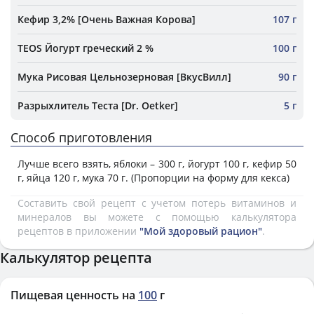
Кефир 3,2% [Очень Важная Корова]
107 г
TEOS Йогурт греческий 2 %
100 г
Мука Рисовая Цельнозерновая [ВкусВилл]
90 г
Разрыхлитель Теста [Dr. Oetker]
5 г
Способ приготовления
Лучше всего взять, яблоки – 300 г, йогурт 100 г, кефир 50
г, яйца 120 г, мука 70 г. (Пропорции на форму для кекса)
Составить свой рецепт с учетом потерь витаминов и
минералов вы можете с помощью калькулятора
рецептов в приложении
"Мой здоровый рацион"
.
Калькулятор рецепта
Пищевая ценность на
100
г