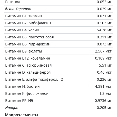
Ретинол
0.052 мг
бета Каротин
0.029 мг
Витамин В1, тиамин
0.031 мг
Витамин В2, рибофлавин
0.103 мг
Витамин В4, холин
54.38 мг
Витамин В5, пантотеновая
0.311 мг
Витамин В6, пиридоксин
0.073 мг
Витамин В9, фолаты
2.567 мкг
Витамин В12, кобаламин
0.109 мкг
Витамин C, аскорбиновая
5.51 мг
Витамин D, кальциферол
0.46 мкг
Витамин Е, альфа токоферол, ТЭ
0.236 мг
Витамин Н, биотин
4.391 мкг
Витамин К, филлохинон
1.3 мкг
Витамин РР, НЭ
0.9736 мг
Ниацин
0.205 мг
Макроэлементы