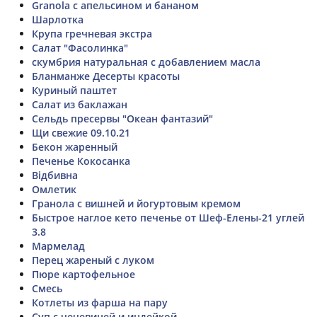
Granola с апельсином и бананом
Шарлотка
Крупа гречневая экстра
Салат "Фасолинка"
скумбрия натуральная с добавлением масла
Бланманже Десерты красоты
Куриный паштет
Салат из баклажан
Сельдь пресервы "Океан фантазий"
Щи свежие 09.10.21
Бекон жаренный
Печенье Кокосанка
Відбивна
Омлетик
Гранола с вишней и йогуртовым кремом
Быстрое наглое кето печенье от Шеф-Елены-21 углей
3.8
Мармелад
Перец жареный с луком
Пюре картофельное
Смесь
Котлеты из фарша на пару
Суп с чечевицей и индейкой