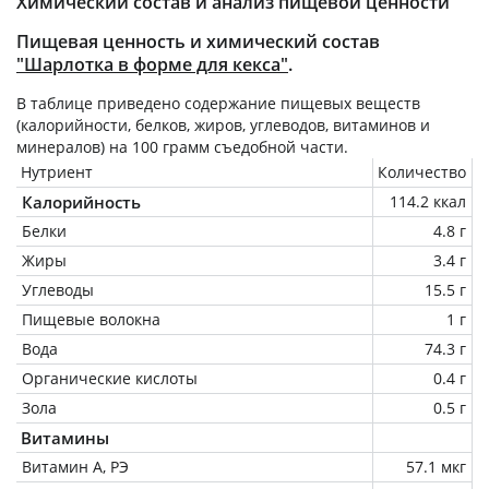
Химический состав и анализ пищевой ценности
Пищевая ценность и химический состав
"Шарлотка в форме для кекса"
.
В таблице приведено содержание пищевых веществ
(калорийности, белков, жиров, углеводов, витаминов и
минералов) на
100 грамм
съедобной части.
Нутриент
Количество
Калорийность
114.2 ккал
Белки
4.8 г
Жиры
3.4 г
Углеводы
15.5 г
Пищевые волокна
1 г
Вода
74.3 г
Органические кислоты
0.4 г
Зола
0.5 г
Витамины
Витамин А, РЭ
57.1 мкг