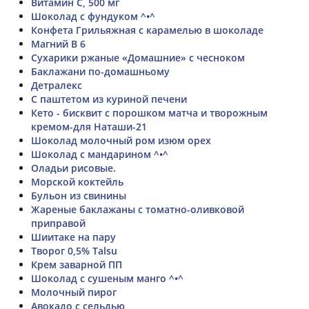
Витамин С, 500 мг
Шоколад с фундуком ^•^
Конфета Грильяжная с карамелью в шоколаде
Магний B 6
Сухарики ржаные «Домашние» с чесноком
Баклажани по-домашньому
Детралекс
С паштетом из куриной печени
Кето - бисквит с порошком матча и творожным
кремом-для Наташи-21
Шоколад молочный ром изюм орех
Шоколад с мандарином ^•^
Оладьи рисовые.
Морской коктейль
Бульон из свинины
Жареные баклажаны с томатно-оливковой
приправой
Шиитаке на пару
Творог 0,5% Talsu
Крем заварной ПП
Шоколад с сушеным манго ^•^
Молочный пирог
Авокадо с сельдью