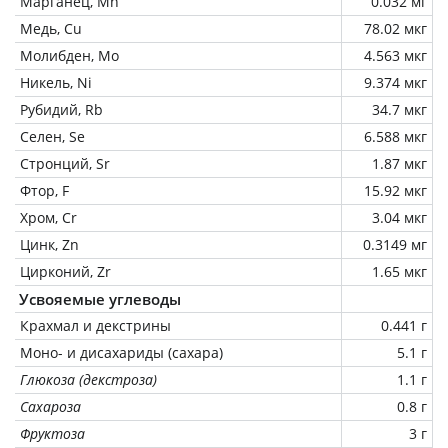
Марганец, Mn
0.032 мг
Медь, Cu
78.02 мкг
Молибден, Mo
4.563 мкг
Никель, Ni
9.374 мкг
Рубидий, Rb
34.7 мкг
Селен, Se
6.588 мкг
Стронций, Sr
1.87 мкг
Фтор, F
15.92 мкг
Хром, Cr
3.04 мкг
Цинк, Zn
0.3149 мг
Цирконий, Zr
1.65 мкг
Усвояемые углеводы
Крахмал и декстрины
0.441 г
Моно- и дисахариды (сахара)
5.1 г
Глюкоза (декстроза)
1.1 г
Сахароза
0.8 г
Фруктоза
3 г