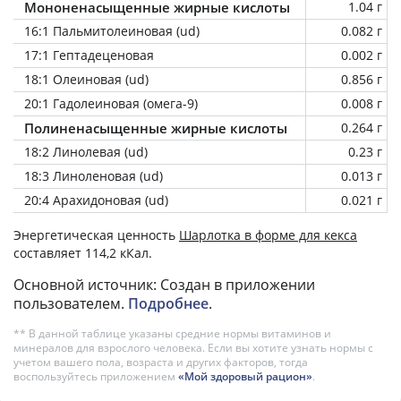
Мононенасыщенные жирные кислоты
1.04 г
16:1 Пальмитолеиновая (ud)
0.082 г
17:1 Гептадеценовая
0.002 г
18:1 Олеиновая (ud)
0.856 г
20:1 Гадолеиновая (омега-9)
0.008 г
Полиненасыщенные жирные кислоты
0.264 г
18:2 Линолевая (ud)
0.23 г
18:3 Линоленовая (ud)
0.013 г
20:4 Арахидоновая (ud)
0.021 г
Энергетическая ценность
Шарлотка в форме для кекса
составляет 114,2 кКал.
Основной источник: Создан в приложении
пользователем.
Подробнее
.
** В данной таблице указаны средние нормы витаминов и
минералов для взрослого человека. Если вы хотите узнать нормы с
учетом вашего пола, возраста и других факторов, тогда
воспользуйтесь приложением
«Мой здоровый рацион»
.