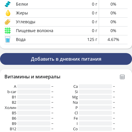
Белки
0
г
0
%
Жиры
0
г
0
%
Углеводы
0
г
0
%
Пищевые волокна
0
г
0
%
Вода
125
г
4.67
%
Добавить в дневник питания
Витамины и минералы
A
~
Ca
~
b-car
~
Si
~
В1
~
Mg
~
B2
~
Na
~
Холин
~
P
~
B5
~
Cl
~
B6
~
Fe
~
B9
~
I
~
B12
~
Co
~