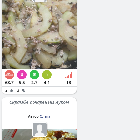
63.7
5.5
2.7
4.1
13
2
3
Скрамбл с жареным луком
Автор
Ольга