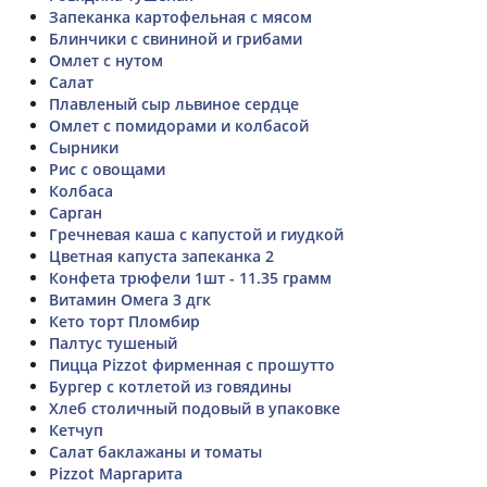
Запеканка картофельная с мясом
Блинчики с свининой и грибами
Омлет с нутом
Салат
Плавленый сыр львиное сердце
Омлет с помидорами и колбасой
Сырники
Рис с овощами
Колбаса
Сарган
Гречневая каша с капустой и гиудкой
Цветная капуста запеканка 2
Конфета трюфели 1шт - 11.35 грамм
Витамин Омега 3 дгк
Кето торт Пломбир
Палтус тушеный
Пицца Pizzot фирменная с прошутто
Бургер с котлетой из говядины
Хлеб столичный подовый в упаковке
Кетчуп
Салат баклажаны и томаты
Pizzot Маргарита