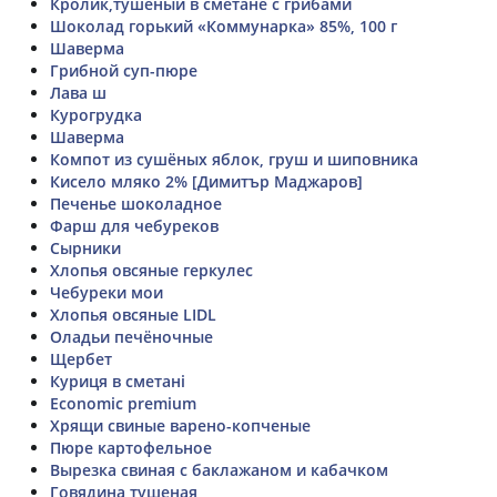
Кролик,тушеный в сметане с грибами
Шоколад горький «Коммунарка» 85%, 100 г
Шаверма
Грибной суп-пюре
Лава ш
Курогрудка
Шаверма
Компот из сушёных яблок, груш и шиповника
Кисело мляко 2% [Димитър Маджаров]
Печенье шоколадное
Фарш для чебуреков
Сырники
Хлопья овсяные геркулес
Чебуреки мои
Хлопья овсяные LIDL
Оладьи печёночные
Щербет
Куриця в сметані
Economic premium
Хрящи свиные варено-копченые
Пюре картофельное
Вырезка свиная с баклажаном и кабачком
Говядина тушеная