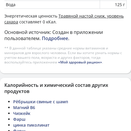
Вода
125 г
Энергетическая ценность
Травяной настой сниж. уровень
сахара
составляет 0 кКал.
Основной источник: Создан в приложении
пользователем.
Подробнее
.
** В данной таблице указаны средние нормы витаминов и
минералов для взрослого человека. Если вы хотите узнать нормы с
учетом вашего пола, возраста и других факторов, тогда
воспользуйтесь приложением
«Мой здоровый рацион»
.
Калорийность и химический состав других
продуктов
Рёбрышки свиные с шамп
Магний B6
Чизкейк
Фарш
цинка пиколинат
Фарш