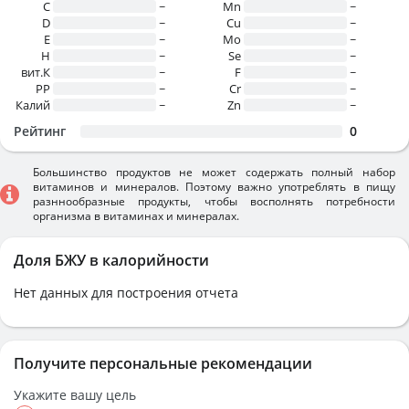
C
~
Mn
~
D
~
Cu
~
E
~
Mo
~
H
~
Se
~
вит.К
~
F
~
PP
~
Cr
~
Калий
~
Zn
~
Рейтинг
0
Большинство продуктов не может содержать полный набор
витаминов и минералов. Поэтому важно употреблять в пищу
разннообразные продукты, чтобы восполнять потребности
организма в витаминах и минералах.
Доля БЖУ в калорийности
Нет данных для построения отчета
Получите персональные рекомендации
Укажите вашу цель