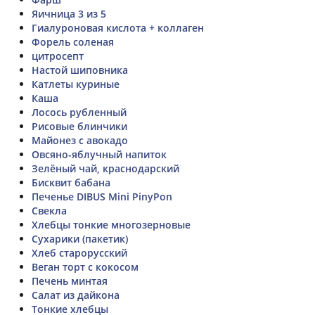
Яичница 3 из 5
Гиалуроновая кислота + коллаген
Форель соленая
цитросепт
Настой шиповника
Катлеты куриные
Каша
Лосось рубленный
Рисовые блинчики
Майонез с авокадо
Овсяно-яблучный напиток
Зелёный чай, краснодарский
Бисквит бабана
Печенье DIBUS Mini PinyPon
Свекла
Хлебцы тонкие многозерновые
Сухарики (пакетик)
Хлеб старорусский
Веган торт с кокосом
Печень минтая
Салат из дайкона
Тонкие хлебцы