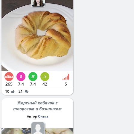
265
7.4
7.4
42
5
10
21
Жареный кабачок с
творогом и базиликом
Автор
Ольга