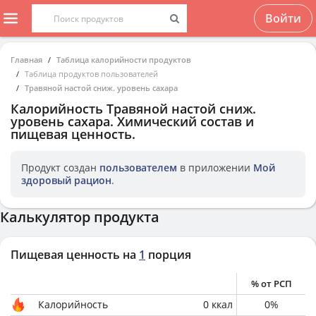
Войти
Главная
Таблица калорийности продуктов
Таблица продуктов пользователей
Травяной настой сниж. уровень сахара
Калорийность
Травяной настой сниж.
уровень сахара
. Химический состав и
пищевая ценность.
Продукт создан
пользователем
в приложении
Мой
здоровый рацион
.
Калькулятор продукта
Пищевая ценность на
1
порция
% от РСП
Калорийность
0
ккал
0
%