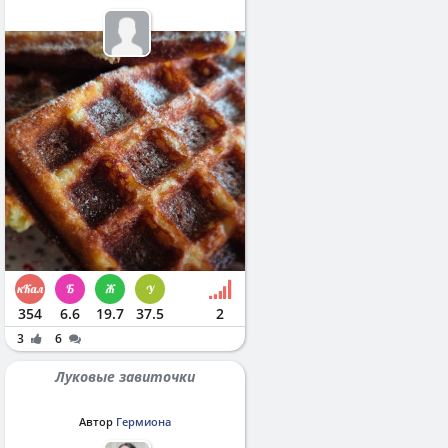
354
6.6
19.7
37.5
2
3
6
Луковые завиточки
Автор
Гермиона