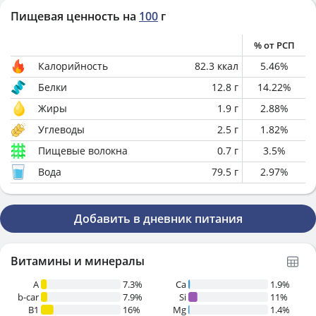
Пищевая ценность на
100
г
% от РСП
Калорийность
82.3
ккал
5.46
%
Белки
12.8
г
14.22
%
Жиры
1.9
г
2.88
%
Углеводы
2.5
г
1.82
%
Пищевые волокна
0.7
г
3.5
%
Вода
79.5
г
2.97
%
Добавить в дневник питания
Витамины и минералы
A
7.3%
Ca
1.9%
b-car
7.9%
Si
11%
В1
16%
Mg
1.4%