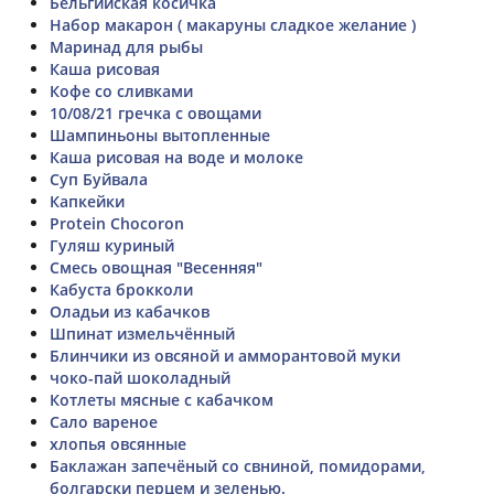
Бельгийская косичка
Набор макарон ( макаруны сладкое желание )
Маринад для рыбы
Каша рисовая
Кофе со сливками
10/08/21 гречка с овощами
Шампиньоны вытопленные
Каша рисовая на воде и молоке
Суп Буйвала
Капкейки
Protein Chocoron
Гуляш куриный
Смесь овощная "Весенняя"
Кабуста брокколи
Оладьи из кабачков
Шпинат измельчённый
Блинчики из овсяной и амморантовой муки
чоко-пай шоколадный
Котлеты мясные с кабачком
Сало вареное
хлопья овсянные
Баклажан запечёный со свниной, помидорами,
болгарски перцем и зеленью.