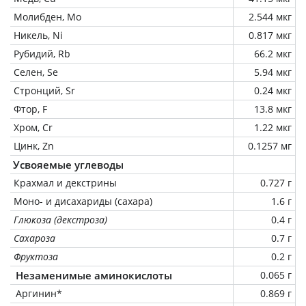
Молибден, Mo
2.544 мкг
Никель, Ni
0.817 мкг
Рубидий, Rb
66.2 мкг
Селен, Se
5.94 мкг
Стронций, Sr
0.24 мкг
Фтор, F
13.8 мкг
Хром, Cr
1.22 мкг
Цинк, Zn
0.1257 мг
Усвояемые углеводы
Крахмал и декстрины
0.727 г
Моно- и дисахариды (сахара)
1.6 г
Глюкоза (декстроза)
0.4 г
Сахароза
0.7 г
Фруктоза
0.2 г
Незаменимые аминокислоты
0.065 г
Аргинин*
0.869 г