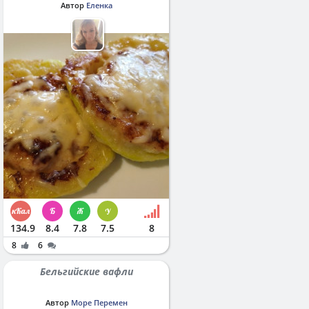
Автор
Еленка
134.9
8.4
7.8
7.5
8
8
6
Бельгийские вафли
Автор
Море Перемен