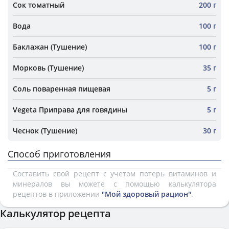
Сок томатный
200 г
Вода
100 г
Баклажан (Тушение)
100 г
Морковь (Тушение)
35 г
Соль поваренная пищевая
5 г
Vegeta Приправа для говядины
5 г
Чеснок (Тушение)
30 г
Способ приготовления
Составить свой рецепт с учетом потерь витаминов и
минералов вы можете с помощью калькулятора
рецептов в приложении
"Мой здоровый рацион"
.
Калькулятор рецепта