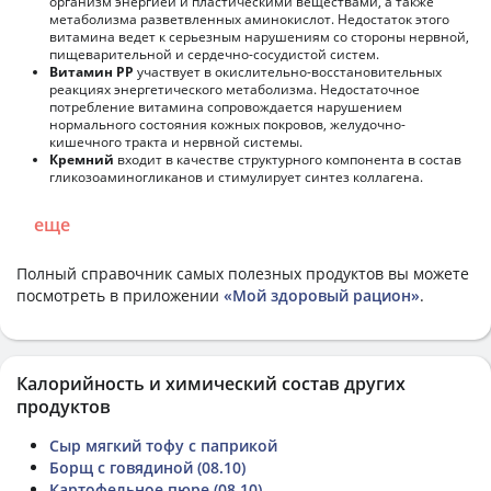
организм энергией и пластическими веществами, а также
метаболизма разветвленных аминокислот. Недостаток этого
витамина ведет к серьезным нарушениям со стороны нервной,
пищеварительной и сердечно-сосудистой систем.
Витамин РР
участвует в окислительно-восстановительных
реакциях энергетического метаболизма. Недостаточное
потребление витамина сопровождается нарушением
нормального состояния кожных покровов, желудочно-
кишечного тракта и нервной системы.
Кремний
входит в качестве структурного компонента в состав
гликозоаминогликанов и стимулирует синтез коллагена.
еще
Полный справочник самых полезных продуктов вы можете
посмотреть в приложении
«Мой здоровый рацион»
.
Калорийность и химический состав других
продуктов
Сыр мягкий тофу с паприкой
Борщ с говядиной (08.10)
Картофельное пюре (08.10)