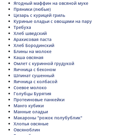
Ягодный маффин на овсяной муке
Пряники (любые)
Цезарь с курицей гриль
Куриные оладьи с овощами на пару
Требуха
Хлеб шведский
Арахисовая паста
Хлеб Бородинский
Блины на молоке
Каша овсяная
Омлет с куринной грудукой
Яичница с беконом
Шпинат сушенный
Яичница с колбасой
Соевое молоко
Голубцы Бурятия
Протеиновые панкейки
Манго кубики
Манные оладьи
Макароны "рожок полубублик"
Хлопья овсяные
Овсяноблин