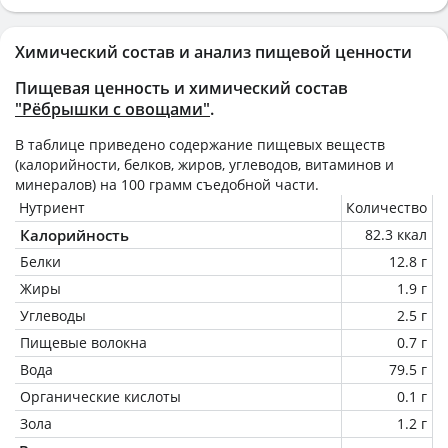
Химический состав и анализ пищевой ценности
Пищевая ценность и химический состав
"Рëбрышки с овощами"
.
В таблице приведено содержание пищевых веществ
(калорийности, белков, жиров, углеводов, витаминов и
минералов) на
100 грамм
съедобной части.
Нутриент
Количество
Калорийность
82.3 ккал
Белки
12.8 г
Жиры
1.9 г
Углеводы
2.5 г
Пищевые волокна
0.7 г
Вода
79.5 г
Органические кислоты
0.1 г
Зола
1.2 г