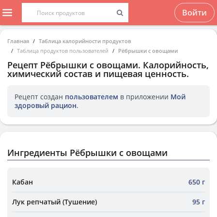
Войти
Главная
Таблица калорийности продуктов
Таблица продуктов пользователей
Рëбрышки с овощами
Рецепт
Рëбрышки с овощами
. Калорийность,
химический состав и пищевая ценность.
Рецепт создан
пользователем
в приложении
Мой
здоровый рацион
.
Ингредиенты Рëбрышки с овощами
Кабан
650 г
Лук репчатый (Тушение)
95 г