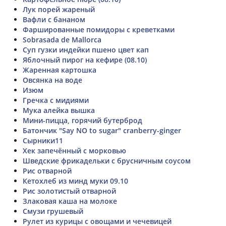
Лук порей жареный
Вафли с бананом
Фаршированные помидоры с креветками
Sobrasada de Mallorca
Суп гузки индейки пшено цвет кап
Яблочный пирог на кефире (08.10)
Жаренная картошка
Овсянка на воде
Изюм
Гречка с мидиями
Мука алейка вышка
Мини-пицца, горячий бутерброд
Батончик "Say NO to sugar" cranberry-ginger
Сырники11
Хек запечённый с морковью
Шведские фрикадельки с брусничным соусом
Рис отварной
Кетохлеб из минд муки 09.10
Рис золотистый отварной
Злаковая каша на молоке
Смузи грушевый
Рулет из курицы с овощами и чечевицей