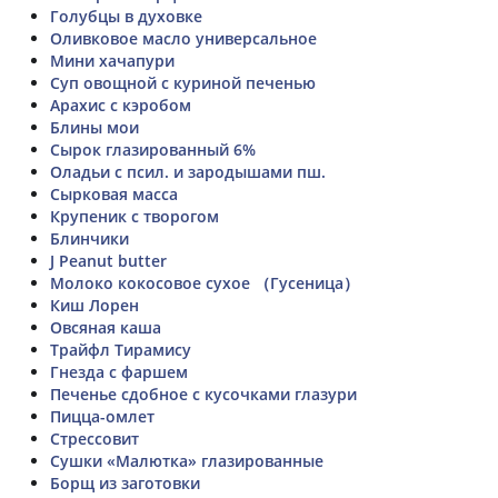
Голубцы в духовке
Оливковое масло универсальное
Мини хачапури
Суп овощной с куриной печенью
Арахис с кэробом
Блины мои
Сырок глазированный 6%
Оладьи с псил. и зародышами пш.
Сырковая масса
Крупеник с творогом
Блинчики
J Peanut butter
Молоко кокосовое сухое （Гусеница）
Киш Лорен
Овсяная каша
Трайфл Тирамису
Гнезда с фаршем
Печенье сдобное с кусочками глазури
Пицца-омлет
Стрессовит
Сушки «Малютка» глазированные
Борщ из заготовки