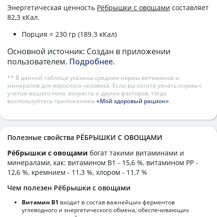
Энергетическая ценность
Рëбрышки с овощами
составляет
82,3 кКал.
Порция = 230 гр (189.3 кКал)
Основной источник: Создан в приложении
пользователем.
Подробнее
.
** В данной таблице указаны средние нормы витаминов и
минералов для взрослого человека. Если вы хотите узнать нормы с
учетом вашего пола, возраста и других факторов, тогда
воспользуйтесь приложением
«Мой здоровый рацион»
.
Полезные свойства РËБРЫШКИ С ОВОЩАМИ
Рëбрышки с овощами
богат такими витаминами и
минералами, как: витамином B1 - 15,6 %, витамином PP -
12,6 %, кремнием - 11,3 %, хлором - 11,7 %
Чем полезен Рëбрышки с овощами
Витамин В1
входит в состав важнейших ферментов
углеводного и энергетического обмена, обеспечивающих