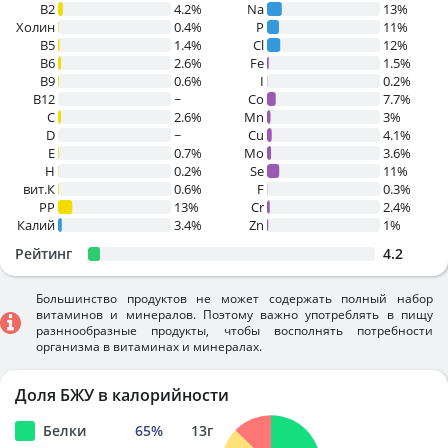
B2
4.2%
Na
13%
Холин
0.4%
P
11%
B5
1.4%
Cl
12%
B6
2.6%
Fe
1.5%
B9
0.6%
I
0.2%
B12
~
Co
7.7%
C
2.6%
Mn
3%
D
~
Cu
4.1%
E
0.7%
Mo
3.6%
H
0.2%
Se
11%
вит.К
0.6%
F
0.3%
PP
13%
Cr
2.4%
Калий
3.4%
Zn
1%
Рейтинг
4.2
Большинство продуктов не может содержать полный набор
витаминов и минералов. Поэтому важно употреблять в пищу
разннообразные продукты, чтобы восполнять потребности
организма в витаминах и минералах.
Доля БЖУ в калорийности
Белки
65
%
13
г