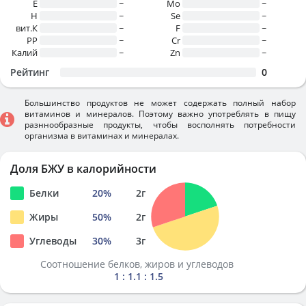
E
~
Mo
~
H
~
Se
~
вит.К
~
F
~
PP
~
Cr
~
Калий
~
Zn
~
Рейтинг
0
Большинство продуктов не может содержать полный набор
витаминов и минералов. Поэтому важно употреблять в пищу
разннообразные продукты, чтобы восполнять потребности
организма в витаминах и минералах.
Доля БЖУ в калорийности
Белки
20
%
2
г
Жиры
50
%
2
г
Углеводы
30
%
3
г
Соотношение белков, жиров и углеводов
1 : 1.1 : 1.5