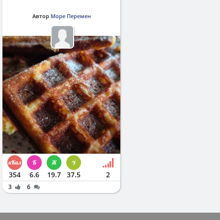
Автор
Море Перемен
354
6.6
19.7
37.5
2
3
6