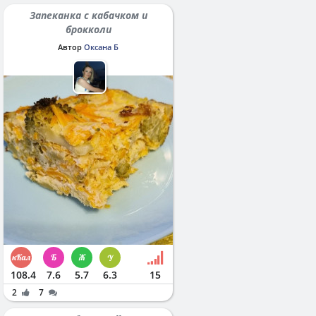
Запеканка с кабачком и
брокколи
Автор
Оксана Б
108.4
7.6
5.7
6.3
15
2
7