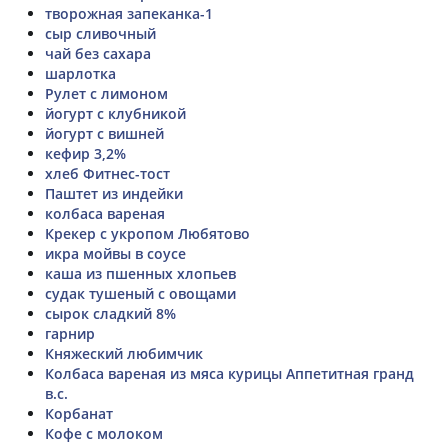
творожная запеканка-1
сыр сливочный
чай без сахара
шарлотка
Рулет с лимоном
йогурт с клубникой
йогурт с вишней
кефир 3,2%
хлеб Фитнес-тост
Паштет из индейки
колбаса вареная
Крекер с укропом Любятово
икра мойвы в соусе
каша из пшенных хлопьев
судак тушеный с овощами
сырок сладкий 8%
гарнир
Княжеский любимчик
Колбаса вареная из мяса курицы Аппетитная гранд
в.с.
Корбанат
Кофе с молоком