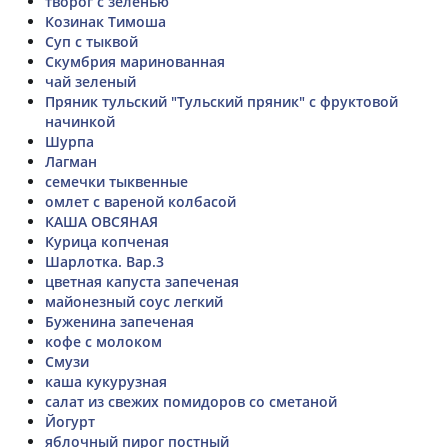
творог с зеленью
Козинак Тимоша
Суп с тыквой
Скумбрия маринованная
чай зеленый
Пряник тульский "Тульский пряник" с фруктовой
начинкой
Шурпа
Лагман
семечки тыквенные
омлет с вареной колбасой
КАША ОВСЯНАЯ
Курица копченая
Шарлотка. Вар.3
цветная капуста запеченая
майонезный соус легкий
Буженина запеченая
кофе с молоком
Смузи
каша кукурузная
салат из свежих помидоров со сметаной
Йогурт
яблочный пирог постный