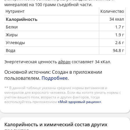
минералов) на
100 грамм
съедобной части.
Нутриент
Количество
Калорийность
34 ккал
Белки
1.7 г
Жиры
1.9 г
Углеводы
2.6 г
Вода
94.8 г
Энергетическая ценность
айран
составляет 34 кКал.
Основной источник: Создан в приложении
пользователем.
Подробнее
.
** В данной таблице указаны средние нормы витаминов и
минералов для взрослого человека. Если вы хотите узнать нормы с
учетом вашего пола, возраста и других факторов, тогда
воспользуйтесь приложением
«Мой здоровый рацион»
.
Калорийность и химический состав других