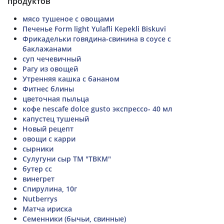
продуктов
мясо тушеное с овощами
Печенье Form light Yulafli Kepekli Biskuvi
Фрикадельки говядина-свинина в соусе с
баклажанами
суп чечевичный
Рагу из овощей
Утренняя кашка с бананом
Фитнес блины
цветочная пыльца
кофе nescafe dolce gusto экспрессо- 40 мл
капустец тушеный
Новый рецепт
овощи с карри
сырники
Сулугуни сыр ТМ "ТВКМ"
бутер сс
винегрет
Спирулина, 10г
Nutberrys
Матча ириска
Семенники (бычьи, свинные)