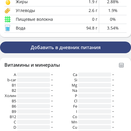
Жиры
1.9
г
2.88
%
Углеводы
2.6
г
1.9
%
Пищевые волокна
0
г
0
%
Вода
94.8
г
3.54
%
Добавить в дневник питания
Витамины и минералы
A
~
Ca
~
b-car
~
Si
~
В1
~
Mg
~
B2
~
Na
~
Холин
~
P
~
B5
~
Cl
~
B6
~
Fe
~
B9
~
I
~
B12
~
Co
~
C
~
Mn
~
D
~
Cu
~