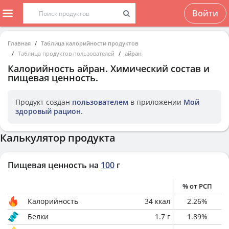
Войти
Главная
Таблица калорийности продуктов
Таблица продуктов пользователей
айран
Калорийность
айран
. Химический состав и
пищевая ценность.
Продукт создан
пользователем
в приложении
Мой
здоровый рацион
.
Калькулятор продукта
Пищевая ценность на
100
г
% от РСП
Калорийность
34
ккал
2.26
%
Белки
1.7
г
1.89
%