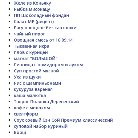
Желе из Коньяку
Рыбка мисокацу
ПП Шоколадный фондан
Салат МР (рецепт)
Рагу овощное без картошки
чайный пирог
Овощная смесь от 16.09.14
Тыквенная икра
плов с курицей
магнат "БОЛЬШОЙ"
Яичница с помидором и луком
Суп простой мясной
Уха из щуки
Рис с шампиньонами
кукуруза вареная
каша малютка
Творог Полянка Деревенский
кофе с молоком
свелтформ
Соус соевый Сэн Сой Премиум классический
суповой набор куриный
Борщ