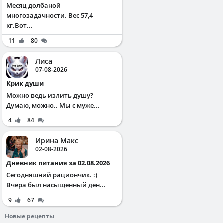
Месяц долбаной
многозадачности. Вес 57,4
кг.Вот...
11
80
Лиса
07-08-2026
Крик души
Можно ведь излить душу?
Думаю, можно.. Мы с муже...
4
84
Ирина Макс
02-08-2026
Дневник питания за 02.08.2026
Сегодняшний рациончик. :)
Вчера был насыщенный ден...
9
67
Новые рецепты