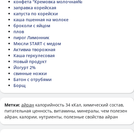
конфета "Кремовка молочная№
заправка корейская
капуста по корейски
каша пшенная на молоке
броколи с яйцом
плов
пирог Лимонник
Мюсли START с медом
Активиа творожная
Каша геркулесовая
Новый продукт
Йогурт 2%
свинные ножки
Батон с отрубями
Борщ
Метки:
айран
калорийность 34 кКал, химический состав,
питательная ценность, витамины, минералы, чем полезен
айран, калории, нутриенты, полезные свойства айран