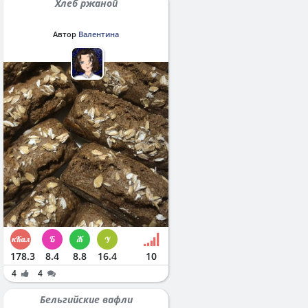
Хлеб ржаной
Автор
Валентина
178.3
8.4
8.8
16.4
10
4
4
Бельгийские вафли