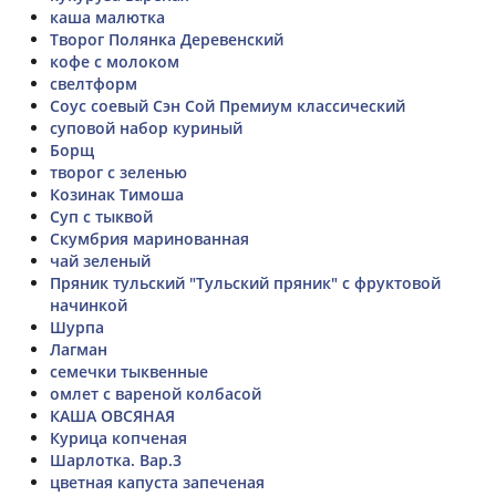
каша малютка
Творог Полянка Деревенский
кофе с молоком
свелтформ
Соус соевый Сэн Сой Премиум классический
суповой набор куриный
Борщ
творог с зеленью
Козинак Тимоша
Суп с тыквой
Скумбрия маринованная
чай зеленый
Пряник тульский "Тульский пряник" с фруктовой
начинкой
Шурпа
Лагман
семечки тыквенные
омлет с вареной колбасой
КАША ОВСЯНАЯ
Курица копченая
Шарлотка. Вар.3
цветная капуста запеченая