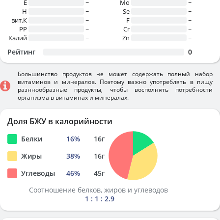
E
~
Mo
~
H
~
Se
~
вит.К
~
F
~
PP
~
Cr
~
Калий
~
Zn
~
Рейтинг
0
Большинство продуктов не может содержать полный набор
витаминов и минералов. Поэтому важно употреблять в пищу
разннообразные продукты, чтобы восполнять потребности
организма в витаминах и минералах.
Доля БЖУ в калорийности
Белки
16
%
16
г
Жиры
38
%
16
г
Углеводы
46
%
45
г
Соотношение белков, жиров и углеводов
1 : 1 : 2.9