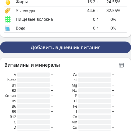
Жиры
16.2
г
24.55
%
Углеводы
44.6
г
32.55
%
Пищевые волокна
0
г
0
%
Вода
0
г
0
%
Добавить в дневник питания
Витамины и минералы
A
~
Ca
~
b-car
~
Si
~
В1
~
Mg
~
B2
~
Na
~
Холин
~
P
~
B5
~
Cl
~
B6
~
Fe
~
B9
~
I
~
B12
~
Co
~
C
~
Mn
~
D
~
Cu
~