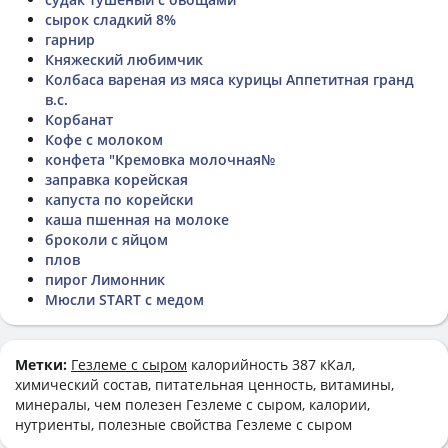
сырок сладкий 8%
гарнир
Княжеский любимчик
Колбаса вареная из мяса курицы Аппетитная гранд
в.с.
Корбанат
Кофе с молоком
конфета "Кремовка молочная№
заправка корейская
капуста по корейски
каша пшенная на молоке
броколи с яйцом
плов
пирог Лимонник
Мюсли START с медом
Метки:
Гезлеме с сыром
калорийность 387 кКал,
химический состав, питательная ценность, витамины,
минералы, чем полезен Гезлеме с сыром, калории,
нутриенты, полезные свойства Гезлеме с сыром