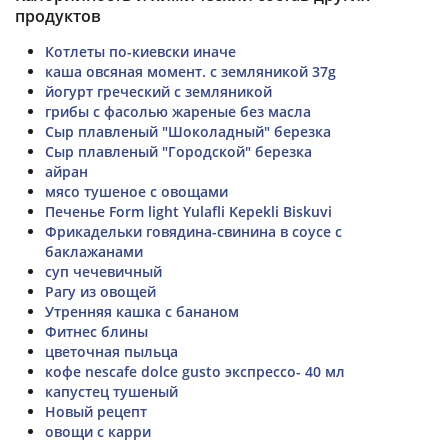
продуктов
Котлеты по-киевски иначе
каша овсяная момент. с земляникой 37g
йогурт греческий с земляникой
грибы с фасолью жареные без масла
Сыр плавленый "Шоколадный" березка
Сыр плавленый "Городской" березка
айран
мясо тушеное с овощами
Печенье Form light Yulafli Kepekli Biskuvi
Фрикадельки говядина-свинина в соусе с
баклажанами
суп чечевичный
Рагу из овощей
Утренняя кашка с бананом
Фитнес блины
цветочная пыльца
кофе nescafe dolce gusto экспрессо- 40 мл
капустец тушеный
Новый рецепт
овощи с карри