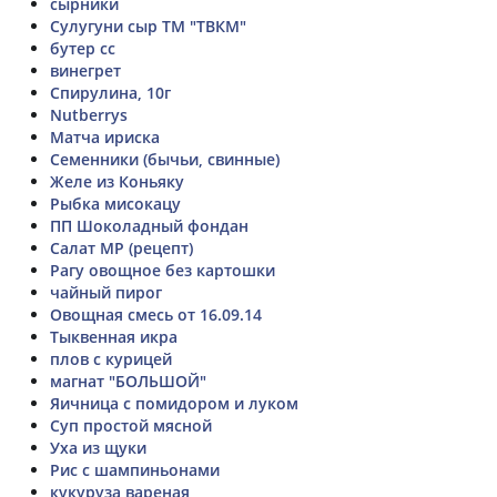
сырники
Сулугуни сыр ТМ "ТВКМ"
бутер сс
винегрет
Спирулина, 10г
Nutberrys
Матча ириска
Семенники (бычьи, свинные)
Желе из Коньяку
Рыбка мисокацу
ПП Шоколадный фондан
Салат МР (рецепт)
Рагу овощное без картошки
чайный пирог
Овощная смесь от 16.09.14
Тыквенная икра
плов с курицей
магнат "БОЛЬШОЙ"
Яичница с помидором и луком
Суп простой мясной
Уха из щуки
Рис с шампиньонами
кукуруза вареная