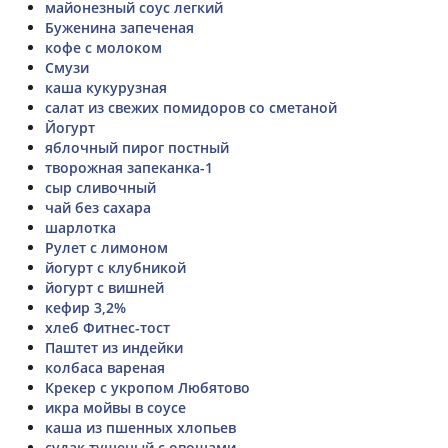
майонезный соус легкий
Буженина запеченая
кофе с молоком
Смузи
каша кукурузная
салат из свежих помидоров со сметаной
Йогурт
яблочный пирог постный
творожная запеканка-1
сыр сливочный
чай без сахара
шарлотка
Рулет с лимоном
йогурт с клубникой
йогурт с вишней
кефир 3,2%
хлеб Фитнес-тост
Паштет из индейки
колбаса вареная
Крекер с укропом Любятово
икра мойвы в соусе
каша из пшенных хлопьев
судак тушеный с овощами