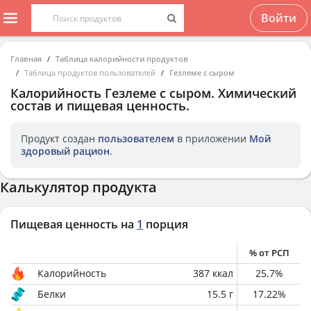
Войти
Главная
Таблица калорийности продуктов
Таблица продуктов пользователей
Гезлеме с сыром
Калорийность
Гезлеме с сыром
. Химический
состав и пищевая ценность.
Продукт создан
пользователем
в приложении
Мой
здоровый рацион
.
Калькулятор продукта
Пищевая ценность на
1
порция
% от РСП
Калорийность
387
ккал
25.7
%
Белки
15.5
г
17.22
%