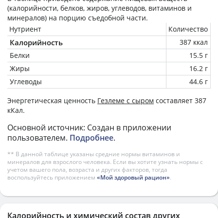
(калорийности, белков, жиров, углеводов, витаминов и
минералов) на
порцию
съедобной части.
Нутриент
Количество
Калорийность
387 ккал
Белки
15.5 г
Жиры
16.2 г
Углеводы
44.6 г
Энергетическая ценность
Гезлеме с сыром
составляет 387
кКал.
Основной источник: Создан в приложении
пользователем.
Подробнее
.
** В данной таблице указаны средние нормы витаминов и
минералов для взрослого человека. Если вы хотите узнать нормы с
учетом вашего пола, возраста и других факторов, тогда
воспользуйтесь приложением
«Мой здоровый рацион»
.
Калорийность и химический состав других