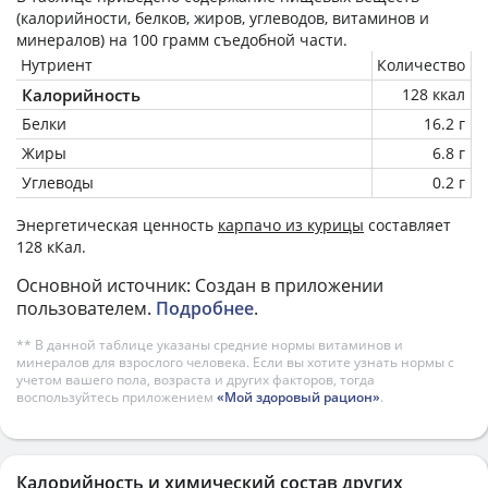
(калорийности, белков, жиров, углеводов, витаминов и
минералов) на
100 грамм
съедобной части.
Нутриент
Количество
Калорийность
128 ккал
Белки
16.2 г
Жиры
6.8 г
Углеводы
0.2 г
Энергетическая ценность
карпачо из курицы
составляет
128 кКал.
Основной источник: Создан в приложении
пользователем.
Подробнее
.
** В данной таблице указаны средние нормы витаминов и
минералов для взрослого человека. Если вы хотите узнать нормы с
учетом вашего пола, возраста и других факторов, тогда
воспользуйтесь приложением
«Мой здоровый рацион»
.
Калорийность и химический состав других