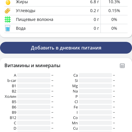
Жиры
6.8
г
10.3
%
Углеводы
0.2
г
0.15
%
Пищевые волокна
0
г
0
%
Вода
0
г
0
%
Добавить в дневник питания
Витамины и минералы
A
~
Ca
~
b-car
~
Si
~
В1
~
Mg
~
B2
~
Na
~
Холин
~
P
~
B5
~
Cl
~
B6
~
Fe
~
B9
~
I
~
B12
~
Co
~
C
~
Mn
~
D
~
Cu
~