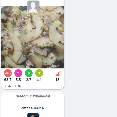
63.7
5.5
2.7
4.1
13
2
3
Омлет с кабачком
Автор
Оксана Б