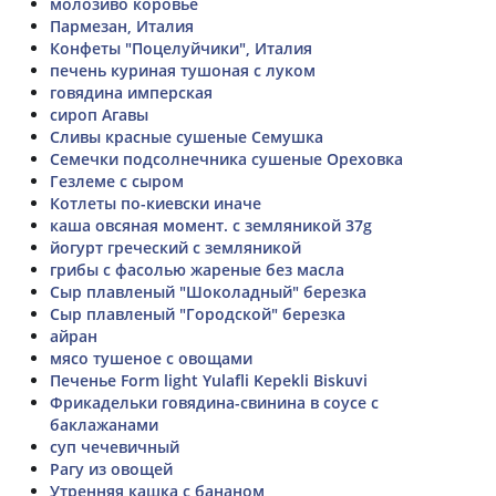
молозиво коровье
Пармезан, Италия
Конфеты "Поцелуйчики", Италия
печень куриная тушоная с луком
говядина имперская
сироп Агавы
Сливы красные сушеные Семушка
Семечки подсолнечника сушеные Ореховка
Гезлеме с сыром
Котлеты по-киевски иначе
каша овсяная момент. с земляникой 37g
йогурт греческий с земляникой
грибы с фасолью жареные без масла
Сыр плавленый "Шоколадный" березка
Сыр плавленый "Городской" березка
айран
мясо тушеное с овощами
Печенье Form light Yulafli Kepekli Biskuvi
Фрикадельки говядина-свинина в соусе с
баклажанами
суп чечевичный
Рагу из овощей
Утренняя кашка с бананом