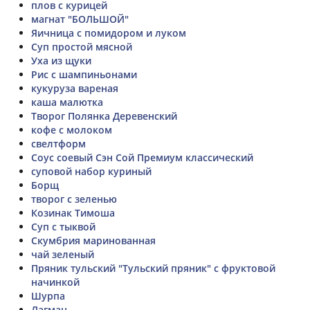
плов с курицей
магнат "БОЛЬШОЙ"
Яичница с помидором и луком
Суп простой мясной
Уха из щуки
Рис с шампиньонами
кукуруза вареная
каша малютка
Творог Полянка Деревенский
кофе с молоком
свелтформ
Соус соевый Сэн Сой Премиум классический
суповой набор куриный
Борщ
творог с зеленью
Козинак Тимоша
Суп с тыквой
Скумбрия маринованная
чай зеленый
Пряник тульский "Тульский пряник" с фруктовой
начинкой
Шурпа
Лагман