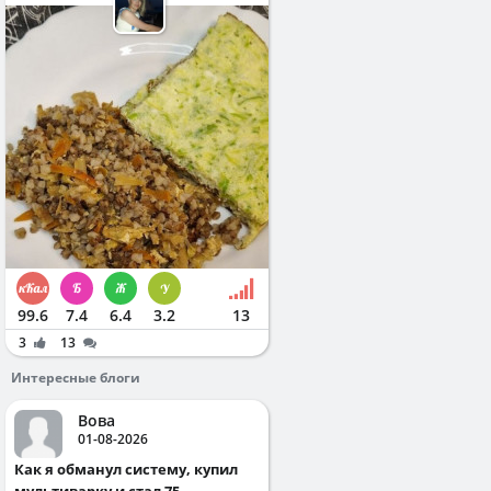
99.6
7.4
6.4
3.2
13
3
13
Интересные блоги
Вова
01-08-2026
Как я обманул систему, купил
мультиварку и стал 75...