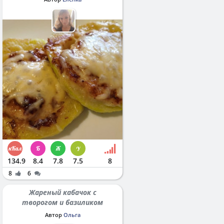
134.9
8.4
7.8
7.5
8
8
6
Жареный кабачок с
творогом и базиликом
Автор
Ольга