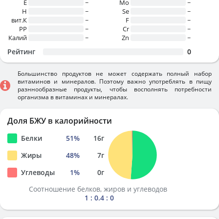
E
~
Mo
~
H
~
Se
~
вит.К
~
F
~
PP
~
Cr
~
Калий
~
Zn
~
Рейтинг
0
Большинство продуктов не может содержать полный набор
витаминов и минералов. Поэтому важно употреблять в пищу
разннообразные продукты, чтобы восполнять потребности
организма в витаминах и минералах.
Доля БЖУ в калорийности
Белки
51
%
16
г
Жиры
48
%
7
г
Углеводы
1
%
0
г
Соотношение белков, жиров и углеводов
1 : 0.4 : 0