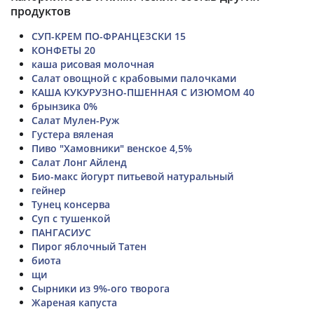
продуктов
СУП-КРЕМ ПО-ФРАНЦЕЗСКИ 15
КОНФЕТЫ 20
каша рисовая молочная
Салат овощной с крабовыми палочками
КАША КУКУРУЗНО-ПШЕННАЯ С ИЗЮМОМ 40
брынзика 0%
Салат Мулен-Руж
Густера вяленая
Пиво "Хамовники" венское 4,5%
Салат Лонг Айленд
Био-макс йогурт питьевой натуральный
гейнер
Тунец консерва
Суп с тушенкой
ПАНГАСИУС
Пирог яблочный Татен
биота
щи
Сырники из 9%-ого творога
Жареная капуста