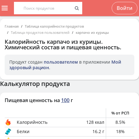
Войти
Главная
Таблица калорийности продуктов
Таблица продуктов пользователей
карпачо из курицы
Калорийность
карпачо из курицы
.
Химический состав и пищевая ценность.
Продукт создан
пользователем
в приложении
Мой
здоровый рацион
.
Калькулятор продукта
Пищевая ценность на
100
г
% от РСП
Калорийность
128
ккал
8.5
%
Белки
16.2
г
18
%