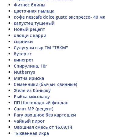
Фитнес блины
цветочная пыльца
кофе nescafe dolce gusto экспрессо- 40 мл
капустец тушеный
Новый рецепт
овощи с карри
сырники
Сулугуни сыр ТМ "ТВКМ"
бутер сс
винегрет
Спирулина, 10г
Nutberrys
Матча ириска
Семенники (бычьи, свинные)
Желе из Коньяку
Рыбка мисокацу
ПП Шоколадный фондан
Салат МР (рецепт)
Рагу овощное без картошки
чайный пирог
Овощная смесь от 16.09.14
Тыквенная икра