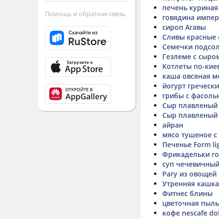
печень куриная
Помощь и обратная связь
говядина импер
сироп Агавы
Сливы красные
Семечки подсо
Гезлеме с сыро
Котлеты по-кие
каша овсяная м
йогурт греческ
грибы с фасоль
Сыр плавленый
Сыр плавленый 
айран
мясо тушеное 
Печенье Form lig
Фрикадельки го
суп чечевичны
Рагу из овощей
Утренняя кашка
Фитнес блины
цветочная пыл
кофе nescafe do