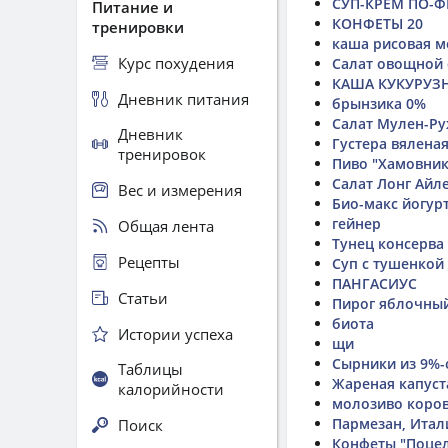
СУП-КРЕМ ПО-Ф
Питание и
КОНФЕТЫ 20
тренировки
каша рисовая 
Курс похудения
Салат овощной
КАША КУКУРУЗ
Дневник питания
брынзика 0%
Салат Мулен-Р
Дневник
Густера вялена
тренировок
Пиво "Хамовник
Салат Лонг Айл
Вес и измерения
Био-макс йогур
гейнер
Общая лента
Тунец консерва
Рецепты
Суп с тушенкой
ПАНГАСИУС
Статьи
Пирог яблочный
биота
Истории успеха
щи
Сырники из 9%-
Таблицы
Жареная капуст
калорийности
молозиво коро
Пармезан, Итал
Поиск
Конфеты "Поцел