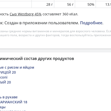
28 г
56 г
50%
13
ность
Сыр Westberg 45%
составляет 360 кКал.
к: Создан в приложении пользователем.
Подробнее
.
азаны средние нормы витаминов и минералов для взрослого человека. Есл
вашего пола, возраста и других факторов, тогда воспользуйтесь приложен
имический состав других продуктов
е с рисом и яйцом
РИЦЕЙ 20
coni
ЫЙ 20
ь в рукаве
ТАРИАНСКИЙ 18
ицы