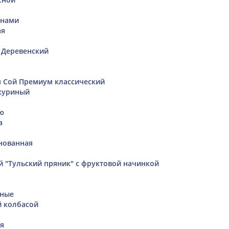
онами
ая
 Деревенский
м
н Сой Премиум классический
куриный
ью
а
нованная
й "Тульский пряник" с фруктовой начинкой
нные
й колбасой
я