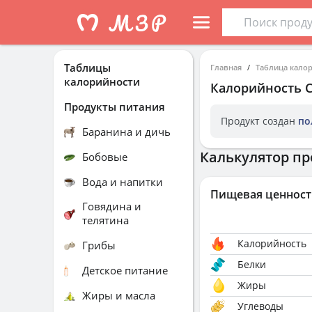
Таблицы
Главная
Таблица кало
калорийности
Калорийность
Продукты питания
Продукт создан
по
Баранина и дичь
Калькулятор пр
Бобовые
Вода и напитки
Пищевая ценност
Говядина и
телятина
Калорийность
Грибы
Белки
Детское питание
Жиры
Жиры и масла
Углеводы