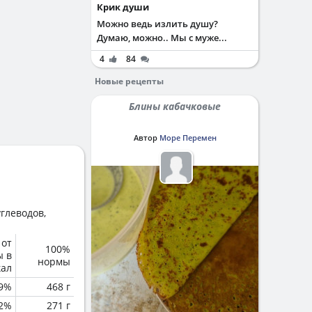
Крик души
Можно ведь излить душу?
Думаю, можно.. Мы с муже...
4
84
Новые рецепты
Блины кабачковые
Автор
Море Перемен
глеводов,
 от
100%
ы в
нормы
кал
.9%
468 г
.2%
271 г