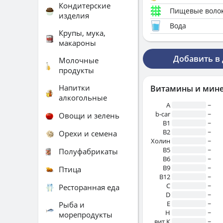
Кондитерские
Пищевые воло
изделия
Вода
Крупы, мука,
макароны
Добавить в
Молочные
продукты
Напитки
Витамины и мин
алкогольные
A
~
b-car
~
Овощи и зелень
В1
~
B2
~
Орехи и семена
Холин
~
B5
~
Полуфабрикаты
B6
~
B9
~
Птица
B12
~
C
~
Ресторанная еда
D
~
E
~
Рыба и
H
~
морепродукты
вит.К
~