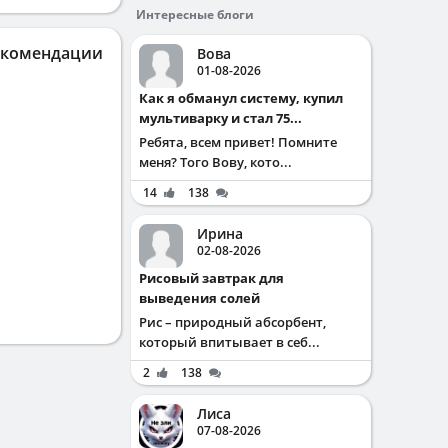
Интересные блоги
екомендации
Вова
01-08-2026
Как я обманул систему, купил
мультиварку и стал 75...
Ребята, всем привет! Помните
меня? Того Вову, кото...
14
138
Ирина
02-08-2026
Рисовый завтрак для
выведения солей
Рис – природный абсорбент,
который впитывает в себ...
2
138
Лиса
07-08-2026