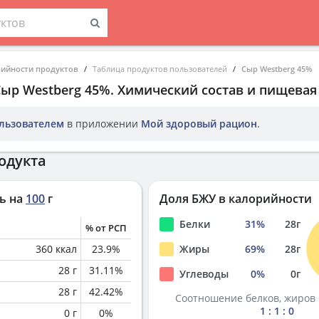
рийности продуктов
Таблица продуктов пользователей
Сыр Westberg 45%
Сыр Westberg 45%
. Химический состав и пищевая
льзователем
в приложении
Мой здоровый рацион
.
одукта
ь на
100
г
Доля БЖУ в калорийности
Белки
31
%
28
г
% от РСП
360
ккал
23.9
%
Жиры
69
%
28
г
28
г
31.11
%
Углеводы
0
%
0
г
28
г
42.42
%
Соотношение белков, жиров 
1 : 1 : 0
0
г
0
%