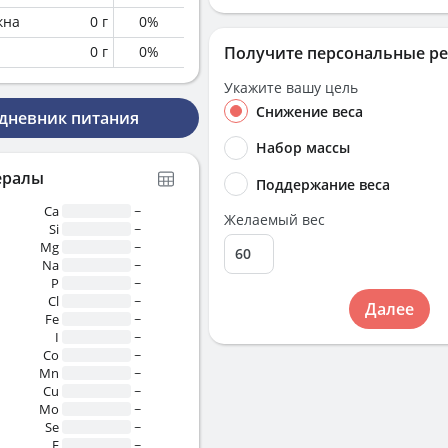
кна
0
г
0
%
0
г
0
%
Получите персональные р
Укажите вашу цель
Снижение веса
 дневник питания
Набор массы
ералы
Поддержание веса
Ca
~
Желаемый вес
Si
~
Mg
~
Na
~
P
~
Cl
~
Далее
Fe
~
I
~
Co
~
Mn
~
Cu
~
Mo
~
Se
~
F
~