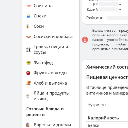
PP
~
Свинина
Калий
~
Снеки
Рейтинг
Соки
Большинство прод
полный набор вита
Сосиски и колбаса
важно употребля
продукты, чтобы
Травы, специи и
организма в витами
соусы
Фаст-фуд
Химический сост
Фрукты и ягоды
Пищевая ценност
Хлеб и выпечка
В таблице приведено
Яйца и продукты
витаминов и минера
из яиц
Нутриент
Готовые блюда и
рецепты
Калорийность
Варенье и джемы
Белки