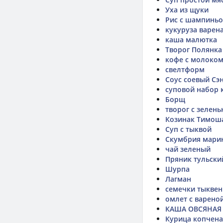
Уха из щуки
Рис с шампинь
кукуруза варен
каша малютка
Творог Полянка
кофе с молоко
свелтформ
Соус соевый Сэ
суповой набор 
Борщ
творог с зелен
Козинак Тимош
Суп с тыквой
Скумбрия мари
чай зеленый
Пряник тульски
Шурпа
Лагман
семечки тыкве
омлет с варено
КАША ОВСЯНАЯ
Курица копчена