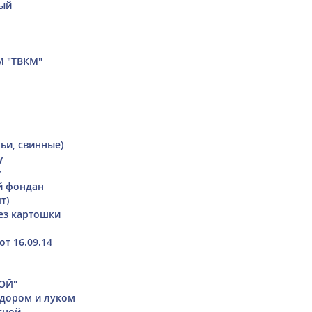
ный
М "ТВКМ"
ьи, свинные)
у
у
й фондан
т)
ез картошки
т 16.09.14
ОЙ"
идором и луком
сной