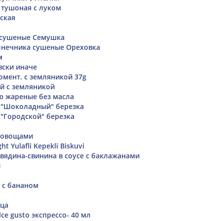
 тушоная с луком
ская
 сушеные Семушка
лнечника сушеные Ореховка
м
вски иначе
омент. с земляникой 37g
ий с земляникой
ю жареные без масла
 "Шоколадный" березка
"Городской" березка
с овощами
ht Yulafli Kepekli Biskuvi
вядина-свинина в соусе с баклажанами
й
 с бананом
ьца
lce gusto экспрессо- 40 мл