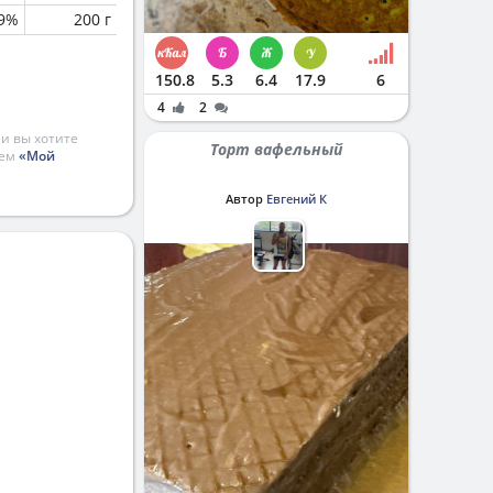
.9%
200 г
150.8
5.3
6.4
17.9
6
4
2
и вы хотите
Торт вафельный
ием
«Мой
Автор
Евгений К