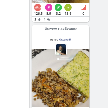
126.5
8.9
3.2
13.9
0
2
4
Омлет с кабачком
Автор
Оксана Б