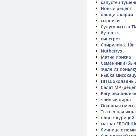
капустец туше
Новый рецепт
овощи с карри
сырники
Сулугуни сыр Т
бутер сс
винегрет
Спирулина, 10г
Nutberrys
Матча ириска
Семенники (быч
Желе из Коньяк
Рыбка мисокац
ПП Шоколадны
Салат МР (рецеп
Рагу овощное б
чайный пирог
Овощная смесь о
Тыквенная икра
плов с курицей
магнат "БОЛЬШ
Яичница с пом
Суп простой мя