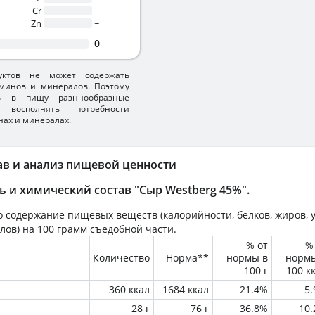
Cr
~
Zn
~
0
уктов не может содержать
минов и минералов. Поэтому
ть в пищу разннообразные
 восполнять потребности
нах и минералах.
ав и анализ пищевой ценности
ь и химический состав
"Сыр Westberg 45%"
.
 содержание пищевых веществ (калорийности, белков, жиров, у
лов) на
100 грамм
съедобной части.
% от
%
Количество
Норма**
нормы в
норм
100 г
100 к
360 ккал
1684 ккал
21.4%
5
28 г
76 г
36.8%
10