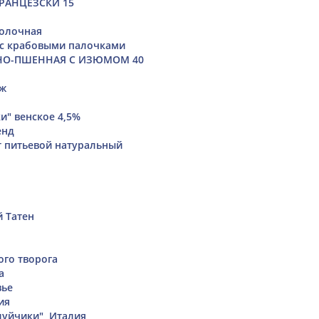
РАНЦЕЗСКИ 15
молочная
 с крабовыми палочками
НО-ПШЕННАЯ С ИЗЮМОМ 40
уж
я
и" венское 4,5%
енд
т питьевой натуральный
 Татен
ого творога
а
вье
ия
уйчики", Италия