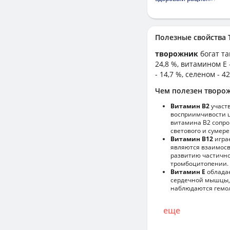
Полезные свойств
творожник
богат т
24,8 %, витамином E 
- 14,7 %, селеном - 4
Чем полезен творо
Витамин В2
участ
восприимчивости ц
витамина В2 сопро
светового и сумере
Витамин В12
игра
являются взаимосв
развитию частично
тромбоцитопении.
Витамин Е
обладае
сердечной мышцы,
наблюдаются гемол
еще