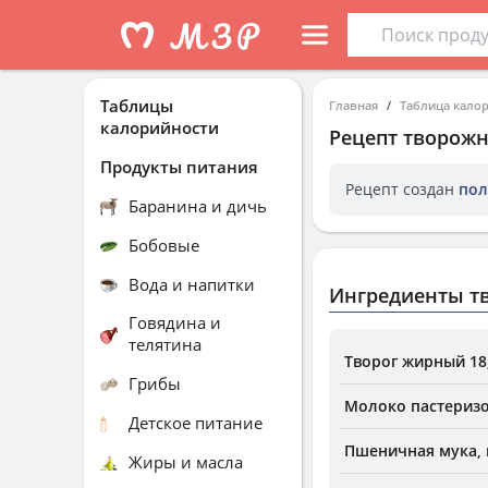
Таблицы
Главная
Таблица кало
калорийности
Рецепт
творож
Продукты питания
Рецепт создан
пол
Баранина и дичь
Бобовые
Вода и напитки
Ингредиенты т
Говядина и
телятина
Творог жирный 18
Грибы
Молоко пастеризо
Детское питание
Пшеничная мука, 
Жиры и масла