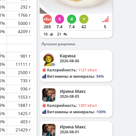
.5%
292 г
.1%
1766 г
.7%
5000 г
265
7.4
7.4
42
5
.9%
4209 г
10
21
Лучшие рационы
Карина
.7%
981 г
2026-08-06
.3%
11111 г
Калорийность:
1121 кКал
.5%
2500 г
Витамины и минералы:
94%
5%
735 г
.9%
936 г
Ирина Макс
2026-08-05
.3%
1553 г
.9%
1887 г
Калорийность:
1397 кКал
Витамины и минералы:
100%
.6%
1425 г
9%
403 г
Ирина Макс
.2%
21429 г
2026-08-01