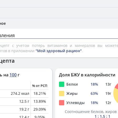
ное
вления
рецепт с учетом потерь витаминов и минералов вы може
птов в приложении
"Мой здоровый рацион"
.
цепта
ь на
100
г
Доля БЖУ в калорийности
Белки
18
%
13
г
% от РСП
274.2
ккал
18.21
%
Жиры
63
%
19
г
12.5
г
13.89
%
Углеводы
18
%
12
г
19.2
г
29.09
%
Соотношение белков, жиров 
1 : 1.5 : 1
12.4
г
9.05
%