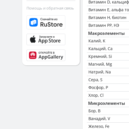
Витамин D, кальци
Помощь и обратная связь
Витамин Е, альфа т
Витамин Н, биотин
Витамин РР, НЭ
Макроэлементы
Калий, K
Кальций, Ca
Кремний, Si
Магний, Mg
Натрий, Na
Сера, S
Фосфор, P
Хлор, Cl
Микроэлементы
Бор, B
Ванадий, V
Железо, Fe