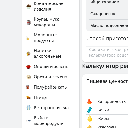
Яйцо куриное
Кондитерские
изделия
Сахар песок
Крупы, мука,
макароны
Масло подсолнеч
Молочные
Способ пригото
продукты
Составить свой 
Напитки
калькулятора реце
алкогольные
Калькулятор ре
Овощи и зелень
Орехи и семена
Пищевая ценност
Полуфабрикаты
Птица
Калорийность
Ресторанная еда
Белки
Рыба и
Жиры
морепродукты
Углеводы