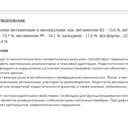
а ТВОРОЖНИК
акими витаминами и минералами, как: витамином B2 - 13,6 %, ви
- 19,7 %, витамином PP - 16,1 %, кальцием - 11,6 %, фосфором - 2
2,4 %
жник
вует в окислительно-восстановительных реакциях, способствует повышен
вета зрительным анализатором и темновой адаптации. Недостаточное п
вождается нарушением состояния кожных покровов, слизистых оболочек
чного зрения.
ет важную роль в метаболизме и превращениях аминокислот. Фолат и ви
язанными витаминами, участвуют в кроветворении. Недостаток витамина
й или вторичной недостаточности фолатов, а также анемии, лейкопении,
т антиоксидантными свойствами, необходим для функционирования пол
 является универсальным стабилизатором клеточных мембран. При дефи
из эритроцитов, неврологические нарушения.