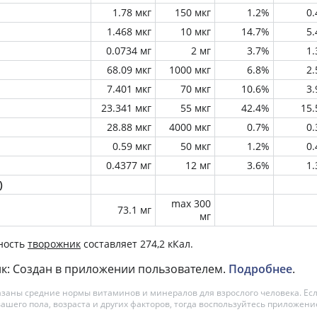
1.78 мкг
150 мкг
1.2%
0
1.468 мкг
10 мкг
14.7%
5
0.0734 мг
2 мг
3.7%
1
68.09 мкг
1000 мкг
6.8%
2
7.401 мкг
70 мкг
10.6%
3
23.341 мкг
55 мкг
42.4%
15
28.88 мкг
4000 мкг
0.7%
0
0.59 мкг
50 мкг
1.2%
0
0.4377 мг
12 мг
3.6%
1
)
max 300
73.1 мг
мг
ность
творожник
составляет 274,2 кКал.
к: Создан в приложении пользователем.
Подробнее
.
азаны средние нормы витаминов и минералов для взрослого человека. Есл
вашего пола, возраста и других факторов, тогда воспользуйтесь приложен