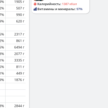
.9%
1905 г
Калорийность:
1387 кКал
.2%
507 г
Витамины и минералы:
97%
.7%
990 г
.9%
620 г
.6%
2317 г
.2%
861 г
.5%
6494 г
.8%
2077 г
.1%
3335 г
.5%
811 г
.1%
449 г
.9%
1876 г
.3%
2844 г