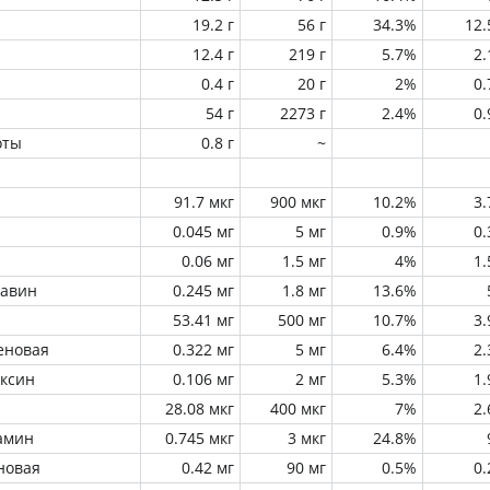
19.2 г
56 г
34.3%
12
12.4 г
219 г
5.7%
2
0.4 г
20 г
2%
0
54 г
2273 г
2.4%
0
оты
0.8 г
~
91.7 мкг
900 мкг
10.2%
3
0.045 мг
5 мг
0.9%
0
0.06 мг
1.5 мг
4%
1
лавин
0.245 мг
1.8 мг
13.6%
53.41 мг
500 мг
10.7%
3
еновая
0.322 мг
5 мг
6.4%
2
оксин
0.106 мг
2 мг
5.3%
1
28.08 мкг
400 мкг
7%
2
амин
0.745 мкг
3 мкг
24.8%
новая
0.42 мг
90 мг
0.5%
0