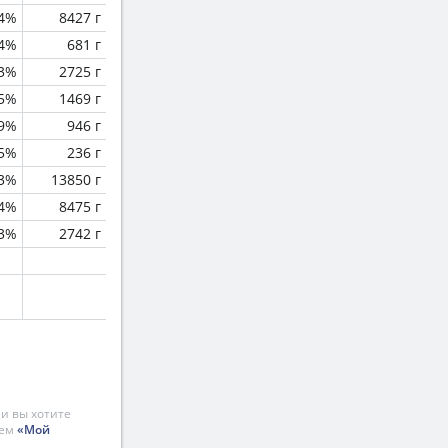
.4%
8427 г
.4%
681 г
.3%
2725 г
.5%
1469 г
.9%
946 г
.5%
236 г
.3%
13850 г
.4%
8475 г
.3%
2742 г
и вы хотите
ием
«Мой