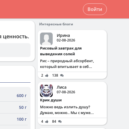
Войти
Интересные блоги
Ирина
я ценность.
02-08-2026
Рисовый завтрак для
выведения солей
Рис – природный абсорбент,
который впитывает в себ...
2
138
Лиса
07-08-2026
600 г
Крик души
Можно ведь излить душу?
50 г
Думаю, можно.. Мы с муже...
100 г
4
84