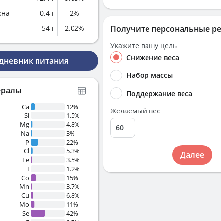
кна
0.4
г
2
%
54
г
2.02
%
Получите персональные р
Укажите вашу цель
Снижение веса
 дневник питания
Набор массы
ералы
Поддержание веса
Ca
12%
Желаемый вес
Si
1.5%
Mg
4.8%
Na
3%
P
22%
Cl
5.3%
Далее
Fe
3.5%
I
1.2%
Co
15%
Mn
3.7%
Cu
6.8%
Mo
11%
Se
42%