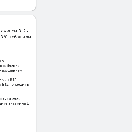
тамином B12 -
2,3 %, кобальтом
ию
отребление
, нарушением
тамин В12
 В12 приводит к
овых желез,
ците витамина Е