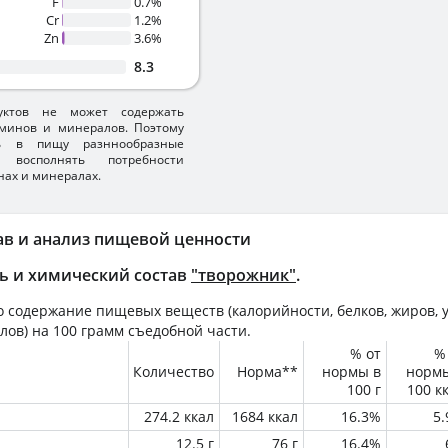
F
0.7%
Cr
1.2%
Zn
3.6%
8.3
уктов не может содержать
минов и минералов. Поэтому
ть в пищу разннообразные
 восполнять потребности
нах и минералах.
ав и анализ пищевой ценности
ь и химический состав
"творожник"
.
 содержание пищевых веществ (калорийности, белков, жиров, у
лов) на
100 грамм
съедобной части.
% от
%
Количество
Норма**
нормы в
норм
100 г
100 к
274.2 ккал
1684 ккал
16.3%
5
12.5 г
76 г
16.4%