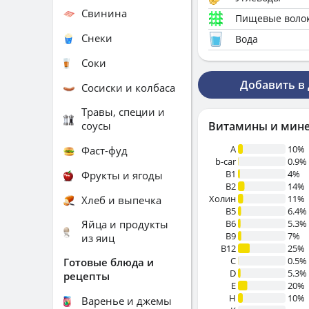
Свинина
Пищевые воло
Снеки
Вода
Соки
Добавить в
Сосиски и колбаса
Травы, специи и
соусы
Витамины и мин
A
10%
Фаст-фуд
b-car
0.9%
В1
4%
Фрукты и ягоды
B2
14%
Холин
11%
Хлеб и выпечка
B5
6.4%
Яйца и продукты
B6
5.3%
B9
7%
из яиц
B12
25%
C
0.5%
Готовые блюда и
D
5.3%
рецепты
E
20%
H
10%
Варенье и джемы