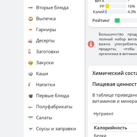
вит.К
~
PP
16%
Вторые блюда
Калий
4.3%
Выпечка
Рейтинг
Гарниры
Большинство прод
полный набор вита
Десерты
важно употребля
продукты, чтобы
Заготовки
организма в витами
Закуски
Химический сост
Каши
Пищевая ценност
Напитки
В таблице приведено
Первые блюда
витаминов и минера
Полуфабрикаты
Нутриент
Салаты
Калорийность
Соусы и заправки
Белки