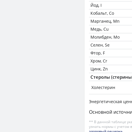
Йод, I
Кобальт, Co
Марганец, Mn
Медь, Cu
Молибден, Mo
Селен, Se
Фтор, F
Хром, Cr
Цинк, Zn
Стеролы (стерины
Холестерин
Энергетическая цен
Основной источни
** В данной таблице ук
узнать нормы с учетом 
здоровый рацион»
.