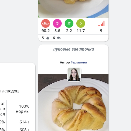
90.2
5.6
2.2
11.7
9
5
6
Луковые завиточки
Автор
Гермиона
глеводов,
 от
100%
ы в
нормы
кал
.9%
614 г
6%
608 г