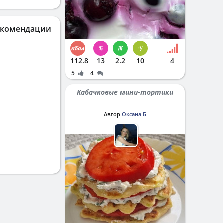
екомендации
112.8
13
2.2
10
4
5
4
Кабачковые мини-тортики
Автор
Оксана Б