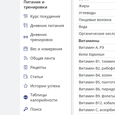
Питание и
Жиры
тренировки
Углеводы
Курс похудения
Пищевые волокна
Дневник питания
Вода
Органические кисл
Дневник
тренировок
Витамины
Витамин А, РЭ
Вес и измерения
бета Каротин
Общая лента
Витамин В1, тиамин
Рецепты
Витамин В2, рибоф
Витамин В4, холин
Статьи
Витамин В5, пантот
Истории успеха
Витамин В6, пирид
Таблицы
Витамин В9, фолаты
калорийности
Витамин В12, кобал
Поиск
Витамин C, аскорби