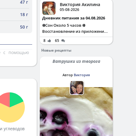
47 г
Виктория Акилина
05-08-2026
18 г
Дневник питания за 04.08.2026
❄️Сон Около 5 часов ❄️
50 г
Восстановление из приложени...
8
65
Новые рецепты
те с помощью
Ватрушки из творога
Автор
Виктория
и углеводов