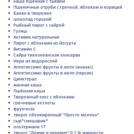
каша пшенная с тыквой
Пшеничные отруби с гречкой, яблоком и корицей
Банан в творожке
шоколад горький
Рыбный пирог с сайрой
Гуляш
Активиа натуральная
Пирог с яблоками из йогурта
Витамин С
Сайра тихоокеанская консерва
Икра из водорослей
Аппетиссимо фрукты в желе (ананас)
Аппетиссимо фрукты в желе (персик)
Цинктерал
манная каша
Пшённая каша
Творожный кекс с яблоками
гречневые котлеты
фрунчоза
творог обезжиренный "Просто молоко"
сыр*смешарик*
ольтермани 17
творог "Домик в деревне" 0,2 % жирности