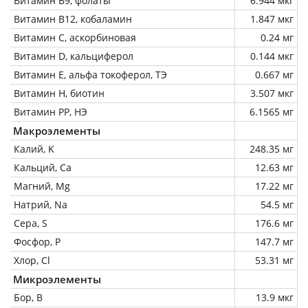
Витамин В9, фолаты
6.944 мкг
Витамин В12, кобаламин
1.847 мкг
Витамин C, аскорбиновая
0.24 мг
Витамин D, кальциферол
0.144 мкг
Витамин Е, альфа токоферол, ТЭ
0.667 мг
Витамин Н, биотин
3.507 мкг
Витамин РР, НЭ
6.1565 мг
Макроэлементы
Калий, K
248.35 мг
Кальций, Ca
12.63 мг
Магний, Mg
17.22 мг
Натрий, Na
54.5 мг
Сера, S
176.6 мг
Фосфор, P
147.7 мг
Хлор, Cl
53.31 мг
Микроэлементы
Бор, B
13.9 мкг