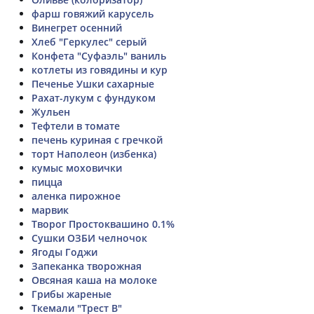
фарш говяжий карусель
Винегрет осенний
Хлеб "Геркулес" серый
Конфета "Суфаэль" ваниль
котлеты из говядины и кур
Печенье Ушки сахарные
Рахат-лукум с фундуком
Жульен
Тефтели в томате
печень куриная с гречкой
торт Наполеон (избенка)
кумыс моховички
пицца
аленка пирожное
марвик
Творог Простоквашино 0.1%
Сушки ОЗБИ челночок
Ягоды Годжи
Запеканка творожная
Овсяная каша на молоке
Грибы жареные
Ткемали "Трест В"