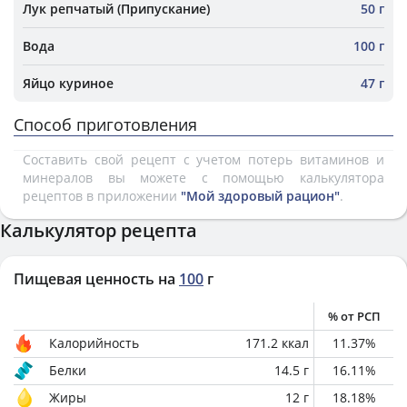
Лук репчатый (Припускание)
50 г
Вода
100 г
Яйцо куриное
47 г
Способ приготовления
Составить свой рецепт с учетом потерь витаминов и
минералов вы можете с помощью калькулятора
рецептов в приложении
"Мой здоровый рацион"
.
Калькулятор рецепта
Пищевая ценность на
100
г
% от РСП
Калорийность
171.2
ккал
11.37
%
Белки
14.5
г
16.11
%
Жиры
12
г
18.18
%