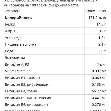
(калорийности, белков, жиров, углеводов, витаминов и
минералов) на
100 грамм
съедобной части.
Нутриент
Количество
Калорийность
171.2 ккал
Белки
14.5 г
Жиры
12 г
Углеводы
1.2 г
Пищевые волокна
2.1 г
Вода
69 г
Витамины
Витамин А, РЭ
17 мкг
бета Каротин
0.004 мг
Витамин В1, тиамин
0.049 мг
Витамин В2, рибофлавин
0.135 мг
Витамин В4, холин
65.27 мг
Витамин В5, пантотеновая
0.441 мг
Витамин В6, пиридоксин
0.276 мг