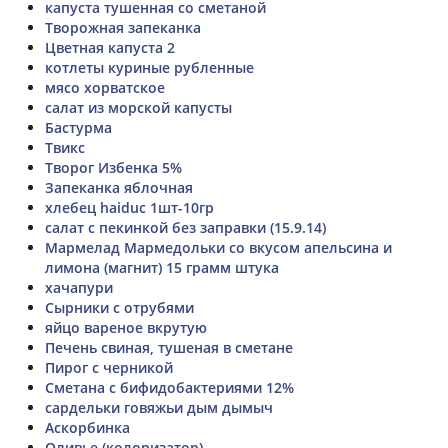
капуста тушенная со сметаной
Творожная запеканка
Цветная капуста 2
котлеты куриные рубленные
мясо хорватское
салат из морской капусты
Бастурма
Твикс
Творог Избенка 5%
Запеканка яблочная
хлебец haiduc 1шт-10гр
салат с пекинкой без заправки (15.9.14)
Мармелад Мармедольки со вкусом апельсина и
лимона (магнит) 15 грамм штука
хачапури
Сырники с отрубями
яйцо вареное вкрутую
Печень свиная, тушеная в сметане
Пирог с черникой
Сметана с бифидобактериями 12%
сардельки говяжьи дым дымыч
Аскорбинка
Оливье (колоризатор)