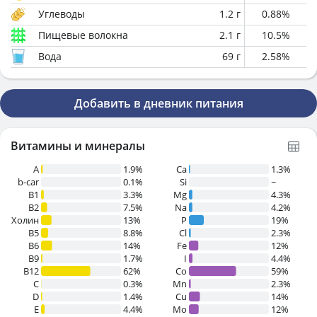
Углеводы
1.2
г
0.88
%
Пищевые волокна
2.1
г
10.5
%
Вода
69
г
2.58
%
Добавить в дневник питания
Витамины и минералы
A
1.9%
Ca
1.3%
b-car
0.1%
Si
~
В1
3.3%
Mg
4.3%
B2
7.5%
Na
4.2%
Холин
13%
P
19%
B5
8.8%
Cl
2.3%
B6
14%
Fe
12%
B9
1.7%
I
4.4%
B12
62%
Co
59%
C
0.3%
Mn
2.3%
D
1.4%
Cu
14%
E
4.4%
Mo
12%