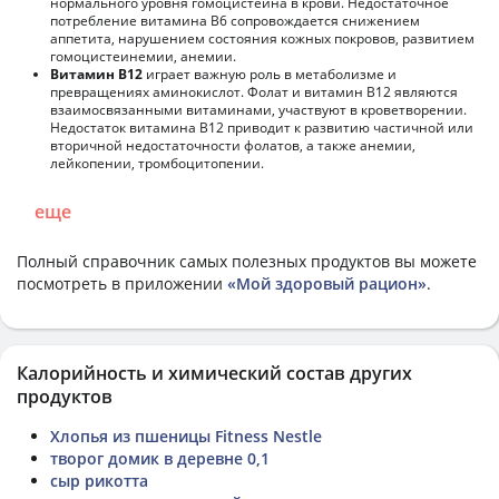
нормального уровня гомоцистеина в крови. Недостаточное
потребление витамина В6 сопровождается снижением
аппетита, нарушением состояния кожных покровов, развитием
гомоцистеинемии, анемии.
Витамин В12
играет важную роль в метаболизме и
превращениях аминокислот. Фолат и витамин В12 являются
взаимосвязанными витаминами, участвуют в кроветворении.
Недостаток витамина В12 приводит к развитию частичной или
вторичной недостаточности фолатов, а также анемии,
лейкопении, тромбоцитопении.
еще
Полный справочник самых полезных продуктов вы можете
посмотреть в приложении
«Мой здоровый рацион»
.
Калорийность и химический состав других
продуктов
Хлопья из пшеницы Fitness Nestle
творог домик в деревне 0,1
сыр рикотта