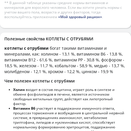
** В данной таблице указаны средние нормы витаминов и
минералов для взрослого человека. Если вы хотите узнать нормы с
учетом вашего пола, возраста и других факторов, тогда
воспользуйтесь приложением
«Мой здоровый рацион»
.
Полезные свойства КОТЛЕТЫ С ОТРУБЯМИ
котлеты с отрубями
богат такими витаминами и
минералами, как: холином - 13,1 %, витамином B6 - 13,8 %,
витамином B12 - 61,6 %, витамином PP - 30,8 %, фосфором -
18,5 %, железом - 11,7 %, кобальтом - 58,9 %, медью - 13,7 %,
молибденом - 12,1 %, хромом - 12,2 %, цинком - 19,9 %
Чем полезен котлеты с отрубями
Холин
входит в состав лецитина, играет роль в синтезе и
обмене фосфолипидов в печени, является источником
свободных метильных групп, действует как липотропный
фактор.
Витамин В6
участвует в поддержании иммунного ответа,
процессах торможения и возбуждения в центральной нервной
системе, в превращениях аминокислот, метаболизме
триптофана, липидов и нуклеиновых кислот, способствует
нормальному формированию эритроцитов, поддержанию