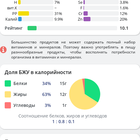
H
7%
Se
3.8%
вит.К
~
F
1.6%
PP
31%
Cr
12%
Калий
9.9%
Zn
20%
Рейтинг
10.1
Большинство продуктов не может содержать полный набор
витаминов и минералов. Поэтому важно употреблять в пищу
разннообразные продукты, чтобы восполнять потребности
организма в витаминах и минералах.
Доля БЖУ в калорийности
Белки
34
%
15
г
Жиры
63
%
12
г
Углеводы
3
%
1
г
Соотношение белков, жиров и углеводов
1 : 0.8 : 0.1