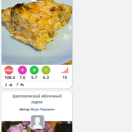
108.4
7.6
5.7
6.3
15
2
7
Цветаевский яблочный
пирог
Автор
Море Перемен