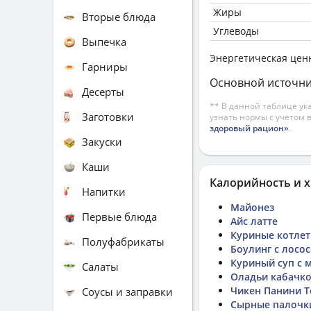
Жиры
Вторые блюда
Углеводы
Выпечка
Энергетическая цен
Гарниры
Основной источни
Десерты
** В данной таблице ук
Заготовки
узнать нормы с учетом 
здоровый рацион»
.
Закуски
Каши
Калорийность и х
Напитки
Майонез
Первые блюда
Айс латте
Куриные котлет
Полуфабрикаты
Боулинг с лосо
Куриный суп с 
Салаты
Оладьи кабачко
Чикен Панини Т
Соусы и заправки
Сырные палочк