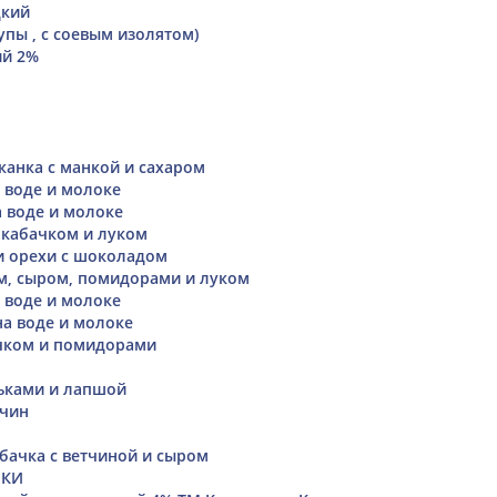
дкий
упы , с соевым изолятом)
ий 2%
канка с манкой и сахаром
 воде и молоке
 воде и молоке
 кабачком и луком
и орехи с шоколадом
м, сыром, помидорами и луком
 воде и молоке
а воде и молоке
ачком и помидорами
ьками и лапшой
жчин
абачка с ветчиной и сыром
ИКИ