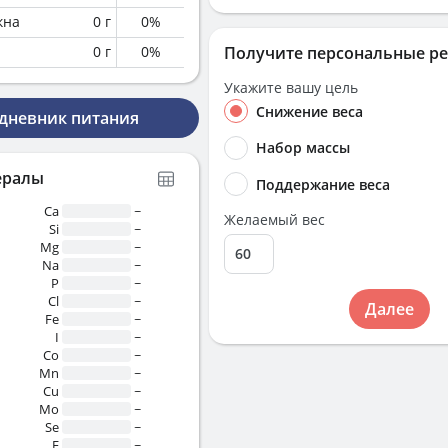
кна
0
г
0
%
0
г
0
%
Получите персональные р
Укажите вашу цель
Снижение веса
 дневник питания
Набор массы
ералы
Поддержание веса
Ca
~
Желаемый вес
Si
~
Mg
~
Na
~
P
~
Cl
~
Далее
Fe
~
I
~
Co
~
Mn
~
Cu
~
Mo
~
Se
~
F
~