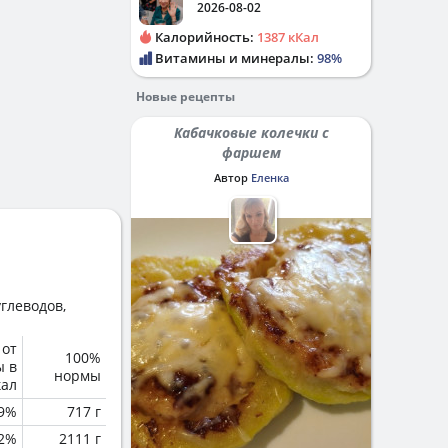
2026-08-02
Калорийность:
1387 кКал
Витамины и минералы:
98%
Новые рецепты
Кабачковые колечки с
фаршем
Автор
Еленка
глеводов,
 от
100%
ы в
нормы
кал
.9%
717 г
2%
2111 г