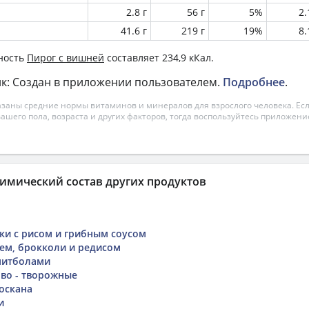
2.8 г
56 г
5%
2
41.6 г
219 г
19%
8
ность
Пирог с вишней
составляет 234,9 кКал.
к: Создан в приложении пользователем.
Подробнее
.
азаны средние нормы витаминов и минералов для взрослого человека. Есл
вашего пола, возраста и других факторов, тогда воспользуйтесь приложен
имический состав других продуктов
ки с рисом и грибным соусом
сем, брокколи и редисом
митболами
во - творожные
оскана
и