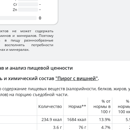
Cr
~
Zn
~
0
уктов не может содержать
минов и минералов. Поэтому
ть в пищу разннообразные
 восполнять потребности
нах и минералах.
ав и анализ пищевой ценности
ь и химический состав
"Пирог с вишней"
.
 содержание пищевых веществ (калорийности, белков, жиров, у
лов) на
порцию
съедобной части.
% от
%
Количество
Норма**
нормы в
норм
100 г
100 к
234.9 ккал
1684 ккал
13.9%
5
3.6 г
76 г
4.7%