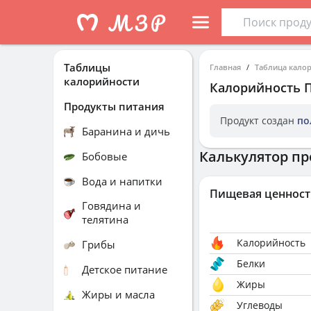
Таблицы
Главная
Таблица кало
калорийности
Калорийность
Продукты питания
Продукт создан
по
Баранина и дичь
Калькулятор пр
Бобовые
Вода и напитки
Пищевая ценност
Говядина и
телятина
Калорийность
Грибы
Белки
Детское питание
Жиры
Жиры и масла
Углеводы