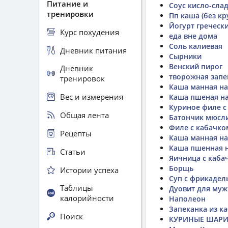
Питание и
Соус кисло-сла
тренировки
Пп каша (без кр
Йогурт греческ
Курс похудения
еда вне дома
Соль калиевая
Дневник питания
Сырники
Венский пирог
Дневник
творожная запе
тренировок
Каша манная на
Вес и измерения
Каша пшеная на
Куриное филе с
Общая лента
Батончик мюсл
Филе с кабачко
Рецепты
Каша манная на
Каша пшенная н
Статьи
Яичница с каб
Борщь
Истории успеха
Суп с фрикадел
Таблицы
Дуовит для му
калорийности
Наполеон
Запеканка из к
Поиск
КУРИНЫЕ ШАР