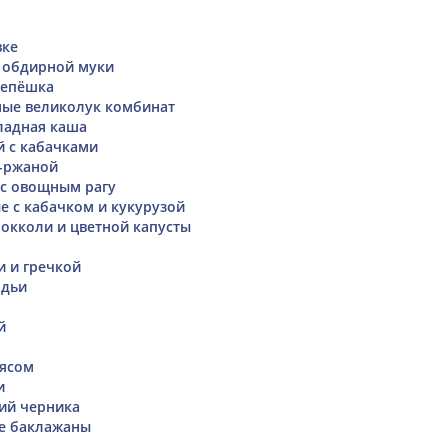
вке
 обдирной муки
лепёшка
ные великолук комбинат
адная каша
й с кабачками
-ржаной
 с овощным рагу
 с кабачком и кукурузой
окколи и цветной капусты
и и гречкой
адьи
й
мясом
и
ий черника
е баклажаны