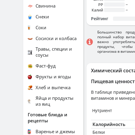
PP
~
Свинина
Калий
~
Снеки
Рейтинг
Соки
Большинство прод
полный набор вита
Сосиски и колбаса
важно употребля
продукты, чтобы
Травы, специи и
организма в витами
соусы
Фаст-фуд
Химический сост
Фрукты и ягоды
Пищевая ценност
Хлеб и выпечка
В таблице приведено
Яйца и продукты
витаминов и минера
из яиц
Нутриент
Готовые блюда и
рецепты
Калорийность
Варенье и джемы
Белки