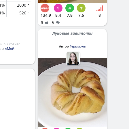
.1%
2000 г
.1%
526 г
134.9
8.4
7.8
7.5
8
8
6
Луковые завиточки
и вы хотите
Автор
Гермиона
ием
«Мой