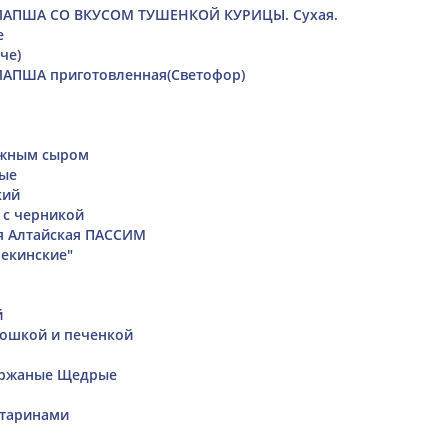
ЛАПША СО ВКУСОМ ТУШЕНКОЙ КУРИЦЫ. Сухая.
е
че)
ЛАПША приготовленная(Светофор)
ожным сыром
вые
кий
 с черникой
я Алтайская ПАССИМ
екинские"
й
тошкой и печенкой
 ржаные Щедрые
ктаринами