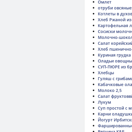
Омлет
отруби овсяные
Котлеты в духо
Хлеб Ржаной из
Картофельная 
Сосиски молоч
Молочно-шокол
Салат корейски
Хлеб пшенично
Куриная грудка
Оладьи овощные
СУП-ПЮРЕ из бр
Хлебцы
Гуляш с грибам
Кабачковые ол
Молоко 2,5
Салат фруктовв
Лукум
Суп простой с 
Карни оладушк
Йогурт Ирбитск
Фаршированны
Ветчина К&Б