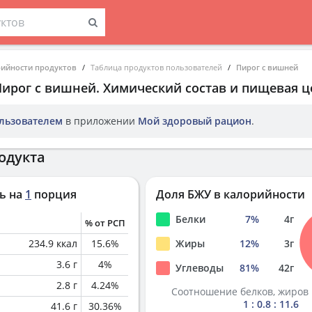
рийности продуктов
Таблица продуктов пользователей
Пирог с вишней
Пирог с вишней
. Химический состав и пищевая ц
льзователем
в приложении
Мой здоровый рацион
.
одукта
ь на
1
порция
Доля БЖУ в калорийности
Белки
7
%
4
г
% от РСП
234.9
ккал
15.6
%
Жиры
12
%
3
г
3.6
г
4
%
Углеводы
81
%
42
г
2.8
г
4.24
%
Соотношение белков, жиров 
1 : 0.8 : 11.6
41.6
г
30.36
%