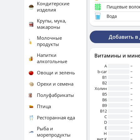
Кондитерские
Пищевые воло
изделия
Вода
Крупы, мука,
макароны
Добавить в
Молочные
продукты
Напитки
Витамины и мин
алкогольные
A
~
b-car
~
Овощи и зелень
В1
~
B2
~
Орехи и семена
Холин
~
B5
~
Полуфабрикаты
B6
~
B9
~
Птица
B12
~
C
~
Ресторанная еда
D
~
E
~
Рыба и
H
~
морепродукты
вит.К
~