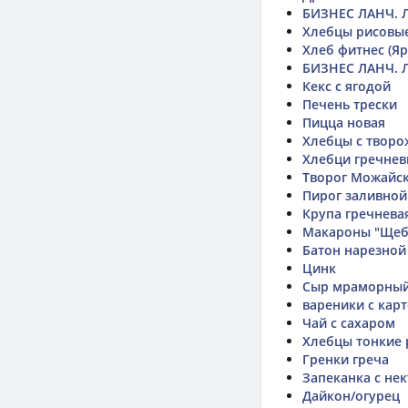
БИЗНЕС ЛАНЧ. 
Хлебцы рисовы
Хлеб фитнес (Яр
БИЗНЕС ЛАНЧ. 
Кекс с ягодой
Печень трески
Пицца новая
Хлебцы с твор
Хлебци гречне
Творог Можайс
Пирог заливной
Крупа гречнева
Макароны "Щеб
Батон нарезной
Цинк
Сыр мраморны
вареники с кар
Чай с сахаром
Хлебцы тонкие
Гренки греча
Запеканка с не
Дайкон/огурец