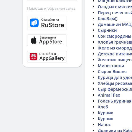
Мацони Кавказс
Оладьи с мягки
Помощь и обратная связь
Перец печенный
КашЗам))
Домашний МА
Сырники
Сок смородины
Хлопья гречнев
Желе из сморо
Детское питание
Желатин пищев
Минестрони
Сырок Вишня
Курица для удо
Хлебцы рисовы
Сыр фермерский
Animal flex
Голень куриная
Хлеб
Курник
Курник
Начос
Драники из Каб