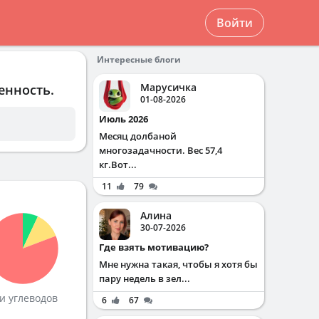
Войти
Интересные блоги
Марусичка
енность.
01-08-2026
Июль 2026
Месяц долбаной
многозадачности. Вес 57,4
кг.Вот...
11
79
Алина
30-07-2026
Где взять мотивацию?
Мне нужна такая, чтобы я хотя бы
пару недель в зел...
и углеводов
6
67