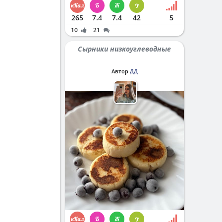
265
7.4
7.4
42
5
10
21
Сырники низкоуглеводные
Автор
ДД