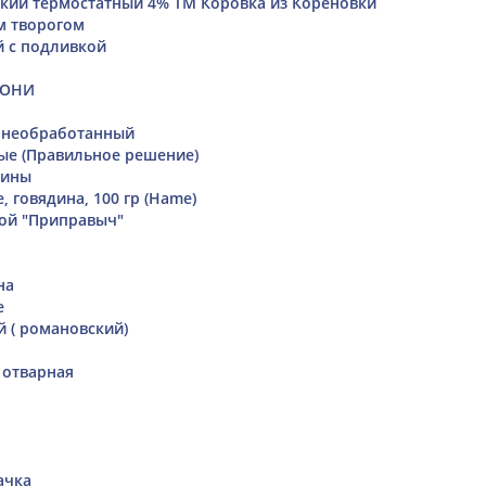
кий термостатный 4% ТМ Коровка из Кореновки
м творогом
 с подливкой
ЦОНИ
 необработанный
ые (Правильное решение)
дины
, говядина, 100 гр (Hame)
ой "Приправыч"
на
е
 ( романовский)
 отварная
ачка