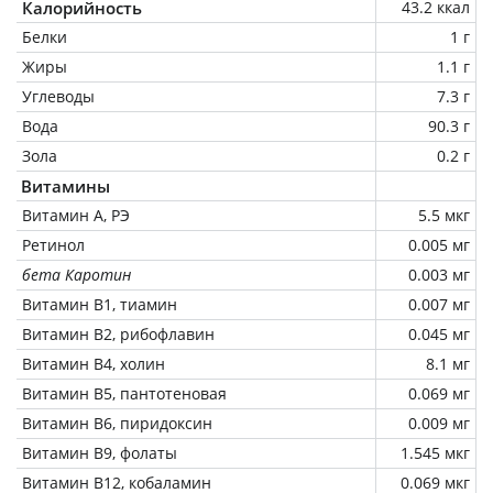
Калорийность
43.2 ккал
Белки
1 г
Жиры
1.1 г
Углеводы
7.3 г
Вода
90.3 г
Зола
0.2 г
Витамины
Витамин А, РЭ
5.5 мкг
Ретинол
0.005 мг
бета Каротин
0.003 мг
Витамин В1, тиамин
0.007 мг
Витамин В2, рибофлавин
0.045 мг
Витамин В4, холин
8.1 мг
Витамин В5, пантотеновая
0.069 мг
Витамин В6, пиридоксин
0.009 мг
Витамин В9, фолаты
1.545 мкг
Витамин В12, кобаламин
0.069 мкг