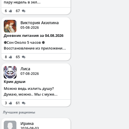
пару недель в зел...
6
67
Виктория Акилина
05-08-2026
Дневник питания за 04.08.2026
❄️Сон Около 5 часов ❄️
Восстановление из приложени...
8
65
Лиса
07-08-2026
Крик души
Можно ведь излить душу?
Думаю, можно.. Мы с муже...
3
61
Лучшие рационы
Ирина
2026-08-03