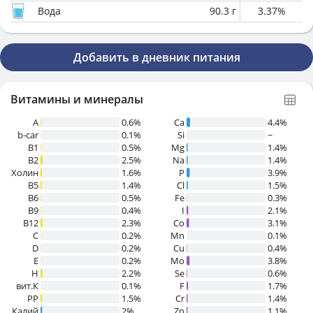
Вода
90.3
г
3.37
%
Добавить в дневник питания
Витамины и минералы
A
0.6%
Ca
4.4%
b-car
0.1%
Si
~
В1
0.5%
Mg
1.4%
B2
2.5%
Na
1.4%
Холин
1.6%
P
3.9%
B5
1.4%
Cl
1.5%
B6
0.5%
Fe
0.3%
B9
0.4%
I
2.1%
B12
2.3%
Co
3.1%
C
0.2%
Mn
0.1%
D
0.2%
Cu
0.4%
E
0.2%
Mo
3.8%
H
2.2%
Se
0.6%
вит.К
0.1%
F
1.7%
PP
1.5%
Cr
1.4%
Калий
2%
Zn
1.1%