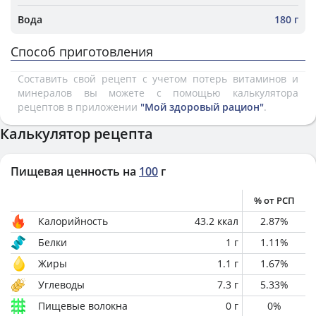
Вода
180 г
Способ приготовления
Составить свой рецепт с учетом потерь витаминов и
минералов вы можете с помощью калькулятора
рецептов в приложении
"Мой здоровый рацион"
.
Калькулятор рецепта
Пищевая ценность на
100
г
% от РСП
Калорийность
43.2
ккал
2.87
%
Белки
1
г
1.11
%
Жиры
1.1
г
1.67
%
Углеводы
7.3
г
5.33
%
Пищевые волокна
0
г
0
%