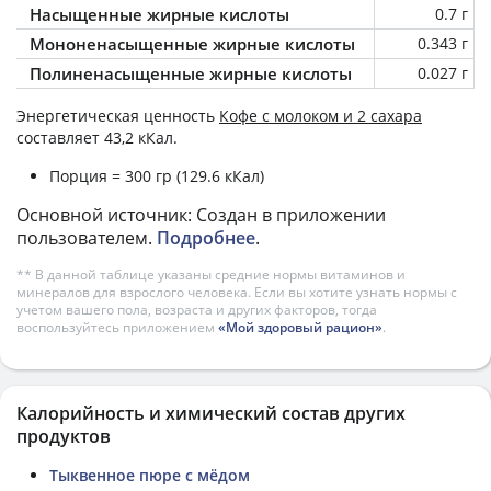
Насыщенные жирные кислоты
0.7 г
Мононенасыщенные жирные кислоты
0.343 г
Полиненасыщенные жирные кислоты
0.027 г
Энергетическая ценность
Кофе с молоком и 2 сахара
составляет 43,2 кКал.
Порция = 300 гр (129.6 кКал)
Основной источник: Создан в приложении
пользователем.
Подробнее
.
** В данной таблице указаны средние нормы витаминов и
минералов для взрослого человека. Если вы хотите узнать нормы с
учетом вашего пола, возраста и других факторов, тогда
воспользуйтесь приложением
«Мой здоровый рацион»
.
Калорийность и химический состав других
продуктов
Тыквенное пюре с мёдом