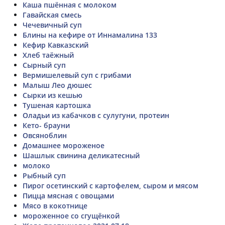
Каша пшённая с молоком
Гавайская смесь
Чечевичный суп
Блины на кефире от Иннамалина 133
Кефир Кавказский
Хлеб таёжный
Сырный суп
Вермишелевый суп с грибами
Малыш Лео дюшес
Сырки из кешью
Тушеная картошка
Оладьи из кабачков с сулугуни, протеин
Кето- брауни
Овсяноблин
Домашнее мороженое
Шашлык свинина деликатесный
молоко
Рыбный суп
Пирог осетинский с картофелем, сыром и мясом
Пицца мясная с овощами
Мясо в кокотнице
мороженное со сгущёнкой