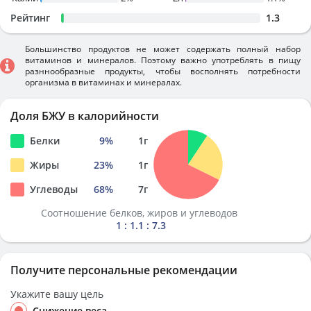
Рейтинг
1.3
Большинство продуктов не может содержать полный набор
витаминов и минералов. Поэтому важно употреблять в пищу
разннообразные продукты, чтобы восполнять потребности
организма в витаминах и минералах.
Доля БЖУ в калорийности
Белки
9
%
1
г
Жиры
23
%
1
г
Углеводы
68
%
7
г
Соотношение белков, жиров и углеводов
1 : 1.1 : 7.3
Получите персональные рекомендации
Укажите вашу цель
Снижение веса