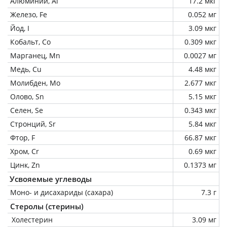
Алюминий, Al
17.2 мкг
Железо, Fe
0.052 мг
Йод, I
3.09 мкг
Кобальт, Co
0.309 мкг
Марганец, Mn
0.0027 мг
Медь, Cu
4.48 мкг
Молибден, Mo
2.677 мкг
Олово, Sn
5.15 мкг
Селен, Se
0.343 мкг
Стронций, Sr
5.84 мкг
Фтор, F
66.87 мкг
Хром, Cr
0.69 мкг
Цинк, Zn
0.1373 мг
Усвояемые углеводы
Моно- и дисахариды (сахара)
7.3 г
Стеролы (стерины)
Холестерин
3.09 мг