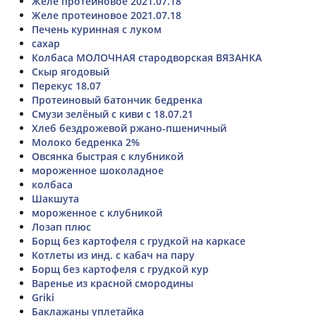
Желе протеиновое 2021.07.18
Желе протеиновое 2021.07.18
Печень куринная с луком
сахар
Колбаса МОЛОЧНАЯ стародворская ВЯЗАНКА
Скыр ягодовый
Перекус 18.07
Протеиновый батончик бедренка
Смузи зелёный с киви с 18.07.21
Хлеб бездрожевой ржано-пшеничный
Молоко бедренка 2%
Овсянка быстрая с клубникой
мороженное шоколадное
колбаса
Шакшута
мороженное с клубникой
Лозап плюс
Борщ без картофеля с грудкой на каркасе
Котлеты из инд. с кабач на пару
Борщ без картофеля с грудкой кур
Варенье из красной смородины
Griki
Баклажаны уплетайка