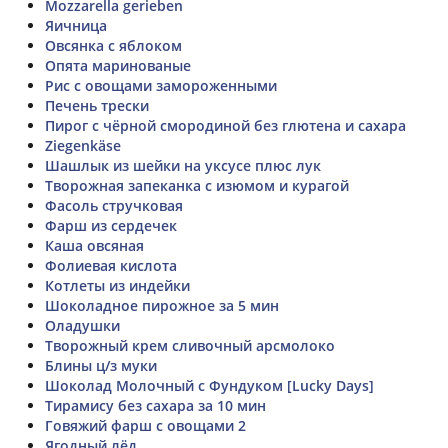
Mozzarella gerieben
Яичница
Овсянка с яблоком
Опята маринованые
Рис с овощами замороженными
Печень трески
Пирог с чёрной смородиной без глютена и сахара
Ziegenkäse
Шашлык из шейки на уксусе плюс лук
Творожная запеканка с изюмом и курагой
Фасоль стручковая
Фарш из сердечек
Каша овсяная
Фолиевая кислота
Котлеты из индейки
Шоколадное пирожное за 5 мин
Оладушки
Творожный крем сливочный арсмолоко
Блины ц/з муки
Шоколад Молочный с Фундуком [Lucky Days]
Тирамису без сахара за 10 мин
Говяжий фарш с овощами 2
Ягодный лёд