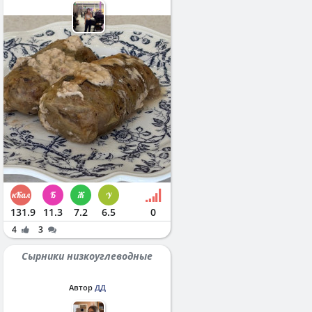
131.9
11.3
7.2
6.5
0
4
3
Сырники низкоуглеводные
Автор
ДД