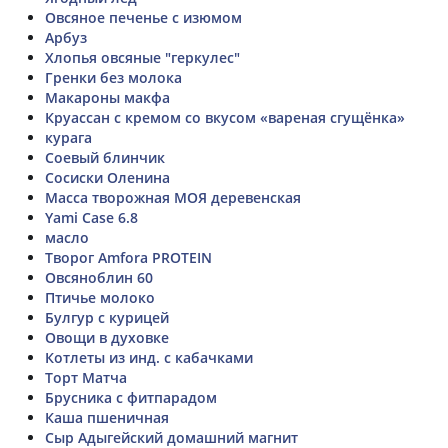
Овсяное печенье с изюмом
Арбуз
Хлопья овсяные "геркулес"
Гренки без молока
Макароны макфа
Круассан с кремом со вкусом «вареная сгущёнка»
курага
Соевый блинчик
Сосиски Оленина
Масса творожная МОЯ деревенская
Yami Case 6.8
масло
Творог Amfora PROTEIN
Овсяноблин 60
Птичье молоко
Булгур с курицей
Овощи в духовке
Котлеты из инд. с кабачками
Торт Матча
Брусника с фитпарадом
Каша пшеничная
Сыр Адыгейский домашний магнит