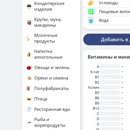
Углеводы
Кондитерские
изделия
Пищевые воло
Крупы, мука,
Вода
макароны
Молочные
Добавить в
продукты
Напитки
Витамины и мин
алкогольные
A
~
Овощи и зелень
b-car
~
В1
~
Орехи и семена
B2
~
Холин
~
Полуфабрикаты
B5
~
B6
~
Птица
B9
~
B12
~
Ресторанная еда
C
~
D
~
Рыба и
E
~
морепродукты
H
~