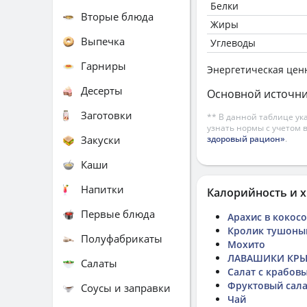
Белки
Вторые блюда
Жиры
Выпечка
Углеводы
Гарниры
Энергетическая цен
Десерты
Основной источни
Заготовки
** В данной таблице ук
узнать нормы с учетом 
Закуски
здоровый рацион»
.
Каши
Напитки
Калорийность и х
Первые блюда
Арахис в кокос
Кролик тушоны
Полуфабрикаты
Мохито
ЛАВАШИКИ КР
Салаты
Салат с крабов
Фруктовый сала
Соусы и заправки
Чай