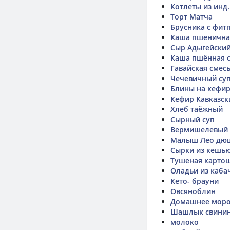
Котлеты из инд.
Торт Матча
Брусника с фит
Каша пшенична
Сыр Адыгейски
Каша пшённая 
Гавайская смес
Чечевичный су
Блины на кефир
Кефир Кавказск
Хлеб таёжный
Сырный суп
Вермишелевый 
Малыш Лео дю
Сырки из кешь
Тушеная карто
Оладьи из кабач
Кето- брауни
Овсяноблин
Домашнее мор
Шашлык свинин
молоко