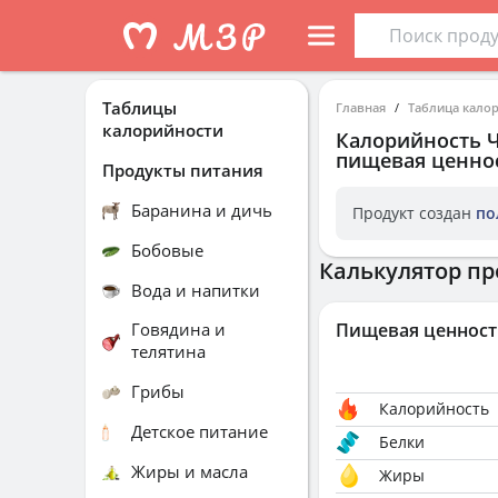
Таблицы
Главная
Таблица кало
калорийности
Калорийность
пищевая ценнос
Продукты питания
Баранина и дичь
Продукт создан
по
Бобовые
Калькулятор пр
Вода и напитки
Говядина и
Пищевая ценност
телятина
Грибы
Калорийность
Детское питание
Белки
Жиры и масла
Жиры