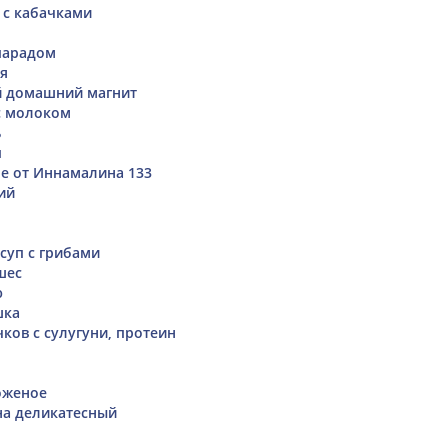
 с кабачками
парадом
я
й домашний магнит
с молоком
ь
п
е от Иннамалина 133
ий
суп с грибами
шес
ю
шка
ков с сулугуни, протеин
оженое
а деликатесный