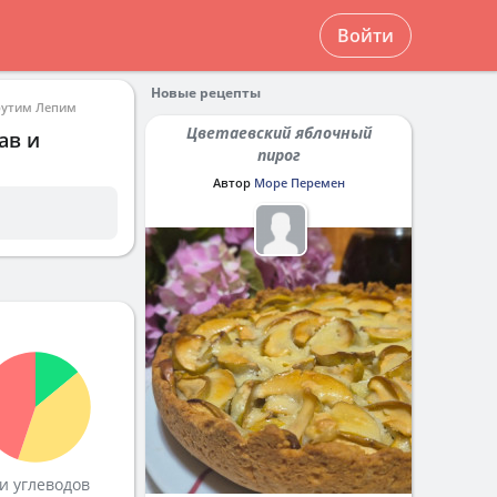
Войти
Новые рецепты
рутим Лепим
Цветаевский яблочный
ав и
пирог
Автор
Море Перемен
и углеводов