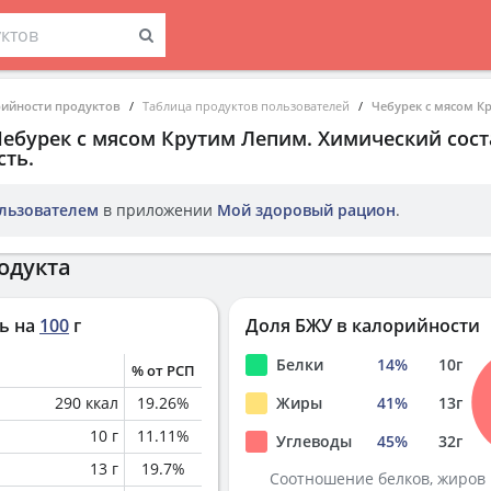
рийности продуктов
Таблица продуктов пользователей
Чебурек с мясом К
Чебурек с мясом Крутим Лепим
. Химический сост
ть.
льзователем
в приложении
Мой здоровый рацион
.
одукта
ь на
100
г
Доля БЖУ в калорийности
Белки
14
%
10
г
% от РСП
290
ккал
19.26
%
Жиры
41
%
13
г
10
г
11.11
%
Углеводы
45
%
32
г
13
г
19.7
%
Соотношение белков, жиров 