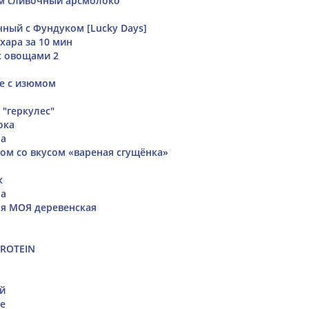
м сливочный арсмолоко
ый с Фундуком [Lucky Days]
хара за 10 мин
с овощами 2
е с изюмом
 "геркулес"
ока
фа
мом со вкусом «вареная сгущёнка»
к
на
я МОЯ деревенская
PROTEIN
ей
е