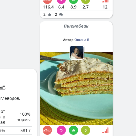
116.4
6.4
8.9
2.7
12
2
2
Пшеноблин
Автор
Оксана Б
м"
.
глеводов,
 от
100%
ы в
нормы
кал
.9%
581 г