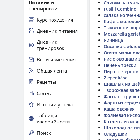
Питание и
Сливки пармала
тренировки
Fusilli Combino
салака копченн
Курс похудения
Кофе с молоком
Тыквенное пюр
Дневник питания
Mozzarella geri
Яичница
Дневник
Овсянка с ябло
тренировок
Опята маринов
Рис с овощами
Вес и измерения
Печень трески
Общая лента
Пирог с чёрной
Ziegenkäse
Рецепты
Шашлык из шейк
Творожная запе
Статьи
Фасоль стручко
Фарш из сердеч
Истории успеха
Каша овсяная
Таблицы
Фолиевая кисло
калорийности
Котлеты из инд
Шоколадное пи
Поиск
Оладушки