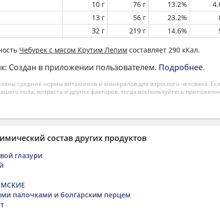
10 г
76 г
13.2%
4
13 г
56 г
23.2%
32 г
219 г
14.6%
ность
Чебурек с мясом Крутим Лепим
составляет 290 кКал.
к: Создан в приложении пользователем.
Подробнее
.
азаны средние нормы витаминов и минералов для взрослого человека. Есл
вашего пола, возраста и других факторов, тогда воспользуйтесь приложен
имический состав других продуктов
овой глазури
й
ЫМСКИЕ
ыми палочками и болгарским перцем
т