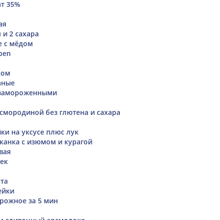
т 35%
ая
 и 2 сахара
е с мёдом
eben
ком
аные
 замороженными
 смородиной без глютена и сахара
и на уксусе плюс лук
канка с изюмом и курагой
вая
ек
та
ейки
рожное за 5 мин