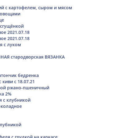
ий с картофелем, сыром и мясом
 овощами
це
 сгущёнкой
ое 2021.07.18
ое 2021.07.18
я с луком
НАЯ стародворская ВЯЗАНКА
атончик бедренка
 киви с 18.07.21
вой ржано-пшеничный
ка 2%
я с клубникой
коладное
клубникой
феля с грудкой на каркасе