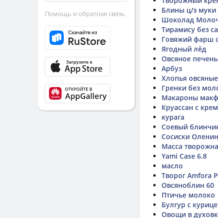
Творожный кре
Блины ц/з муки
Помощь и обратная связь
Шоколад Молочн
Тирамису без са
Говяжий фарш 
Ягодный лёд
Овсяное печень
Арбуз
Хлопья овсяные
Гренки без мол
Макароны мак
Круассан с кре
курага
Соевый блинчи
Сосиски Олени
Масса творожна
Yami Case 6.8
масло
Творог Amfora 
Овсяноблин 60
Птичье молоко
Булгур с куриц
Овощи в духовк