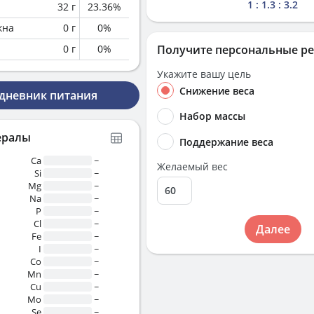
1 : 1.3 : 3.2
32
г
23.36
%
кна
0
г
0
%
0
г
0
%
Получите персональные р
Укажите вашу цель
Снижение веса
 дневник питания
Набор массы
ералы
Поддержание веса
Ca
~
Желаемый вес
Si
~
Mg
~
Na
~
P
~
Cl
~
Далее
Fe
~
I
~
Co
~
Mn
~
Cu
~
Mo
~
Se
~