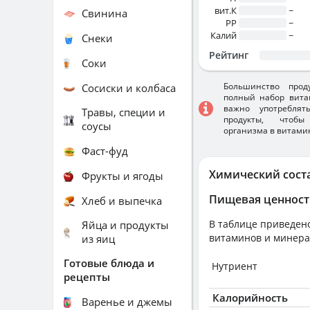
вит.К
~
Свинина
PP
~
Калий
~
Снеки
Рейтинг
Соки
Большинство прод
Сосиски и колбаса
полный набор вита
важно употребля
Травы, специи и
продукты, чтобы
соусы
организма в витами
Фаст-фуд
Химический сост
Фрукты и ягоды
Пищевая ценност
Хлеб и выпечка
В таблице приведено
Яйца и продукты
витаминов и минера
из яиц
Готовые блюда и
Нутриент
рецепты
Калорийность
Варенье и джемы