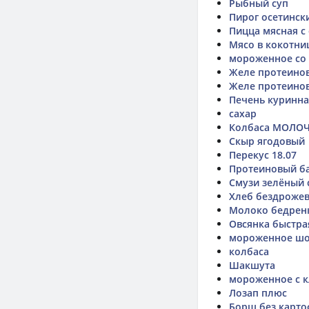
Рыбный суп
Пирог осетинск
Пицца мясная с
Мясо в кокотни
мороженное со
Желе протеинов
Желе протеинов
Печень куринна
сахар
Колбаса МОЛОЧ
Скыр ягодовый
Перекус 18.07
Протеиновый б
Смузи зелёный с
Хлеб бездроже
Молоко бедрен
Овсянка быстра
мороженное шо
колбаса
Шакшута
мороженное с 
Лозап плюс
Борщ без карто