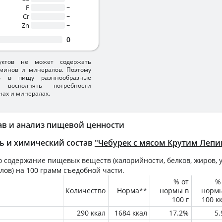
F
~
Cr
~
Zn
~
0
уктов не может содержать
минов и минералов. Поэтому
ть в пищу разннообразные
 восполнять потребности
нах и минералах.
ав и анализ пищевой ценности
ь и химический состав
"Чебурек с мясом Крутим Лепи
 содержание пищевых веществ (калорийности, белков, жиров, у
лов) на
100 грамм
съедобной части.
% от
%
Количество
Норма**
нормы в
норм
100 г
100 к
290 ккал
1684 ккал
17.2%
5