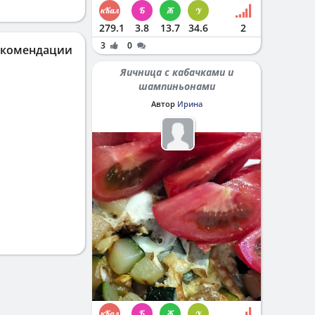
279.1
3.8
13.7
34.6
2
3
0
екомендации
Яичница с кабачками и
шампиньонами
Автор
Ирина