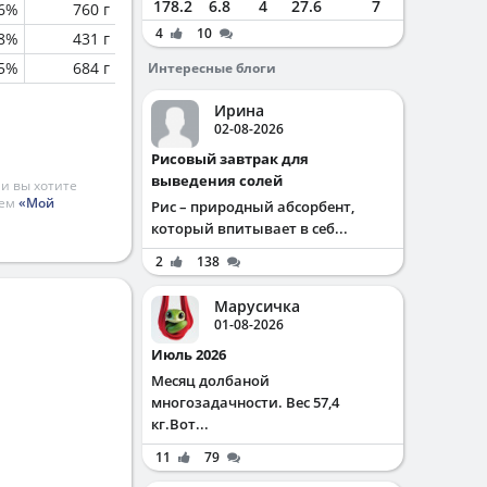
178.2
6.8
4
27.6
7
.6%
760 г
4
10
8%
431 г
5%
684 г
Интересные блоги
Ирина
02-08-2026
Рисовый завтрак для
выведения солей
и вы хотите
ием
«Мой
Рис – природный абсорбент,
который впитывает в себ...
2
138
Марусичка
01-08-2026
Июль 2026
Месяц долбаной
многозадачности. Вес 57,4
кг.Вот...
11
79