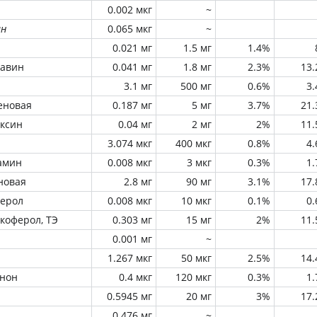
0.002 мкг
~
ин
0.065 мкг
~
0.021 мг
1.5 мг
1.4%
лавин
0.041 мг
1.8 мг
2.3%
13
3.1 мг
500 мг
0.6%
3
еновая
0.187 мг
5 мг
3.7%
21
оксин
0.04 мг
2 мг
2%
11
3.074 мкг
400 мкг
0.8%
4
амин
0.008 мкг
3 мкг
0.3%
1
новая
2.8 мг
90 мг
3.1%
17
ферол
0.008 мкг
10 мкг
0.1%
0
окоферол, ТЭ
0.303 мг
15 мг
2%
11
0.001 мг
~
1.267 мкг
50 мкг
2.5%
14
инон
0.4 мкг
120 мкг
0.3%
1
0.5945 мг
20 мг
3%
17
0.476 мг
~