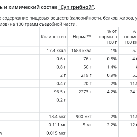
ь и химический состав
"Суп грибной"
.
 содержание пищевых веществ (калорийности, белков, жиров, у
лов) на
100 грамм
съедобной части.
% от
%
Количество
Норма**
нормы в
норм
100 г
100 к
17.4 ккал
1684 ккал
1%
5
0.6 г
76 г
0.8%
4
0.8 г
56 г
1.4%
2 г
219 г
0.9%
5
0.4 г
20 г
2%
11
96.5 г
2273 г
4.2%
24
0.2 г
~
18.4 мкг
900 мкг
2%
11
0.111 мг
5 мг
2.2%
12
н
0.015 мкг
~