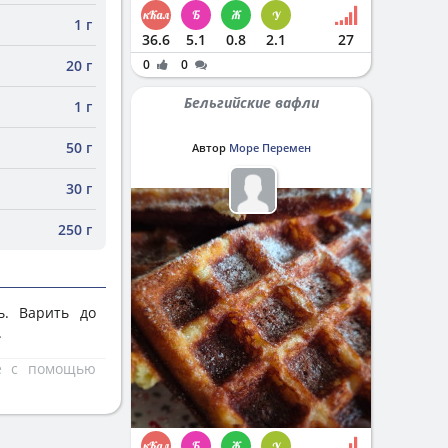
1 г
36.6
5.1
0.8
2.1
27
20 г
0
0
Бельгийские вафли
1 г
50 г
Автор
Море Перемен
30 г
250 г
ь. Варить до
.
те с помощью