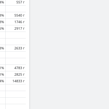
.4%
557 г
.3%
5540 г
.8%
1746 г
.5%
2917 г
.8%
2633 г
.1%
4783 г
.1%
2825 г
4%
14833 г