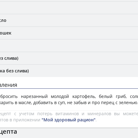
сло
рошек
з слива)
а без слива)
вления
росить нарезанный молодой картофель, белый гриб, сол
жарить в масле, добавить в суп, не забыв и про перец с зеленью
рецепт с учетом потерь витаминов и минералов вы може
птов в приложении
"Мой здоровый рацион"
.
цепта