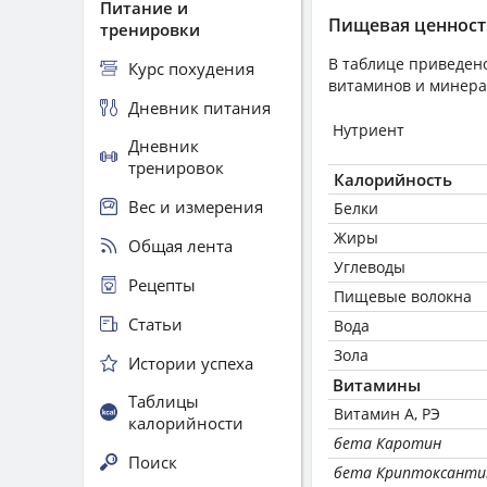
Питание и
Пищевая ценност
тренировки
В таблице приведено
Курс похудения
витаминов и минера
Дневник питания
Нутриент
Дневник
тренировок
Калорийность
Вес и измерения
Белки
Жиры
Общая лента
Углеводы
Рецепты
Пищевые волокна
Статьи
Вода
Зола
Истории успеха
Витамины
Таблицы
Витамин А, РЭ
калорийности
бета Каротин
Поиск
бета Криптоксанти