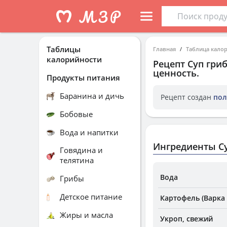
Таблицы
Главная
Таблица кало
калорийности
Рецепт
Суп гри
ценность.
Продукты питания
Баранина и дичь
Рецепт создан
пол
Бобовые
Вода и напитки
Ингредиенты С
Говядина и
телятина
Вода
Грибы
Детское питание
Картофель (Варка 
Жиры и масла
Укроп, свежий