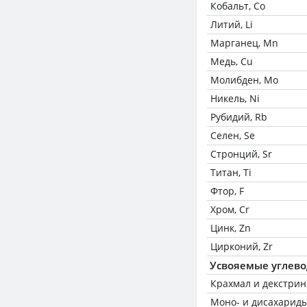
Кобальт, Co
Литий, Li
Марганец, Mn
Медь, Cu
Молибден, Mo
Никель, Ni
Рубидий, Rb
Селен, Se
Стронций, Sr
Титан, Ti
Фтор, F
Хром, Cr
Цинк, Zn
Цирконий, Zr
Усвояемые углев
Крахмал и декстри
Моно- и дисахариды