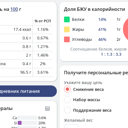
ь на
100
г
Доля БЖУ в калорийности
Белки
14
%
1
г
% от РСП
17.4
ккал
1.16
%
Жиры
41
%
1
г
0.6
г
0.67
%
Углеводы
46
%
2
г
0.8
г
1.21
%
Соотношение белков, жиров 
1 : 1.3 : 3.3
2
г
1.46
%
кна
0.4
г
2
%
96.5
г
3.61
%
Получите персональные р
Укажите вашу цель
Снижение веса
 дневник питания
Набор массы
ералы
Поддержание веса
Ca
0.6%
Желаемый вес
Si
20%