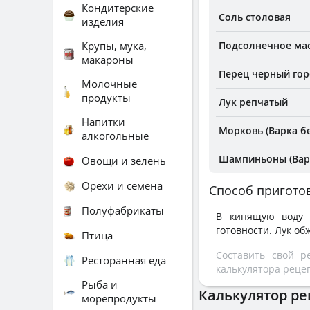
Кондитерские
Соль столовая
изделия
Крупы, мука,
Подсолнечное ма
макароны
Перец черный го
Молочные
продукты
Лук репчатый
Напитки
Морковь (Варка бе
алкогольные
Шампиньоны (Варк
Овощи и зелень
Орехи и семена
Способ пригото
Полуфабрикаты
В кипящую воду б
готовности. Лук об
Птица
Составить свой 
Ресторанная еда
калькулятора реце
Рыба и
Калькулятор ре
морепродукты