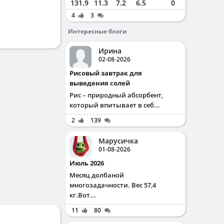
131.9
11.3
7.2
6.5
0
4
3
Интересные блоги
Ирина
02-08-2026
Рисовый завтрак для
выведения солей
Рис – природный абсорбент,
который впитывает в себ...
2
139
Марусичка
01-08-2026
Июль 2026
Месяц долбаной
многозадачности. Вес 57,4
кг.Вот...
11
80