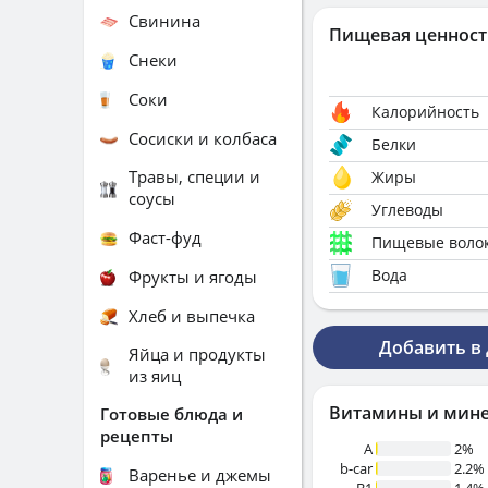
Свинина
Пищевая ценност
Снеки
Соки
Калорийность
Сосиски и колбаса
Белки
Травы, специи и
Жиры
соусы
Углеводы
Фаст-фуд
Пищевые воло
Вода
Фрукты и ягоды
Хлеб и выпечка
Добавить в
Яйца и продукты
из яиц
Витамины и мин
Готовые блюда и
рецепты
A
2%
b-car
2.2%
Варенье и джемы