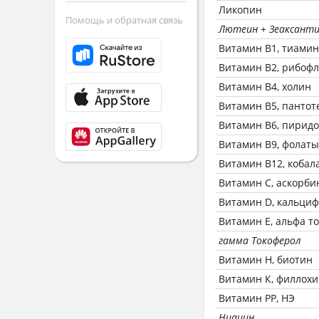
Ликопин
Помощь и обратная связь
Лютеин + Зеаксант
Витамин В1, тиамин
Витамин В2, рибоф
Витамин В4, холин
Витамин В5, пантот
Витамин В6, пирид
Витамин В9, фолаты
Витамин В12, кобал
Витамин C, аскорби
Витамин D, кальци
Витамин Е, альфа т
гамма Токоферол
Витамин Н, биотин
Витамин К, филлох
Витамин РР, НЭ
Ниацин