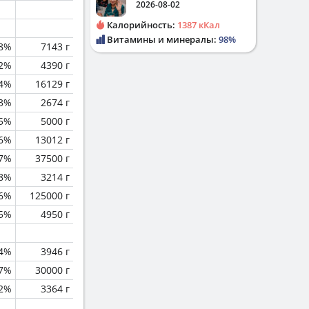
2026-08-02
Калорийность:
1387 кКал
Витамины и минералы:
98%
8%
7143 г
.2%
4390 г
.4%
16129 г
.3%
2674 г
.5%
5000 г
.6%
13012 г
.7%
37500 г
.8%
3214 г
.6%
125000 г
.5%
4950 г
.4%
3946 г
.7%
30000 г
.2%
3364 г