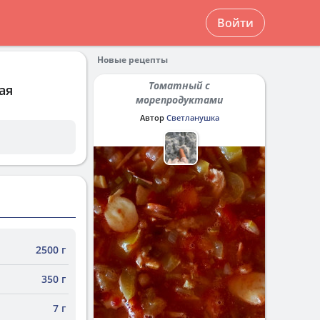
Войти
Новые рецепты
Томатный с
ая
морепродуктами
Автор
Светланушка
2500 г
350 г
7 г