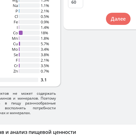
Mg
1.3%
Na
1.1%
P
2.1%
Cl
0.5%
Далее
Fe
0.9%
I
1.4%
Co
18%
Mn
1.8%
Cu
5.7%
Mo
3.4%
Se
3.8%
F
2.1%
Cr
3.5%
Zn
0.7%
3.1
уктов не может содержать
минов и минералов. Поэтому
ть в пищу разннообразные
 восполнять потребности
нах и минералах.
ав и анализ пищевой ценности