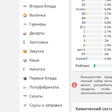
В1
1.4%
B2
2.3%
Вторые блюда
Холин
0.6%
B5
3.7%
Выпечка
B6
2%
B9
0.8%
Гарниры
B12
0.3%
C
3.1%
Десерты
D
0.1%
E
2%
Заготовки
H
2.5%
вит.К
0.3%
Закуски
PP
3%
Калий
4.4%
Каши
Рейтинг
Напитки
Большинство прод
Первые блюда
полный набор вита
важно употребля
Полуфабрикаты
продукты, чтобы
организма в витами
Салаты
Соусы и заправки
Химический сост