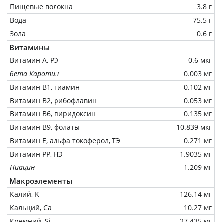
Пищевые волокна
3.8 г
Вода
75.5 г
Зола
0.6 г
Витамины
Витамин А, РЭ
0.6 мкг
бета Каротин
0.003 мг
Витамин В1, тиамин
0.102 мг
Витамин В2, рибофлавин
0.053 мг
Витамин В6, пиридоксин
0.135 мг
Витамин В9, фолаты
10.839 мкг
Витамин Е, альфа токоферол, ТЭ
0.271 мг
Витамин РР, НЭ
1.9035 мг
Ниацин
1.209 мг
Макроэлементы
Калий, K
126.14 мг
Кальций, Ca
10.27 мг
Кремний, Si
27.435 мг