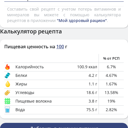
Составить свой рецепт с учетом потерь витаминов и
минералов вы можете с помощью калькулятора
рецептов в приложении
"Мой здоровый рацион"
.
Калькулятор рецепта
Пищевая ценность на
100
г
% от РСП
Калорийность
100.9
ккал
6.7
%
Белки
4.2
г
4.67
%
Жиры
1.1
г
1.67
%
Углеводы
18.6
г
13.58
%
Пищевые волокна
3.8
г
19
%
Вода
75.5
г
2.82
%