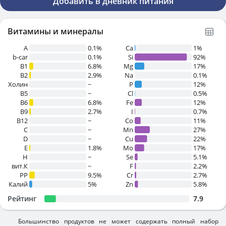
Добавить в дневник питания
Витамины и минералы
A
0.1%
Ca
1%
b-car
0.1%
Si
92%
В1
6.8%
Mg
17%
B2
2.9%
Na
0.1%
Холин
~
P
12%
B5
~
Cl
0.5%
B6
6.8%
Fe
12%
B9
2.7%
I
0.7%
B12
~
Co
11%
C
~
Mn
27%
D
~
Cu
22%
E
1.8%
Mo
17%
H
~
Se
5.1%
вит.К
~
F
2.2%
PP
9.5%
Cr
2.7%
Калий
5%
Zn
5.8%
Рейтинг
7.9
Большинство продуктов не может содержать полный набор