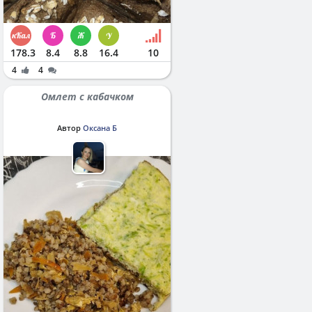
178.3
8.4
8.8
16.4
10
4
4
Омлет с кабачком
Автор
Оксана Б