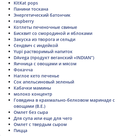
KitKat pops
Панини тоскана
Энергетический батончик
raspberry
Котлеты печеночные свиные
Бисквит со смородиной и яблоками
Закуска из творога и сельди
Сендвич с индейкой
Yupi растворимый напиток
DAvega (продукт веганский «INDIAN”)
Яичница с овощами и мясом
Фокачча
Наглое кето печенье
Сок апельсиновый зеленый
Кабачки мамины
молоко концентр
Говядина в крахмально-белковом маринаде с
овощами (В.Е.)
Омлет без сыра
Для супа или еще для чего
Омлет с твердым сыром
Пицца