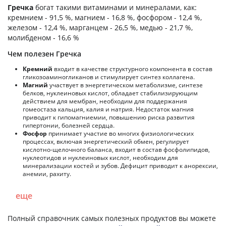
Гречка
богат такими витаминами и минералами, как:
кремнием - 91,5 %, магнием - 16,8 %, фосфором - 12,4 %,
железом - 12,4 %, марганцем - 26,5 %, медью - 21,7 %,
молибденом - 16,6 %
Чем полезен Гречка
Кремний
входит в качестве структурного компонента в состав
гликозоаминогликанов и стимулирует синтез коллагена.
Магний
участвует в энергетическом метаболизме, синтезе
белков, нуклеиновых кислот, обладает стабилизирующим
действием для мембран, необходим для поддержания
гомеостаза кальция, калия и натрия. Недостаток магния
приводит к гипомагниемии, повышению риска развития
гипертонии, болезней сердца.
Фосфор
принимает участие во многих физиологических
процессах, включая энергетический обмен, регулирует
кислотно-щелочного баланса, входит в состав фосфолипидов,
нуклеотидов и нуклеиновых кислот, необходим для
минерализации костей и зубов. Дефицит приводит к анорексии,
анемии, рахиту.
еще
Полный справочник самых полезных продуктов вы можете