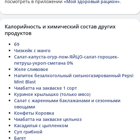
посмотреть в приложении
«Мой здоровый рацион»
.
Калорийность и химический состав других
продуктов
б9
Чизкейк с манго
Салат-капуста-огур-пом-ЯЙЦО-салат-горошек-
петруш-укроп-сметана 0%
Желе сливовое
Напиток безалкогольный сильногазированный Pepsi
Mint Blast
Чиабатта на закваске 1 сорт
Куриное крылышко (только мясо)
Салат с жаренными баклажанами и сезонными
овощами
Конфеты Коровка
Чиабатта на закваске цельноз
Касадилья с цыпленком
Суп грибной
Багет