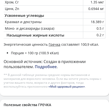
Хром, Cr
1.35 мкг
Цинк, Zn
0.6944 мг
Усвояемые углеводы
Крахмал и декстрины
18.389 г
Моно- и дисахариды (сахара)
0.5 г
Насыщенные жирные кислоты
0.2 г
Энергетическая ценность
Гречка
составляет 100,9 кКал.
Порция = 100 гр (100.9 кКал)
Основной источник: Создан в приложении
пользователем.
Подробнее
.
** В данной таблице указаны средние нормы витаминов и
минералов для взрослого человека. Если вы хотите узнать нормы с
учетом вашего пола, возраста и других факторов, тогда
воспользуйтесь приложением
«Мой здоровый рацион»
.
Полезные свойства ГРЕЧКА