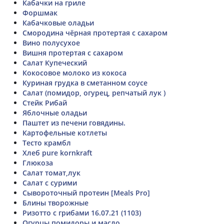
Кабачки на гриле
Форшмак
Кабачковые оладьи
Смородина чёрная протертая с сахаром
Вино полусухое
Вишня протертая с сахаром
Салат Купеческий
Кокосовое молоко из кокоса
Куриная грудка в сметанном соусе
Салат (помидор, огурец, репчатый лук )
Стейк Рибай
Яблочные оладьи
Паштет из печени говядины.
Картофельные котлеты
Тесто крамбл
Хлеб pure kornkraft
Глюкоза
Салат томат,лук
Салат с сурими
Сывороточный протеин [Meals Pro]
Блины творожные
Ризотто с грибами 16.07.21 (1103)
Огурцы помидоры и масло