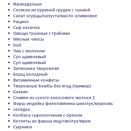
Фрикадельки
Сосиски из куриной грудки с тыквой
Салат огурцы/капуста/масло оливковое
Рацион
Сыр косичка
Овощи тушеные с грибами
Мясные чипсы
bud
Чиа с молоком
Суп щавелевый
Суп щавелевый
Запеканка творожная
Борщ холодный
Витаминные конфеты
Творожные бомбы без ягод (пример)
Казеин
Сливки из сухого кокосового молока 2
Фарш индейка филе/свинина шея/лук/морковь
селедка
Колбаса сырокопченая с орехом
Котлеты из фарша инд/свн/лук/мркв
Сырники