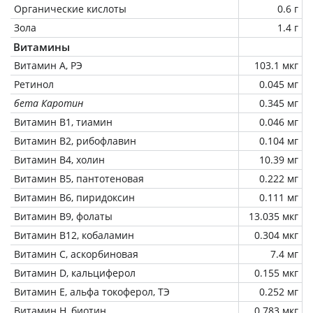
Органические кислоты
0.6 г
Зола
1.4 г
Витамины
Витамин А, РЭ
103.1 мкг
Ретинол
0.045 мг
бета Каротин
0.345 мг
Витамин В1, тиамин
0.046 мг
Витамин В2, рибофлавин
0.104 мг
Витамин В4, холин
10.39 мг
Витамин В5, пантотеновая
0.222 мг
Витамин В6, пиридоксин
0.111 мг
Витамин В9, фолаты
13.035 мкг
Витамин В12, кобаламин
0.304 мкг
Витамин C, аскорбиновая
7.4 мг
Витамин D, кальциферол
0.155 мкг
Витамин Е, альфа токоферол, ТЭ
0.252 мг
Витамин Н, биотин
0.783 мкг