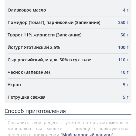
Оливковое масло
4 г
Помидор (томат), парниковый (Запекание)
350 г
Творог 11% жирности (Запекание)
50 г
Йогурт Яготинский 2,5%
100 г
Сыр российский, м.д.ж. 50% в сух. в-ве
110 г
Чеснок (Запекание)
10 г
Укроп
5 г
Петрушка свежая
5 г
Способ приготовления
Составить свой рецепт с учетом потерь витаминов и
минералов вы можете с помощью калькулятора
рецептов в приложении
"Мой здоровый рацион"
.