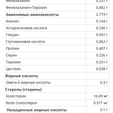
Фенилаланин
0.231 г
Фенилаланин+Тирозин
0.482 г
Заменимые аминокислоты
2.773 г
Аланин
0.144 г
Аспарагиновая кислота
0.336 г
Глицин
0.097 г
Глутаминовая кислота
0.862 г
Пролин
0.407 г
Серин
0.226 г
Тирозин
0.251 г
Цистеин
0.038 г
Жирные кислоты
Омега-6 жирные кислоты
0.3 г
Стеролы (стерины)
Холестерин
16.09 мг
бета Ситостерол
0.571 мг
Насыщенные жирные кислоты
3.1 г