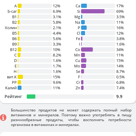
A
12%
Ca
17%
b-car
6.9%
Si
69%
В1
3.1%
Mg
3.5%
B2
5.8%
Na
11%
Холин
2.1%
P
16%
B5
4.4%
Cl
12%
B6
5.6%
Fe
3.8%
B9
3.3%
I
1.6%
B12
10%
Co
34%
C
8.2%
Mn
11%
D
1.6%
Cu
15%
E
1.7%
Mo
14%
H
1.6%
Se
8.7%
вит.К
15%
F
0.5%
PP
9.6%
Cr
6.8%
Калий
11%
Zn
7.4%
Рейтинг
9.9
Большинство продуктов не может содержать полный набор
витаминов и минералов. Поэтому важно употреблять в пищу
разннообразные продукты, чтобы восполнять потребности
организма в витаминах и минералах.