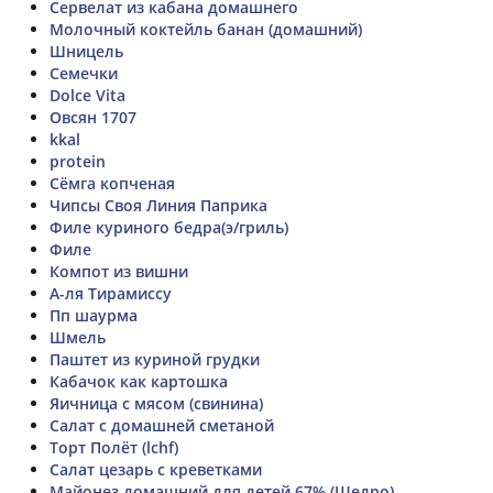
Сервелат из кабана домашнего
Молочный коктейль банан (домашний)
Шницель
Семечки
Dolce Vita
Овсян 1707
kkal
protein
Сёмга копченая
Чипсы Своя Линия Паприка
Филе куриного бедра(э/гриль)
Филе
Компот из вишни
А-ля Тирамиссу
Пп шаурма
Шмель
Паштет из куриной грудки
Кабачок как картошка
Яичница с мясом (свинина)
Салат с домашней сметаной
Торт Полёт (lchf)
Салат цезарь с креветками
Майонез домашний для детей 67% (Щедро)