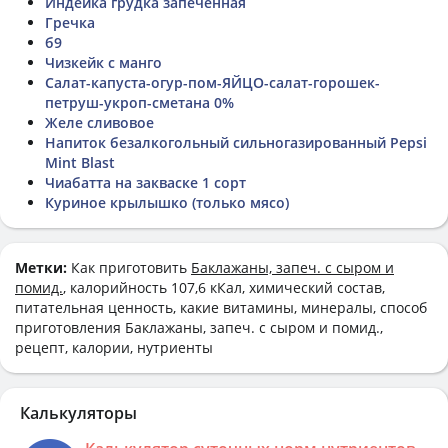
Индейка грудка запеченная
Гречка
б9
Чизкейк с манго
Салат-капуста-огур-пом-ЯЙЦО-салат-горошек-
петруш-укроп-сметана 0%
Желе сливовое
Напиток безалкогольный сильногазированный Pepsi
Mint Blast
Чиабатта на закваске 1 сорт
Куриное крылышко (только мясо)
Метки:
Как приготовить
Баклажаны, запеч. с сыром и
помид.
, калорийность 107,6 кКал, химический состав,
питательная ценность, какие витамины, минералы, способ
приготовления Баклажаны, запеч. с сыром и помид.,
рецепт, калории, нутриенты
Калькуляторы