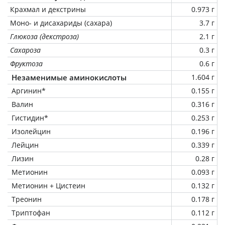
Крахмал и декстрины
0.973 г
Моно- и дисахариды (сахара)
3.7 г
Глюкоза (декстроза)
2.1 г
Сахароза
0.3 г
Фруктоза
0.6 г
Незаменимые аминокислоты
1.604 г
Аргинин*
0.155 г
Валин
0.316 г
Гистидин*
0.253 г
Изолейцин
0.196 г
Лейцин
0.339 г
Лизин
0.28 г
Метионин
0.093 г
Метионин + Цистеин
0.132 г
Треонин
0.178 г
Триптофан
0.112 г