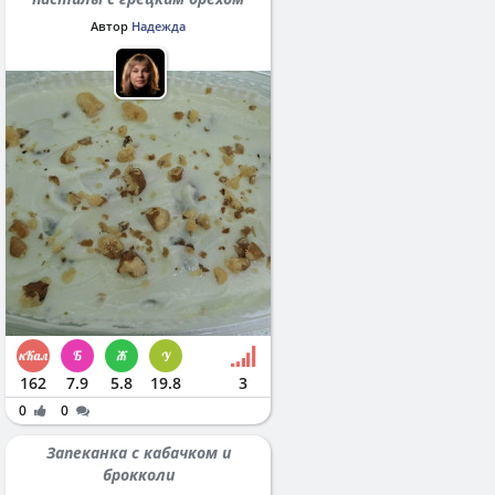
Автор
Надежда
162
7.9
5.8
19.8
3
0
0
Запеканка с кабачком и
брокколи