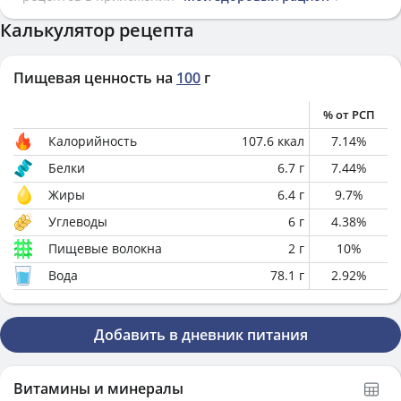
Калькулятор рецепта
Пищевая ценность на
100
г
% от РСП
Калорийность
107.6
ккал
7.14
%
Белки
6.7
г
7.44
%
Жиры
6.4
г
9.7
%
Углеводы
6
г
4.38
%
Пищевые волокна
2
г
10
%
Вода
78.1
г
2.92
%
Добавить в дневник питания
Витамины и минералы