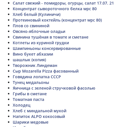
Салат свежий - помидоры, огурцы, салат 17.07. 21
Концентрат сывороточного белка wpc 80
Хлеб белый (Кулиничи)
Протеиновый коктейль (концентрат wpc 80)
Плов со свининой
Овсяно-яблочные оладьи
Свинина тушёная в томате и сметане
Котлеты из куриной грудки
Шампиньоны консервированные
Вино букет абхазии
шашлык (копия)
Творожник Линдеман
Сыр Mozarella Pizza фасованный
Говядина лопатка СССР
Тунец медальоны
Яичница с зеленой стручковой фасолью
Грибы в сметане
Томатная паста
Холодец
Хлеб с миндальной мукой
Напиток ALPO кокосовый
Шарики медовые