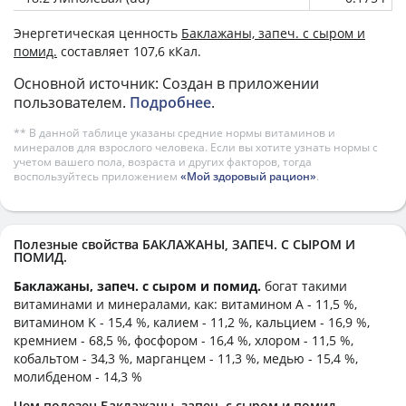
Энергетическая ценность
Баклажаны, запеч. с сыром и
помид.
составляет 107,6 кКал.
Основной источник: Создан в приложении
пользователем.
Подробнее
.
** В данной таблице указаны средние нормы витаминов и
минералов для взрослого человека. Если вы хотите узнать нормы с
учетом вашего пола, возраста и других факторов, тогда
воспользуйтесь приложением
«Мой здоровый рацион»
.
Полезные свойства БАКЛАЖАНЫ, ЗАПЕЧ. С СЫРОМ И
ПОМИД.
Баклажаны, запеч. с сыром и помид.
богат такими
витаминами и минералами, как: витамином А - 11,5 %,
витамином K - 15,4 %, калием - 11,2 %, кальцием - 16,9 %,
кремнием - 68,5 %, фосфором - 16,4 %, хлором - 11,5 %,
кобальтом - 34,3 %, марганцем - 11,3 %, медью - 15,4 %,
молибденом - 14,3 %
Чем полезен Баклажаны, запеч. с сыром и помид.