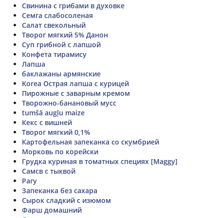
Свинина с грибами в духовке
Семга слабосоленая
Салат свекольный
Творог мягкий 5% Данон
Суп грибной с лапшой
Конфета тирамису
Лапша
баклажаны армянские
Korea Острая лапша с курицей
Пирожные с заварным кремом
Творожно-банановый мусс
tumšā augļu maize
Кекс с вишней
Творог мягкий 0,1%
Картофельная запеканка со скумбрией
Морковь по корейски
Грудка куриная в томатных специях [Maggy]
Самсв с тыквой
Рагу
Запеканка без сахара
Сырок сладкий с изюмом
Фарш домашний