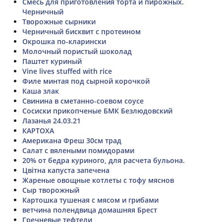
Смесь для приготовления торта и пирожных.
Черничный
Творожные сырники
Черничный бисквит с протеином
Окрошка по-кларински
Молочный пористый шоколад
Паштет куриный
Vine lives stuffed with rice
Филе минтая под сырной корочкой
Каша злак
Свинина в сметанно-соевом соусе
Сосиски прикопченые БМК Безлюдовский
Лазанья 24.03.21
КАРТОХА
Американа Фреш 30см трад
Салат с вялеными помидорами
20% от бедра куриного, для расчета бульона.
Цвітна капуста запечена
Жареные овощные котлеты с тофу мяснов
Сыр творожный
Картошка тушеная с мясом и грибами
ветчина полендвица домашняя Брест
Гречневые тефтели