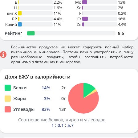
E
2.2%
Mo
13%
H
1.6%
Se
2%
вит.К
11%
F
0.2%
PP
4.4%
Cr
16%
Калий
11%
Zn
4.4%
Рейтинг
8.5
Большинство продуктов не может содержать полный набор
витаминов и минералов. Поэтому важно употреблять в пищу
разннообразные продукты, чтобы восполнять потребности
организма в витаминах и минералах.
Доля БЖУ в калорийности
Белки
14
%
2
г
Жиры
3
%
0
г
Углеводы
83
%
13
г
Соотношение белков, жиров и углеводов
1 : 0.1 : 5.7