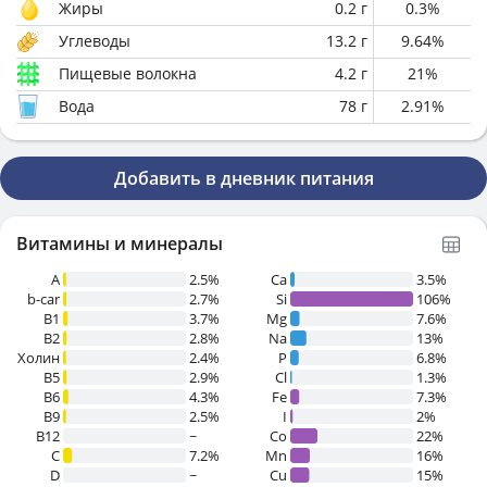
Жиры
0.2
г
0.3
%
Углеводы
13.2
г
9.64
%
Пищевые волокна
4.2
г
21
%
Вода
78
г
2.91
%
Добавить в дневник питания
Витамины и минералы
A
2.5%
Ca
3.5%
b-car
2.7%
Si
106%
В1
3.7%
Mg
7.6%
B2
2.8%
Na
13%
Холин
2.4%
P
6.8%
B5
2.9%
Cl
1.3%
B6
4.3%
Fe
7.3%
B9
2.5%
I
2%
B12
~
Co
22%
C
7.2%
Mn
16%
D
~
Cu
15%