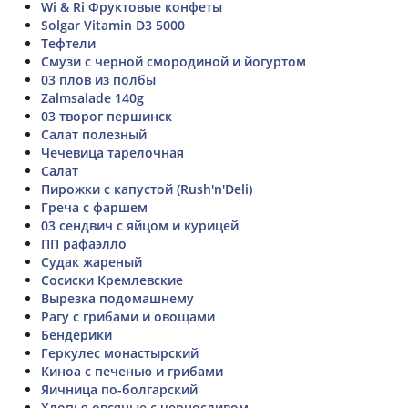
Wi & Ri Фруктовые конфеты
Solgar Vitamin D3 5000
Тефтели
Смузи с черной смородиной и йогуртом
03 плов из полбы
Zalmsalade 140g
03 творог першинск
Салат полезный
Чечевица тарелочная
Салат
Пирожки с капустой (Rush'n'Deli)
Греча с фаршем
03 сендвич с яйцом и курицей
ПП рафаэлло
Судак жареный
Сосиски Кремлевские
Вырезка подомашнему
Рагу с грибами и овощами
Бендерики
Геркулес монастырский
Киноа с печенью и грибами
Яичница по-болгарский
Хлопья овсяные с черносливом