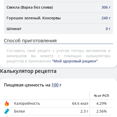
Свекла (Варка без слива)
306 г
Горошек зеленый. Консервы
240 г
Шпинат
0 г
Способ приготовления
Составить свой рецепт с учетом потерь витаминов и
минералов вы можете с помощью калькулятора
рецептов в приложении
"Мой здоровый рацион"
.
Калькулятор рецепта
Пищевая ценность на
100
г
% от РСП
Калорийность
64.6
ккал
4.29
%
Белки
2.3
г
2.56
%