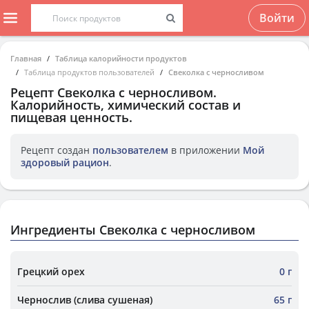
Войти
Главная
Таблица калорийности продуктов
Таблица продуктов пользователей
Свеколка с черносливом
Рецепт
Свеколка с черносливом
.
Калорийность, химический состав и
пищевая ценность.
Рецепт создан
пользователем
в приложении
Мой
здоровый рацион
.
Ингредиенты Свеколка с черносливом
Грецкий орех
0 г
Чернослив (слива сушеная)
65 г