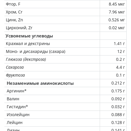
Фтор, F
8.45 мкг
Хром, Cr
7.96 мкг
Цинк, Zn
0.526 мг
Цирконий, Zr
0.02 мкг
Усвояемые углеводы
Крахмал и декстрины
1.41 г
Моно- и дисахариды (сахара)
12 г
Глюкоза (декстроза)
0.2 г
Сахароза
4.4 г
Фруктоза
0.1 г
Незаменимые аминокислоты
0.212 г
Аргинин*
0.175 г
Валин
0.092 г
Гистидин*
0.032 г
Изолейцин
0.088 г
Лейцин
0.128 г
Лизин
0.141 г