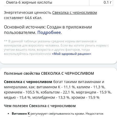
Омега-6 жирные кислоты
0.1 г
Энергетическая ценность
Свеколка с черносливом
составляет 64,6 кКал.
Основной источник: Создан в приложении
пользователем.
Подробнее
.
** В данной таблице указаны средние нормы витаминов и
минералов для взрослого человека. Если вы хотите узнать нормы с
учетом вашего пола, возраста и других факторов, тогда
воспользуйтесь приложением
«Мой здоровый рацион»
.
Полезные свойства СВЕКОЛКА С ЧЕРНОСЛИВОМ
Свеколка с черносливом
богат такими витаминами и
минералами, как: витамином K - 11,1 %, калием - 11,3 %,
кремнием - 105,5 %, кобальтом - 22,1 %, марганцем - 15,9 %,
медью - 15,4 %, молибденом - 13,3 %, хромом - 15,9 %
Чем полезен Свеколка с черносливом
Витамин К
регулирует свёртываемость крови. Недостаток