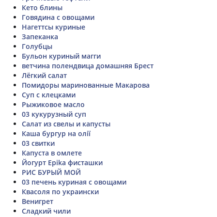
Кето блины
Говядина с овощами
Нагеттсы куриные
Запеканка
Голубцы
Бульон куриный магги
ветчина полендвица домашняя Брест
Лёгкий салат
Помидоры маринованные Макарова
Суп с клецками
Рыжиковое масло
03 кукурузный суп
Салат из свелы и капусты
Каша бургур на олії
03 свитки
Капуста в омлете
Йогурт Epika фисташки
РИС БУРЫЙ МОЙ
03 печень куриная с овощами
Квасоля по украински
Венигрет
Сладкий чили