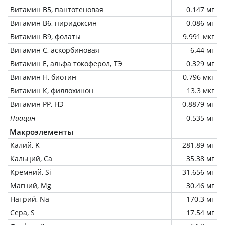
Витамин В5, пантотеновая
0.147 мг
Витамин В6, пиридоксин
0.086 мг
Витамин В9, фолаты
9.991 мкг
Витамин C, аскорбиновая
6.44 мг
Витамин Е, альфа токоферол, ТЭ
0.329 мг
Витамин Н, биотин
0.796 мкг
Витамин К, филлохинон
13.3 мкг
Витамин РР, НЭ
0.8879 мг
Ниацин
0.535 мг
Макроэлементы
Калий, K
281.89 мг
Кальций, Ca
35.38 мг
Кремний, Si
31.656 мг
Магний, Mg
30.46 мг
Натрий, Na
170.3 мг
Сера, S
17.54 мг