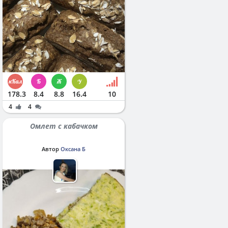
178.3
8.4
8.8
16.4
10
4
4
Омлет с кабачком
Автор
Оксана Б