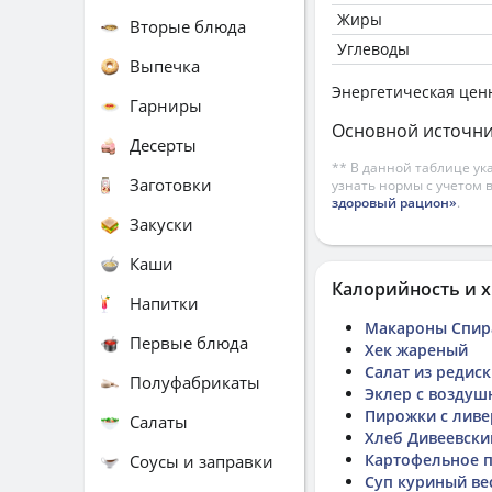
Жиры
Вторые блюда
Углеводы
Выпечка
Энергетическая цен
Гарниры
Основной источни
Десерты
** В данной таблице ук
Заготовки
узнать нормы с учетом 
здоровый рацион»
.
Закуски
Каши
Калорийность и х
Напитки
Макароны Спир
Первые блюда
Хек жареный
Салат из редис
Полуфабрикаты
Эклер с возду
Пирожки с лив
Салаты
Хлеб Дивеевски
Картофельное 
Соусы и заправки
Суп куриный ве