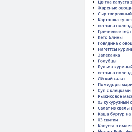
Цвітна капуста 
Жареные овощны
Сыр творожный
Картошка тушен
ветчина поленд
Гречневые теф
Кето блины
Говядина с ов
Нагеттсы курин
Запеканка
Голубцы
Бульон куриный
ветчина поленд
Лёгкий салат
Помидоры мари
Суп с клецками
Рыжиковое мас
03 кукурузный 
Салат из свелы 
Каша бургур на 
03 свитки
Капуста в омле
Йогурт Epika ф