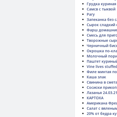
Грудка куриная
Самсв с тыквой
Рагу
Запеканка без 
Сырок сладкий
Фарш домашни
Смесь для приг
Творожные сыр
Черничный биск
Окрошка по-кл
Молочный пори
Паштет курины
Vine lives stuffe
Филе минтая п
Каша злак
Свинина в смет
Сосиски прико
Лазанья 24.03.2
КАРТОХА
Американа Фре
Салат с вялен
20% от бедра ку