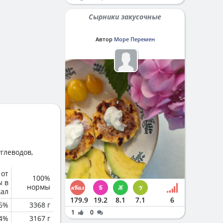
Сырники закусочные
Автор
Море Перемен
глеводов,
 от
100%
ы в
нормы
кал
179.9
19.2
8.1
7.1
6
6%
3368 г
1
0
.4%
3167 г