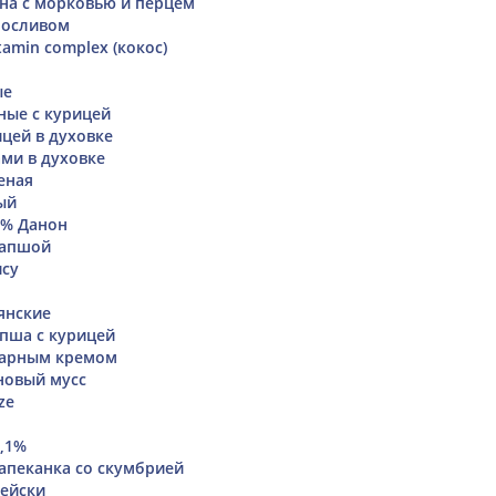
на с морковью и перцем
носливом
tamin complex (кокос)
ые
ные с курицей
ицей в духовке
ами в духовке
еная
ый
5% Данон
лапшой
ису
янские
апша с курицей
варным кремом
новый мусс
ze
0,1%
апеканка со скумбрией
ейски