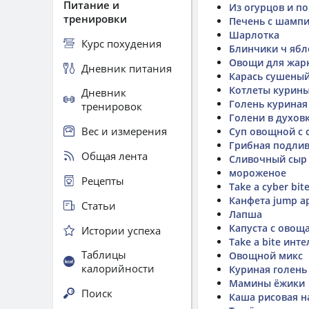
Питание и
Из огурцов и п
тренировки
Печень с шампи
Шарлотка
Курс похудения
Блинчики ч ябл
Овощи для жарк
Дневник питания
Карась сушены
Котлеты курин
Дневник
Голень куриная
тренировок
Голени в духов
Вес и измерения
Суп овощной с 
Грибная подли
Общая лента
Сливочный сыр
мороженое
Рецепты
Take a cyber bit
Канфета jump а
Статьи
Лапша
Капуста с овощ
Истории успеха
Take a bite инт
Таблицы
Овощной микс
калорийности
Куриная голень
Мамины ёжики
Поиск
Каша рисовая н