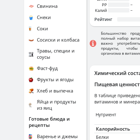
PP
~
Свинина
Калий
~
Снеки
Рейтинг
Соки
Большинство прод
полный набор вита
Сосиски и колбаса
важно употребля
продукты, чтобы
Травы, специи и
организма в витами
соусы
Фаст-фуд
Химический сост
Фрукты и ягоды
Пищевая ценност
Хлеб и выпечка
В таблице приведено
Яйца и продукты
витаминов и минера
из яиц
Нутриент
Готовые блюда и
рецепты
Калорийность
Варенье и джемы
Белки