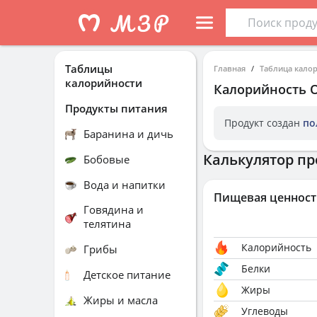
Таблицы
Главная
Таблица кало
калорийности
Калорийность
Продукты питания
Продукт создан
по
Баранина и дичь
Калькулятор пр
Бобовые
Вода и напитки
Пищевая ценност
Говядина и
телятина
Калорийность
Грибы
Белки
Детское питание
Жиры
Жиры и масла
Углеводы