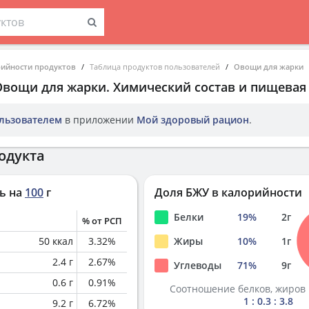
рийности продуктов
Таблица продуктов пользователей
Овощи для жарки
Овощи для жарки
. Химический состав и пищевая
льзователем
в приложении
Мой здоровый рацион
.
одукта
ь на
100
г
Доля БЖУ в калорийности
Белки
19
%
2
г
% от РСП
50
ккал
3.32
%
Жиры
10
%
1
г
2.4
г
2.67
%
Углеводы
71
%
9
г
0.6
г
0.91
%
Соотношение белков, жиров 
1 : 0.3 : 3.8
9.2
г
6.72
%