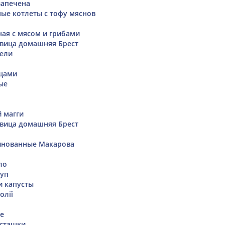
запечена
е котлеты с тофу мяснов
ая с мясом и грибами
вица домашняя Брест
тели
ощами
ые
 магги
вица домашняя Брест
нованные Макарова
ло
суп
и капусты
олії
те
исташки