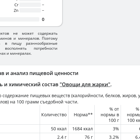
Cr
~
Zn
~
0
уктов не может содержать
минов и минералов. Поэтому
ть в пищу разннообразные
 восполнять потребности
нах и минералах.
ав и анализ пищевой ценности
ь и химический состав
"Овощи для жарки"
.
 содержание пищевых веществ (калорийности, белков, жиров, у
лов) на
100 грамм
съедобной части.
% от
%
Количество
Норма**
нормы в
норм
100 г
100 к
50 ккал
1684 ккал
3%
2.4 г
76 г
3.2%
6