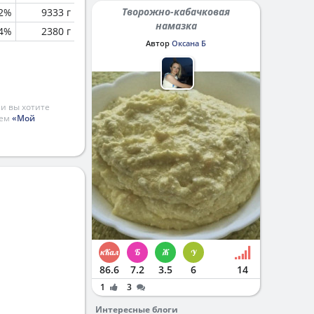
Творожно-кабачковая
.2%
9333 г
намазка
.4%
2380 г
Автор
Оксана Б
и вы хотите
ием
«Мой
86.6
7.2
3.5
6
14
1
3
Интересные блоги