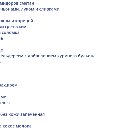
омидоров сметан
ньонами, луком и сливками
оком и корицей
и греческие
й соломка
ые
ке
сельдереем с добавлением куриного бульона
ва
e
рах.крем
ами
еллект
 без кожи запечённая
а кокос молоке