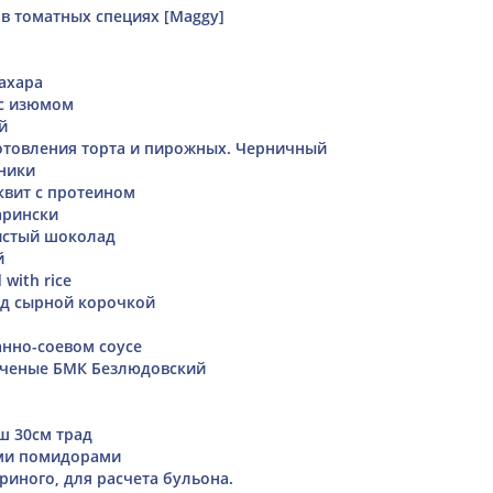
 в томатных специях [Maggy]
сахара
 с изюмом
й
отовления торта и пирожных. Черничный
ники
вит с протеином
арински
стый шоколад
й
d with rice
од сырной корочкой
анно-соевом соусе
пченые БМК Безлюдовский
1
ш 30см трад
ыми помидорами
риного, для расчета бульона.