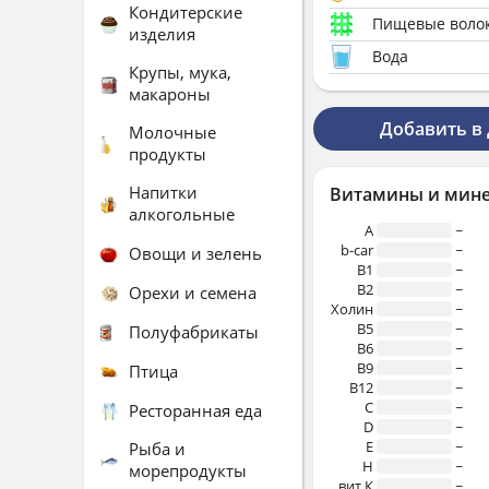
Кондитерские
Пищевые воло
изделия
Вода
Крупы, мука,
макароны
Добавить в
Молочные
продукты
Напитки
Витамины и мин
алкогольные
A
~
b-car
~
Овощи и зелень
В1
~
B2
~
Орехи и семена
Холин
~
B5
~
Полуфабрикаты
B6
~
B9
~
Птица
B12
~
C
~
Ресторанная еда
D
~
E
~
Рыба и
H
~
морепродукты
вит.К
~