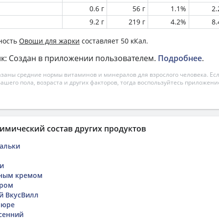
0.6 г
56 г
1.1%
2
9.2 г
219 г
4.2%
8
ность
Овощи для жарки
составляет 50 кКал.
к: Создан в приложении пользователем.
Подробнее
.
азаны средние нормы витаминов и минералов для взрослого человека. Есл
вашего пола, возраста и других факторов, тогда воспользуйтесь приложен
имический состав других продуктов
альки
ки
шным кремом
ером
й ВкусВилл
пюре
сенний