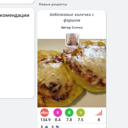
Новые рецепты
Кабачковые колечки с
екомендации
фаршем
Автор
Еленка
134.9
8.4
7.8
7.5
8
8
6