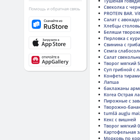
Тушёная говяди
Свеколка с чер
Помощь и обратная связь
PROTEIN BAR. Vi
Салат с авокадо
Хлебцы столов
Беляши творож
Перловка с кур
Свинина с гриб
Семга слабосол
Салат свекольн
Творог мягкий 
Суп грибной с 
Конфета тирам
Лапша
баклажаны арм
Korea Острая л
Пирожные с за
Творожно-бана
tumšā augļu mai
Кекс с вишней
Творог мягкий 
Картофельная з
Морковь по кор