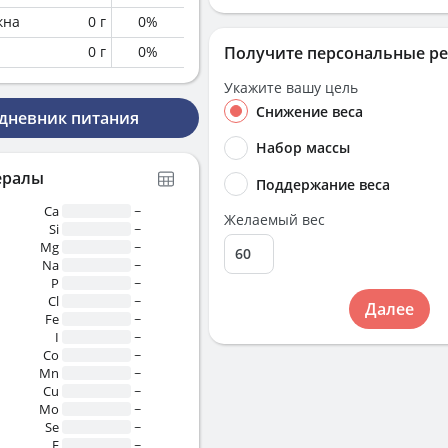
кна
0
г
0
%
0
г
0
%
Получите персональные р
Укажите вашу цель
Снижение веса
 дневник питания
Набор массы
ералы
Поддержание веса
Ca
~
Желаемый вес
Si
~
Mg
~
Na
~
P
~
Cl
~
Далее
Fe
~
I
~
Co
~
Mn
~
Cu
~
Mo
~
Se
~
F
~