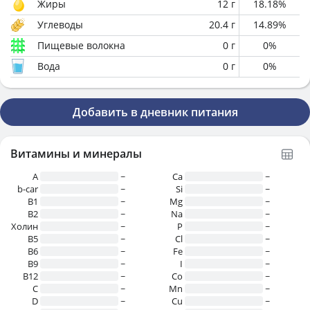
Жиры
12
г
18.18
%
Углеводы
20.4
г
14.89
%
Пищевые волокна
0
г
0
%
Вода
0
г
0
%
Добавить в дневник питания
Витамины и минералы
A
~
Ca
~
b-car
~
Si
~
В1
~
Mg
~
B2
~
Na
~
Холин
~
P
~
B5
~
Cl
~
B6
~
Fe
~
B9
~
I
~
B12
~
Co
~
C
~
Mn
~
D
~
Cu
~