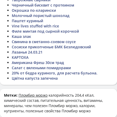
Черничный бисквит с протеином
Окрошка по-кларински
Молочный пористый шоколад
Паштет куриный
Vine lives stuffed with rice
Филе минтая под сырной корочкой
Каша злак
Свинина в сметанно-соевом соусе
Сосиски прикопченые БМК Безлюдовский
Лазанья 24.03.21
КАРТОХА
Американа Фреш 30см трад
Салат с вялеными помидорами
20% от бедра куриного, для расчета бульона.
Цвітна капуста запечена
Метки:
Пломбир моржо
калорийность 204,4 кКал,
химический состав, питательная ценность, витамины,
минералы, чем полезен Пломбир моржо, калории,
нутриенты, полезные свойства Пломбир моржо