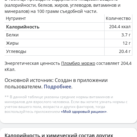
(калорийности, белков, жиров, углеводов, витаминов и
минералов) на
100 грамм
съедобной части.
Нутриент
Количество
Калорийность
204.4 ккал
Белки
3.7 г
Жиры
12 г
Углеводы
20.4 г
Энергетическая ценность
Пломбир моржо
составляет 204,4
кКал.
Основной источник: Создан в приложении
пользователем.
Подробнее
.
** В данной таблице указаны средние нормы витаминов и
минералов для взрослого человека. Если вы хотите узнать нормы с
учетом вашего пола, возраста и других факторов, тогда
воспользуйтесь приложением
«Мой здоровый рацион»
.
Калорийность и химический состав других