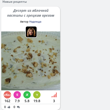
Новые рецепты
Десерт из яблочной
пастилы с грецким орехом
Автор
Надежда
162
7.9
5.8
19.8
3
0
0