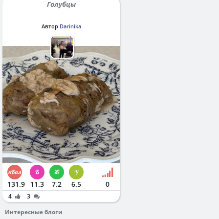
Голубцы
Автор
Darinika
131.9
11.3
7.2
6.5
0
4
3
Интересные блоги