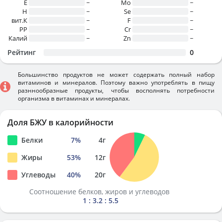
E
~
Mo
~
H
~
Se
~
вит.К
~
F
~
PP
~
Cr
~
Калий
~
Zn
~
Рейтинг
0
Большинство продуктов не может содержать полный набор
витаминов и минералов. Поэтому важно употреблять в пищу
разннообразные продукты, чтобы восполнять потребности
организма в витаминах и минералах.
Доля БЖУ в калорийности
Белки
7
%
4
г
Жиры
53
%
12
г
Углеводы
40
%
20
г
Соотношение белков, жиров и углеводов
1 : 3.2 : 5.5