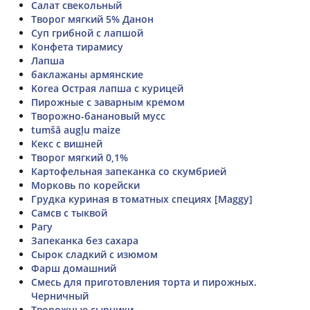
Салат свекольный
Творог мягкий 5% Данон
Суп грибной с лапшой
Конфета тирамису
Лапша
баклажаны армянские
Korea Острая лапша с курицей
Пирожные с заварным кремом
Творожно-банановый мусс
tumšā augļu maize
Кекс с вишней
Творог мягкий 0,1%
Картофельная запеканка со скумбрией
Морковь по корейски
Грудка куриная в томатных специях [Maggy]
Самсв с тыквой
Рагу
Запеканка без сахара
Сырок сладкий с изюмом
Фарш домашний
Смесь для приготовления торта и пирожных.
Черничный
Творожные сырники