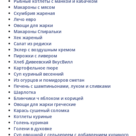
Рыбные котлеты с манкой и кабачком
Макароны с мясом
Скумбрия жареная
Лечо евро
Овощи для жарки
Макароны Спиральки
Хек жареный
Салат из редиски
Эклер с воздушным кремом
Пирожки с ливером
Хлеб Дивеевский ВкусВилл
Картофельное пюре
Суп куриный весенний
Из огурцов и помидоров сметан
Печень с шампиньонами, луком и сливками
Шарлотка
Блинчики ч яблоком и корицей
Овощи для жарки греческие
Карась сушеный соломка
Котлеты куриные
Голень куриная
Голени в духовке
Суп овощной с сельдереем с добавлением куриного