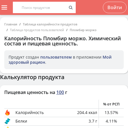
Войти
Главная
Таблица калорийности продуктов
Таблица продуктов пользователей
Пломбир моржо
Калорийность
Пломбир моржо
. Химический
состав и пищевая ценность.
Продукт создан
пользователем
в приложении
Мой
здоровый рацион
.
Калькулятор продукта
Пищевая ценность на
100
г
% от РСП
Калорийность
204.4
ккал
13.57
%
Белки
3.7
г
4.11
%