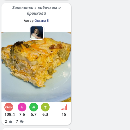
Запеканка с кабачком и
брокколи
Автор
Оксана Б
108.4
7.6
5.7
6.3
15
2
7