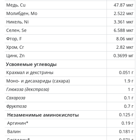
Медь, Cu
47.87 мкг
Молибден, Mo
2.522 мкг
Никель, Ni
3.361 мкг
Селен, Se
6.588 мкг
Фтор, F
8.06 мкг
Хром, Cr
2.82 мкг
Цинк, Zn
0.3699 мг
Усвояемые углеводы
Крахмал и декстрины
0.051 г
Моно- и дисахариды (сахара)
1.9 г
Глюкоза (декстроза)
1 г
Сахароза
0.1 г
Фруктоза
0.7 г
Незаменимые аминокислоты
0.125 г
Аргинин*
0.19 г
Валин
0.181 г
Гистидин*
0.071 г