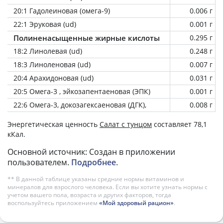
20:1 Гадолеиновая (омега-9)
0.006 г
22:1 Эруковая (ud)
0.001 г
Полиненасыщенные жирные кислоты
0.295 г
18:2 Линолевая (ud)
0.248 г
18:3 Линоленовая (ud)
0.007 г
20:4 Арахидоновая (ud)
0.031 г
20:5 Омега-3 , эйкозапентаеновая (ЭПК)
0.001 г
22:6 Омега-3, докозагексаеновая (ДГК),
0.008 г
Энергетическая ценность
Салат с тунцом
составляет 78,1
кКал.
Основной источник: Создан в приложении
пользователем.
Подробнее
.
** В данной таблице указаны средние нормы витаминов и
минералов для взрослого человека. Если вы хотите узнать нормы с
учетом вашего пола, возраста и других факторов, тогда
воспользуйтесь приложением
«Мой здоровый рацион»
.