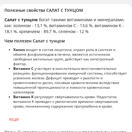
Полезные свойства САЛАТ С ТУНЦОМ
Салат с тунцом
богат такими витаминами и минералами,
как: холином - 13,1 %, витамином C - 13,6 %, витамином K -
18,1 %, кремнием - 89,7 %, селеном - 12 %
Чем полезен Салат с тунцом
Холин
входит в состав лецитина, играет роль в синтезе и
обмене фосфолипидов в печени, является источником
свободных метильных групп, действует как липотропный
фактор.
Витамин С
участвует в окислительно-восстановительных
реакциях, функционировании иммунной системы, способствует
усвоению железа. Дефицит приводит к рыхлости и
кровоточивости десен, носовым кровотечениям вследствие
повышенной проницаемости и ломкости кровеносных
капилляров.
Витамин К
регулирует свёртываемость крови. Недостаток
витамина К приводит к увеличению времени свертывания
крови, пониженному содержанию протромбина в крови.
еще