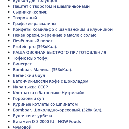
Бульон для голубцов
Паштет с творогом и шампиньонами
Сырники (копия)
Творожный
Графские развалины
Конфеты Комильфо с шампанским и клубникой
Пекан орехи, жаренные в масле с солью
Печёночный пирог
Protein pro (393кКал).
КАША ОВСЯНАЯ БЫСТРОГО ПРИГОТОВЛЕНИЯ
Тофик (сыр тофу)
Винегрет
Bombbar. Малина. (356кКал).
Веганский боул
Батончик-мюсли Кофе с шоколадом
Икра тыква СССР
Клетчатка в батончике Нутрилайв
Гороховый суп
Куриные котлеты со шпинатом
Bombbar. Шоколадно-ореховый. (328кКал).
Булочки из урбеча
Витамин D-3 2000 IU - NOW Foods
Чумовой