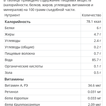
В таблице приведено содержание пищевых веществ
(калорийности, белков, жиров, углеводов, витаминов и
минералов) на
100 грамм
съедобной части.
Нутриент
Количество
Калорийность
78.1 ккал
Белки
6 г
Жиры
4.7 г
Углеводы
2.4 г
Углеводы (общие)
0.2 г
Пищевые волокна
0.7 г
Вода
85.7 г
Органические кислоты
0.1 г
Зола
0.5 г
Витамины
Витамин А, РЭ
34.6 мкг
Ретинол
0.031 мг
бета Каротин
0.033 мг
бета Криптоксантин
2.09 мкг