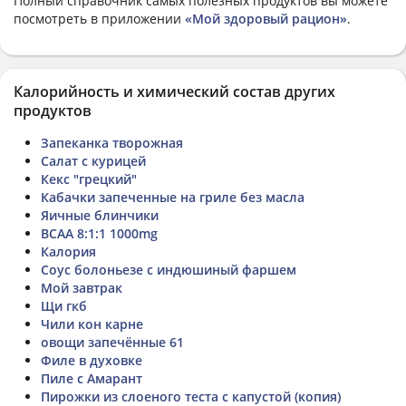
Полный справочник самых полезных продуктов вы можете
посмотреть в приложении
«Мой здоровый рацион»
.
Калорийность и химический состав других
продуктов
Запеканка творожная
Салат с курицей
Кекс "грецкий"
Кабачки запеченные на гриле без масла
Яичные блинчики
BCAA 8:1:1 1000mg
Калория
Соус болоньезе с индюшиный фаршем
Мой завтрак
Щи гкб
Чили кон карне
овощи запечённые 61
Филе в духовке
Пиле с Амарант
Пирожки из слоеного теста с капустой (копия)