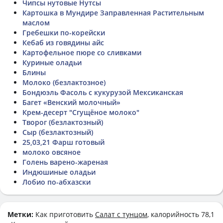
Чипсы нутовые Нутсы
Картошка в Мундире Заправленная Растительным
маслом
Гребешки по-корейски
Кебаб из говядины айс
Картофельное пюре со сливками
Куриные оладьи
Блины
Молоко (безлактозное)
Бондюэль Фасоль с кукурузой Мексиканская
Багет «Венский молочный»
Крем-десерт "Сгущёное молоко"
Творог (безлактозный)
Сыр (безлактозный)
25,03,21 Фарш готовый
молоко овсяное
Голень варено-жареная
Индюшиные оладьи
Лобио по-абхазски
Метки:
Как приготовить
Салат с тунцом
, калорийность 78,1