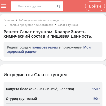
Войти
Главная
Таблица калорийности продуктов
Таблица продуктов пользователей
Салат с тунцом
Рецепт
Салат с тунцом
. Калорийность,
химический состав и пищевая ценность.
Рецепт создан
пользователем
в приложении
Мой
здоровый рацион
.
Ингредиенты Салат с тунцом
Капуста белокочанная (Мытьё, нарезка)
150 г
Огурец грунтовый
190 г