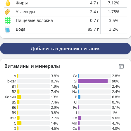
Жиры
4.7
г
7.12
%
Углеводы
2.4
г
1.75
%
Пищевые волокна
0.7
г
3.5
%
Вода
85.7
г
3.2
%
Добавить в дневник питания
Витамины и минералы
A
3.8%
Ca
2.8%
b-car
0.7%
Si
90%
В1
1.9%
Mg
2.4%
B2
7.4%
Na
2.4%
Холин
13%
P
6.8%
B5
7.4%
Cl
0.7%
B6
2.9%
Fe
3.1%
B9
3.8%
I
1%
B12
7.7%
Co
9.6%
C
14%
Mn
4.7%
D
4.6%
Cu
4.8%