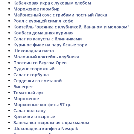
Кабачковая икра с луковым хлебом
Мороженое пломбир
Майонезный соус с грибами постный Ласка
Ролл с курицей симпл кофе
Коктейль "овсянка с клубникой, бананом и молоком"
Колбаса домашняя куриная
Салат из капусты с блинчиками
Куриное филе на пару Ясные зори
Шоколадная паста
Молочный коктейль клубника
Протеин со Вкусом Орео
Пудинг творожный
Салат с горбуша
Сердечки со сметаной
Винегрет
Томатный лук
Мороженое
Морковные конфеты 57 гр.
Салат кол слоу
Креветки отварные
Запеканка творожная с крахмалом
Шоколадняа конфета Nesquik