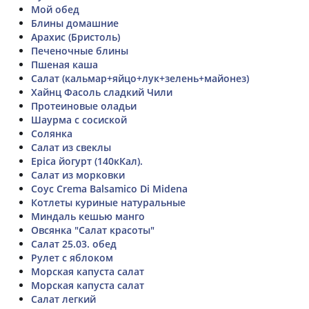
Мой обед
Блины домашние
Арахис (Бристоль)
Печеночные блины
Пшеная каша
Салат (кальмар+яйцо+лук+зелень+майонез)
Хайнц Фасоль сладкий Чили
Протеиновые оладьи
Шаурма с сосиской
Солянка
Салат из свеклы
Epica йогурт (140кКал).
Салат из морковки
Соус Crema Balsamico Di Midena
Котлеты куриные натуральные
Миндаль кешью манго
Овсянка "Салат красоты"
Салат 25.03. обед
Рулет с яблоком
Морская капуста салат
Морская капуста салат
Салат легкий