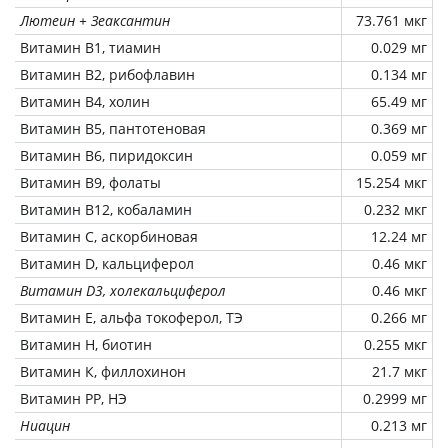
Лютеин + Зеаксантин
73.761 мкг
Витамин В1, тиамин
0.029 мг
Витамин В2, рибофлавин
0.134 мг
Витамин В4, холин
65.49 мг
Витамин В5, пантотеновая
0.369 мг
Витамин В6, пиридоксин
0.059 мг
Витамин В9, фолаты
15.254 мкг
Витамин В12, кобаламин
0.232 мкг
Витамин C, аскорбиновая
12.24 мг
Витамин D, кальциферол
0.46 мкг
Витамин D3, холекальциферол
0.46 мкг
Витамин Е, альфа токоферол, ТЭ
0.266 мг
Витамин Н, биотин
0.255 мкг
Витамин К, филлохинон
21.7 мкг
Витамин РР, НЭ
0.2999 мг
Ниацин
0.213 мг