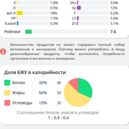
E
1.8%
Mo
3.6%
H
0.5%
Se
12%
вит.К
18%
F
0.2%
PP
1.5%
Cr
5.6%
Калий
5.3%
Zn
3.1%
Рейтинг
7.6
Большинство продуктов не может содержать полный набор
витаминов и минералов. Поэтому важно употреблять в пищу
разннообразные продукты, чтобы восполнять потребности
организма в витаминах и минералах.
Доля БЖУ в калорийности
Белки
32
%
6
г
Жиры
56
%
5
г
Углеводы
13
%
2
г
Соотношение белков, жиров и углеводов
1 : 0.8 : 0.4