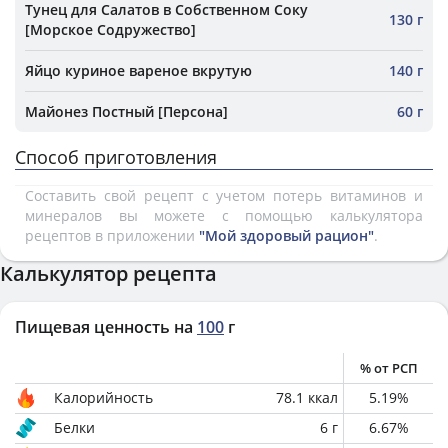
Тунец для Салатов в Собственном Соку
130 г
[Морское Содружество]
Яйцо куриное вареное вкрутую
140 г
Майонез Постный [Персона]
60 г
Способ приготовления
Составить свой рецепт с учетом потерь витаминов и
минералов вы можете с помощью калькулятора
рецептов в приложении
"Мой здоровый рацион"
.
Калькулятор рецепта
Пищевая ценность на
100
г
% от РСП
Калорийность
78.1
ккал
5.19
%
Белки
6
г
6.67
%