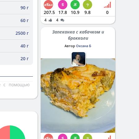
90 г
207.5
17.8
10.9
9.8
0
60 г
4
4
Запеканка с кабачком и
2500 г
брокколи
40 г
Автор
Оксана Б
20 г
те с помощью