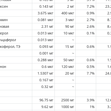
оксин
0.143 мг
2 мг
7.2%
23
3.675 мкг
400 мкг
0.9%
2
амин
0.081 мкг
3 мкг
2.7%
8
новая
2.31 мг
90 мг
2.6%
8
ферол
0.013 мкг
10 мкг
0.1%
0
льциферол
0.013 мкг
~
окоферол, ТЭ
0.093 мг
15 мг
0.6%
1
0.001 мг
~
0.288 мкг
50 мкг
0.6%
1
инон
0.6 мкг
120 мкг
0.5%
1
1.5307 мг
20 мг
7.7%
24
0.167 мг
~
0.32 мг
~
96.75 мг
2500 мг
3.9%
12
9.62 мг
1000 мг
1%
3