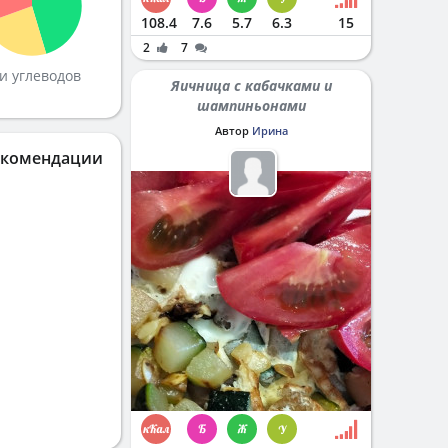
108.4
7.6
5.7
6.3
15
2
7
и углеводов
Яичница с кабачками и
шампиньонами
Автор
Ирина
екомендации