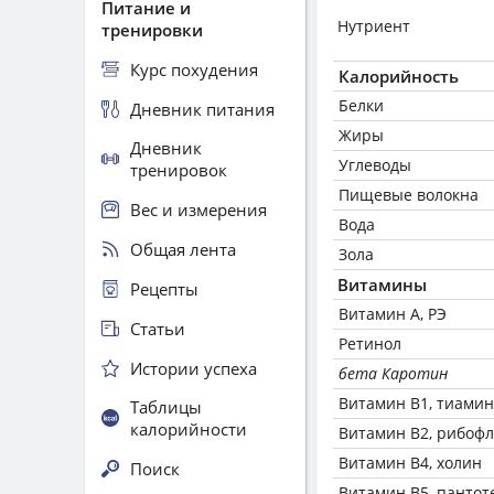
Питание и
Нутриент
тренировки
Курс похудения
Калорийность
Белки
Дневник питания
Жиры
Дневник
Углеводы
тренировок
Пищевые волокна
Вес и измерения
Вода
Общая лента
Зола
Витамины
Рецепты
Витамин А, РЭ
Статьи
Ретинол
Истории успеха
бета Каротин
Витамин В1, тиамин
Таблицы
калорийности
Витамин В2, рибоф
Витамин В4, холин
Поиск
Витамин В5, пантот