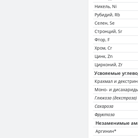
Никель, Ni
Рубидий, Rb
Селен, Se
Стронций, Sr
Фтор, F
Хром, Cr
Цинк, Zn
Цирконий, Zr
Усвояемые углев
Крахмал и декстри
Моно- и дисахариды
Глюкоза (декстроза)
Сахароза
Фруктоза
Незаменимые ам
Аргинин*