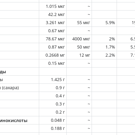
1.015 мкг
~
42.2 мкг
~
3.261 мкг
55 мкг
5.9%
1
0.67 мкг
~
78.67 мкг
4000 мкг
2%
6
0.87 мкг
50 мкг
1.7%
5
0.2668 мг
12 мг
2.2%
7
0.15 мкг
~
оды
ны
1.425 г
~
 (сахара)
0.9 г
~
0.4 г
~
0.3 г
~
0.2 г
~
инокислоты
0.048 г
~
0.188 г
~