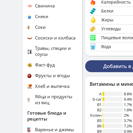
Калорийность
Свинина
Белки
Снеки
Жиры
Соки
Углеводы
Сосиски и колбаса
Пищевые воло
Вода
Травы, специи и
соусы
Фаст-фуд
Добавить в
Фрукты и ягоды
Витамины и мин
Хлеб и выпечка
A
8.8%
Яйца и продукты
b-car
9.4%
из яиц
В1
1.7%
B2
1.8%
Готовые блюда и
Холин
2%
рецепты
B5
3.7%
B6
7.2%
Варенье и джемы
B9
0.9%