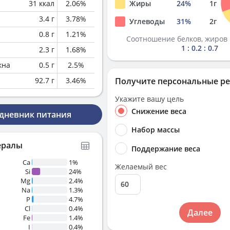
31
ккал
2.06
%
Жиры
24
%
1
г
3.4
г
3.78
%
Углеводы
31
%
2
г
0.8
г
1.21
%
Соотношение белков, жиров 
1 : 0.2 : 0.7
2.3
г
1.68
%
кна
0.5
г
2.5
%
92.7
г
3.46
%
Получите персональные р
Укажите вашу цель
Снижение веса
 дневник питания
Набор массы
ералы
Поддержание веса
Ca
1%
Желаемый вес
Si
24%
Mg
2.4%
Na
1.3%
P
4.7%
Cl
0.4%
Далее
Fe
1.4%
I
0.4%