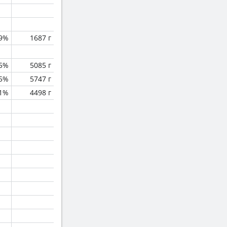
9%
1687 г
.5%
5085 г
.5%
5747 г
.1%
4498 г