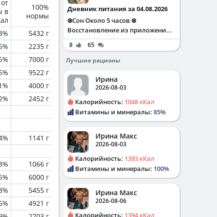
 от
100%
Дневник питания за 04.08.2026
ы в
нормы
кал
❄️Сон Около 5 часов ❄️
Восстановление из приложени...
.8%
5432 г
8
65
.5%
2235 г
.5%
7000 г
Лучшие рационы
.5%
9522 г
Ирина
.1%
4000 г
2026-08-03
.2%
2452 г
Калорийность:
1048 кКал
Витамины и минералы:
85%
Ирина Макс
.4%
1141 г
2026-08-03
Калорийность:
1393 кКал
.3%
1066 г
Витамины и минералы:
100%
.5%
6000 г
.8%
5455 г
Ирина Макс
2026-08-06
.5%
4921 г
Калорийность:
1394 кКал
.9%
2703 г