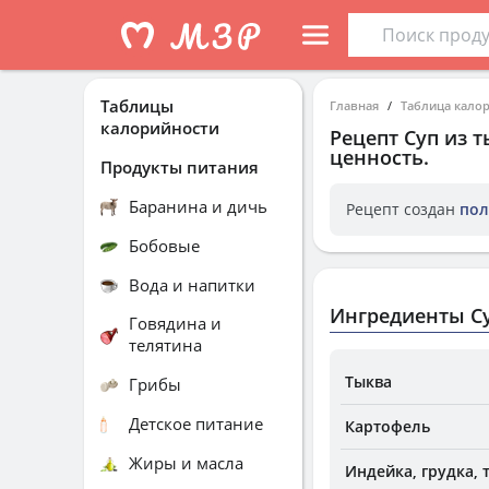
Таблицы
Главная
Таблица кало
калорийности
Рецепт
Суп из 
ценность.
Продукты питания
Баранина и дичь
Рецепт создан
пол
Бобовые
Вода и напитки
Ингредиенты С
Говядина и
телятина
Тыква
Грибы
Детское питание
Картофель
Жиры и масла
Индейка, грудка, 