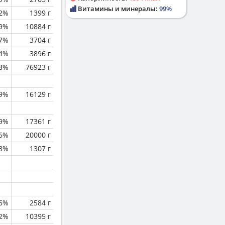
Витамины и минералы:
99%
.2%
1399 г
.9%
10884 г
.7%
3704 г
.4%
3896 г
.3%
76923 г
.9%
16129 г
.9%
17361 г
.6%
20000 г
.8%
1307 г
.6%
2584 г
.2%
10395 г