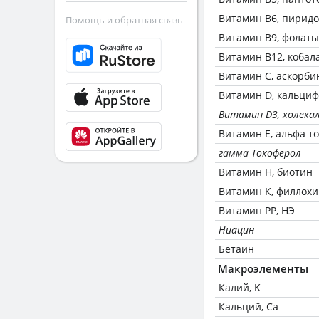
Витамин В6, пирид
Помощь и обратная связь
Витамин В9, фолаты
Витамин В12, кобал
Витамин C, аскорби
Витамин D, кальци
Витамин D3, холека
Витамин Е, альфа т
гамма Токоферол
Витамин Н, биотин
Витамин К, филлох
Витамин РР, НЭ
Ниацин
Бетаин
Макроэлементы
Калий, K
Кальций, Ca