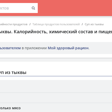
рийности продуктов
Таблица продуктов пользователей
Суп из тыквы
тыквы
. Калорийность, химический состав и пище
ьзователем
в приложении
Мой здоровый рацион
.
уп из тыквы
только мясо