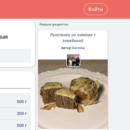
Войти
Новые рецепты
Рулетики из лаваша с
вая
говядиной
Автор
Darinika
500 г
200 г
500 г