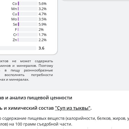
Co
5.6%
Mn
3.2%
Cu
4.7%
Mo
3.5%
Se
5.9%
F
2%
Cr
1.7%
Zn
2.2%
3.6
уктов не может содержать
минов и минералов. Поэтому
ть в пищу разннообразные
 восполнять потребности
нах и минералах.
ав и анализ пищевой ценности
ь и химический состав
"Суп из тыквы"
.
 содержание пищевых веществ (калорийности, белков, жиров, у
лов) на
100 грамм
съедобной части.