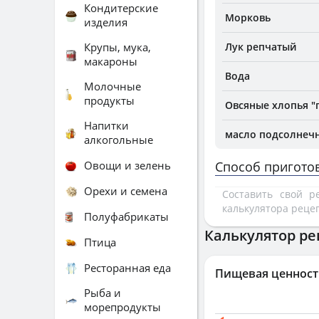
Кондитерские
Морковь
изделия
Крупы, мука,
Лук репчатый
макароны
Вода
Молочные
продукты
Овсяные хлопья "
Напитки
масло подсолнечн
алкогольные
Овощи и зелень
Способ пригото
Орехи и семена
Составить свой 
калькулятора реце
Полуфабрикаты
Калькулятор ре
Птица
Ресторанная еда
Пищевая ценност
Рыба и
морепродукты