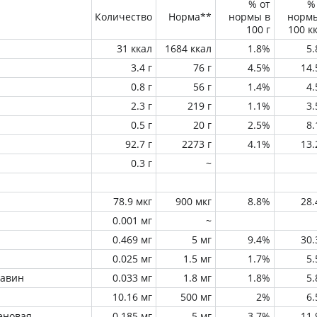
% от
%
Количество
Норма**
нормы в
норм
100 г
100 к
31 ккал
1684 ккал
1.8%
5
3.4 г
76 г
4.5%
14
0.8 г
56 г
1.4%
4
2.3 г
219 г
1.1%
3
0.5 г
20 г
2.5%
8
92.7 г
2273 г
4.1%
13
0.3 г
~
78.9 мкг
900 мкг
8.8%
28
0.001 мг
~
0.469 мг
5 мг
9.4%
30
0.025 мг
1.5 мг
1.7%
5
лавин
0.033 мг
1.8 мг
1.8%
5
10.16 мг
500 мг
2%
6
еновая
0.185 мг
5 мг
3.7%
11