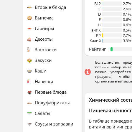
B12
2.7%
Вторые блюда
C
2.6%
D
0.1%
Выпечка
E
0.6%
H
0.6%
Гарниры
вит.К
0.5%
PP
7.7%
Десерты
Калий
3.9%
Рейтинг
Заготовки
Закуски
Большинство прод
полный набор вита
Каши
важно употребля
продукты, чтобы
Напитки
организма в витами
Первые блюда
Химический сост
Полуфабрикаты
Пищевая ценност
Салаты
В таблице приведено
Соусы и заправки
витаминов и минера