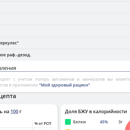
геркулес"
ое раф.-дезод.
вления
рецепт с учетом потерь витаминов и минералов вы може
птов в приложении
"Мой здоровый рацион"
.
цепта
ь на
100
г
Доля БЖУ в калорийности
Белки
45
%
3
г
% от РСП