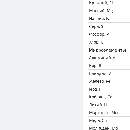
Кремний, Si
Магний, Mg
Натрий, Na
Сера, S
Фосфор, P
Хлор, Cl
Микроэлементы
Алюминий, Al
Бор, B
Ванадий, V
Железо, Fe
Йод, I
Кобальт, Co
Литий, Li
Марганец, Mn
Медь, Cu
Молибден, Mo