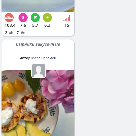
108.4
7.6
5.7
6.3
15
2
7
Сырники закусочные
Автор
Море Перемен