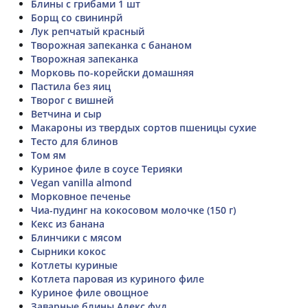
Блины с грибами 1 шт
Борщ со свининрй
Лук репчатый красный
Творожная запеканка с бананом
Творожная запеканка
Морковь по-корейски домашняя
Пастила без яиц
Творог с вишней
Ветчина и сыр
Макароны из твердых сортов пшеницы сухие
Тесто для блинов
Том ям
Куриное филе в соусе Терияки
Vegan vanilla almond
Морковное печенье
Чиа-пудинг на кокосовом молочке (150 г)
Кекс из банана
Блинчики с мясом
Сырники кокос
Котлеты куриные
Котлета паровая из куриного филе
Куриное филе овощное
Заварные блины Алекс фуд