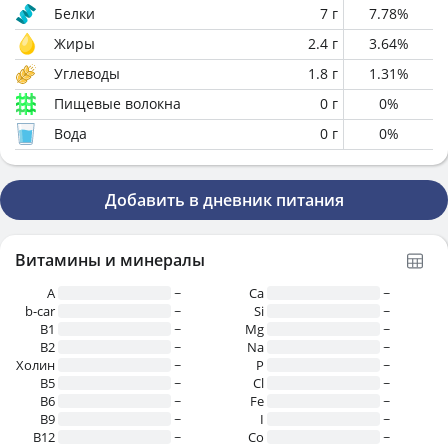
Белки
7
г
7.78
%
Жиры
2.4
г
3.64
%
Углеводы
1.8
г
1.31
%
Пищевые волокна
0
г
0
%
Вода
0
г
0
%
Добавить в дневник питания
Витамины и минералы
A
~
Ca
~
b-car
~
Si
~
В1
~
Mg
~
B2
~
Na
~
Холин
~
P
~
B5
~
Cl
~
B6
~
Fe
~
B9
~
I
~
B12
~
Co
~