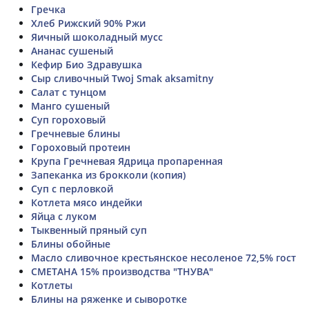
Гречка
Хлеб Рижский 90% Ржи
Яичный шоколадный мусс
Ананас сушеный
Кефир Био Здравушка
Сыр сливочный Twoj Smak aksamitny
Салат с тунцом
Манго сушеный
Суп гороховый
Гречневые блины
Гороховый протеин
Крупа Гречневая Ядрица пропаренная
Запеканка из брокколи (копия)
Суп с перловкой
Котлета мясо индейки
Яйца с луком
Тыквенный пряный суп
Блины обойные
Масло сливочное крестьянское несоленое 72,5% гост
СМЕТАНА 15% производства "ТНУВА"
Котлеты
Блины на ряженке и сыворотке