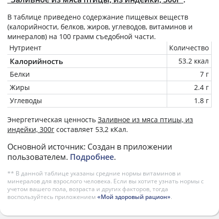
В таблице приведено содержание пищевых веществ
(калорийности, белков, жиров, углеводов, витаминов и
минералов) на
100 грамм
съедобной части.
Нутриент
Количество
Калорийность
53.2 ккал
Белки
7 г
Жиры
2.4 г
Углеводы
1.8 г
Энергетическая ценность
Заливное из мяса птицы, из
индейки, 300г
составляет 53,2 кКал.
Основной источник: Создан в приложении
пользователем.
Подробнее
.
** В данной таблице указаны средние нормы витаминов и
минералов для взрослого человека. Если вы хотите узнать нормы с
учетом вашего пола, возраста и других факторов, тогда
воспользуйтесь приложением
«Мой здоровый рацион»
.