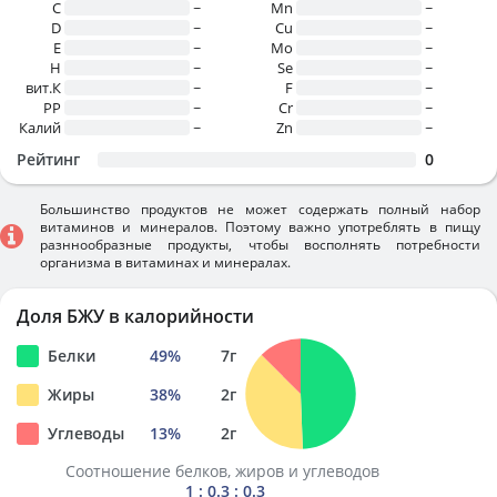
C
~
Mn
~
D
~
Cu
~
E
~
Mo
~
H
~
Se
~
вит.К
~
F
~
PP
~
Cr
~
Калий
~
Zn
~
Рейтинг
0
Большинство продуктов не может содержать полный набор
витаминов и минералов. Поэтому важно употреблять в пищу
разннообразные продукты, чтобы восполнять потребности
организма в витаминах и минералах.
Доля БЖУ в калорийности
Белки
49
%
7
г
Жиры
38
%
2
г
Углеводы
13
%
2
г
Соотношение белков, жиров и углеводов
1 : 0.3 : 0.3