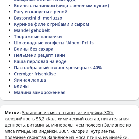
Блины с начинкой (яйцо с зелёным луком)
Рагу из капусты с репой
Bastoncini di merluzzo
Куриное филе с грибами и сыром
Mandel gehobelt
Творожные панкейки
Шоколадные конфеты "Albeni Prtits
Блины без сахара
Пельмени рецепт Тани
Каша перловая на воде
Пастообразный творог speisequark 40%
Cremiger frischkäse
Яичная лапша
Блины
Малина замороженная
Метки:
Заливное из мяса птицы, из индейки, 300г
калорийность 53,2 кКал, химический состав, питательная
ценность, витамины, минералы, чем полезен Заливное из
мяса птицы, из индейки, 300г, калории, нутриенты,
полезные свойства Заливное из мяса птицы, из индейки,