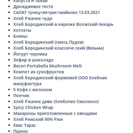
Капуста и тыква
Дрожджевое тесто
САЛАТ тунец+яя+рис+майонез 13.03.2021
Хлеб Ржаное чудо
Хлеб Бородинский в нарезке Волжский пекарь
Котлеты
Блины
Хлеб Бородинский (смесь Пудов)
Хлеб Бородинский классиче ский (Вязьма)
Йогурт черника
Зефир в шоколаде
Bacon Portabella Mushroom Melt
Компот из сухофруктов
Хлеб бородинский формовой ООО Хлебная
мануфактура
5 Кофе с молоком
Пончик
Хлеб Ржаное диво (Хлебопек Смоленск)
Spicy Chicken Wrap
Макароны приготовленные с овощами
Хлеб Рижский 90% Ржи
Квас Тарас
Пшено