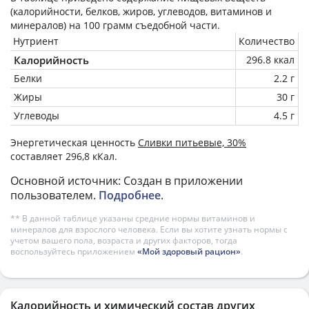
(калорийности, белков, жиров, углеводов, витаминов и
минералов) на
100 грамм
съедобной части.
Нутриент
Количество
Калорийность
296.8 ккал
Белки
2.2 г
Жиры
30 г
Углеводы
4.5 г
Энергетическая ценность
Сливки питьевые, 30%
составляет 296,8 кКал.
Основной источник: Создан в приложении
пользователем.
Подробнее
.
** В данной таблице указаны средние нормы витаминов и
минералов для взрослого человека. Если вы хотите узнать нормы с
учетом вашего пола, возраста и других факторов, тогда
воспользуйтесь приложением
«Мой здоровый рацион»
.
Калорийность и химический состав других