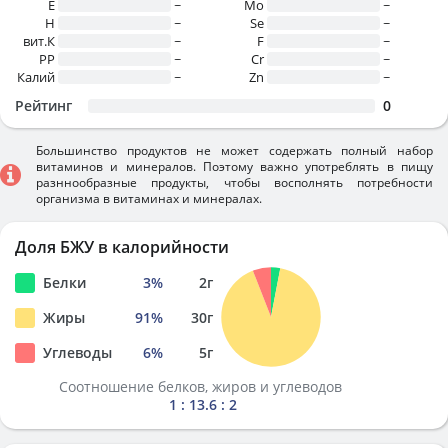
E
~
Mo
~
H
~
Se
~
вит.К
~
F
~
PP
~
Cr
~
Калий
~
Zn
~
Рейтинг
0
Большинство продуктов не может содержать полный набор
витаминов и минералов. Поэтому важно употреблять в пищу
разннообразные продукты, чтобы восполнять потребности
организма в витаминах и минералах.
Доля БЖУ в калорийности
Белки
3
%
2
г
Жиры
91
%
30
г
Углеводы
6
%
5
г
Соотношение белков, жиров и углеводов
1 : 13.6 : 2