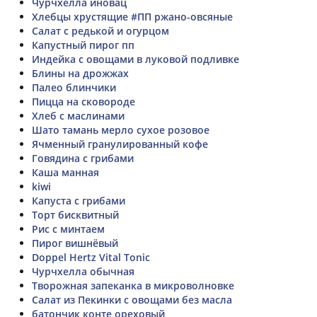
Чурчхелла иновац
Хлебцы хрустящие #ПП ржано-овсяные
Салат с редькой и огурцом
Капустный пирог пп
Индейка с овощами в луковой подливке
Блины на дрожжах
Палео блинчики
Пицца на сковороде
Хлеб с маслинами
Шато тамань мерло сухое розовое
Ячменный гранулированный кофе
Говядина с грибами
Каша манная
kiwi
Капуста с грибами
Торт бисквитный
Рис с минтаем
Пирог вишнёвый
Doppel Hertz Vital Tonic
Чурчхелла обычная
Творожная запеканка в микроволновке
Салат из Пекинки с овощами без масла
батончик конте ореховый