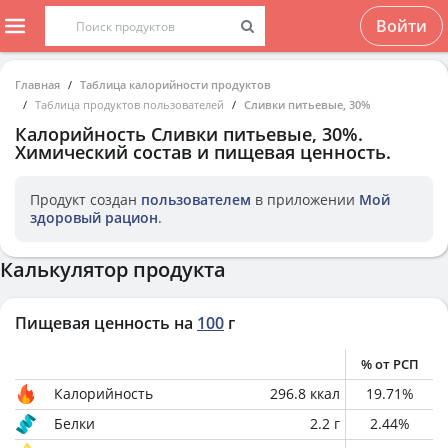
Войти
Главная
Таблица калорийности продуктов
Таблица продуктов пользователей
Сливки питьевые, 30%
Калорийность
Сливки питьевые, 30%
.
Химический состав и пищевая ценность.
Продукт создан
пользователем
в приложении
Мой
здоровый рацион
.
Калькулятор продукта
Пищевая ценность на
100
г
% от РСП
Калорийность
296.8
ккал
19.71
%
Белки
2.2
г
2.44
%