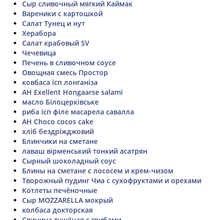
Сыр сливочный мягкий Каймак
Вареники с картошкой
Салат Тунец и нут
Херабора
Салат крабовый SV
Чечевица
Печень в сливочном соусе
Овощная смесь Простор
ковбаса ісп лонганіза
AH Exellent Hongaarse salami
масло Білоцерківське
риба ісп філе масарела савалла
AH Choco cocos cake
хліб бездріжджовий
Блинчики на сметане
лаваш вірменський тонкий асатрян
Сырный шоколадный соус
Блины на сметане с лососем и крем-чизом
Творожный пудинг Чиа с сухофруктами и орехами
Котлеты печёночные
Сыр MOZZARELLA мокрый
колбаса докторская
Свинина тушёная с грибами