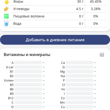
Жиры
30
г
45.45
%
Углеводы
4.5
г
3.28
%
Пищевые волокна
0
г
0
%
Вода
0
г
0
%
Добавить в дневник питания
Витамины и минералы
A
~
Ca
~
b-car
~
Si
~
В1
~
Mg
~
B2
~
Na
~
Холин
~
P
~
B5
~
Cl
~
B6
~
Fe
~
B9
~
I
~
B12
~
Co
~
C
~
Mn
~
D
~
Cu
~