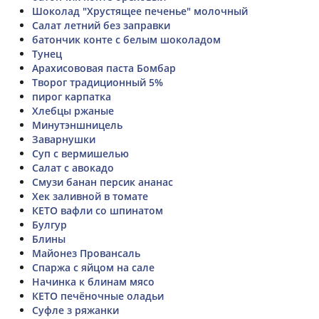
Шоколад "Хрустящее печенье" молочный
Салат летний без заправки
батончик конте с белым шоколадом
Тунец
Арахисововая паста Бомбар
Творог традиционный 5%
пирог карпатка
Хлебцы ржаные
Минутэншницель
Заварнушки
Суп с вермишелью
Салат с авокадо
Смузи банан персик ананас
Хек заливной в томате
КЕТО вафли со шпинатом
Булгур
Блины
Майонез Провансаль
Спаржа с яйцом на сале
Начинка к блинам мясо
КЕТО печёночные оладьи
Суфле з ряжанки