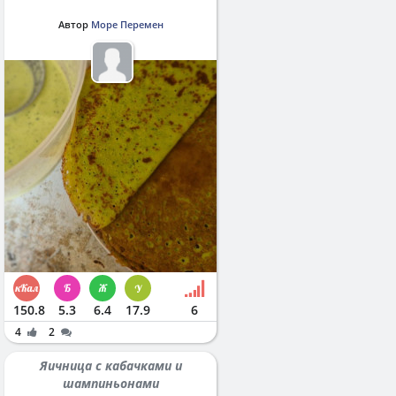
Автор
Море Перемен
150.8
5.3
6.4
17.9
6
4
2
Яичница с кабачками и
шампиньонами