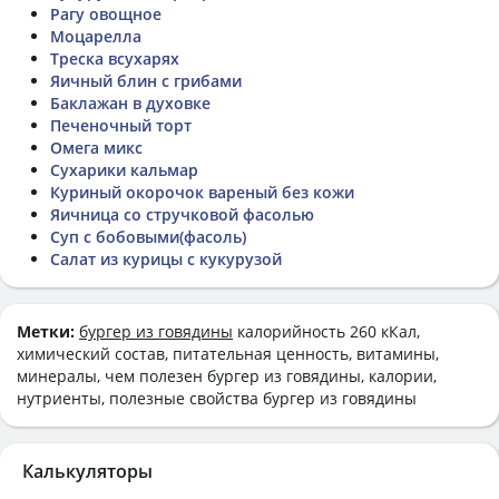
Рагу овощное
Моцарелла
Треска всухарях
Яичный блин с грибами
Баклажан в духовке
Печеночный торт
Омега микс
Сухарики кальмар
Куриный окорочок вареный без кожи
Яичница со стручковой фасолью
Суп с бобовыми(фасоль)
Салат из курицы с кукурузой
Метки:
бургер из говядины
калорийность 260 кКал,
химический состав, питательная ценность, витамины,
минералы, чем полезен бургер из говядины, калории,
нутриенты, полезные свойства бургер из говядины
Калькуляторы