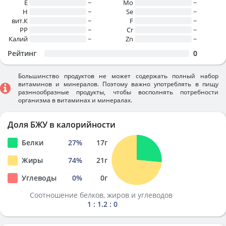
E
~
Mo
~
H
~
Se
~
вит.К
~
F
~
PP
~
Cr
~
Калий
~
Zn
~
Рейтинг
0
Большинство продуктов не может содержать полный набор
витаминов и минералов. Поэтому важно употреблять в пищу
разннообразные продукты, чтобы восполнять потребности
организма в витаминах и минералах.
Доля БЖУ в калорийности
Белки
27
%
17
г
Жиры
74
%
21
г
Углеводы
0
%
0
г
Соотношение белков, жиров и углеводов
1 : 1.2 : 0