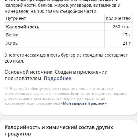
(калорийности, белков, жиров, углеводов, витаминов и
минералов) на
100 грамм
съедобной части.
Нутриент
Количество
Калорийность
260 ккал
Белки
17 г
Жиры
21 г
Энергетическая ценность
бургер из говядины
составляет
260 кКал.
Основной источник: Создан в приложении
пользователем.
Подробнее
.
** В данной таблице указаны средние нормы витаминов и
минералов для взрослого человека. Если вы хотите узнать нормы с
учетом вашего пола, возраста и других факторов, тогда
воспользуйтесь приложением
«Мой здоровый рацион»
.
Калорийность и химический состав других
продуктов