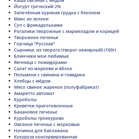
Каша овсяная с мёдом
Йогурт греческий 2%
Запечённая куриная грудка с беконом
Микс из зелени
Суп с фрикадельками
Рогалики творожные с мармеладом и корицей
Творожное печенье
Горчица "Русская"
Сырники, из творога (творог нежирный) (100г)
Блинчики мои любимые
Яичница с помидорами
Салат из моркови и яблок
Пельмени с свинина и говядина
Хлебцы с мёдом
Мясо свиное жареное (полуфабрикат)
Амаретто автомат
Куроболы
Креветки приготовленные
Банановое печенье
Куроболы троекурово
Овсяное печенье с морковью
Начинка для баклажана
Кукуруза консервированная