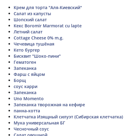
Крем для торта "Аля-Киевский"
Салат из капусты
Шопский салат
Кекс Boromir Marmorat cu lapte
Летний салат
Cottage Cheese 0% m.g.
Чечевица тушёная
Кето бургер
Бисквит "Шоко-пини"
Гематоген
Запеканка
Фарш с яйцом
Борщ
соус карри
Запеканка
Uno Momento
Запеканка творожная на кефире
панна-котта
Клетчатка Изящный силуэт (Сибирская клетчатка)
Мука универсальная БГ
Чесночный соус
Салат овощной