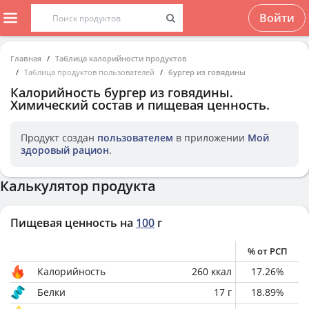
Войти
Главная
Таблица калорийности продуктов
Таблица продуктов пользователей
бургер из говядины
Калорийность
бургер из говядины
.
Химический состав и пищевая ценность.
Продукт создан
пользователем
в приложении
Мой
здоровый рацион
.
Калькулятор продукта
Пищевая ценность на
100
г
% от РСП
Калорийность
260
ккал
17.26
%
Белки
17
г
18.89
%