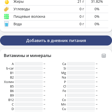
Жиры
21
г
31.82
%
Углеводы
0
г
0
%
Пищевые волокна
0
г
0
%
Вода
0
г
0
%
Добавить в дневник питания
Витамины и минералы
A
~
Ca
~
b-car
~
Si
~
В1
~
Mg
~
B2
~
Na
~
Холин
~
P
~
B5
~
Cl
~
B6
~
Fe
~
B9
~
I
~
B12
~
Co
~
C
~
Mn
~
D
~
Cu
~