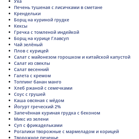
Уха
Печень тушеная с лисичками в сметане
Крендельки
Борщ на куриной грудке
Кексы
Гречка с томленой индейкой
Борщ на курице Главсуп
Чай зелёный
Плов с курицей
Салат с майонезом горошком и китайской капустой
Салат из свеклы
Салат весенний
Галета с кремом
Топпинг банан манго
Хлеб ржаной с семечками
Соус с грушей
Каша овсяная с мёдом
Йогурт греческий 2%
Запечённая куриная грудка с беконом
Микс из зелени
Суп с фрикадельками
Рогалики творожные с мармеладом и корицей
Творожное печенье