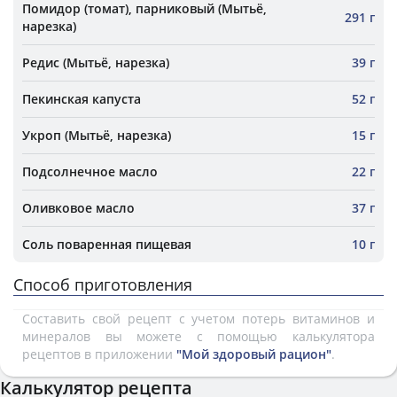
Помидор (томат), парниковый (Мытьё,
291 г
нарезка)
Редис (Мытьё, нарезка)
39 г
Пекинская капуста
52 г
Укроп (Мытьё, нарезка)
15 г
Подсолнечное масло
22 г
Оливковое масло
37 г
Соль поваренная пищевая
10 г
Способ приготовления
Составить свой рецепт с учетом потерь витаминов и
минералов вы можете с помощью калькулятора
рецептов в приложении
"Мой здоровый рацион"
.
Калькулятор рецепта