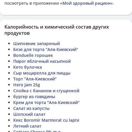
посмотреть в приложении
«Мой здоровый рацион»
.
Калорийность и химический состав других
продуктов
Шиповник запареный
Безе для торта "Аля-Киевский"
Bonduelle горошек
Пирог яблочный насыпной
Кето булочка
Сыр моцарелла для пиццы
Торт "Аля-Киевский"
Hero Jam 25g
Слойка с бананом и сгущенкой
бургер из говядины
Крем для торта "Аля-Киевский"
Салат из капусты
Шопский салат
Кекс Boromir Marmorat cu lapte
Летний салат
Cottage Cheese 0% m.g.