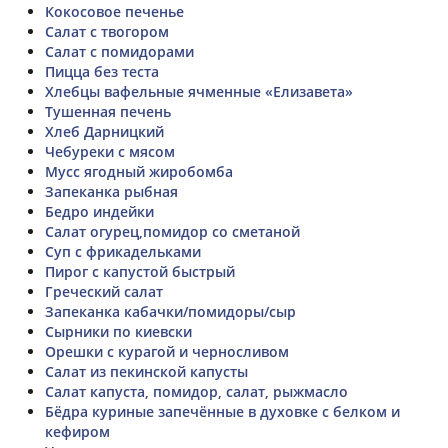
Кокосовое печенье
Салат с твогором
Салат с помидорами
Пицца без теста
Хлебцы вафельные ячменные «Елизавета»
Тушенная печень
Хлеб Дарницкий
Чебуреки с мясом
Мусс ягодный жиробомба
Запеканка рыбная
Бедро индейки
Салат огурец,помидор со сметаной
Суп с фрикадельками
Пирог с капустой быстрый
Греческий салат
Запеканка кабачки/помидоры/сыр
Сырники по киевски
Орешки с курагой и черносливом
Салат из пекинской капусты
Салат капуста, помидор, салат, рыжмасло
Бёдра куриные запечённые в духовке с белком и
кефиром