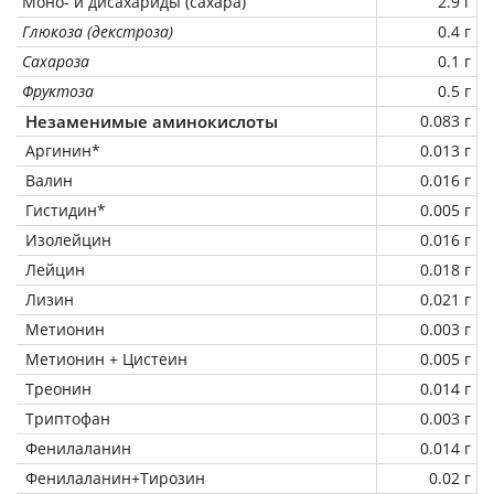
Моно- и дисахариды (сахара)
2.9 г
Глюкоза (декстроза)
0.4 г
Сахароза
0.1 г
Фруктоза
0.5 г
Незаменимые аминокислоты
0.083 г
Аргинин*
0.013 г
Валин
0.016 г
Гистидин*
0.005 г
Изолейцин
0.016 г
Лейцин
0.018 г
Лизин
0.021 г
Метионин
0.003 г
Метионин + Цистеин
0.005 г
Треонин
0.014 г
Триптофан
0.003 г
Фенилаланин
0.014 г
Фенилаланин+Тирозин
0.02 г