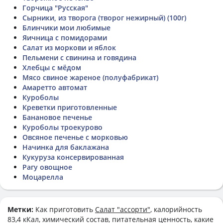
Горчица "Русская"
Сырники, из творога (творог нежирный) (100г)
Блинчики мои любимые
Яичница с помидорами
Салат из моркови и яблок
Пельмени с свинина и говядина
Хлебцы с мёдом
Мясо свиное жареное (полуфабрикат)
Амаретто автомат
Куроболы
Креветки приготовленные
Банановое печенье
Куроболы троекурово
Овсяное печенье с морковью
Начинка для баклажана
Кукуруза консервированная
Рагу овощное
Моцарелла
Метки:
Как приготовить
Салат "ассорти"
, калорийность
83,4 кКал, химический состав, питательная ценность, какие