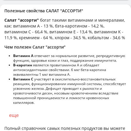
Полезные свойства САЛАТ "АССОРТИ"
Салат "ассорти"
богат такими витаминами и минералами,
как: витамином А - 13 %, бэта-каротином - 14,2 %,
витамином C - 66,4 %, витамином E - 13,4 %, витамином K -
11,9 %, кремнием - 64 %, хлором - 34,5 %, кобальтом - 34,6 %
Чем полезен Салат "ассорти"
Витамин А
отвечает за нормальное развитие, репродуктивную
функцию, здоровье кожи и глаз, поддержание иммунитета.
В-каротин
является провитамином А и обладает
антиоксидантными свойствами. 6 мкг бета-каротина
эквивалентны 1 мкг витамина А.
Витамин С
участвует в окислительно-восстановительных
реакциях, функционировании иммунной системы, способствует
усвоению железа. Дефицит приводит к рыхлости и
кровоточивости десен, носовым кровотечениям вследствие
повышенной проницаемости и ломкости кровеносных
капилляров.
еще
Полный справочник самых полезных продуктов вы можете