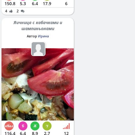
150.8
5.3
6.4
17.9
6
4
2
Яичница с кабачками и
шампиньонами
Автор
Ирина
116.4
6.4
8.9
2.7
12