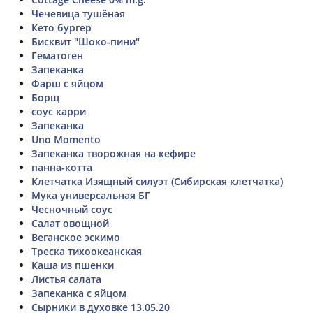
Чечевица тушёная
Кето бургер
Бисквит "Шоко-пини"
Гематоген
Запеканка
Фарш с яйцом
Борщ
соус карри
Запеканка
Uno Momento
Запеканка творожная на кефире
панна-котта
Клетчатка Изящный силуэт (Сибирская клетчатка)
Мука универсальная БГ
Чесночный соус
Салат овощной
Веганское эскимо
Треска тихоокеанская
Каша из пшенки
Листья салата
Запеканка с яйцом
Сырники в духовке 13.05.20