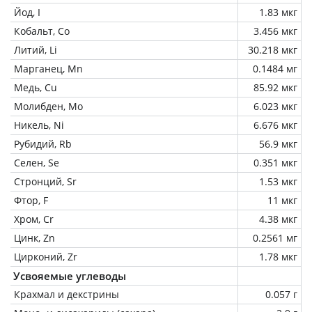
Йод, I
1.83 мкг
Кобальт, Co
3.456 мкг
Литий, Li
30.218 мкг
Марганец, Mn
0.1484 мг
Медь, Cu
85.92 мкг
Молибден, Mo
6.023 мкг
Никель, Ni
6.676 мкг
Рубидий, Rb
56.9 мкг
Селен, Se
0.351 мкг
Стронций, Sr
1.53 мкг
Фтор, F
11 мкг
Хром, Cr
4.38 мкг
Цинк, Zn
0.2561 мг
Цирконий, Zr
1.78 мкг
Усвояемые углеводы
Крахмал и декстрины
0.057 г