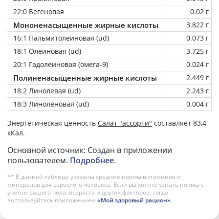
22:0 Бегеновая
0.02 г
Мононенасыщенные жирные кислоты
3.822 г
16:1 Пальмитолеиновая (ud)
0.073 г
18:1 Олеиновая (ud)
3.725 г
20:1 Гадолеиновая (омега-9)
0.024 г
Полиненасыщенные жирные кислоты
2.449 г
18:2 Линолевая (ud)
2.243 г
18:3 Линоленовая (ud)
0.004 г
Энергетическая ценность
Салат "ассорти"
составляет 83,4
кКал.
Основной источник: Создан в приложении
пользователем.
Подробнее
.
** В данной таблице указаны средние нормы витаминов и
минералов для взрослого человека. Если вы хотите узнать нормы с
учетом вашего пола, возраста и других факторов, тогда
воспользуйтесь приложением
«Мой здоровый рацион»
.