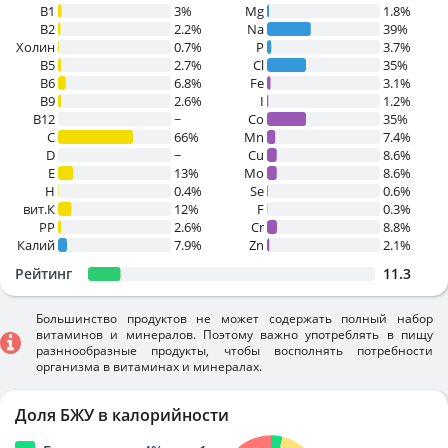
В1
3%
Mg
1.8%
B2
2.2%
Na
39%
Холин
0.7%
P
3.7%
B5
2.7%
Cl
35%
B6
6.8%
Fe
3.1%
B9
2.6%
I
1.2%
B12
~
Co
35%
C
66%
Mn
7.4%
D
~
Cu
8.6%
E
13%
Mo
8.6%
H
0.4%
Se
0.6%
вит.К
12%
F
0.3%
PP
2.6%
Cr
8.8%
Калий
7.9%
Zn
2.1%
Рейтинг
11.3
Большинство продуктов не может содержать полный набор
витаминов и минералов. Поэтому важно употреблять в пищу
разннообразные продукты, чтобы восполнять потребности
организма в витаминах и минералах.
Доля БЖУ в калорийности