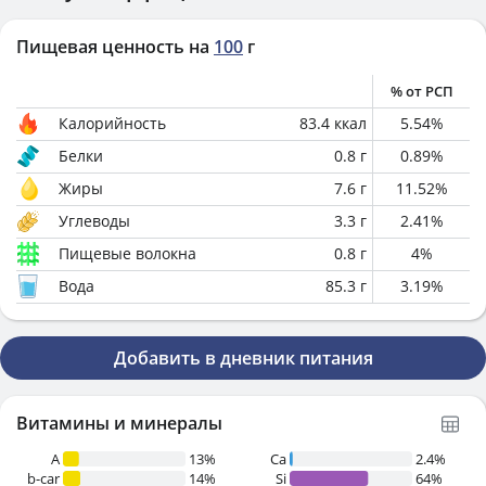
Пищевая ценность на
100
г
% от РСП
Калорийность
83.4
ккал
5.54
%
Белки
0.8
г
0.89
%
Жиры
7.6
г
11.52
%
Углеводы
3.3
г
2.41
%
Пищевые волокна
0.8
г
4
%
Вода
85.3
г
3.19
%
Добавить в дневник питания
Витамины и минералы
A
13%
Ca
2.4%
b-car
14%
Si
64%