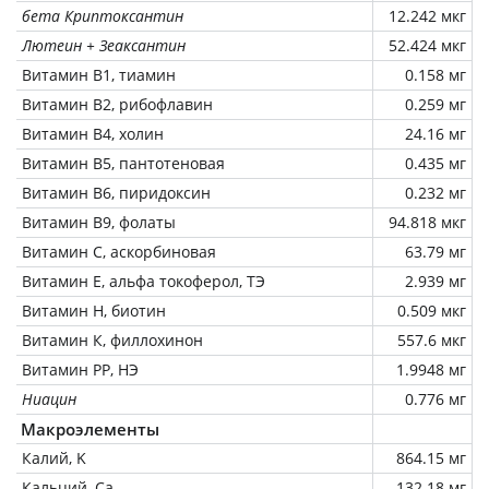
бета Криптоксантин
12.242 мкг
Лютеин + Зеаксантин
52.424 мкг
Витамин В1, тиамин
0.158 мг
Витамин В2, рибофлавин
0.259 мг
Витамин В4, холин
24.16 мг
Витамин В5, пантотеновая
0.435 мг
Витамин В6, пиридоксин
0.232 мг
Витамин В9, фолаты
94.818 мкг
Витамин C, аскорбиновая
63.79 мг
Витамин Е, альфа токоферол, ТЭ
2.939 мг
Витамин Н, биотин
0.509 мкг
Витамин К, филлохинон
557.6 мкг
Витамин РР, НЭ
1.9948 мг
Ниацин
0.776 мг
Макроэлементы
Калий, K
864.15 мг
Кальций, Ca
132.18 мг