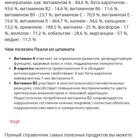
минералами, как: витамином А - 84,6 %, бэта-каротином -
93,6 %, витамином B2 - 14,4 %, витамином B6 - 11,6 %,
витамином B9 - 23,7 %, витамином C - 70,9 %, витамином E -
19,6 %, витамином K - 464,7 %, калием - 34,6 %, кальцием -
13,2 %, кремнием - 188,5 %, магнием - 25 %, фосфором - 17
%, железом - 71,2 %, кобальтом - 28,6 %, марганцем - 57 %,
медью - 11,5 %
Чем полезен Пхали из шпината
Витамин А
отвечает за нормальное развитие, репродуктивную
функцию, здоровье кожи и глаз, поддержание иммунитета.
В-каротин
является провитамином А и обладает
антиоксидантными свойствами. 6 мкг бета-каротина
эквивалентны 1 мкг витамина А.
Витамин В2
участвует в окислительно-восстановительных
реакциях, способствует повышению восприимчивости цвета
зрительным анализатором и темновой адаптации.
Недостаточное потребление витамина В2 сопровождается
нарушением состояния кожных покровов, слизистых оболочек,
нарушением светового и сумеречного зрения.
еще
Полный справочник самых полезных продуктов вы можете