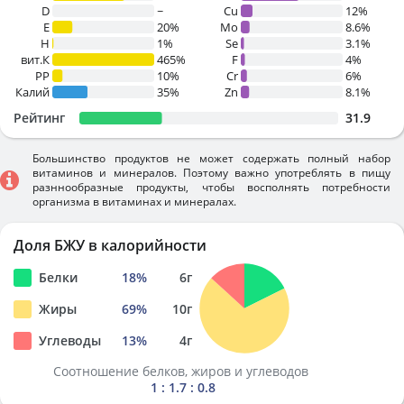
D
~
Cu
12%
E
20%
Mo
8.6%
H
1%
Se
3.1%
вит.К
465%
F
4%
PP
10%
Cr
6%
Калий
35%
Zn
8.1%
Рейтинг
31.9
Большинство продуктов не может содержать полный набор
витаминов и минералов. Поэтому важно употреблять в пищу
разннообразные продукты, чтобы восполнять потребности
организма в витаминах и минералах.
Доля БЖУ в калорийности
Белки
18
%
6
г
Жиры
69
%
10
г
Углеводы
13
%
4
г
Соотношение белков, жиров и углеводов
1 : 1.7 : 0.8