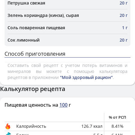
Петрушка свежая
20 г
Зелень кориандра (кинза), сырая
20 г
Соль поваренная пищевая
1 г
Сок лимонный
20 г
Способ приготовления
Составить свой рецепт с учетом потерь витаминов и
минералов вы можете с помощью калькулятора
рецептов в приложении
"Мой здоровый рацион"
.
Калькулятор рецепта
Пищевая ценность на
100
г
% от РСП
Калорийность
126.7
ккал
8.41
%