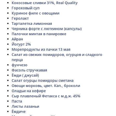
Кокосовые сливки 31%, Real Quality
Гороховый суп
Куриное филе с овощами
Геролакт
Тарталетка лимонная
Черника форте с лютеином (капсулы)
Палочки минтая в панировке
Айран
Йогурт 2%
Морепродукты из пачки 13 мая
Салат из свежих помидоров, огурцов и сладкого
перца
фунчезо
Фасоль стручкавая
Ёмди ( джусай)
Салат огурцы помидоры сметана
Овощи морковь, цвет. Кап., броколи
Оладьи на кефире
Сыр плавленый Фетакса с м.д.ж. 45%
Паста
Листы лазаньи
Ёмдиче