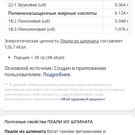
22:1 Эруковая (ud)
0.364 г
Полиненасыщенные жирные кислоты
6.124 г
18:2 Линолевая (ud)
5.048 г
18:3 Линоленовая (ud)
1.076 г
Энергетическая ценность
Пхали из шпината
составляет
126,7 кКал.
Порция = 30 гр (38 кКал)
Основной источник: Создан в приложении
пользователем.
Подробнее
.
** В данной таблице указаны средние нормы витаминов и
минералов для взрослого человека. Если вы хотите узнать нормы с
учетом вашего пола, возраста и других факторов, тогда
воспользуйтесь приложением
«Мой здоровый рацион»
.
Полезные свойства ПХАЛИ ИЗ ШПИНАТА
Пхали из шпината
богат такими витаминами и