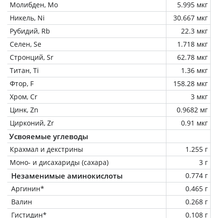
Молибден, Mo
5.995 мкг
Никель, Ni
30.667 мкг
Рубидий, Rb
22.3 мкг
Селен, Se
1.718 мкг
Стронций, Sr
62.78 мкг
Титан, Ti
1.36 мкг
Фтор, F
158.28 мкг
Хром, Cr
3 мкг
Цинк, Zn
0.9682 мг
Цирконий, Zr
0.91 мкг
Усвояемые углеводы
Крахмал и декстрины
1.255 г
Моно- и дисахариды (сахара)
3 г
Незаменимые аминокислоты
0.774 г
Аргинин*
0.465 г
Валин
0.268 г
Гистидин*
0.108 г