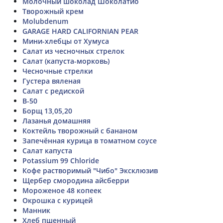
Молочный шоколад Шоколатио
Творожный крем
Molubdenum
GARAGE HARD CALIFORNIAN PEAR
Мини-хлебцы от Хумуса
Салат из чесночных стрелок
Салат (капуста-морковь)
Чесночные стрелки
Густера вяленая
Салат с редиской
B-50
Борщ 13,05,20
Лазанья домашняя
Коктейль творожный с бананом
Запечённая курица в томатном соусе
Салат капуста
Potassium 99 Chloride
Кофе растворимый "Чибо" Эксклюзив
Щербер смородина айсберри
Мороженое 48 копеек
Окрошка с курицей
Манник
Хлеб пшенный