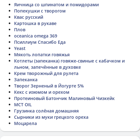
Яичница со шпинатом и помидорами
Попекушки с творогом
Квас русский
Картошка в рукаве
Плов
oceanica omega 369
Псиллиум Спасибо Еда
Yeast
Мякоть лопатки говяжья
Котлеты (запеканка) говяже-свиные с кабачком и
льном, запечённые в духовке
Крем творожный для рулета
Запеканка
Творог Зерненый в Йогурте 5%
Кекс с изюмом и орехом
Протеиновый Батончик Малиновый Чизкейк
MCT OIL
Грузинка солёная домашняя
Сырники из муки грецкого ореха
Моцарела