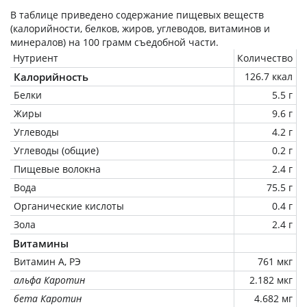
В таблице приведено содержание пищевых веществ
(калорийности, белков, жиров, углеводов, витаминов и
минералов) на
100 грамм
съедобной части.
Нутриент
Количество
Калорийность
126.7 ккал
Белки
5.5 г
Жиры
9.6 г
Углеводы
4.2 г
Углеводы (общие)
0.2 г
Пищевые волокна
2.4 г
Вода
75.5 г
Органические кислоты
0.4 г
Зола
2.4 г
Витамины
Витамин А, РЭ
761 мкг
альфа Каротин
2.182 мкг
бета Каротин
4.682 мг