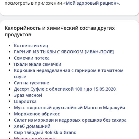
посмотреть в приложении
«Мой здоровый рацион»
.
Калорийность и химический состав других
продуктов
Котлеты из яиц
ГАРНИР ИЗ ТЫКВЫ С ЯБЛОКОМ [ИВАН-ПОЛЕ]
Семечки потеха
Пхали экала семечки
Корюшка неразделанная с гарниром в томатном
соусе
Суп на гусятине
Десерт Суфле с облепихой 100 г до 15.05.2020
Зраз мясной
Шарлотка
Мусс творожный двухслойный Манго и Маракуйя
Мороженое абрикос
Салат из моркови и кедровых орешков без сахара
Хлеб Домашний
Сыр твёрдый Rokiškio Grand
Меренговый рулет