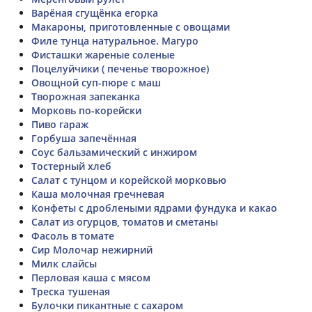
Варёная сгущёнка егорка
Макароны, приготовленные с овощами
Филе тунца натуральное. Магуро
Фисташки жареные соленые
Поцелуйчики ( печенье творожное)
Овощной суп-пюре с маш
Творожная запеканка
Морковь по-корейски
Пиво гараж
Горбуша запечённая
Соус бальзамический с инжиром
Тостерный хлеб
Салат с тунцом и корейской морковью
Каша молочная гречневая
Конфеты с дроблеными ядрами фундука и какао
Салат из огурцов, томатов и сметаны
Фасоль в томате
Сир Молочар нежирний
Милк слайсы
Перловая каша с мясом
Треска тушеная
Булочки пикантные с сахаром