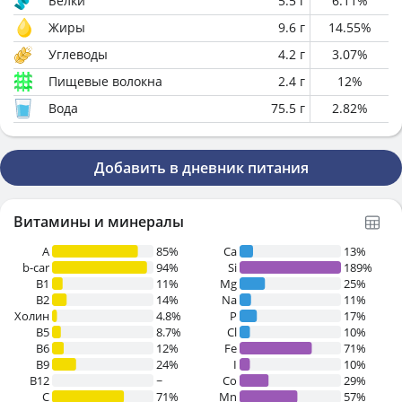
Белки
5.5
г
6.11
%
Жиры
9.6
г
14.55
%
Углеводы
4.2
г
3.07
%
Пищевые волокна
2.4
г
12
%
Вода
75.5
г
2.82
%
Добавить в дневник питания
Витамины и минералы
A
85%
Ca
13%
b-car
94%
Si
189%
В1
11%
Mg
25%
B2
14%
Na
11%
Холин
4.8%
P
17%
B5
8.7%
Cl
10%
B6
12%
Fe
71%
B9
24%
I
10%
B12
~
Co
29%
C
71%
Mn
57%